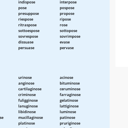
indispose
interpose
pose
pospose
presuppose
propose
riespose
ripose
ritraspose
rose
sottoespose
sottopose
sovrespose
sovrimpose
dissuase
evase
persuase
pervase
urinose
acinose
anginose
bituminose
cartilaginose
ceruminose
criminose
farraginose
fuligginose
gelatinose
lanuginose
lattiginose
libidinose
luminose
se
mucillaginose
patinose
platinose
pruriginose