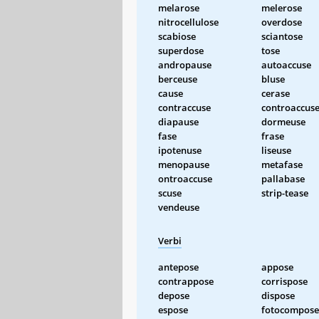
melarose
melerose
nitrocellulose
overdose
scabiose
sciantose
superdose
tose
andropause
autoaccuse
berceuse
bluse
cause
cerase
contraccuse
controaccus
diapause
dormeuse
fase
frase
ipotenuse
liseuse
menopause
metafase
ontroaccuse
pallabase
scuse
strip-tease
vendeuse
Verbi
antepose
appose
contrappose
corrispose
depose
dispose
espose
fotocompose