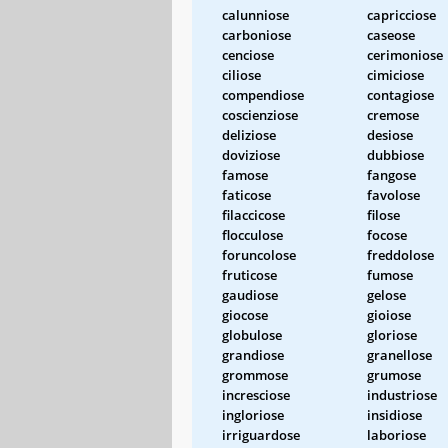
calunniose
capricciose
carboniose
caseose
cenciose
cerimoniose
ciliose
cimiciose
compendiose
contagiose
coscienziose
cremose
deliziose
desiose
doviziose
dubbiose
famose
fangose
faticose
favolose
filaccicose
filose
flocculose
focose
foruncolose
freddolose
fruticose
fumose
gaudiose
gelose
giocose
gioiose
globulose
gloriose
grandiose
granellose
grommose
grumose
incresciose
industriose
ingloriose
insidiose
irriguardose
laboriose