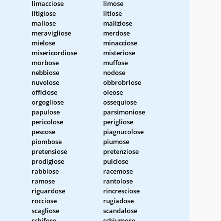
limacciose
limose
litigiose
litiose
maliose
maliziose
meravigliose
merdose
mielose
minacciose
misericordiose
misteriose
morbose
muffose
nebbiose
nodose
nuvolose
obbrobriose
officiose
oleose
orgogliose
ossequiose
papulose
parsimoniose
pericolose
perigliose
pescose
piagnucolose
piombose
piumose
pretensiose
pretenziose
prodigiose
pulciose
rabbiose
racemose
ramose
rantolose
riguardose
rincresciose
rocciose
rugiadose
scagliose
scandalose
schifose
schiumose