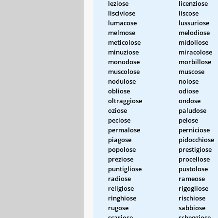
leziose
licenziose
lisciviose
liscose
lumacose
lussuriose
melmose
melodiose
meticolose
midollose
minuziose
miracolose
monodose
morbillose
muscolose
muscose
nodulose
noiose
obliose
odiose
oltraggiose
ondose
oziose
paludose
peciose
pelose
permalose
perniciose
piagose
pidocchiose
popolose
prestigiose
preziose
procellose
puntigliose
pustolose
radiose
rameose
religiose
rigogliose
ringhiose
rischiose
rugose
sabbiose
scariose
scheggiose