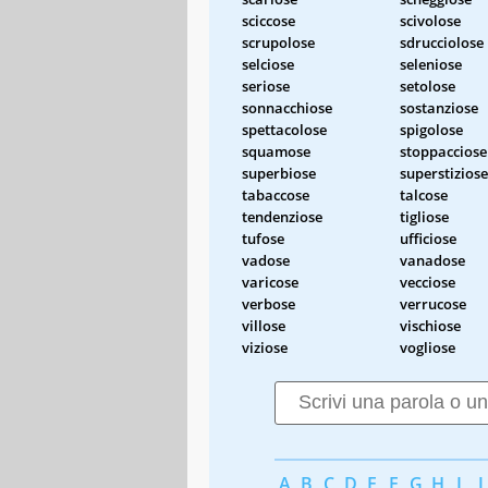
sciccose
scivolose
scrupolose
sdrucciolose
selciose
seleniose
seriose
setolose
sonnacchiose
sostanziose
spettacolose
spigolose
squamose
stoppacciose
superbiose
superstiziose
tabaccose
talcose
tendenziose
tigliose
tufose
ufficiose
vadose
vanadose
varicose
vecciose
verbose
verrucose
villose
vischiose
viziose
vogliose
A
B
C
D
E
F
G
H
I
J