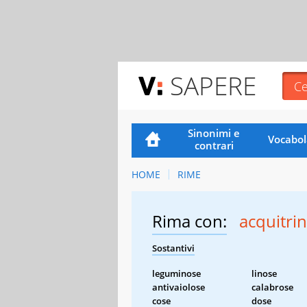
SAPERE
Sinonimi e
Vocabol
contrari
HOME
RIME
Rima con:
acquitri
Sostantivi
leguminose
linose
antivaiolose
calabrose
cose
dose