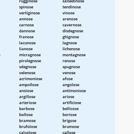
rugginose
salsedinose
spinose
tendinose
vertiginose
vinose
annose
arenose
carnose
cavernose
dannose
disdegnose
franose
ghignose
lacunose
lagnose
lianose
lichenose
e
micragnose
montagnose
pirolegnose
renose
sdegnose
spugnose
velenose
venose
acrimoniose
afose
ampollose
angolose
ansiose
antimoniose
argillose
ariose
arteriose
artificiose
barbose
bellicose
bollose
boriose
bramose
brigose
brufolose
brumose
calcolose
callose