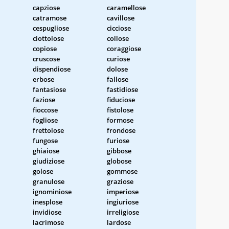
capziose
caramellose
catramose
cavillose
cespugliose
cicciose
ciottolose
collose
copiose
coraggiose
cruscose
curiose
dispendiose
dolose
erbose
fallose
fantasiose
fastidiose
faziose
fiduciose
fioccose
fistolose
fogliose
formose
frettolose
frondose
fungose
furiose
ghiaiose
gibbose
giudiziose
globose
golose
gommose
granulose
graziose
ignominiose
imperiose
inesplose
ingiuriose
invidiose
irreligiose
lacrimose
lardose