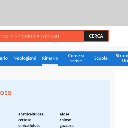
Come si
Strum
ario
Neologismi
Rimario
Scuola
scrive
Uti
nose
acetilcellulose
alose
certose
chiose
emicellulose
gazzose