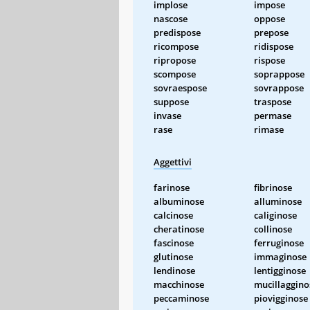
implose
impose
nascose
oppose
predispose
prepose
ricompose
ridispose
ripropose
rispose
scompose
soprappose
sovraespose
sovrappose
suppose
traspose
invase
permase
rase
rimase
Aggettivi
farinose
fibrinose
albuminose
alluminose
calcinose
caliginose
cheratinose
collinose
fascinose
ferruginose
glutinose
immaginose
lendinose
lentigginose
macchinose
mucillaggino
peccaminose
piovigginose