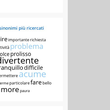
 sinonimi più ricercati
ire
importante
richiesta
problema
tività
prolisso
olce
divertente
ranquillo
difficile
acume
ermettere
fare
particolare
bello
nerme
amore
paura