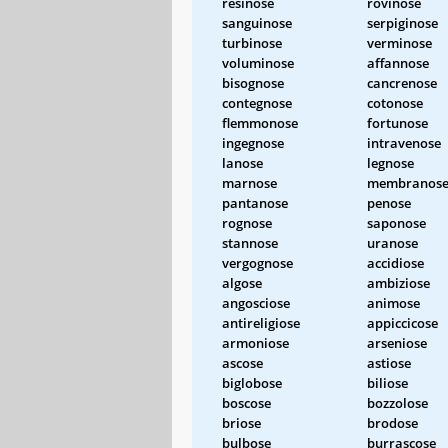
resinose
rovinose
sanguinose
serpiginose
turbinose
verminose
voluminose
affannose
bisognose
cancrenose
contegnose
cotonose
flemmonose
fortunose
ingegnose
intravenose
lanose
legnose
marnose
membranos
pantanose
penose
rognose
saponose
stannose
uranose
vergognose
accidiose
algose
ambiziose
angosciose
animose
antireligiose
appiccicose
armoniose
arseniose
ascose
astiose
biglobose
biliose
boscose
bozzolose
briose
brodose
bulbose
burrascose