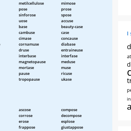
metilcellulose
mimose
pose
prose
sinforose
spose
uose
accuse
base
beauty-case
cambuse
case
I
cimase
concause
e
cornamuse
diabase
d
druse
entraineuse
interbase
interfase
at
magnetopause
meduse
d
mortase
muse
pause
ricuse
t
tropopause
ukase
p
i
ascose
compose
corrose
decompose
erose
esplose
frappose
giustappose