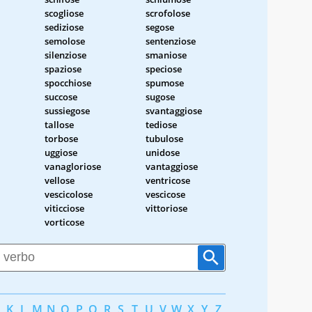
scogliose
scrofolose
sediziose
segose
semolose
sentenziose
silenziose
smaniose
spaziose
speciose
spocchiose
spumose
succose
sugose
sussiegose
svantaggiose
tallose
tediose
torbose
tubulose
uggiose
unidose
vanagloriose
vantaggiose
vellose
ventricose
vescicolose
vescicose
viticciose
vittoriose
vorticose
K
L
M
N
O
P
Q
R
S
T
U
V
W
X
Y
Z