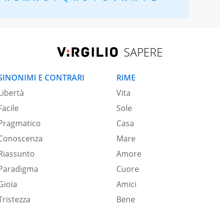
SAPERE
SINONIMI E CONTRARI
RIME
Libertà
Vita
Facile
Sole
Pragmatico
Casa
Conoscenza
Mare
Riassunto
Amore
Paradigma
Cuore
Gioia
Amici
Tristezza
Bene