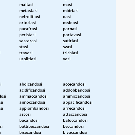
maltasi
masi
metastasi
midriasi
nefrolitiasi
oasi
ortoclasi
ossidasi
parafrasi
parnasi
peristasi
portavasi
saccarasi
satiriasi
stasi
svasi
i
travasi
trichiasi
urolitiasi
vasi
i
abdicandosi
accecandosi
i
acidificandosi
addobbandosi
osi
ammaccandosi
ammiccandosi
si
annoccandosi
appacificandosi
si
appiombandosi
arrecandosi
i
ascosi
attaccandosi
bacandosi
baloccandosi
si
battibeccandosi
beccandosi
i
bisecandosi
bivaccandosi