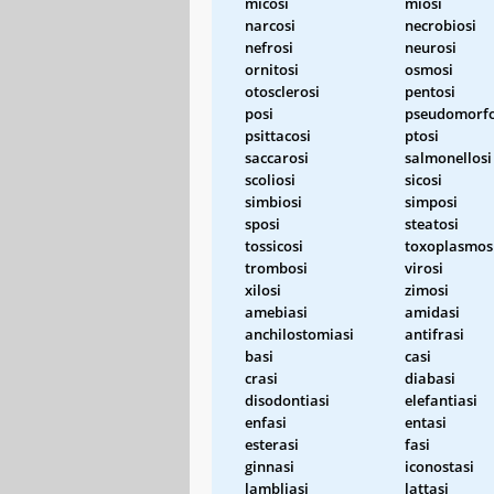
micosi
miosi
narcosi
necrobiosi
nefrosi
neurosi
ornitosi
osmosi
otosclerosi
pentosi
posi
pseudomorfo
psittacosi
ptosi
saccarosi
salmonellosi
scoliosi
sicosi
simbiosi
simposi
sposi
steatosi
tossicosi
toxoplasmos
trombosi
virosi
xilosi
zimosi
amebiasi
amidasi
anchilostomiasi
antifrasi
basi
casi
crasi
diabasi
disodontiasi
elefantiasi
enfasi
entasi
esterasi
fasi
ginnasi
iconostasi
lambliasi
lattasi