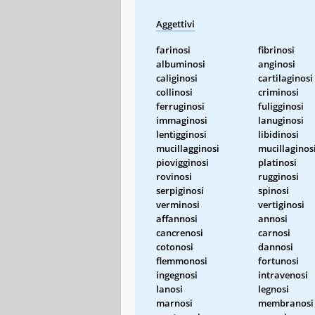
Aggettivi
farinosi
fibrinosi
albuminosi
anginosi
caliginosi
cartilaginosi
collinosi
criminosi
ferruginosi
fuligginosi
immaginosi
lanuginosi
lentigginosi
libidinosi
mucillagginosi
mucillaginos
piovigginosi
platinosi
rovinosi
rugginosi
serpiginosi
spinosi
verminosi
vertiginosi
affannosi
annosi
cancrenosi
carnosi
cotonosi
dannosi
flemmonosi
fortunosi
ingegnosi
intravenosi
lanosi
legnosi
marnosi
membranosi