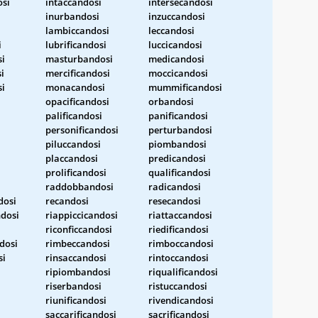
osi
intaccandosi
intersecandosi
inurbandosi
inzuccandosi
lambiccandosi
leccandosi
i
lubrificandosi
luccicandosi
i
masturbandosi
medicandosi
i
mercificandosi
moccicandosi
si
monacandosi
mummificandosi
opacificandosi
orbandosi
i
palificandosi
panificandosi
personificandosi
perturbandosi
piluccandosi
piombandosi
placcandosi
predicandosi
prolificandosi
qualificandosi
raddobbandosi
radicandosi
dosi
recandosi
resecandosi
ndosi
riappiccicandosi
riattaccandosi
riconficcandosi
riedificandosi
dosi
rimbeccandosi
rimboccandosi
si
rinsaccandosi
rintoccandosi
ripiombandosi
riqualificandosi
riserbandosi
ristuccandosi
riunificandosi
rivendicandosi
saccarificandosi
sacrificandosi