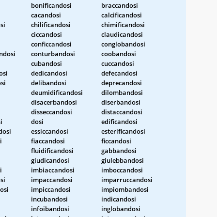
bonificandosi
braccandosi
cacandosi
calcificandosi
si
chilificandosi
chimificandosi
ciccandosi
claudicandosi
conficcandosi
conglobandosi
ndosi
conturbandosi
coobandosi
cubandosi
cuccandosi
osi
dedicandosi
defecandosi
si
delibandosi
deprecandosi
deumidificandosi
dilombandosi
disacerbandosi
diserbandosi
disseccandosi
distaccandosi
i
dosi
edificandosi
dosi
essiccandosi
esterificandosi
i
fiaccandosi
ficcandosi
fluidificandosi
gabbandosi
giudicandosi
giulebbandosi
i
imbiaccandosi
imboccandosi
si
impaccandosi
imparruccandosi
osi
impiccandosi
impiombandosi
incubandosi
indicandosi
i
infoibandosi
inglobandosi