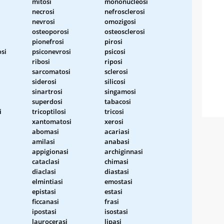
mitosi
mononucleosi
necrosi
nefrosclerosi
nevrosi
omozigosi
osteoporosi
osteosclerosi
pionefrosi
pirosi
si
psiconevrosi
psicosi
ribosi
riposi
sarcomatosi
sclerosi
siderosi
silicosi
sinartrosi
singamosi
superdosi
tabacosi
i
tricoptilosi
tricosi
xantomatosi
xerosi
abomasi
acariasi
amilasi
anabasi
appigionasi
archiginnasi
cataclasi
chimasi
diaclasi
diastasi
elmintiasi
emostasi
epistasi
estasi
ficcanasi
frasi
ipostasi
isostasi
laurocerasi
lipasi