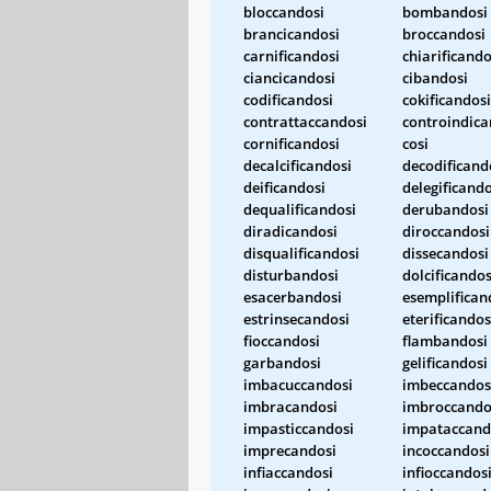
bloccandosi
bombandosi
brancicandosi
broccandosi
carnificandosi
chiarificando
ciancicandosi
cibandosi
codificandosi
cokificandosi
contrattaccandosi
controindica
cornificandosi
cosi
decalcificandosi
decodificand
deificandosi
delegificando
dequalificandosi
derubandosi
diradicandosi
diroccandosi
disqualificandosi
dissecandosi
disturbandosi
dolcificandos
esacerbandosi
esemplifican
estrinsecandosi
eterificandos
fioccandosi
flambandosi
garbandosi
gelificandosi
imbacuccandosi
imbeccandos
imbracandosi
imbroccando
impasticcandosi
impataccand
imprecandosi
incoccandosi
infiaccandosi
infioccandos