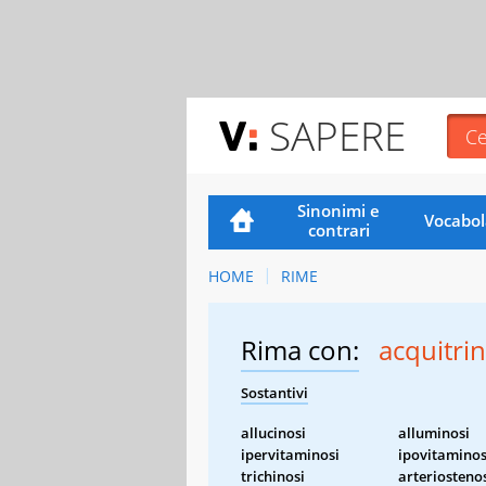
SAPERE
Sinonimi e
Vocabol
contrari
HOME
RIME
Rima con:
acquitrin
Sostantivi
allucinosi
alluminosi
ipervitaminosi
ipovitaminos
trichinosi
arteriosteno