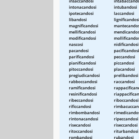
insaccandosi
intabaccand
intonacandosi
intubandosi
ipotecandosi
laccandosi
libandosi
lignificandos
magnificandosi
mantecandos
mellificandosi
mendicandos
modificandosi
mollificando
nascosi
nidificandosi
pacandosi
pacificandos
parificandosi
peccandosi
pianificandosi
piccandosi
pitoccandosi
placandosi
pregiudicandosi
prelibandosi
rabboccandosi
raccandosi
ramificandosi
rappacifican
resinificandosi
riappacifica
ribeccandosi
riboccandosi
rificcandosi
rimbacuccan
rimbombandosi
rimedicando
rintonacandosi
ripeccandosi
risecandosi
riseccandosi
ritoccandosi
riturbandosi
rombandosi
rubandosi