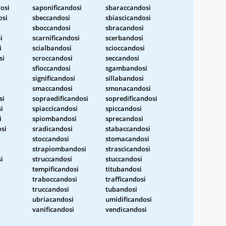
osi
saponificandosi
sbaraccandosi
osi
sbeccandosi
sbiascicandosi
sboccandosi
sbracandosi
i
scarnificandosi
scerbandosi
i
scialbandosi
scioccandosi
si
scroccandosi
seccandosi
sfioccandosi
sgambandosi
significandosi
sillabandosi
smaccandosi
smonacandosi
si
sopraedificandosi
sopredificandosi
i
spiaccicandosi
spiccandosi
i
spiombandosi
sprecandosi
osi
sradicandosi
stabaccandosi
stoccandosi
stomacandosi
strapiombandosi
strascicandosi
i
struccandosi
stuccandosi
tempificandosi
titubandosi
traboccandosi
trafficandosi
truccandosi
tubandosi
ubriacandosi
umidificandosi
vanificandosi
vendicandosi