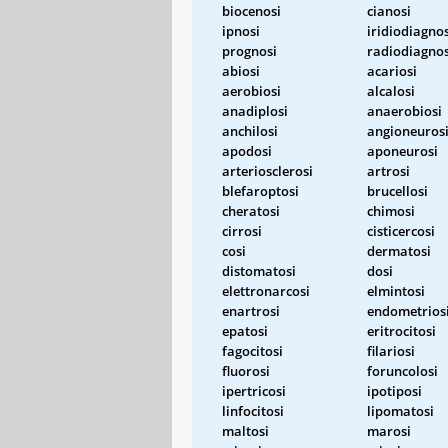
biocenosi
cianosi
ipnosi
iridiodiagnos
prognosi
radiodiagnos
abiosi
acariosi
aerobiosi
alcalosi
anadiplosi
anaerobiosi
anchilosi
angioneuros
apodosi
aponeurosi
arteriosclerosi
artrosi
blefaroptosi
brucellosi
cheratosi
chimosi
cirrosi
cisticercosi
cosi
dermatosi
distomatosi
dosi
elettronarcosi
elmintosi
enartrosi
endometrios
epatosi
eritrocitosi
fagocitosi
filariosi
fluorosi
foruncolosi
ipertricosi
ipotiposi
linfocitosi
lipomatosi
maltosi
marosi