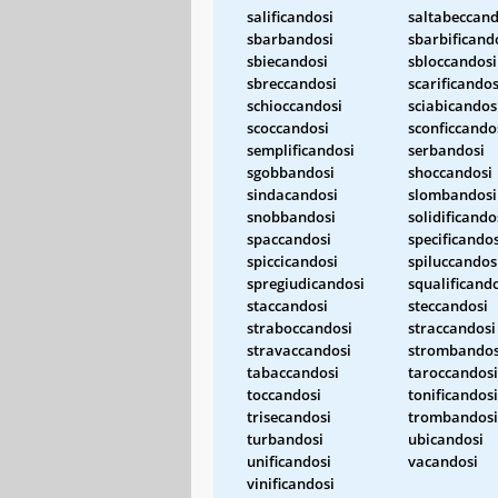
salificandosi
saltabeccand
sbarbandosi
sbarbificand
sbiecandosi
sbloccandosi
sbreccandosi
scarificandos
schioccandosi
sciabicandos
scoccandosi
sconficcando
semplificandosi
serbandosi
sgobbandosi
shoccandosi
sindacandosi
slombandosi
snobbandosi
solidificando
spaccandosi
specificandos
spiccicandosi
spiluccandos
spregiudicandosi
squalificand
staccandosi
steccandosi
straboccandosi
straccandosi
stravaccandosi
strombandos
tabaccandosi
taroccandosi
toccandosi
tonificandosi
trisecandosi
trombandosi
turbandosi
ubicandosi
unificandosi
vacandosi
vinificandosi