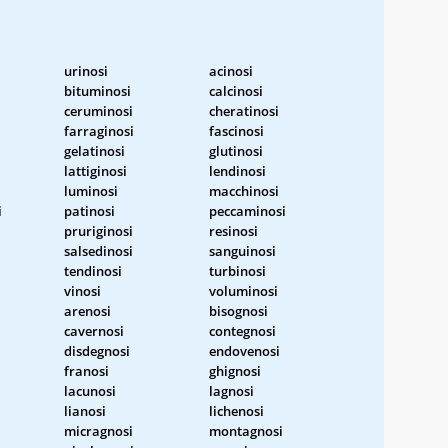
urinosi
acinosi
bituminosi
calcinosi
ceruminosi
cheratinosi
farraginosi
fascinosi
gelatinosi
glutinosi
lattiginosi
lendinosi
luminosi
macchinosi
i
patinosi
peccaminosi
pruriginosi
resinosi
salsedinosi
sanguinosi
tendinosi
turbinosi
vinosi
voluminosi
arenosi
bisognosi
cavernosi
contegnosi
disdegnosi
endovenosi
franosi
ghignosi
lacunosi
lagnosi
lianosi
lichenosi
micragnosi
montagnosi