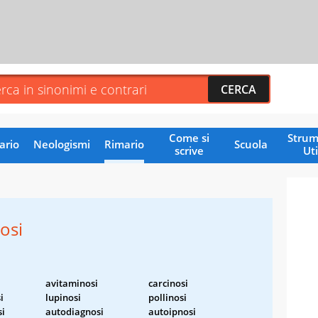
Come si
Strum
ario
Neologismi
Rimario
Scuola
scrive
Uti
osi
avitaminosi
carcinosi
i
lupinosi
pollinosi
si
autodiagnosi
autoipnosi