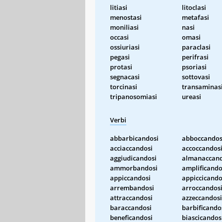
litiasi
litoclasi
menostasi
metafasi
moniliasi
nasi
occasi
omasi
ossiuriasi
paraclasi
pegasi
perifrasi
protasi
psoriasi
segnacasi
sottovasi
torcinasi
transaminas
tripanosomiasi
ureasi
Verbi
abbarbicandosi
abboccandos
acciaccandosi
accoccandos
aggiudicandosi
almanaccand
ammorbandosi
amplificando
appiccandosi
appiccicando
arrembandosi
arroccandos
attraccandosi
azzeccandosi
baraccandosi
barbificando
beneficandosi
biascicandos