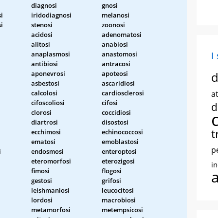
diagnosi
gnosi
i
iridodiagnosi
melanosi
i
stenosi
zoonosi
acidosi
adenomatosi
alitosi
anabiosi
anaplasmosi
anastomosi
I
i
antibiosi
antracosi
aponevrosi
apoteosi
d
asbestosi
ascaridiosi
calcolosi
cardiosclerosi
at
cifoscoliosi
cifosi
d
clorosi
coccidiosi
diartrosi
disostosi
t
ecchimosi
echinococcosi
ematosi
emoblastosi
p
i
endosmosi
enteroptosi
eteromorfosi
eterozigosi
i
fimosi
flogosi
gestosi
grifosi
leishmaniosi
leucocitosi
lordosi
macrobiosi
metamorfosi
metempsicosi