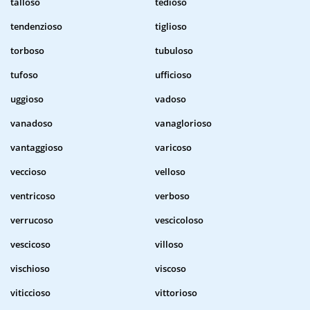
talloso
tedioso
tendenzioso
tiglioso
torboso
tubuloso
tufoso
ufficioso
uggioso
vadoso
vanadoso
vanaglorioso
vantaggioso
varicoso
veccioso
velloso
ventricoso
verboso
verrucoso
vescicoloso
vescicoso
villoso
vischioso
viscoso
viticcioso
vittorioso