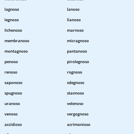
lagnoso
lanoso
legnoso
lianoso
lichenoso
marnoso
membranoso
micragnoso
montagnoso
pantanoso
penoso
pirolegnoso
renoso
rognoso
saponoso
sdegnoso
spugnoso
stannoso
uranoso
velenoso
venoso
vergognoso
accidioso
acrimonioso