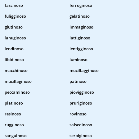
fascinoso
ferruginoso
fuligginoso
gelatinoso
glutinoso
immaginoso
lanuginoso
lattiginoso
lendinoso
lentigginoso
libidinoso
luminoso
macchinoso
mucillagginoso
mucillaginoso
patinoso
peccaminoso
piovigginoso
platinoso
pruriginoso
resinoso
rovinoso
rugginoso
salsedinoso
sanguinoso
serpiginoso