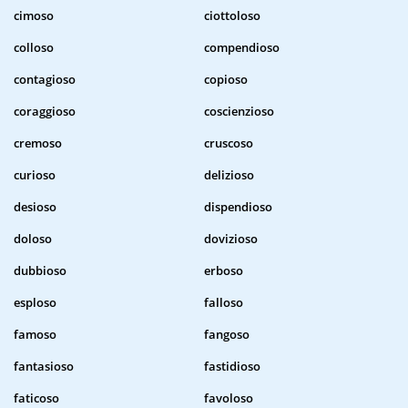
cimoso
ciottoloso
colloso
compendioso
contagioso
copioso
coraggioso
coscienzioso
cremoso
cruscoso
curioso
delizioso
desioso
dispendioso
doloso
dovizioso
dubbioso
erboso
esploso
falloso
famoso
fangoso
fantasioso
fastidioso
faticoso
favoloso