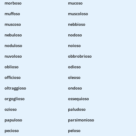
morboso
mucoso
muffoso
muscoloso
muscoso
nebbioso
nebuloso
nodoso
noduloso
noioso
nuvoloso
obbrobrioso
oblioso
odioso
officioso
oleoso
oltraggioso
ondoso
orgoglioso
ossequioso
ozioso
paludoso
papuloso
parsimonioso
pecioso
peloso