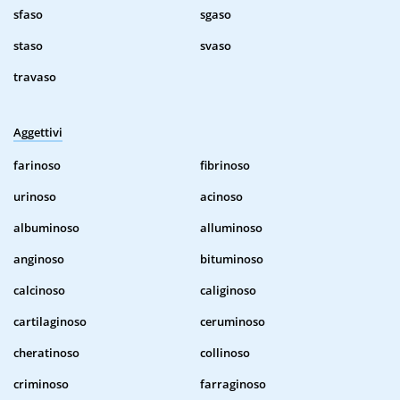
sfaso
sgaso
staso
svaso
travaso
Aggettivi
farinoso
fibrinoso
urinoso
acinoso
albuminoso
alluminoso
anginoso
bituminoso
calcinoso
caliginoso
cartilaginoso
ceruminoso
cheratinoso
collinoso
criminoso
farraginoso