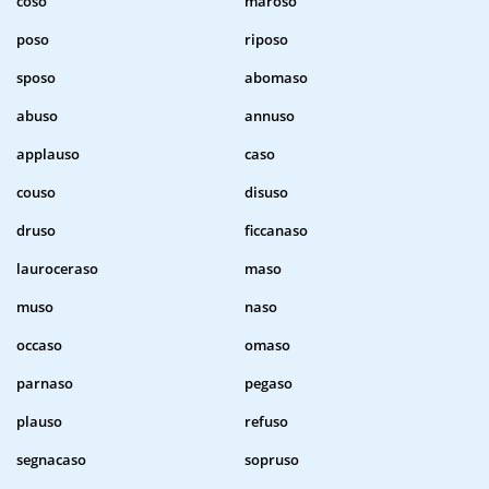
coso
maroso
poso
riposo
sposo
abomaso
abuso
annuso
applauso
caso
couso
disuso
druso
ficcanaso
lauroceraso
maso
muso
naso
occaso
omaso
parnaso
pegaso
plauso
refuso
segnacaso
sopruso