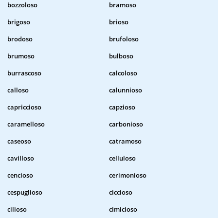
bozzoloso
bramoso
brigoso
brioso
brodoso
brufoloso
brumoso
bulboso
burrascoso
calcoloso
calloso
calunnioso
capriccioso
capzioso
caramelloso
carbonioso
caseoso
catramoso
cavilloso
celluloso
cencioso
cerimonioso
cespuglioso
ciccioso
cilioso
cimicioso