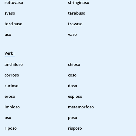
sottovaso
stringinaso
svaso
tarabuso
torcinaso
travaso
uso
vaso
Verbi
anchiloso
chioso
corroso
coso
curioso
doso
eroso
esploso
imploso
metamorfoso
oso
poso
riposo
risposo