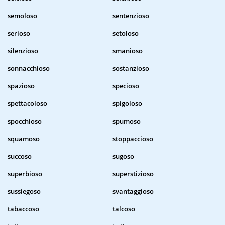
semoloso
sentenzioso
serioso
setoloso
silenzioso
smanioso
sonnacchioso
sostanzioso
spazioso
specioso
spettacoloso
spigoloso
spocchioso
spumoso
squamoso
stoppaccioso
succoso
sugoso
superbioso
superstizioso
sussiegoso
svantaggioso
tabaccoso
talcoso