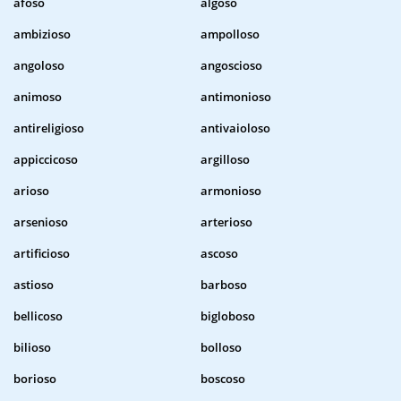
afoso
algoso
ambizioso
ampolloso
angoloso
angoscioso
animoso
antimonioso
antireligioso
antivaioloso
appiccicoso
argilloso
arioso
armonioso
arsenioso
arterioso
artificioso
ascoso
astioso
barboso
bellicoso
bigloboso
bilioso
bolloso
borioso
boscoso