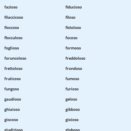
fazioso
fiducioso
filaccicoso
filoso
fioccoso
fistoloso
flocculoso
focoso
foglioso
formoso
foruncoloso
freddoloso
frettoloso
frondoso
fruticoso
fumoso
fungoso
furioso
gaudioso
geloso
ghiaioso
gibboso
giocoso
gioioso
giudizioso
globoso