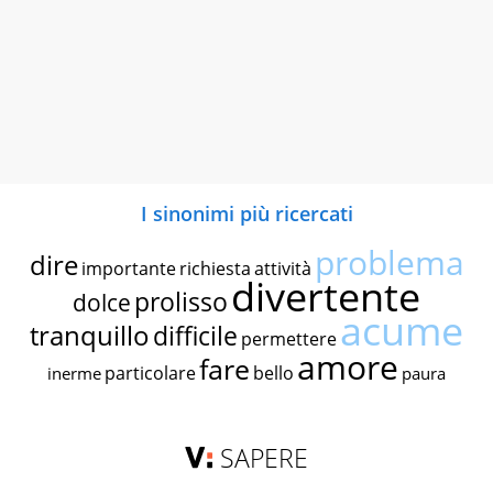
I sinonimi più ricercati
problema
dire
importante
richiesta
attività
divertente
prolisso
dolce
acume
tranquillo
difficile
permettere
amore
fare
particolare
bello
inerme
paura
SAPERE