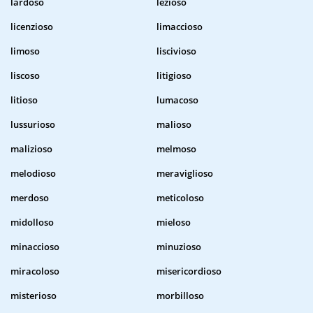
lardoso
lezioso
licenzioso
limaccioso
limoso
liscivioso
liscoso
litigioso
litioso
lumacoso
lussurioso
malioso
malizioso
melmoso
melodioso
meraviglioso
merdoso
meticoloso
midolloso
mieloso
minaccioso
minuzioso
miracoloso
misericordioso
misterioso
morbilloso