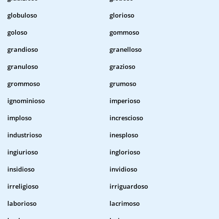
globuloso
glorioso
goloso
gommoso
grandioso
granelloso
granuloso
grazioso
grommoso
grumoso
ignominioso
imperioso
imploso
increscioso
industrioso
inesploso
ingiurioso
inglorioso
insidioso
invidioso
irreligioso
irriguardoso
laborioso
lacrimoso