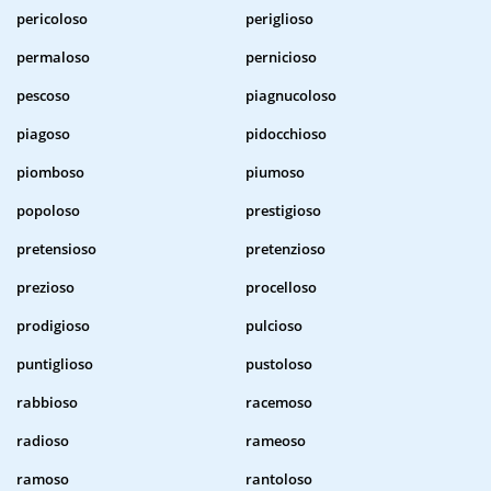
pericoloso
periglioso
permaloso
pernicioso
pescoso
piagnucoloso
piagoso
pidocchioso
piomboso
piumoso
popoloso
prestigioso
pretensioso
pretenzioso
prezioso
procelloso
prodigioso
pulcioso
puntiglioso
pustoloso
rabbioso
racemoso
radioso
rameoso
ramoso
rantoloso