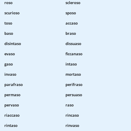
roso
scleroso
scurioso
sposo
toso
accaso
baso
braso
disintaso
dissuaso
evaso
ficcanaso
gaso
intaso
invaso
mortaso
parafraso
perifraso
permaso
persuaso
pervaso
raso
riaccaso
rincaso
rintaso
rinvaso