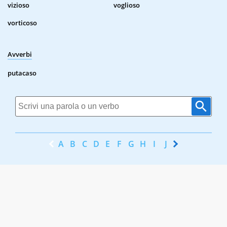
vizioso
voglioso
vorticoso
Avverbi
putacaso
A
B
C
D
E
F
G
H
I
J
K
L
M
N