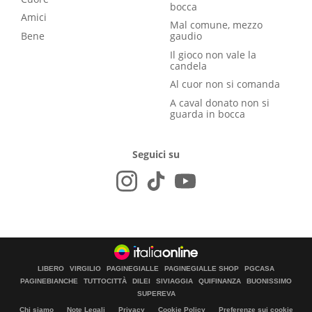
bocca
Amici
Mal comune, mezzo
Bene
gaudio
Il gioco non vale la
candela
Al cuor non si comanda
A caval donato non si
guarda in bocca
Seguici su
LIBERO
VIRGILIO
PAGINEGIALLE
PAGINEGIALLE SHOP
PGCASA
PAGINEBIANCHE
TUTTOCITTÀ
DILEI
SIVIAGGIA
QUIFINANZA
BUONISSIMO
SUPEREVA
Chi siamo
Note Legali
Privacy
Cookie Policy
Preferenze sui cookie