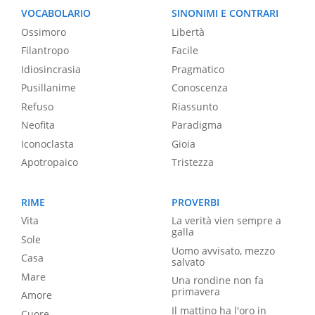
VOCABOLARIO
SINONIMI E CONTRARI
Ossimoro
Libertà
Filantropo
Facile
Idiosincrasia
Pragmatico
Pusillanime
Conoscenza
Refuso
Riassunto
Neofita
Paradigma
Iconoclasta
Gioia
Apotropaico
Tristezza
RIME
PROVERBI
Vita
La verità vien sempre a
galla
Sole
Uomo avvisato, mezzo
Casa
salvato
Mare
Una rondine non fa
primavera
Amore
Il mattino ha l'oro in
Cuore