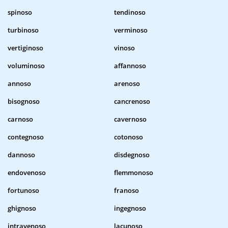
spinoso
tendinoso
turbinoso
verminoso
vertiginoso
vinoso
voluminoso
affannoso
annoso
arenoso
bisognoso
cancrenoso
carnoso
cavernoso
contegnoso
cotonoso
dannoso
disdegnoso
endovenoso
flemmonoso
fortunoso
franoso
ghignoso
ingegnoso
intravenoso
lacunoso