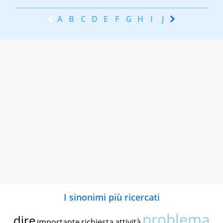
A
B
C
D
E
F
G
H
I
J
K
L
M
N
I sinonimi più ricercati
problema
dire
importante
richiesta
attività