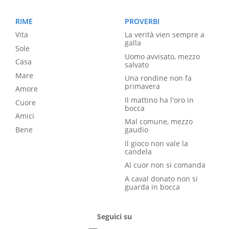
RIME
PROVERBI
Vita
La verità vien sempre a
galla
Sole
Uomo avvisato, mezzo
Casa
salvato
Mare
Una rondine non fa
primavera
Amore
Il mattino ha l'oro in
Cuore
bocca
Amici
Mal comune, mezzo
Bene
gaudio
Il gioco non vale la
candela
Al cuor non si comanda
A caval donato non si
guarda in bocca
Seguici su