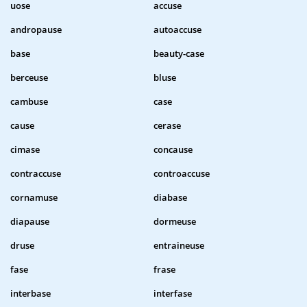
uose
accuse
andropause
autoaccuse
base
beauty-case
berceuse
bluse
cambuse
case
cause
cerase
cimase
concause
contraccuse
controaccuse
cornamuse
diabase
diapause
dormeuse
druse
entraineuse
fase
frase
interbase
interfase