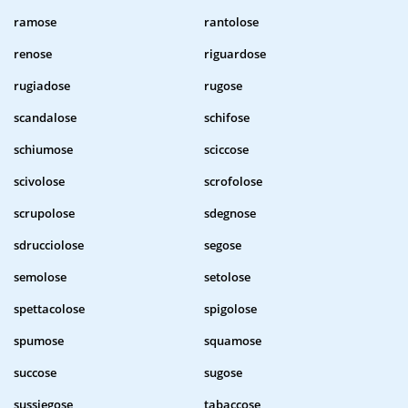
ramose
rantolose
renose
riguardose
rugiadose
rugose
scandalose
schifose
schiumose
sciccose
scivolose
scrofolose
scrupolose
sdegnose
sdrucciolose
segose
semolose
setolose
spettacolose
spigolose
spumose
squamose
succose
sugose
sussiegose
tabaccose