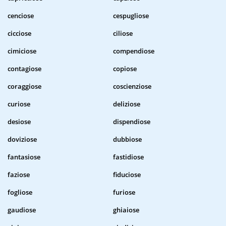
cenciose
cespugliose
cicciose
ciliose
cimiciose
compendiose
contagiose
copiose
coraggiose
coscienziose
curiose
deliziose
desiose
dispendiose
doviziose
dubbiose
fantasiose
fastidiose
faziose
fiduciose
fogliose
furiose
gaudiose
ghiaiose