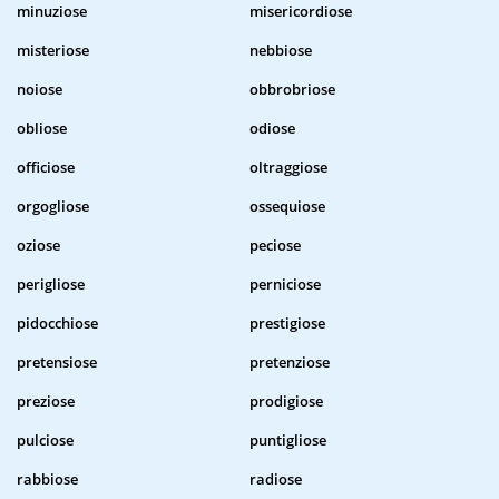
minuziose
misericordiose
misteriose
nebbiose
noiose
obbrobriose
obliose
odiose
officiose
oltraggiose
orgogliose
ossequiose
oziose
peciose
perigliose
perniciose
pidocchiose
prestigiose
pretensiose
pretenziose
preziose
prodigiose
pulciose
puntigliose
rabbiose
radiose