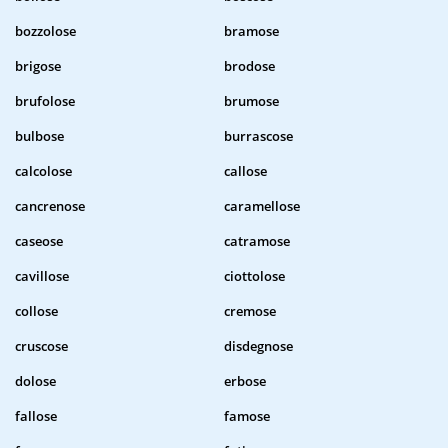
bozzolose
bramose
brigose
brodose
brufolose
brumose
bulbose
burrascose
calcolose
callose
cancrenose
caramellose
caseose
catramose
cavillose
ciottolose
collose
cremose
cruscose
disdegnose
dolose
erbose
fallose
famose