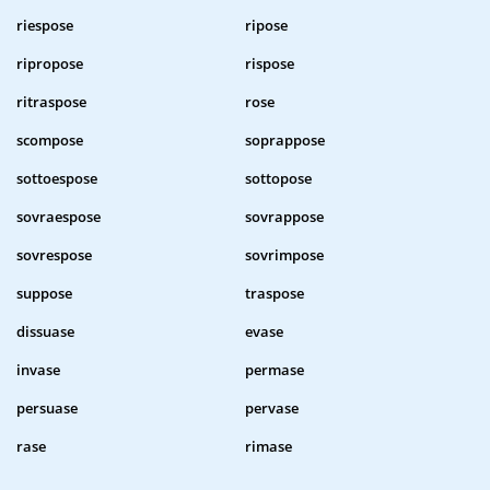
riespose
ripose
ripropose
rispose
ritraspose
rose
scompose
soprappose
sottoespose
sottopose
sovraespose
sovrappose
sovrespose
sovrimpose
suppose
traspose
dissuase
evase
invase
permase
persuase
pervase
rase
rimase