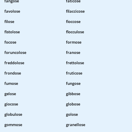
fangose
faticose
favolose
filaccicose
filose
fioccose
fistolose
flocculose
focose
formose
foruncolose
franose
freddolose
frettolose
frondose
fruticose
fumose
fungose
gelose
gibbose
giocose
globose
globulose
golose
gommose
granellose