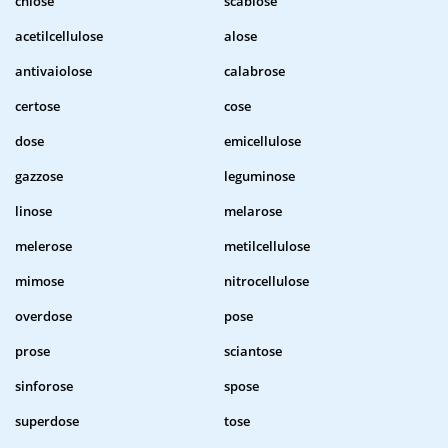
chiose
scabiose
acetilcellulose
alose
antivaiolose
calabrose
certose
cose
dose
emicellulose
gazzose
leguminose
linose
melarose
melerose
metilcellulose
mimose
nitrocellulose
overdose
pose
prose
sciantose
sinforose
spose
superdose
tose