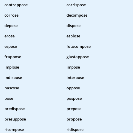
contrappose
corrispose
corrose
decompose
depose
dispose
erose
esplose
espose
fotocompose
frappose
giustappose
implose
impose
indispose
interpose
nascose
oppose
pose
pospose
predispose
prepose
presuppose
propose
ricompose
ridispose