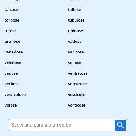
talcose
tallose
torbose
tubulose
tufose
unidose
uranose
vadose
vanadose
varicose
velenose
vellose
venose
ventricose
verbose
verrucose
vescicolose
vescicose
villose
vorticose