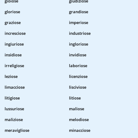
gioiose
giudiziose
gloriose
grandiose
graziose
imperiose
incresciose
industriose
ingiuriose
ingloriose
insidiose
invidiose
irreligiose
laboriose
leziose
licenziose
limacciose
lisciviose
litigiose
litiose
lussuriose
maliose
maliziose
melodiose
meravigliose
minacciose