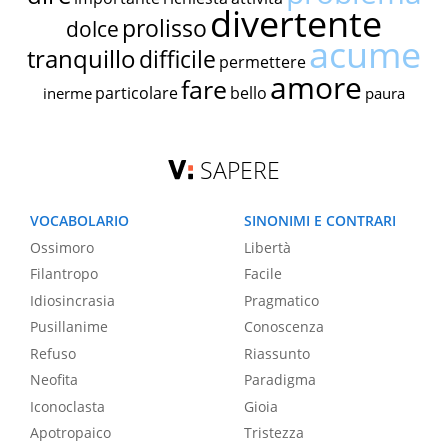
divertente
prolisso
dolce
acume
tranquillo
difficile
permettere
amore
fare
particolare
bello
inerme
paura
SAPERE
VOCABOLARIO
SINONIMI E CONTRARI
Ossimoro
Libertà
Filantropo
Facile
Idiosincrasia
Pragmatico
Pusillanime
Conoscenza
Refuso
Riassunto
Neofita
Paradigma
Iconoclasta
Gioia
Apotropaico
Tristezza