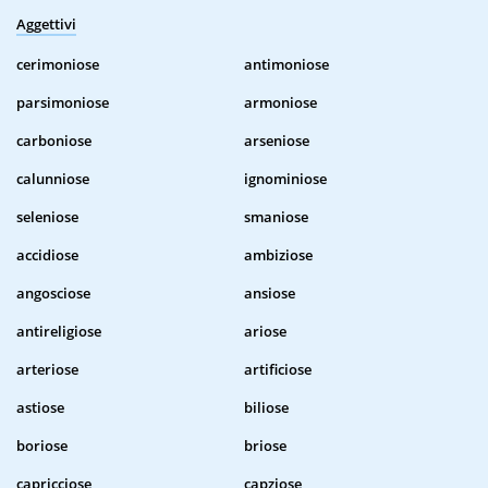
Aggettivi
cerimoniose
antimoniose
parsimoniose
armoniose
carboniose
arseniose
calunniose
ignominiose
seleniose
smaniose
accidiose
ambiziose
angosciose
ansiose
antireligiose
ariose
arteriose
artificiose
astiose
biliose
boriose
briose
capricciose
capziose