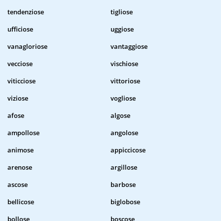
tendenziose
tigliose
ufficiose
uggiose
vanagloriose
vantaggiose
vecciose
vischiose
viticciose
vittoriose
viziose
vogliose
afose
algose
ampollose
angolose
animose
appiccicose
arenose
argillose
ascose
barbose
bellicose
biglobose
bollose
boscose