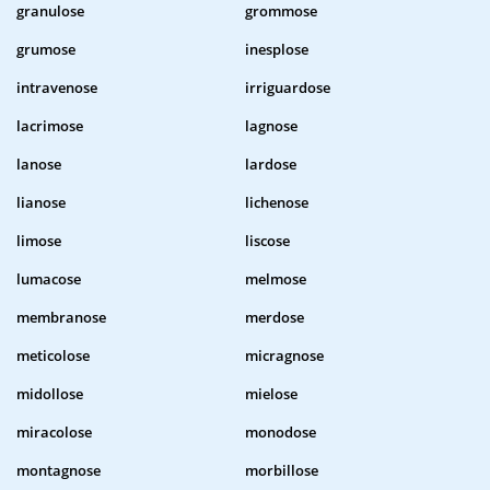
granulose
grommose
grumose
inesplose
intravenose
irriguardose
lacrimose
lagnose
lanose
lardose
lianose
lichenose
limose
liscose
lumacose
melmose
membranose
merdose
meticolose
micragnose
midollose
mielose
miracolose
monodose
montagnose
morbillose