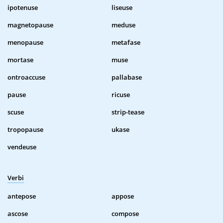
ipotenuse
liseuse
magnetopause
meduse
menopause
metafase
mortase
muse
ontroaccuse
pallabase
pause
ricuse
scuse
strip-tease
tropopause
ukase
vendeuse
Verbi
antepose
appose
ascose
compose