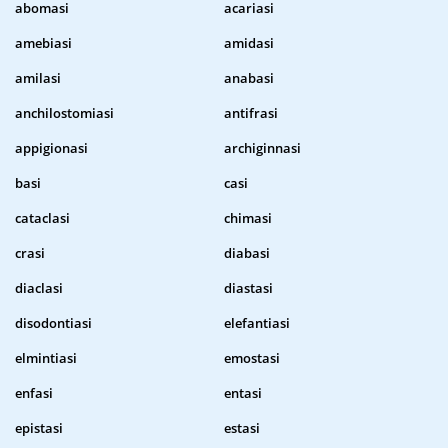
abomasi
acariasi
amebiasi
amidasi
amilasi
anabasi
anchilostomiasi
antifrasi
appigionasi
archiginnasi
basi
casi
cataclasi
chimasi
crasi
diabasi
diaclasi
diastasi
disodontiasi
elefantiasi
elmintiasi
emostasi
enfasi
entasi
epistasi
estasi