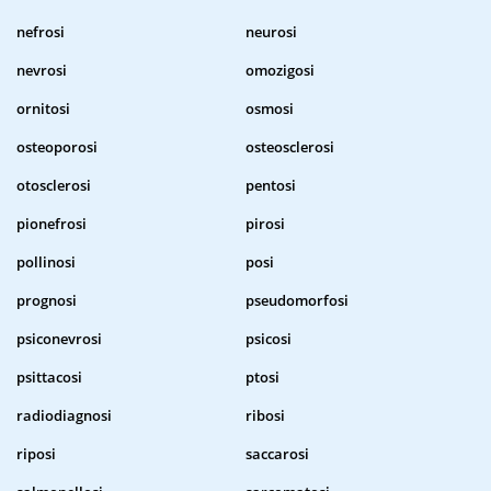
nefrosi
neurosi
nevrosi
omozigosi
ornitosi
osmosi
osteoporosi
osteosclerosi
otosclerosi
pentosi
pionefrosi
pirosi
pollinosi
posi
prognosi
pseudomorfosi
psiconevrosi
psicosi
psittacosi
ptosi
radiodiagnosi
ribosi
riposi
saccarosi