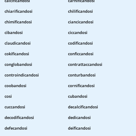
calcificandosi
carnificandosi
chiarificandosi
chilificandosi
chimificandosi
ciancicandosi
cibandosi
ciccandosi
claudicandosi
codificandosi
cokificandosi
conficcandosi
conglobandosi
contrattaccandosi
controindicandosi
conturbandosi
coobandosi
cornificandosi
cosi
cubandosi
cuccandosi
decalcificandosi
decodificandosi
dedicandosi
defecandosi
deificandosi