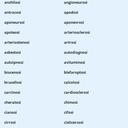
anchilosi
angioneurosi
antracosi
apodosi
aponeurosi
aponevrosi
apoteosi
arteriosclerosi
arteriostenosi
artrosi
asbestosi
autodiagnosi
autoipnosi
avitaminosi
biocenosi
blefaroptosi
brucellosi
calcolosi
carcinosi
cardiosclerosi
cheratosi
chimosi
cianosi
cifosi
cirrosi
cisticercosi