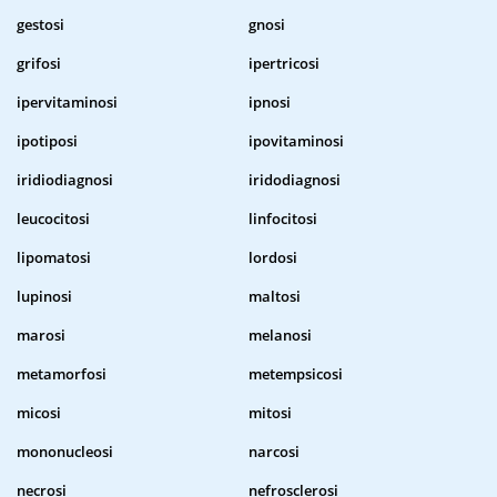
gestosi
gnosi
grifosi
ipertricosi
ipervitaminosi
ipnosi
ipotiposi
ipovitaminosi
iridiodiagnosi
iridodiagnosi
leucocitosi
linfocitosi
lipomatosi
lordosi
lupinosi
maltosi
marosi
melanosi
metamorfosi
metempsicosi
micosi
mitosi
mononucleosi
narcosi
necrosi
nefrosclerosi