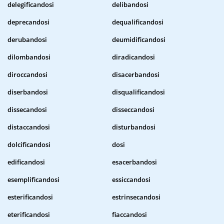
delegificandosi
delibandosi
deprecandosi
dequalificandosi
derubandosi
deumidificandosi
dilombandosi
diradicandosi
diroccandosi
disacerbandosi
diserbandosi
disqualificandosi
dissecandosi
disseccandosi
distaccandosi
disturbandosi
dolcificandosi
dosi
edificandosi
esacerbandosi
esemplificandosi
essiccandosi
esterificandosi
estrinsecandosi
eterificandosi
fiaccandosi