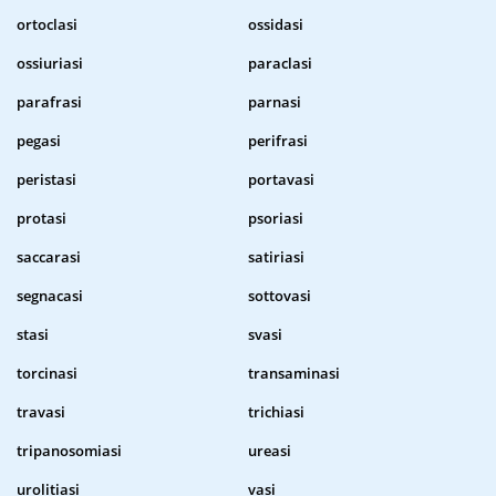
ortoclasi
ossidasi
ossiuriasi
paraclasi
parafrasi
parnasi
pegasi
perifrasi
peristasi
portavasi
protasi
psoriasi
saccarasi
satiriasi
segnacasi
sottovasi
stasi
svasi
torcinasi
transaminasi
travasi
trichiasi
tripanosomiasi
ureasi
urolitiasi
vasi