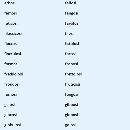
erbosi
fallosi
famosi
fangosi
faticosi
favolosi
filaccicosi
filosi
fioccosi
fistolosi
flocculosi
focosi
formosi
franosi
freddolosi
frettolosi
frondosi
fruticosi
fumosi
fungosi
gelosi
gibbosi
giocosi
globosi
globulosi
golosi