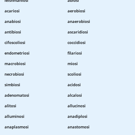
leishmaniosi
abiosi
acariosi
aerobiosi
anabiosi
anaerobiosi
antibiosi
ascaridiosi
cifoscoliosi
coccidiosi
endometriosi
filariosi
macrobiosi
miosi
necrobiosi
scoliosi
simbiosi
acidosi
adenomatosi
alcalosi
alitosi
allucinosi
alluminosi
anadiplosi
anaplasmosi
anastomosi