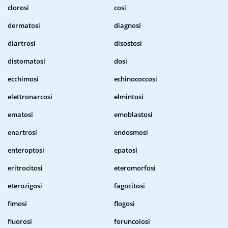
clorosi
cosi
dermatosi
diagnosi
diartrosi
disostosi
distomatosi
dosi
ecchimosi
echinococcosi
elettronarcosi
elmintosi
ematosi
emoblastosi
enartrosi
endosmosi
enteroptosi
epatosi
eritrocitosi
eteromorfosi
eterozigosi
fagocitosi
fimosi
flogosi
fluorosi
foruncolosi