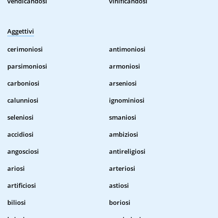
vendicandosi
vinificandosi
Aggettivi
cerimoniosi
antimoniosi
parsimoniosi
armoniosi
carboniosi
arseniosi
calunniosi
ignominiosi
seleniosi
smaniosi
accidiosi
ambiziosi
angosciosi
antireligiosi
ariosi
arteriosi
artificiosi
astiosi
biliosi
boriosi