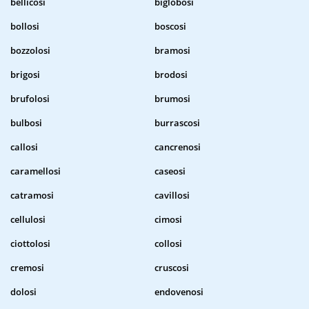
bellicosi
biglobosi
bollosi
boscosi
bozzolosi
bramosi
brigosi
brodosi
brufolosi
brumosi
bulbosi
burrascosi
callosi
cancrenosi
caramellosi
caseosi
catramosi
cavillosi
cellulosi
cimosi
ciottolosi
collosi
cremosi
cruscosi
dolosi
endovenosi