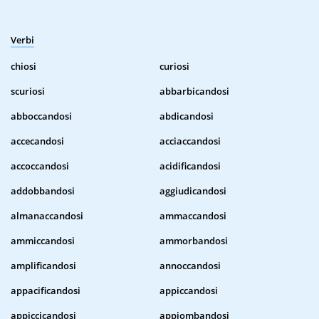
Verbi
chiosi
curiosi
scuriosi
abbarbicandosi
abboccandosi
abdicandosi
accecandosi
acciaccandosi
accoccandosi
acidificandosi
addobbandosi
aggiudicandosi
almanaccandosi
ammaccandosi
ammiccandosi
ammorbandosi
amplificandosi
annoccandosi
appacificandosi
appiccandosi
appiccicandosi
appiombandosi