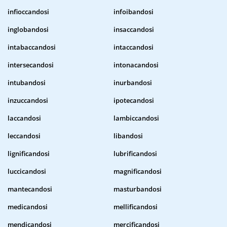
infioccandosi
infoibandosi
inglobandosi
insaccandosi
intabaccandosi
intaccandosi
intersecandosi
intonacandosi
intubandosi
inurbandosi
inzuccandosi
ipotecandosi
laccandosi
lambiccandosi
leccandosi
libandosi
lignificandosi
lubrificandosi
luccicandosi
magnificandosi
mantecandosi
masturbandosi
medicandosi
mellificandosi
mendicandosi
mercificandosi