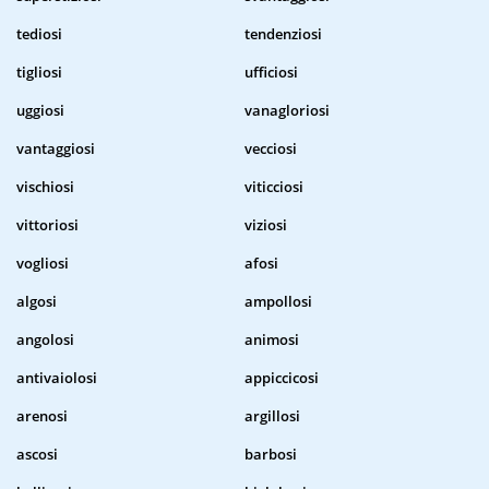
tediosi
tendenziosi
tigliosi
ufficiosi
uggiosi
vanagloriosi
vantaggiosi
vecciosi
vischiosi
viticciosi
vittoriosi
viziosi
vogliosi
afosi
algosi
ampollosi
angolosi
animosi
antivaiolosi
appiccicosi
arenosi
argillosi
ascosi
barbosi