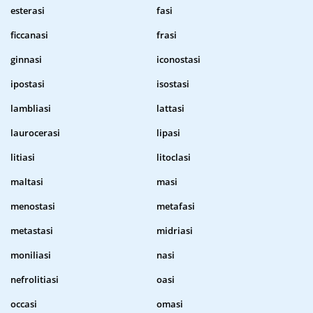
esterasi
fasi
ficcanasi
frasi
ginnasi
iconostasi
ipostasi
isostasi
lambliasi
lattasi
laurocerasi
lipasi
litiasi
litoclasi
maltasi
masi
menostasi
metafasi
metastasi
midriasi
moniliasi
nasi
nefrolitiasi
oasi
occasi
omasi