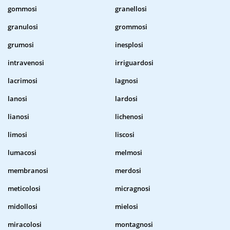
gommosi
granellosi
granulosi
grommosi
grumosi
inesplosi
intravenosi
irriguardosi
lacrimosi
lagnosi
lanosi
lardosi
lianosi
lichenosi
limosi
liscosi
lumacosi
melmosi
membranosi
merdosi
meticolosi
micragnosi
midollosi
mielosi
miracolosi
montagnosi