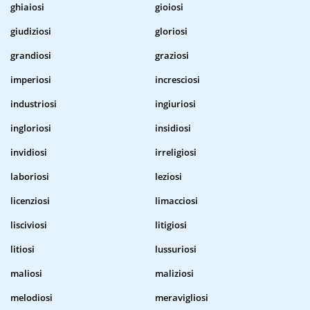
ghiaiosi
gioiosi
giudiziosi
gloriosi
grandiosi
graziosi
imperiosi
incresciosi
industriosi
ingiuriosi
ingloriosi
insidiosi
invidiosi
irreligiosi
laboriosi
leziosi
licenziosi
limacciosi
lisciviosi
litigiosi
litiosi
lussuriosi
maliosi
maliziosi
melodiosi
meravigliosi