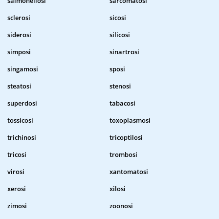
salmonellosi
sarcomatosi
sclerosi
sicosi
siderosi
silicosi
simposi
sinartrosi
singamosi
sposi
steatosi
stenosi
superdosi
tabacosi
tossicosi
toxoplasmosi
trichinosi
tricoptilosi
tricosi
trombosi
virosi
xantomatosi
xerosi
xilosi
zimosi
zoonosi