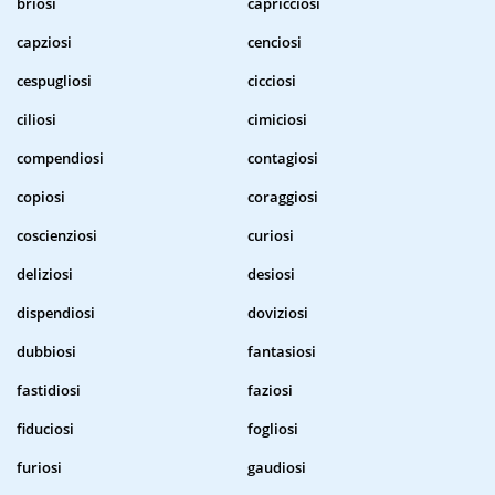
briosi
capricciosi
capziosi
cenciosi
cespugliosi
cicciosi
ciliosi
cimiciosi
compendiosi
contagiosi
copiosi
coraggiosi
coscienziosi
curiosi
deliziosi
desiosi
dispendiosi
doviziosi
dubbiosi
fantasiosi
fastidiosi
faziosi
fiduciosi
fogliosi
furiosi
gaudiosi