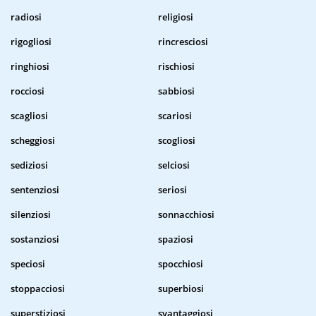
radiosi
religiosi
rigogliosi
rincresciosi
ringhiosi
rischiosi
rocciosi
sabbiosi
scagliosi
scariosi
scheggiosi
scogliosi
sediziosi
selciosi
sentenziosi
seriosi
silenziosi
sonnacchiosi
sostanziosi
spaziosi
speciosi
spocchiosi
stoppacciosi
superbiosi
superstiziosi
svantaggiosi