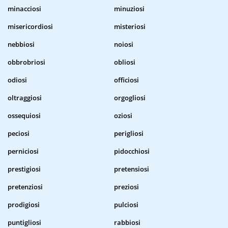
minacciosi
minuziosi
misericordiosi
misteriosi
nebbiosi
noiosi
obbrobriosi
obliosi
odiosi
officiosi
oltraggiosi
orgogliosi
ossequiosi
oziosi
peciosi
perigliosi
perniciosi
pidocchiosi
prestigiosi
pretensiosi
pretenziosi
preziosi
prodigiosi
pulciosi
puntigliosi
rabbiosi