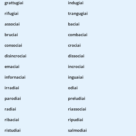
grattugiai
indugiai
rifugiai
trangugiai
associai
baciai
bruciai
combaciai
consociai
crociai
disincrociai
dissociai
emaciai
incrociai
infornaciai
inguaiai
irradiai
odiai
parodiai
preludiai
radiai
riassociai
ribaciai
ripudiai
ristudiai
salmodiai