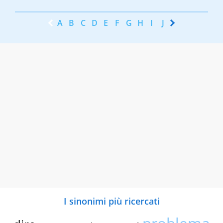
A
B
C
D
E
F
G
H
I
J
K
L
M
N
I sinonimi più ricercati