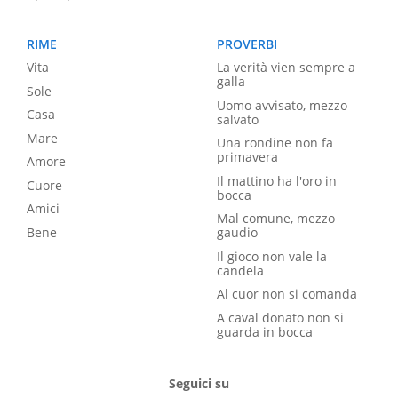
RIME
PROVERBI
Vita
La verità vien sempre a
galla
Sole
Uomo avvisato, mezzo
Casa
salvato
Mare
Una rondine non fa
primavera
Amore
Il mattino ha l'oro in
Cuore
bocca
Amici
Mal comune, mezzo
Bene
gaudio
Il gioco non vale la
candela
Al cuor non si comanda
A caval donato non si
guarda in bocca
Seguici su