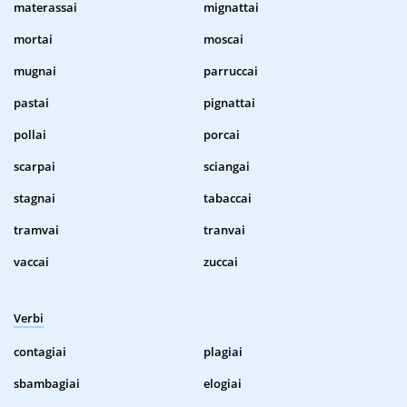
materassai
mignattai
mortai
moscai
mugnai
parruccai
pastai
pignattai
pollai
porcai
scarpai
sciangai
stagnai
tabaccai
tramvai
tranvai
vaccai
zuccai
Verbi
contagiai
plagiai
sbambagiai
elogiai