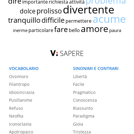
problema
dire
importante
richiesta
attività
divertente
prolisso
dolce
acume
tranquillo
difficile
permettere
amore
fare
particolare
bello
inerme
paura
SAPERE
VOCABOLARIO
SINONIMI E CONTRARI
Ossimoro
Libertà
Filantropo
Facile
Idiosincrasia
Pragmatico
Pusillanime
Conoscenza
Refuso
Riassunto
Neofita
Paradigma
Iconoclasta
Gioia
Apotropaico
Tristezza