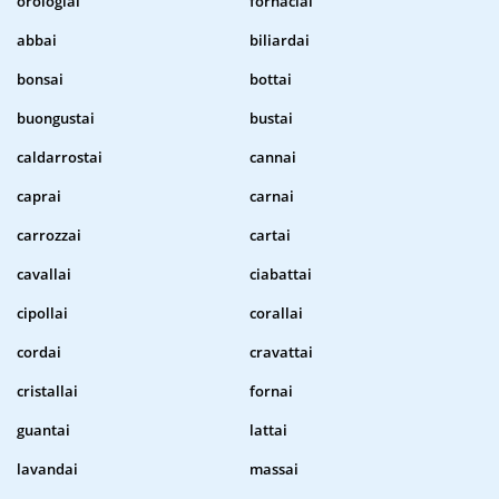
orologiai
fornaciai
abbai
biliardai
bonsai
bottai
buongustai
bustai
caldarrostai
cannai
caprai
carnai
carrozzai
cartai
cavallai
ciabattai
cipollai
corallai
cordai
cravattai
cristallai
fornai
guantai
lattai
lavandai
massai