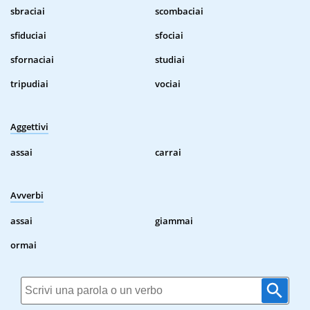
sbraciai
scombaciai
sfiduciai
sfociai
sfornaciai
studiai
tripudiai
vociai
Aggettivi
assai
carrai
Avverbi
assai
giammai
ormai