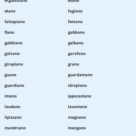
ergastolano
esano
etano
fagiano
falsopiano
feniano
flano
gabbano
gabbiano
galbano
galvano
garofano
giroplano
grano
guano
guardamano
guardiano
idroplano
imano
ippocastano
laudano
lavamano
lipizzano
magnano
mandriano
mangano