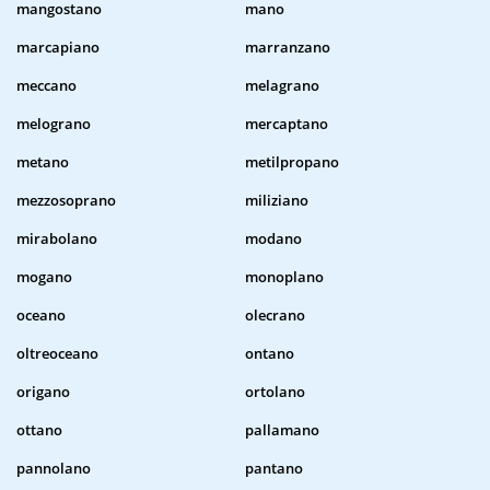
mangostano
mano
marcapiano
marranzano
meccano
melagrano
melograno
mercaptano
metano
metilpropano
mezzosoprano
miliziano
mirabolano
modano
mogano
monoplano
oceano
olecrano
oltreoceano
ontano
origano
ortolano
ottano
pallamano
pannolano
pantano