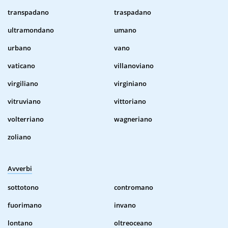
transpadano
traspadano
ultramondano
umano
urbano
vano
vaticano
villanoviano
virgiliano
virginiano
vitruviano
vittoriano
volterriano
wagneriano
zoliano
Avverbi
sottotono
contromano
fuorimano
invano
lontano
oltreoceano