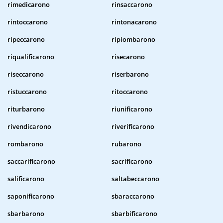
rimedicarono
rinsaccarono
rintoccarono
rintonacarono
ripeccarono
ripiombarono
riqualificarono
risecarono
riseccarono
riserbarono
ristuccarono
ritoccarono
riturbarono
riunificarono
rivendicarono
riverificarono
rombarono
rubarono
saccarificarono
sacrificarono
salificarono
saltabeccarono
saponificarono
sbaraccarono
sbarbarono
sbarbificarono