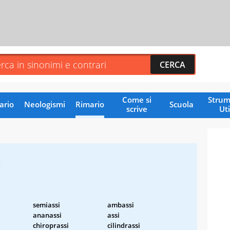
Come si
Strum
ario
Neologismi
Rimario
Scuola
scrive
Uti
i
semiassi
ambassi
ananassi
assi
chiroprassi
cilindrassi