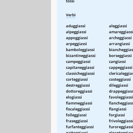
tossi
Verbi
aduggiassi
aleggiassi
alpeggiassi
amareggiass
appoggiassi
archeggiassi
arpeggiassi
arrangiassi
bamboleggiassi
biancheggias
bizantineggiassi
borseggiassi
campeggiassi
cangiassi
capitaneggiassi
cappeggiassi
classicheggiassi
clericaleggia
corteggiassi
costeggiassi
destreggiassi
dileggiassi
dottoreggiassi
drappeggiass
elogiassi
favoleggiassi
fiammeggiassi
fiancheggiass
fiscaleggiassi
flangiassi
folleggiassi
forgiassi
fraseggiassi
frivoleggiass
furfanteggiassi
furoreggiass
gatteggiassi
giganteggias