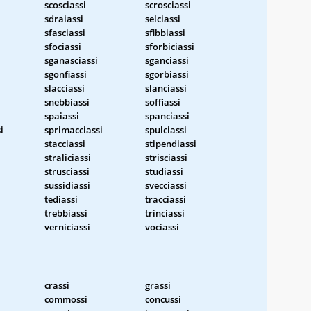
scosciassi
scrosciassi
sdraiassi
selciassi
sfasciassi
sfibbiassi
sfociassi
sforbiciassi
sganasciassi
sganciassi
sgonfiassi
sgorbiassi
slacciassi
slanciassi
snebbiassi
soffiassi
spaiassi
spanciassi
i
sprimacciassi
spulciassi
stacciassi
stipendiassi
straliciassi
strisciassi
strusciassi
studiassi
sussidiassi
svecciassi
tediassi
tracciassi
trebbiassi
trinciassi
verniciassi
vociassi
crassi
grassi
commossi
concussi