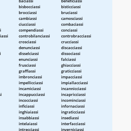
baciassi
beneficiassi
bisbocciassi
bisticciassi
brocciassi
bruciassi
cambiassi
camosciassi
ciucciassi
combaciassi
i
compendiassi
conciassi
iassi
controbilanciassi
controbracciassi
crosciassi
crucciassi
denunciassi
discacciassi
i
disselciassi
dissociassi
enunciassi
falciassi
frusciassi
ghiacciassi
graffiassi
graticciassi
imbronciassi
impacciassi
impellicciassi
impiallacciassi
incamiciassi
incannicciassi
i
incappucciassi
incapricciassi
incocciassi
incominciassi
inficiassi
infornaciassi
inghiaiassi
ingraticciassi
insabbiassi
insediassi
intelaiassi
interfacciassi
intrecciassi
inverniciassi