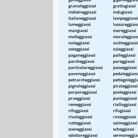
granuleggiassi
grattugiassi
indietreggiassi
indugiassi
italianeggiassi
lampeggiassi
lumeggiassi
lussureggiass
mangiassi
mareggiassi
molleggiassi
moraleggiass
noleggiassi
occhieggiassi
osteggiassi
ozieggiassi
paganeggiassi
palleggiassi
parcheggiassi
pareggiassi
particolareggiassi
passeggiassi
pavoneggiassi
pedaleggiass
petrarcheggiassi
pettegoleggi
pignoleggiassi
pirateggiassi
porporeggiassi
posteggiassi
prueggiassi
punteggiassi
remeggiassi
rialloggiassi
rifoggiassi
rifugiassi
rivaleggiassi
rosseggiassi
rutteggiassi
salmeggiassi
sceneggiassi
scheggiassi
sdottoreggiassi
sermoneggia