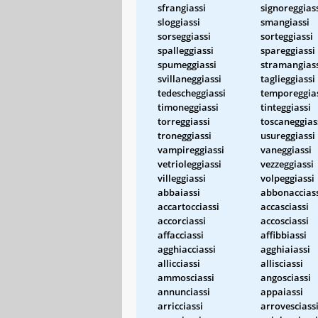
sfrangiassi
signoreggias
sloggiassi
smangiassi
sorseggiassi
sorteggiassi
spalleggiassi
spareggiassi
spumeggiassi
stramangias
svillaneggiassi
taglieggiassi
tedescheggiassi
temporeggia
timoneggiassi
tinteggiassi
torreggiassi
toscaneggias
troneggiassi
usureggiassi
vampireggiassi
vaneggiassi
vetrioleggiassi
vezzeggiassi
villeggiassi
volpeggiassi
abbaiassi
abbonaccias
accartocciassi
accasciassi
accorciassi
accosciassi
affacciassi
affibbiassi
agghiacciassi
agghiaiassi
allicciassi
allisciassi
ammosciassi
angosciassi
annunciassi
appaiassi
arricciassi
arrovesciass