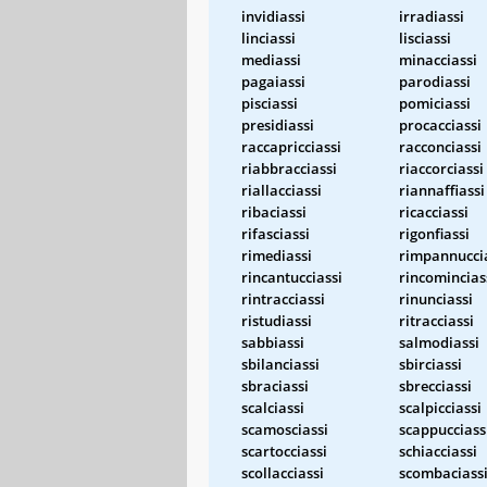
invidiassi
irradiassi
linciassi
lisciassi
mediassi
minacciassi
pagaiassi
parodiassi
pisciassi
pomiciassi
presidiassi
procacciassi
raccapricciassi
racconciassi
riabbracciassi
riaccorciassi
riallacciassi
riannaffiassi
ribaciassi
ricacciassi
rifasciassi
rigonfiassi
rimediassi
rimpannucci
rincantucciassi
rincomincias
rintracciassi
rinunciassi
ristudiassi
ritracciassi
sabbiassi
salmodiassi
sbilanciassi
sbirciassi
sbraciassi
sbrecciassi
scalciassi
scalpicciassi
scamosciassi
scappucciass
scartocciassi
schiacciassi
scollacciassi
scombaciass