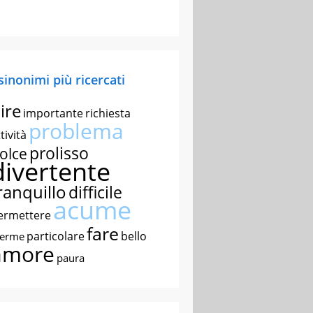
 sinonimi più ricercati
ire
importante
richiesta
problema
tività
prolisso
olce
divertente
ranquillo
difficile
acume
ermettere
fare
particolare
bello
nerme
amore
paura