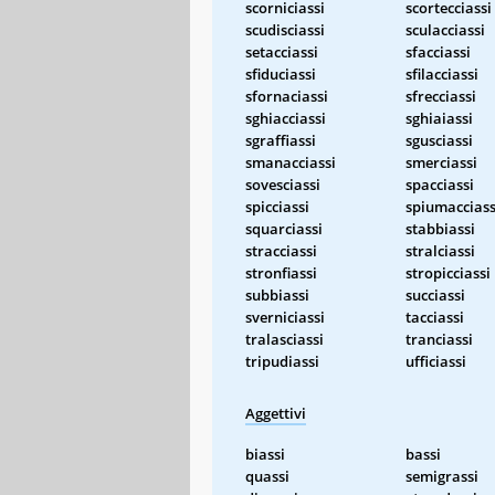
scorniciassi
scortecciassi
scudisciassi
sculacciassi
setacciassi
sfacciassi
sfiduciassi
sfilacciassi
sfornaciassi
sfrecciassi
sghiacciassi
sghiaiassi
sgraffiassi
sgusciassi
smanacciassi
smerciassi
sovesciassi
spacciassi
spicciassi
spiumacciass
squarciassi
stabbiassi
stracciassi
stralciassi
stronfiassi
stropicciassi
subbiassi
succiassi
sverniciassi
tacciassi
tralasciassi
tranciassi
tripudiassi
ufficiassi
Aggettivi
biassi
bassi
quassi
semigrassi