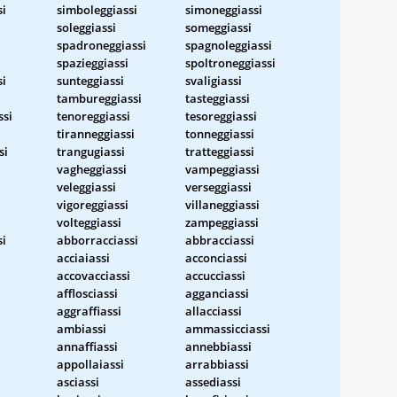
si
simboleggiassi
simoneggiassi
soleggiassi
someggiassi
spadroneggiassi
spagnoleggiassi
spazieggiassi
spoltroneggiassi
si
sunteggiassi
svaligiassi
tambureggiassi
tasteggiassi
ssi
tenoreggiassi
tesoreggiassi
tiranneggiassi
tonneggiassi
si
trangugiassi
tratteggiassi
vagheggiassi
vampeggiassi
veleggiassi
verseggiassi
vigoreggiassi
villaneggiassi
volteggiassi
zampeggiassi
si
abborracciassi
abbracciassi
acciaiassi
acconciassi
accovacciassi
accucciassi
afflosciassi
agganciassi
aggraffiassi
allacciassi
ambiassi
ammassicciassi
annaffiassi
annebbiassi
appollaiassi
arrabbiassi
i
asciassi
assediassi