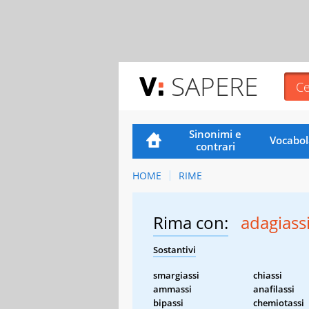
SAPERE
Sinonimi e
Vocabol
contrari
HOME
RIME
Rima con:
adagiass
Sostantivi
smargiassi
chiassi
ammassi
anafilassi
bipassi
chemiotassi