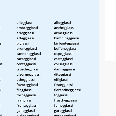
alleggiassi
alloggiassi
i
amoreggiassi
ancheggiassi
arieggiassi
armeggiassi
atteggiassi
bambineggiassi
si
bigiassi
birbanteggiassi
bruneggiassi
buffoneggiassi
cannoneggiassi
capeggiassi
carreggiassi
carteggiassi
ssi
conteggiassi
corseggiassi
cruscheggiassi
danneggiassi
disormeggiassi
diteggiassi
i
echeggiassi
effigiassi
favoreggiassi
festeggiassi
i
fileggiassi
fiorentineggiassi
focheggiassi
foggiassi
frangiassi
frascheggiassi
i
fronteggiassi
fumeggiassi
i
galleggiassi
gareggiassi
si
gigioneggiassi
gorgheggiassi