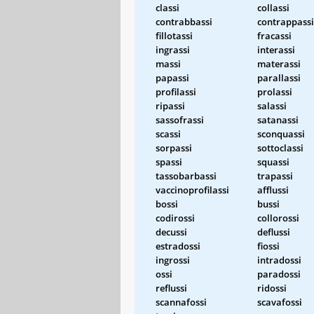
classi
collassi
contrabbassi
contrappassi
fillotassi
fracassi
ingrassi
interassi
massi
materassi
papassi
parallassi
profilassi
prolassi
ripassi
salassi
sassofrassi
satanassi
scassi
sconquassi
sorpassi
sottoclassi
spassi
squassi
tassobarbassi
trapassi
vaccinoprofilassi
afflussi
bossi
bussi
codirossi
collorossi
decussi
deflussi
estradossi
fiossi
ingrossi
intradossi
ossi
paradossi
reflussi
ridossi
scannafossi
scavafossi