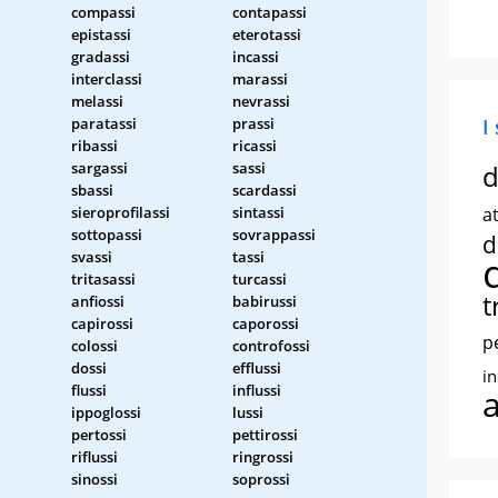
compassi
contapassi
epistassi
eterotassi
gradassi
incassi
interclassi
marassi
melassi
nevrassi
paratassi
prassi
I
ribassi
ricassi
sargassi
sassi
d
sbassi
scardassi
sieroprofilassi
sintassi
at
sottopassi
sovrappassi
d
svassi
tassi
tritasassi
turcassi
t
anfiossi
babirussi
capirossi
caporossi
p
colossi
controfossi
dossi
efflussi
i
flussi
influssi
ippoglossi
lussi
pertossi
pettirossi
riflussi
ringrossi
sinossi
soprossi