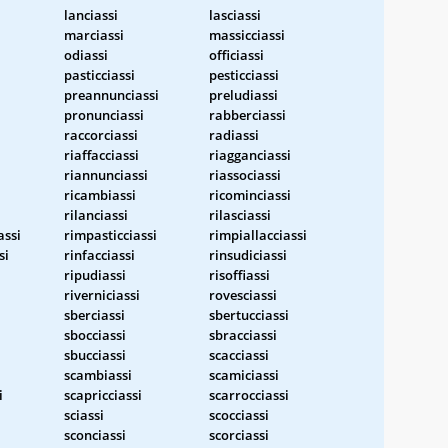
lanciassi
lasciassi
marciassi
massicciassi
odiassi
officiassi
pasticciassi
pesticciassi
preannunciassi
preludiassi
pronunciassi
rabberciassi
raccorciassi
radiassi
riaffacciassi
riagganciassi
riannunciassi
riassociassi
ricambiassi
ricominciassi
rilanciassi
rilasciassi
assi
rimpasticciassi
rimpiallacciassi
si
rinfacciassi
rinsudiciassi
ripudiassi
risoffiassi
riverniciassi
rovesciassi
sberciassi
sbertucciassi
sbocciassi
sbracciassi
sbucciassi
scacciassi
scambiassi
scamiciassi
i
scapricciassi
scarrocciassi
sciassi
scocciassi
i
sconciassi
scorciassi