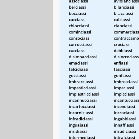
associassi
aviolanciassi
berciassi
bilanciassi
bocciassi
bracciassi
cacciassi
calciassi
chiocciassi
cianciassi
cominciassi
commerciass
consociassi
contraccamb
corrucciassi
crociassi
cucciassi
debbiassi
disimpacciassi
disincrociass
emaciassi
enfiassi
falcidiassi
fasciassi
gocciassi
gonfiassi
imbracciassi
imbrecciassi
impasticciassi
impeciassi
impiastricciassi
impicciassi
incannucciassi
incantucciass
incartocciassi
incendiassi
incorniciassi
incrociassi
infradiciassi
ingabbiassi
inguaiassi
innaffiassi
insidiassi
insudiciassi
intermediassi
intralciassi