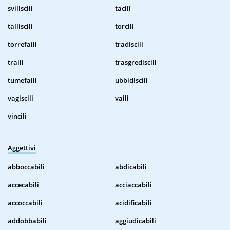
sviliscili
tacili
talliscili
torcili
torrefaili
tradiscili
traili
trasgrediscili
tumefaili
ubbidiscili
vagiscili
vaili
vincili
Aggettivi
abboccabili
abdicabili
accecabili
acciaccabili
accoccabili
acidificabili
addobbabili
aggiudicabili