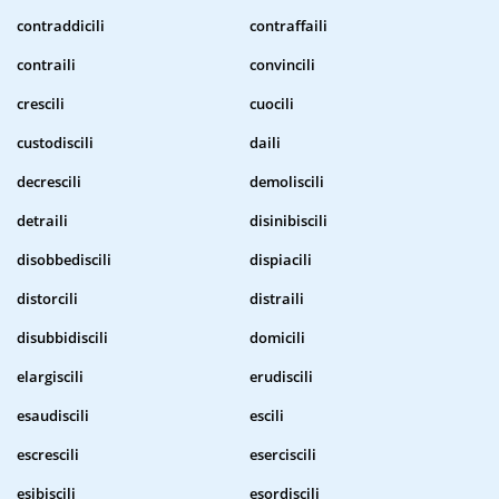
contraddicili
contraffaili
contraili
convincili
crescili
cuocili
custodiscili
daili
decrescili
demoliscili
detraili
disinibiscili
disobbediscili
dispiacili
distorcili
distraili
disubbidiscili
domicili
elargiscili
erudiscili
esaudiscili
escili
escrescili
eserciscili
esibiscili
esordiscili