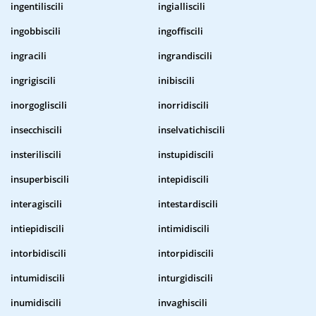
ingentiliscili
ingialliscili
ingobbiscili
ingoffiscili
ingracili
ingrandiscili
ingrigiscili
inibiscili
inorgogliscili
inorridiscili
insecchiscili
inselvatichiscili
insteriliscili
instupidiscili
insuperbiscili
intepidiscili
interagiscili
intestardiscili
intiepidiscili
intimidiscili
intorbidiscili
intorpidiscili
intumidiscili
inturgidiscili
inumidiscili
invaghiscili