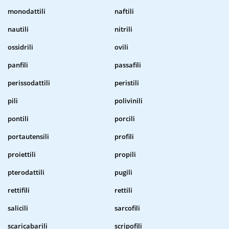
monodattili
naftili
nautili
nitrili
ossidrili
ovili
panfili
passafili
perissodattili
peristili
pili
polivinili
pontili
porcili
portautensili
profili
proiettili
propili
pterodattili
pugili
rettifili
rettili
salicili
sarcofili
scaricabarili
scripofili