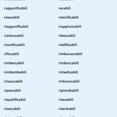
rappacificabili
recabili
resecabili
resinificabili
riappacificabili
riappiccicabili
riattaccabili
ribeccabili
riconficcabili
riedificabili
rificcabili
rimbacuccabili
rimbeccabili
rimboccabili
rimbombabili
rimedicabili
rinsaccabili
rintonacabili
ripeccabili
ripiombabili
riqualificabili
risecabili
riseccabili
riserbabili