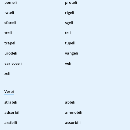
pomeli
proteli
rateli
rigeli
sfaceli
sgeli
steli
teli
trapeli
tupeli
urodeli
vangeli
varicoceli
veli
zeli
Verbi
strabili
abbili
adsorbili
ammobili
assibili
assorbili