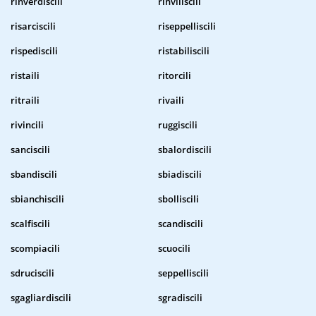
rinverdiscili
rinviliscili
risarciscili
riseppelliscili
rispediscili
ristabiliscili
ristaili
ritorcili
ritraili
rivaili
rivincili
ruggiscili
sanciscili
sbalordiscili
sbandiscili
sbiadiscili
sbianchiscili
sbolliscili
scalfiscili
scandiscili
scompiacili
scuocili
sdruciscili
seppelliscili
sgagliardiscili
sgradiscili