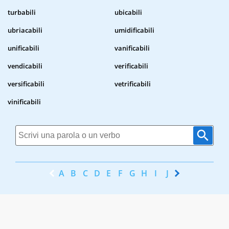
turbabili
ubicabili
ubriacabili
umidificabili
unificabili
vanificabili
vendicabili
verificabili
versificabili
vetrificabili
vinificabili
A
B
C
D
E
F
G
H
I
J
K
L
M
N