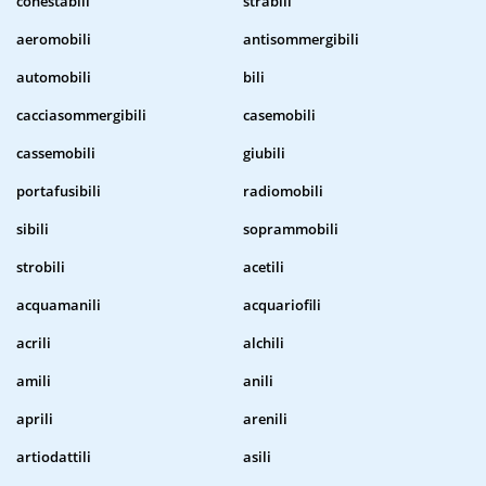
conestabili
strabili
aeromobili
antisommergibili
automobili
bili
cacciasommergibili
casemobili
cassemobili
giubili
portafusibili
radiomobili
sibili
soprammobili
strobili
acetili
acquamanili
acquariofili
acrili
alchili
amili
anili
aprili
arenili
artiodattili
asili