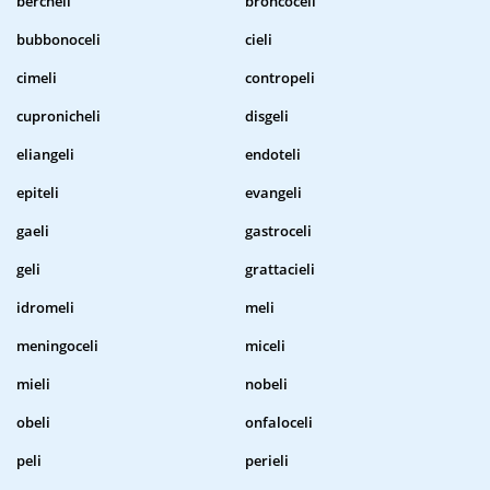
bercheli
broncoceli
bubbonoceli
cieli
cimeli
contropeli
cupronicheli
disgeli
eliangeli
endoteli
epiteli
evangeli
gaeli
gastroceli
geli
grattacieli
idromeli
meli
meningoceli
miceli
mieli
nobeli
obeli
onfaloceli
peli
perieli