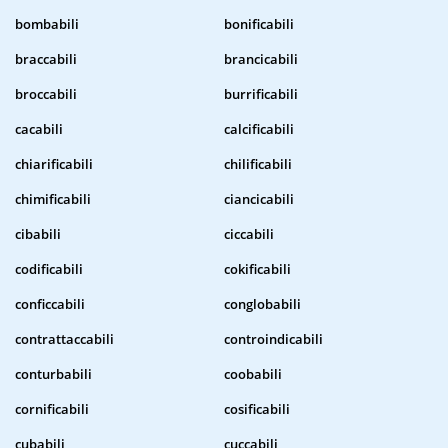
bombabili
bonificabili
braccabili
brancicabili
broccabili
burrificabili
cacabili
calcificabili
chiarificabili
chilificabili
chimificabili
ciancicabili
cibabili
ciccabili
codificabili
cokificabili
conficcabili
conglobabili
contrattaccabili
controindicabili
conturbabili
coobabili
cornificabili
cosificabili
cubabili
cuccabili