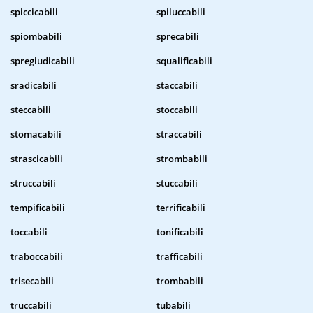
spiccicabili
spiluccabili
spiombabili
sprecabili
spregiudicabili
squalificabili
sradicabili
staccabili
steccabili
stoccabili
stomacabili
straccabili
strascicabili
strombabili
struccabili
stuccabili
tempificabili
terrificabili
toccabili
tonificabili
traboccabili
trafficabili
trisecabili
trombabili
truccabili
tubabili