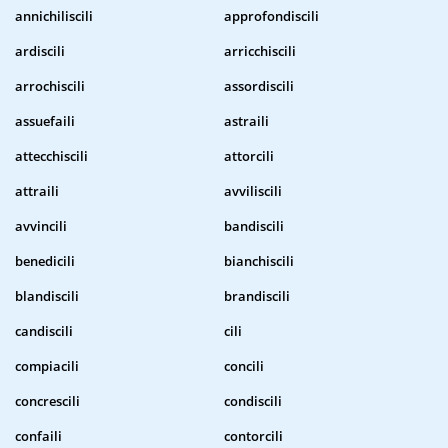
annichiliscili
approfondiscili
ardiscili
arricchiscili
arrochiscili
assordiscili
assuefaili
astraili
attecchiscili
attorcili
attraili
avviliscili
avvincili
bandiscili
benedicili
bianchiscili
blandiscili
brandiscili
candiscili
cili
compiacili
concili
concrescili
condiscili
confaili
contorcili