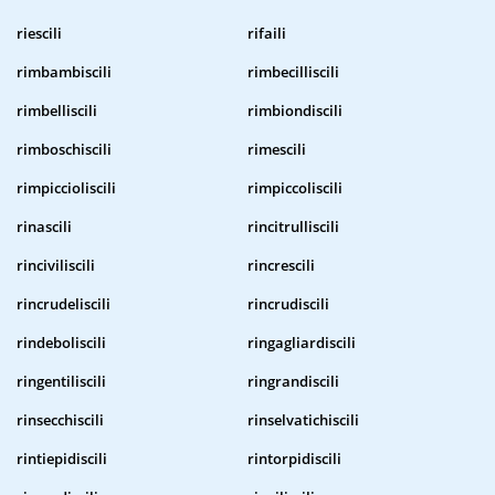
riescili
rifaili
rimbambiscili
rimbecilliscili
rimbelliscili
rimbiondiscili
rimboschiscili
rimescili
rimpiccioliscili
rimpiccoliscili
rinascili
rincitrulliscili
rinciviliscili
rincrescili
rincrudeliscili
rincrudiscili
rindeboliscili
ringagliardiscili
ringentiliscili
ringrandiscili
rinsecchiscili
rinselvatichiscili
rintiepidiscili
rintorpidiscili