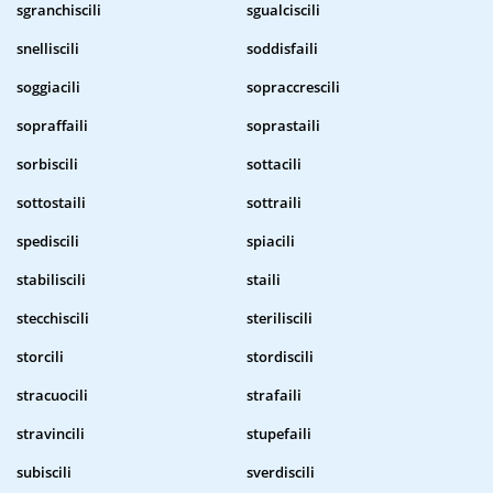
sgranchiscili
sgualciscili
snelliscili
soddisfaili
soggiacili
sopraccrescili
sopraffaili
soprastaili
sorbiscili
sottacili
sottostaili
sottraili
spediscili
spiacili
stabiliscili
staili
stecchiscili
steriliscili
storcili
stordiscili
stracuocili
strafaili
stravincili
stupefaili
subiscili
sverdiscili