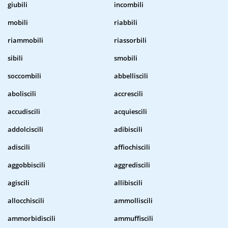
giubili
incombili
mobili
riabbili
riammobili
riassorbili
sibili
smobili
soccombili
abbelliscili
aboliscili
accrescili
accudiscili
acquiescili
addolciscili
adibiscili
adiscili
affiochiscili
aggobbiscili
aggrediscili
agiscili
allibiscili
allocchiscili
ammolliscili
ammorbidiscili
ammuffiscili