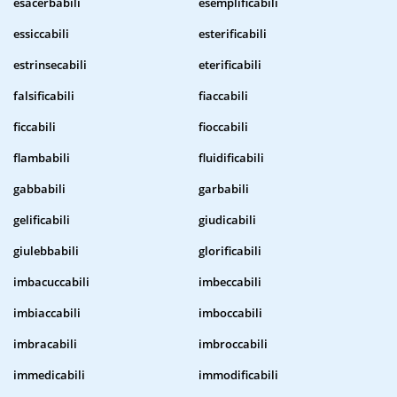
esacerbabili
esemplificabili
essiccabili
esterificabili
estrinsecabili
eterificabili
falsificabili
fiaccabili
ficcabili
fioccabili
flambabili
fluidificabili
gabbabili
garbabili
gelificabili
giudicabili
giulebbabili
glorificabili
imbacuccabili
imbeccabili
imbiaccabili
imboccabili
imbracabili
imbroccabili
immedicabili
immodificabili