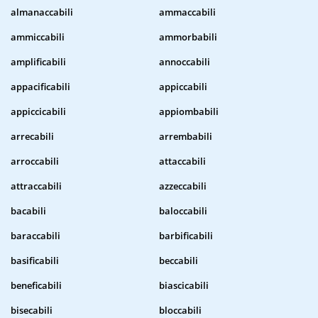
almanaccabili
ammaccabili
ammiccabili
ammorbabili
amplificabili
annoccabili
appacificabili
appiccabili
appiccicabili
appiombabili
arrecabili
arrembabili
arroccabili
attaccabili
attraccabili
azzeccabili
bacabili
baloccabili
baraccabili
barbificabili
basificabili
beccabili
beneficabili
biascicabili
bisecabili
bloccabili