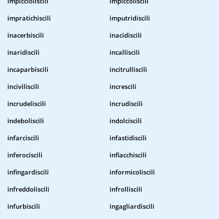
impiccioliscili
impiccoliscili
impratichiscili
imputridiscili
inacerbiscili
inacidiscili
inaridiscili
incalliscili
incaparbiscili
incitrulliscili
inciviliscili
increscili
incrudeliscili
incrudiscili
indeboliscili
indolciscili
infarciscili
infastidiscili
inferociscili
infiacchiscili
infingardiscili
informicoliscili
infreddoliscili
infrolliscili
infurbiscili
ingagliardiscili