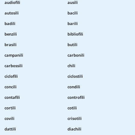
audiofili
ausili
autosili
bacili
badili
barili
benzili
bibliofili
brasili
butili
campanili
carbonili
carbossili
chili
ciclofili
ciclostili
concili
condili
contafili
controfili
cortili
cotili
covili
crisotili
dattili
diachili