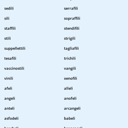
sedili
serrafili
sili
sopraffili
staffili
stendifili
stili
strigili
suppellettili
tagliafili
tesafili
trichili
vaccinostili
vangili
vinili
xenofili
afeli
alleli
angeli
anofeli
anteli
arcangeli
asfodeli
babeli