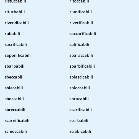
ristuccabili
ritoccabili
riturbabili
riunificabili
rivendicabili
riverificabili
rubabili
saccarificabili
sacrificabili
salificabili
saponificabili
sbaraccabili
sbarbabili
sbarbificabili
sbeccabili
sbiascicabili
sbiecabili
sbloccabili
sboccabili
sbracabili
sbreccabili
scarificabili
scarnificabili
scerbabili
schioccabili
sciabicabili