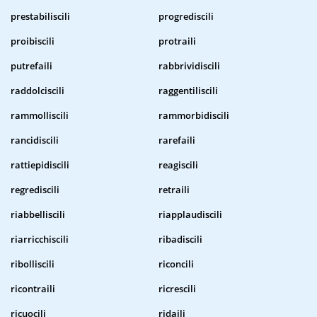
prestabiliscili
progrediscili
proibiscili
protraili
putrefaili
rabbrividiscili
raddolciscili
raggentiliscili
rammolliscili
rammorbidiscili
rancidiscili
rarefaili
rattiepidiscili
reagiscili
regrediscili
retraili
riabbelliscili
riapplaudiscili
riarricchiscili
ribadiscili
ribolliscili
riconcili
ricontraili
ricrescili
ricuocili
ridaili