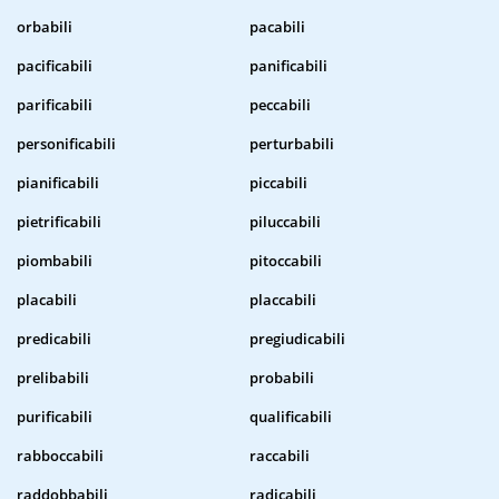
orbabili
pacabili
pacificabili
panificabili
parificabili
peccabili
personificabili
perturbabili
pianificabili
piccabili
pietrificabili
piluccabili
piombabili
pitoccabili
placabili
placcabili
predicabili
pregiudicabili
prelibabili
probabili
purificabili
qualificabili
rabboccabili
raccabili
raddobbabili
radicabili