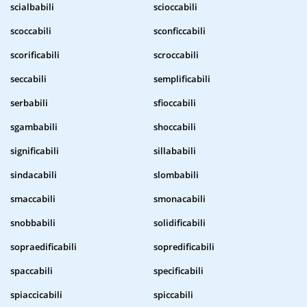
scialbabili
scioccabili
scoccabili
sconficcabili
scorificabili
scroccabili
seccabili
semplificabili
serbabili
sfioccabili
sgambabili
shoccabili
significabili
sillababili
sindacabili
slombabili
smaccabili
smonacabili
snobbabili
solidificabili
sopraedificabili
sopredificabili
spaccabili
specificabili
spiaccicabili
spiccabili