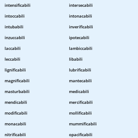
intensificabili
intersecabili
intoccabili
intonacabili
intubabili
inverificabili
inzuccabili
ipotecabili
laccabili
lambiccabili
leccabili
libabili
lignificabili
lubrificabili
magnificabili
mantecabili
masturbabili
medicabili
mendicabili
mercificabili
modificabili
mollificabili
monacabili
mummificabili
nitrificabili
opacificabili