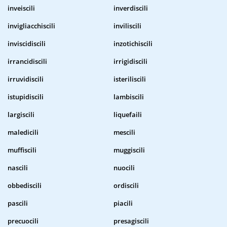
inveiscili
inverdiscili
invigliacchiscili
inviliscili
inviscidiscili
inzotichiscili
irrancidiscili
irrigidiscili
irruvidiscili
isteriliscili
istupidiscili
lambiscili
largiscili
liquefaili
maledicili
mescili
muffiscili
muggiscili
nascili
nuocili
obbediscili
ordiscili
pascili
piacili
precuocili
presagiscili