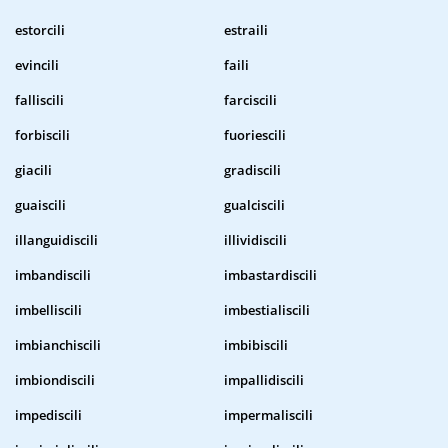
estorcili
estraili
evincili
faili
falliscili
farciscili
forbiscili
fuoriescili
giacili
gradiscili
guaiscili
gualciscili
illanguidiscili
illividiscili
imbandiscili
imbastardiscili
imbelliscili
imbestialiscili
imbianchiscili
imbibiscili
imbiondiscili
impallidiscili
impediscili
impermaliscili