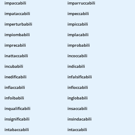
impaccabili
imparruccabili
impataccabili
impeccabili
imperturbabili
impiccabili
impiombabili
implacabili
imprecabili
improbabili
inattaccabili
incoccabili
incubabili
indicabili
inedificabili
infalsificabili
infiaccabili
infioccabili
infoibabili
inglobabili
inqualificabili
insaccabili
insignificabili
insindacabili
intabaccabili
intaccabili