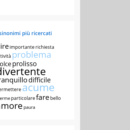
 sinonimi più ricercati
ire
importante
richiesta
problema
tività
prolisso
olce
divertente
ranquillo
difficile
acume
ermettere
fare
particolare
bello
nerme
amore
paura