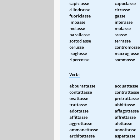
capiclasse
capoclasse
cilindrasse
circasse
fuoriclasse
gasse
impasse
interasse
melasse
molasse
parallasse
scasse
sottoclasse
terrasse
cerusse
contromosse
isoglosse
macroglosse
ripercosse
sommosse
Verbi
abburattasse
acquattasse
contattasse
contrattasse
ovattasse
pretrattasse
trattasse
abbittasse
adottasse
affagottasse
affittasse
affrettasse
aggrottasse
alettasse
ammanettasse
annottasse
architettasse
aspettasse