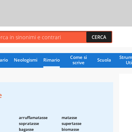
Come si
Strum
ario
Neologismi
Rimario
Scuola
scrive
Uti
e
arruffamatasse
matasse
sopratasse
supertasse
bagasse
biomasse