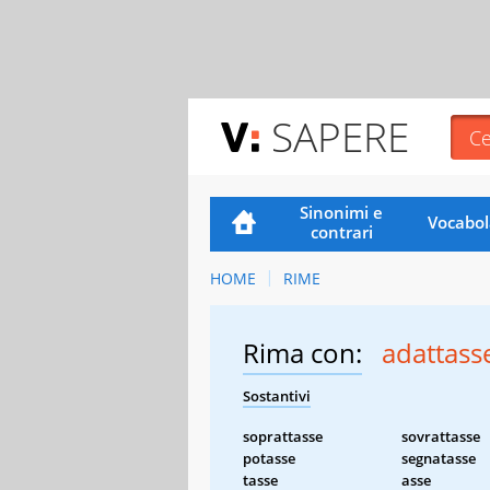
SAPERE
Sinonimi e
Vocabol
contrari
HOME
RIME
Rima con:
adattass
Sostantivi
soprattasse
sovrattasse
potasse
segnatasse
tasse
asse