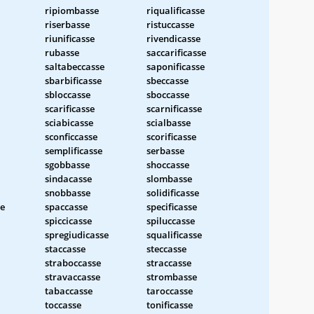
ripiombasse
riqualificasse
riserbasse
ristuccasse
riunificasse
rivendicasse
rubasse
saccarificasse
saltabeccasse
saponificasse
sbarbificasse
sbeccasse
sbloccasse
sboccasse
scarificasse
scarnificasse
sciabicasse
scialbasse
sconficcasse
scorificasse
semplificasse
serbasse
sgobbasse
shoccasse
sindacasse
slombasse
snobbasse
solidificasse
se
spaccasse
specificasse
spiccicasse
spiluccasse
spregiudicasse
squalificasse
staccasse
steccasse
straboccasse
straccasse
stravaccasse
strombasse
tabaccasse
taroccasse
toccasse
tonificasse