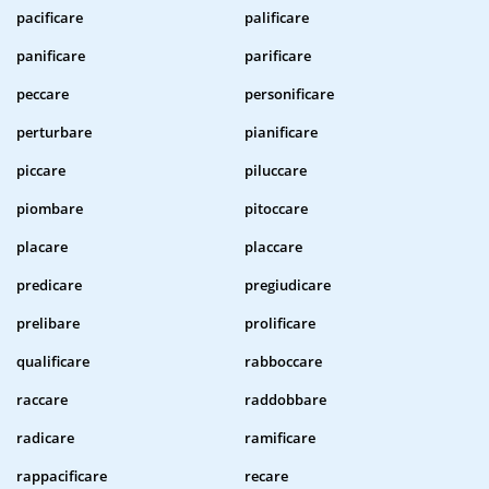
pacificare
palificare
panificare
parificare
peccare
personificare
perturbare
pianificare
piccare
piluccare
piombare
pitoccare
placare
placcare
predicare
pregiudicare
prelibare
prolificare
qualificare
rabboccare
raccare
raddobbare
radicare
ramificare
rappacificare
recare