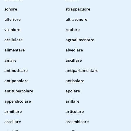
sonore
strappacuore
ulteriore
ultrasonore
viciniore
zoofore
acellulare
agroalimentare
alimentare
alveolare
amare
ancillare
antinucleare
antiparlamentare
antipopolare
antisolare
antitubercolare
apolare
appendicolare
arillare
armillare
articolare
ascellare
assembleare