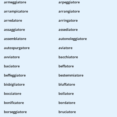
armeggiatore
arpeggiatore
arrampicatore
arrangiatore
arredatore
arringatore
assaggiatore
assediatore
assemblatore
autonoleggiatore
autospurgatore
aviatore
avviatore
bacchiatore
baciatore
beffatore
beffeggiatore
bestemmiatore
bisbigliatore
bluffatore
bocciatore
bollatore
bonificatore
bordatore
borseggiatore
bruciatore