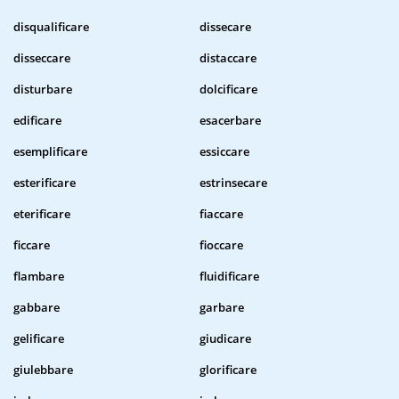
disqualificare
dissecare
disseccare
distaccare
disturbare
dolcificare
edificare
esacerbare
esemplificare
essiccare
esterificare
estrinsecare
eterificare
fiaccare
ficcare
fioccare
flambare
fluidificare
gabbare
garbare
gelificare
giudicare
giulebbare
glorificare