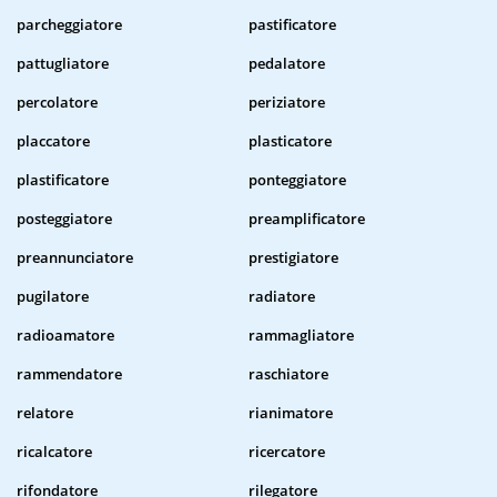
parcheggiatore
pastificatore
pattugliatore
pedalatore
percolatore
periziatore
placcatore
plasticatore
plastificatore
ponteggiatore
posteggiatore
preamplificatore
preannunciatore
prestigiatore
pugilatore
radiatore
radioamatore
rammagliatore
rammendatore
raschiatore
relatore
rianimatore
ricalcatore
ricercatore
rifondatore
rilegatore