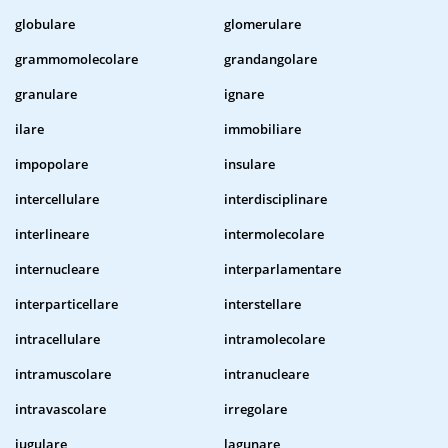
globulare
glomerulare
grammomolecolare
grandangolare
granulare
ignare
ilare
immobiliare
impopolare
insulare
intercellulare
interdisciplinare
interlineare
intermolecolare
internucleare
interparlamentare
interparticellare
interstellare
intracellulare
intramolecolare
intramuscolare
intranucleare
intravascolare
irregolare
iugulare
lagunare