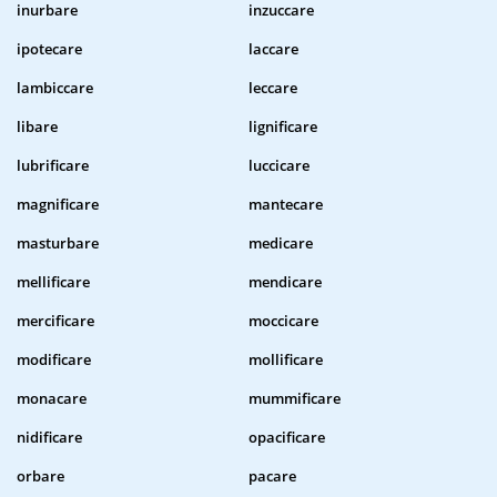
inurbare
inzuccare
ipotecare
laccare
lambiccare
leccare
libare
lignificare
lubrificare
luccicare
magnificare
mantecare
masturbare
medicare
mellificare
mendicare
mercificare
moccicare
modificare
mollificare
monacare
mummificare
nidificare
opacificare
orbare
pacare