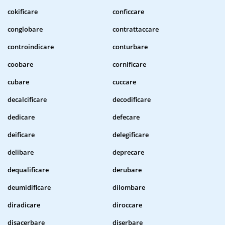
cokificare
conficcare
conglobare
contrattaccare
controindicare
conturbare
coobare
cornificare
cubare
cuccare
decalcificare
decodificare
dedicare
defecare
deificare
delegificare
delibare
deprecare
dequalificare
derubare
deumidificare
dilombare
diradicare
diroccare
disacerbare
diserbare