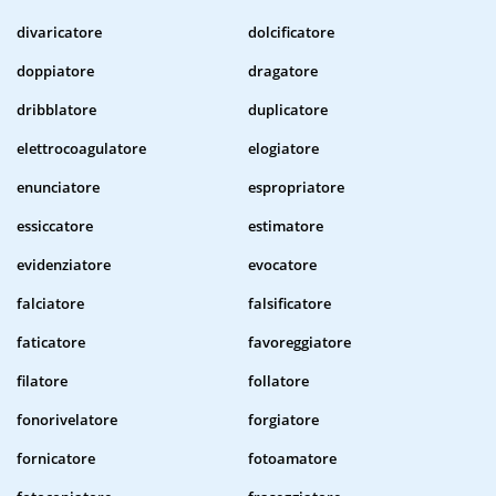
divaricatore
dolcificatore
doppiatore
dragatore
dribblatore
duplicatore
elettrocoagulatore
elogiatore
enunciatore
espropriatore
essiccatore
estimatore
evidenziatore
evocatore
falciatore
falsificatore
faticatore
favoreggiatore
filatore
follatore
fonorivelatore
forgiatore
fornicatore
fotoamatore