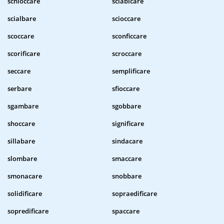
schioccare
sciabicare
scialbare
scioccare
scoccare
sconficcare
scorificare
scroccare
seccare
semplificare
serbare
sfioccare
sgambare
sgobbare
shoccare
significare
sillabare
sindacare
slombare
smaccare
smonacare
snobbare
solidificare
sopraedificare
sopredificare
spaccare