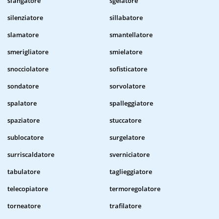
sfangatore
sgelatore
silenziatore
sillabatore
slamatore
smantellatore
smerigliatore
smielatore
snocciolatore
sofisticatore
sondatore
sorvolatore
spalatore
spalleggiatore
spaziatore
stuccatore
sublocatore
surgelatore
surriscaldatore
sverniciatore
tabulatore
taglieggiatore
telecopiatore
termoregolatore
torneatore
trafilatore