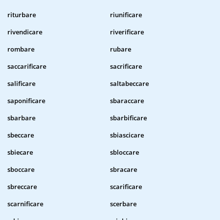
riturbare
riunificare
rivendicare
riverificare
rombare
rubare
saccarificare
sacrificare
salificare
saltabeccare
saponificare
sbaraccare
sbarbare
sbarbificare
sbeccare
sbiascicare
sbiecare
sbloccare
sboccare
sbracare
sbreccare
scarificare
scarnificare
scerbare