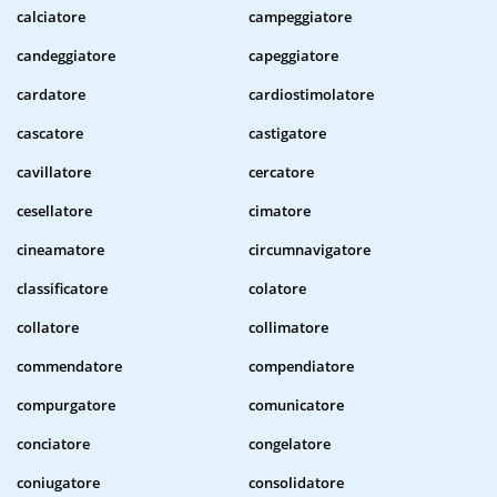
calciatore
campeggiatore
candeggiatore
capeggiatore
cardatore
cardiostimolatore
cascatore
castigatore
cavillatore
cercatore
cesellatore
cimatore
cineamatore
circumnavigatore
classificatore
colatore
collatore
collimatore
commendatore
compendiatore
compurgatore
comunicatore
conciatore
congelatore
coniugatore
consolidatore