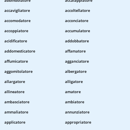
abbindolatore
accalappiatore
accavigliatore
accoltellatore
accomodatore
acconciatore
accoppiatore
accumulatore
acidificatore
addobbatore
addomesticatore
affamatore
affumicatore
agganciatore
aggomitolatore
albergatore
allargatore
alligatore
allineatore
amatore
ambasciatore
ambiatore
ammaliatore
annunziatore
applicatore
appropriatore