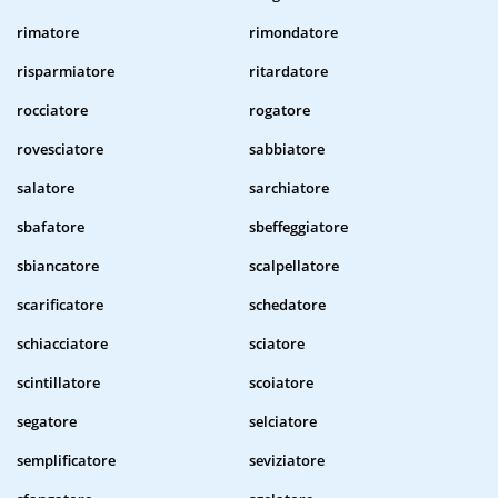
rimatore
rimondatore
risparmiatore
ritardatore
rocciatore
rogatore
rovesciatore
sabbiatore
salatore
sarchiatore
sbafatore
sbeffeggiatore
sbiancatore
scalpellatore
scarificatore
schedatore
schiacciatore
sciatore
scintillatore
scoiatore
segatore
selciatore
semplificatore
seviziatore