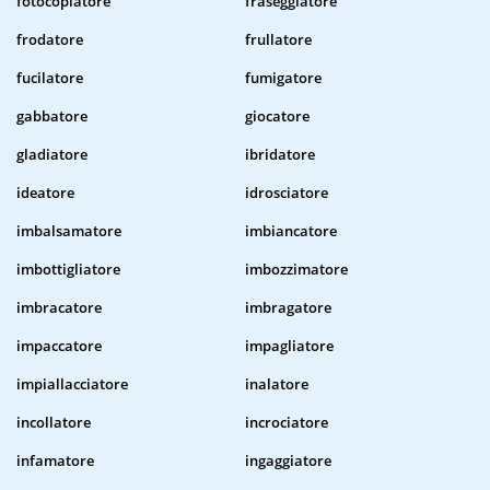
fotocopiatore
fraseggiatore
frodatore
frullatore
fucilatore
fumigatore
gabbatore
giocatore
gladiatore
ibridatore
ideatore
idrosciatore
imbalsamatore
imbiancatore
imbottigliatore
imbozzimatore
imbracatore
imbragatore
impaccatore
impagliatore
impiallacciatore
inalatore
incollatore
incrociatore
infamatore
ingaggiatore