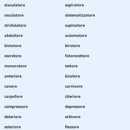
eiaculatore
espiratore
osculatore
sistematizzatore
stridulatore
supinatore
abduttore
automotore
bimotore
birotore
escretore
fotorecettore
monorotore
tettore
anteriore
bicolore
canore
carnivore
carpofore
citeriore
compressore
depressore
deteriore
erbivore
esteriore
flessore