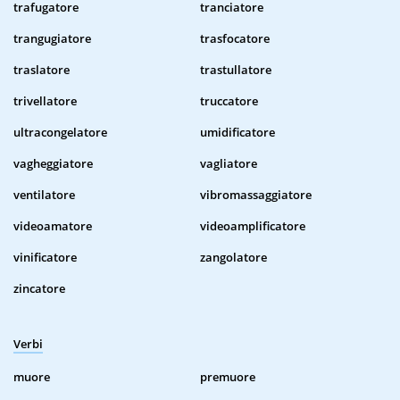
trafugatore
tranciatore
trangugiatore
trasfocatore
traslatore
trastullatore
trivellatore
truccatore
ultracongelatore
umidificatore
vagheggiatore
vagliatore
ventilatore
vibromassaggiatore
videoamatore
videoamplificatore
vinificatore
zangolatore
zincatore
Verbi
muore
premuore