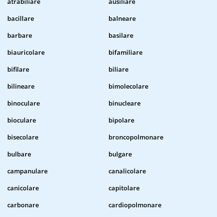
atrabiliare
ausiliare
bacillare
balneare
barbare
basilare
biauricolare
bifamiliare
bifilare
biliare
bilineare
bimolecolare
binoculare
binucleare
bioculare
bipolare
bisecolare
broncopolmonare
bulbare
bulgare
campanulare
canalicolare
canicolare
capitolare
carbonare
cardiopolmonare