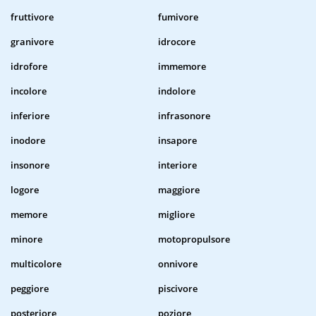
fruttivore
fumivore
granivore
idrocore
idrofore
immemore
incolore
indolore
inferiore
infrasonore
inodore
insapore
insonore
interiore
logore
maggiore
memore
migliore
minore
motopropulsore
multicolore
onnivore
peggiore
piscivore
posteriore
poziore