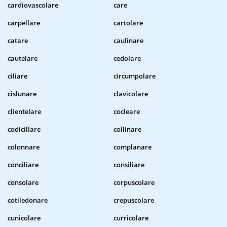
cardiovascolare
care
carpellare
cartolare
catare
caulinare
cautelare
cedolare
ciliare
circumpolare
cislunare
clavicolare
clientelare
cocleare
codicillare
collinare
colonnare
complanare
conciliare
consiliare
consolare
corpuscolare
cotiledonare
crepuscolare
cunicolare
curricolare