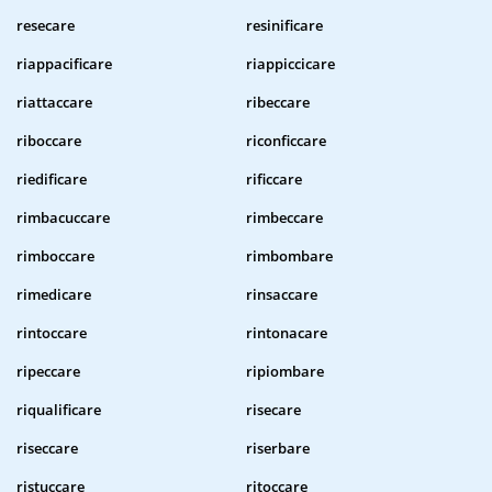
resecare
resinificare
riappacificare
riappiccicare
riattaccare
ribeccare
riboccare
riconficcare
riedificare
rificcare
rimbacuccare
rimbeccare
rimboccare
rimbombare
rimedicare
rinsaccare
rintoccare
rintonacare
ripeccare
ripiombare
riqualificare
risecare
riseccare
riserbare
ristuccare
ritoccare