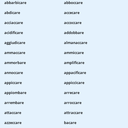
abbarbicare
abboccare
abdicare
accecare
acciaccare
accoccare
acidificare
addobbare
aggiudicare
almanaccare
ammaccare
ammiccare
ammorbare
amplificare
annoccare
appacificare
appiccare
appiccicare
appiombare
arrecare
arrembare
arroccare
attaccare
attraccare
azzeccare
bacare