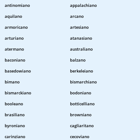
antinomiano
appalachiano
aquilano
arcano
armoricano
artesiano
arturiano
atanasiano
atermano
australiano
baconiano
balzano
basedowiano
berkeleiano
bimano
bismarchiano
bismarckiano
bodoniano
booleano
botticelliano
brasiliano
browniano
byroniano
cagliaritano
carinziano
cecoviano