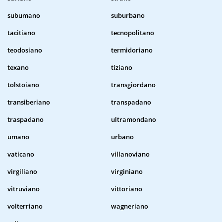
subumano
suburbano
tacitiano
tecnopolitano
teodosiano
termidoriano
texano
tiziano
tolstoiano
transgiordano
transiberiano
transpadano
traspadano
ultramondano
umano
urbano
vaticano
villanoviano
virgiliano
virginiano
vitruviano
vittoriano
volterriano
wagneriano