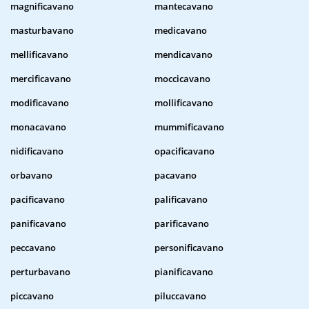
magnificavano
mantecavano
masturbavano
medicavano
mellificavano
mendicavano
mercificavano
moccicavano
modificavano
mollificavano
monacavano
mummificavano
nidificavano
opacificavano
orbavano
pacavano
pacificavano
palificavano
panificavano
parificavano
peccavano
personificavano
perturbavano
pianificavano
piccavano
piluccavano