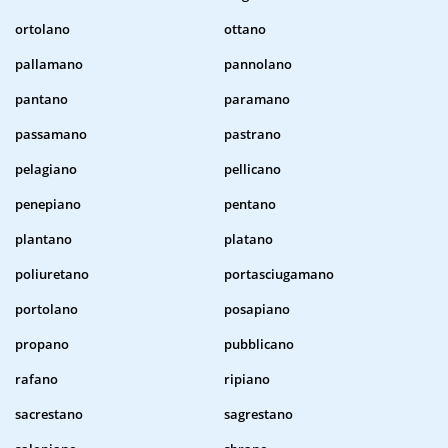
ortolano
ottano
pallamano
pannolano
pantano
paramano
passamano
pastrano
pelagiano
pellicano
penepiano
pentano
plantano
platano
poliuretano
portasciugamano
portolano
posapiano
propano
pubblicano
rafano
ripiano
sacrestano
sagrestano