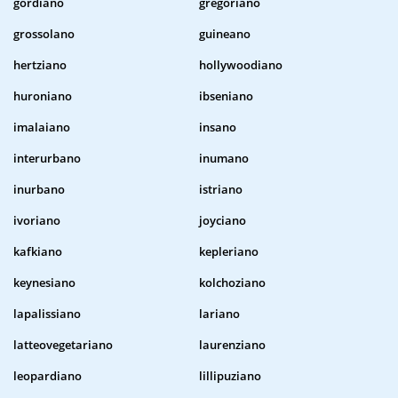
gordiano
gregoriano
grossolano
guineano
hertziano
hollywoodiano
huroniano
ibseniano
imalaiano
insano
interurbano
inumano
inurbano
istriano
ivoriano
joyciano
kafkiano
kepleriano
keynesiano
kolchoziano
lapalissiano
lariano
latteovegetariano
laurenziano
leopardiano
lillipuziano