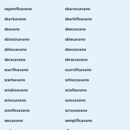
saponificavano
sbaraccavano
sbarbavano
sbarbificavano
sbavano
sbeccavano
sbiascicavano
sbiecavano
sbloccavano
sboccavano
sbracavano
sbreccavano
scarificavano
scarnificavano
scerbavano
schioccavano
sciabicavano
scialbavano
scioccavano
scoccavano
sconficcavano
scroccavano
seccavano
semplificavano