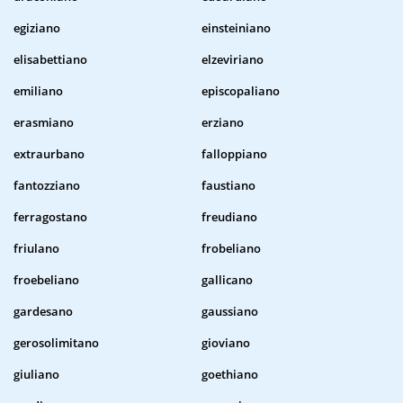
egiziano
einsteiniano
elisabettiano
elzeviriano
emiliano
episcopaliano
erasmiano
erziano
extraurbano
falloppiano
fantozziano
faustiano
ferragostano
freudiano
friulano
frobeliano
froebeliano
gallicano
gardesano
gaussiano
gerosolimitano
gioviano
giuliano
goethiano