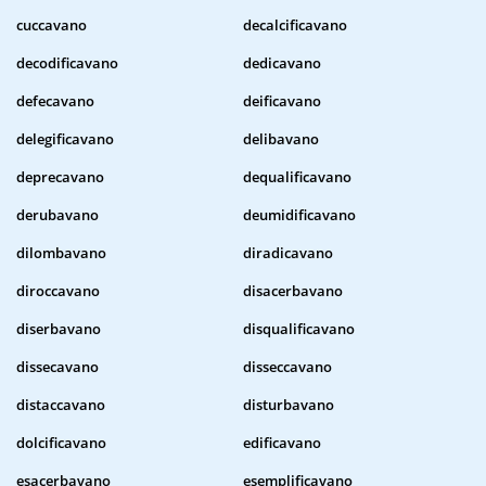
cuccavano
decalcificavano
decodificavano
dedicavano
defecavano
deificavano
delegificavano
delibavano
deprecavano
dequalificavano
derubavano
deumidificavano
dilombavano
diradicavano
diroccavano
disacerbavano
diserbavano
disqualificavano
dissecavano
disseccavano
distaccavano
disturbavano
dolcificavano
edificavano
esacerbavano
esemplificavano