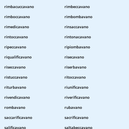
rimbacuccavano
rimbeccavano
rimboccavano
rimbombavano
rimedicavano
rinsaccavano
rintoccavano
rintonacavano
ripeccavano
ripiombavano
riqualificavano
risecavano
riseccavano
riserbavano
ristuccavano
ritoccavano
riturbavano
riunificavano
rivendicavano
riverificavano
rombavano
rubavano
saccarificavano
sacrificavano
salificavano
saltabeccavano