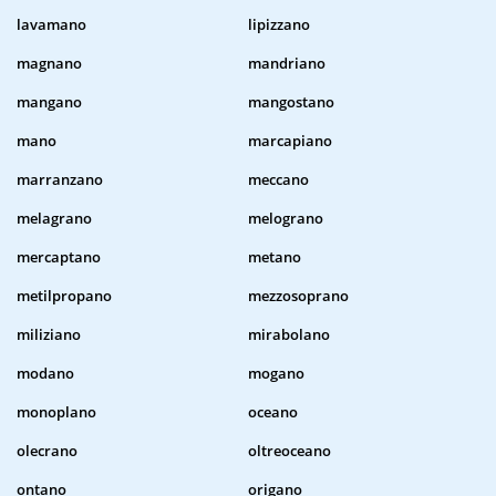
lavamano
lipizzano
magnano
mandriano
mangano
mangostano
mano
marcapiano
marranzano
meccano
melagrano
melograno
mercaptano
metano
metilpropano
mezzosoprano
miliziano
mirabolano
modano
mogano
monoplano
oceano
olecrano
oltreoceano
ontano
origano