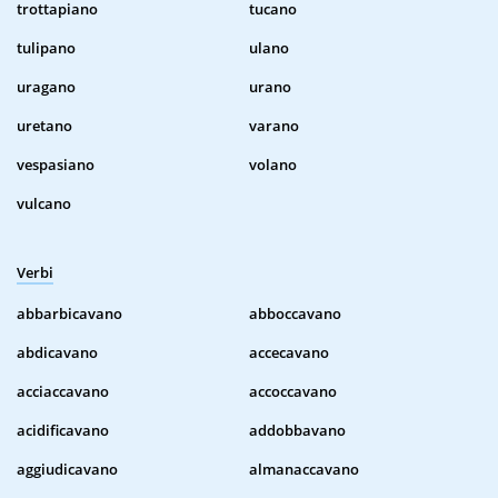
trottapiano
tucano
tulipano
ulano
uragano
urano
uretano
varano
vespasiano
volano
vulcano
Verbi
abbarbicavano
abboccavano
abdicavano
accecavano
acciaccavano
accoccavano
acidificavano
addobbavano
aggiudicavano
almanaccavano