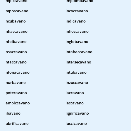
impiccavano
impiombavano
imprecavano
incoccavano
incubavano
indicavano
infiaccavano
infioccavano
infoibavano
inglobavano
insaccavano
intabaccavano
intaccavano
intersecavano
intonacavano
intubavano
inurbavano
inzuccavano
ipotecavano
laccavano
lambiccavano
leccavano
libavano
lignificavano
lubrificavano
luccicavano