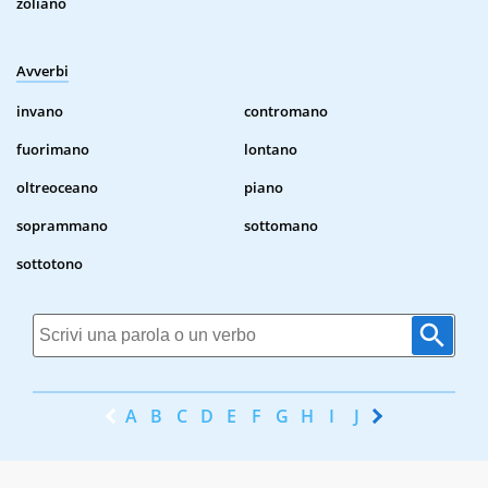
zoliano
Avverbi
invano
contromano
fuorimano
lontano
oltreoceano
piano
soprammano
sottomano
sottotono
A
B
C
D
E
F
G
H
I
J
K
L
M
N