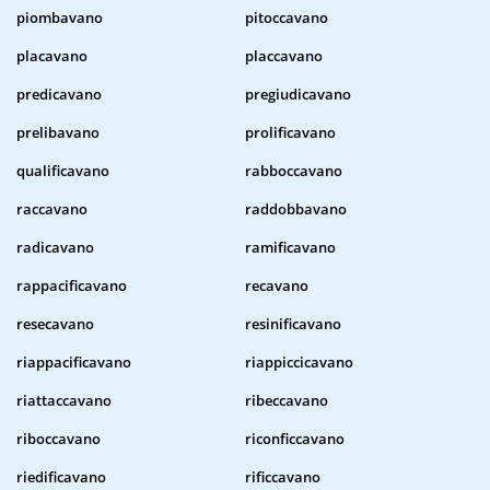
piombavano
pitoccavano
placavano
placcavano
predicavano
pregiudicavano
prelibavano
prolificavano
qualificavano
rabboccavano
raccavano
raddobbavano
radicavano
ramificavano
rappacificavano
recavano
resecavano
resinificavano
riappacificavano
riappiccicavano
riattaccavano
ribeccavano
riboccavano
riconficcavano
riedificavano
rificcavano