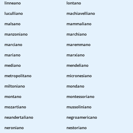
linneano
lontano
luculliano
machiavelliano
malsano
mammaliano
manzoniano
marchiano
marciano
maremmano
mariano
marxiano
mediano
mendeliano
metropolitano
micronesiano
miltoniano
mondano
montano
montessoriano
mozartiano
mussoliniano
neandertaliano
negroamericano
neroniano
nestoriano