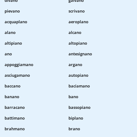
divano
galvano
pievano
scrivano
acquaplano
aeroplano
alano
alcano
altipiano
altopiano
ano
antesignano
appoggiamano
argano
asciugamano
autopiano
baccano
baciamano
banano
bano
barracano
bassopiano
battimano
biplano
brahmano
brano