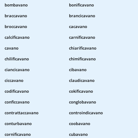
bombavano
bonificavano
braccavano
brancicavano
broccavano
cacavano
calcificavano
carnificavano
cavano
chiarificavano
chilificavano
chimificavano
ciancicavano
cibavano
ciccavano
claudicavano
codificavano
cokificavano
conficcavano
conglobavano
contrattaccavano
controindicavano
conturbavano
coobavano
cornificavano
cubavano