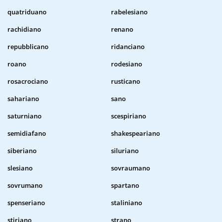
quatriduano
rabelesiano
rachidiano
renano
repubblicano
ridanciano
roano
rodesiano
rosacrociano
rusticano
sahariano
sano
saturniano
scespiriano
semidiafano
shakespeariano
siberiano
siluriano
slesiano
sovraumano
sovrumano
spartano
spenseriano
staliniano
stiriano
strano