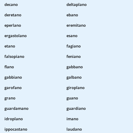
decano
deltaplano
deretano
ebano
eperlano
eremitano
ergastolano
esano
etano
fagiano
falsopiano
feniano
flano
gabbano
gabbiano
galbano
garofano
giroplano
grano
guano
guardamano
guardiano
idroplano
imano
ippocastano
laudano