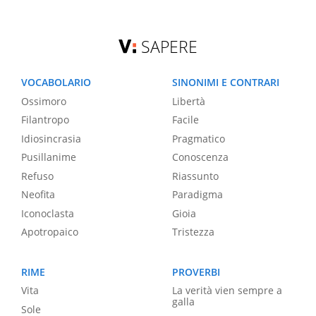
SAPERE
VOCABOLARIO
SINONIMI E CONTRARI
Ossimoro
Libertà
Filantropo
Facile
Idiosincrasia
Pragmatico
Pusillanime
Conoscenza
Refuso
Riassunto
Neofita
Paradigma
Iconoclasta
Gioia
Apotropaico
Tristezza
RIME
PROVERBI
Vita
La verità vien sempre a
galla
Sole