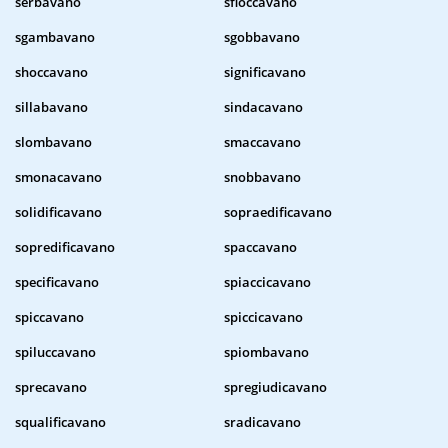
serbavano
sfioccavano
sgambavano
sgobbavano
shoccavano
significavano
sillabavano
sindacavano
slombavano
smaccavano
smonacavano
snobbavano
solidificavano
sopraedificavano
sopredificavano
spaccavano
specificavano
spiaccicavano
spiccavano
spiccicavano
spiluccavano
spiombavano
sprecavano
spregiudicavano
squalificavano
sradicavano