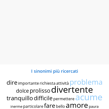
I sinonimi più ricercati
problema
dire
importante
richiesta
attività
divertente
prolisso
dolce
acume
tranquillo
difficile
permettere
amore
fare
particolare
bello
inerme
paura