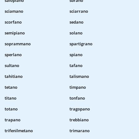
salopiano
sbrano
sciamano
sciarrano
scorfano
sedano
semipiano
solano
soprammano
spartigrano
sperlano
spiano
sultano
tafano
tahitiano
talismano
tetano
timpano
titano
tonfano
totano
tragopano
trapano
trebbiano
trifenilmetano
trimarano