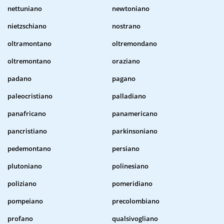
nettuniano
newtoniano
nietzschiano
nostrano
oltramontano
oltremondano
oltremontano
oraziano
padano
pagano
paleocristiano
palladiano
panafricano
panamericano
pancristiano
parkinsoniano
pedemontano
persiano
plutoniano
polinesiano
poliziano
pomeridiano
pompeiano
precolombiano
profano
qualsivogliano