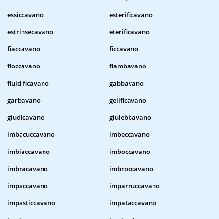
essiccavano
esterificavano
estrinsecavano
eterificavano
fiaccavano
ficcavano
fioccavano
flambavano
fluidificavano
gabbavano
garbavano
gelificavano
giudicavano
giulebbavano
imbacuccavano
imbeccavano
imbiaccavano
imboccavano
imbracavano
imbroccavano
impaccavano
imparruccavano
impasticcavano
impataccavano