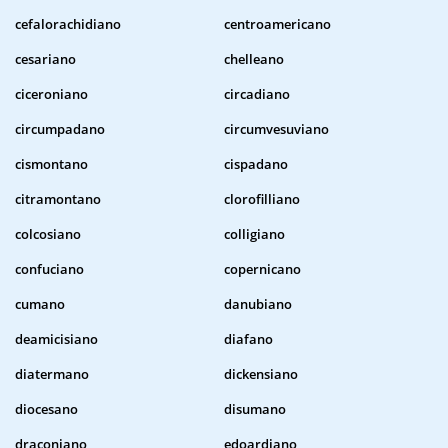
cefalorachidiano
centroamericano
cesariano
chelleano
ciceroniano
circadiano
circumpadano
circumvesuviano
cismontano
cispadano
citramontano
clorofilliano
colcosiano
colligiano
confuciano
copernicano
cumano
danubiano
deamicisiano
diafano
diatermano
dickensiano
diocesano
disumano
draconiano
edoardiano