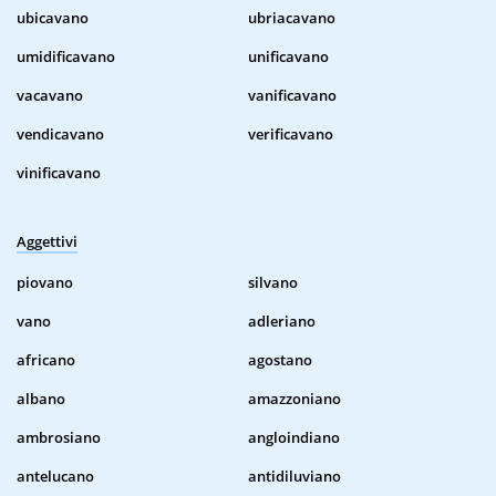
ubicavano
ubriacavano
umidificavano
unificavano
vacavano
vanificavano
vendicavano
verificavano
vinificavano
Aggettivi
piovano
silvano
vano
adleriano
africano
agostano
albano
amazzoniano
ambrosiano
angloindiano
antelucano
antidiluviano