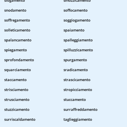
slogamento
smozzicamento
snodamento
soffocamento
soffregamento
soggiogamento
solleticamento
spaiamento
spalancamento
spalleggiamento
spiegamento
spilluzzicamento
sprofondamento
spurgamento
squarciamento
sradicamento
staccamento
strascicamento
strisciamento
stropicciamento
strusciamento
stuccamento
stuzzicamento
surraffreddamento
surriscaldamento
taglieggiamento