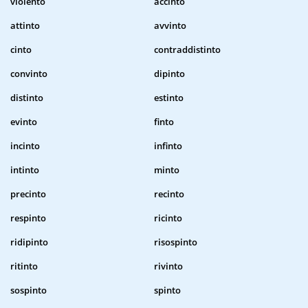
violento
accinto
attinto
avvinto
cinto
contraddistinto
convinto
dipinto
distinto
estinto
evinto
finto
incinto
infinto
intinto
minto
precinto
recinto
respinto
ricinto
ridipinto
risospinto
ritinto
rivinto
sospinto
spinto