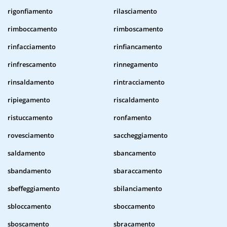
rigonfiamento
rilasciamento
rimboccamento
rimboscamento
rinfacciamento
rinfiancamento
rinfrescamento
rinnegamento
rinsaldamento
rintracciamento
ripiegamento
riscaldamento
ristuccamento
ronfamento
rovesciamento
saccheggiamento
saldamento
sbancamento
sbandamento
sbaraccamento
sbeffeggiamento
sbilanciamento
sbloccamento
sboccamento
sboscamento
sbracamento