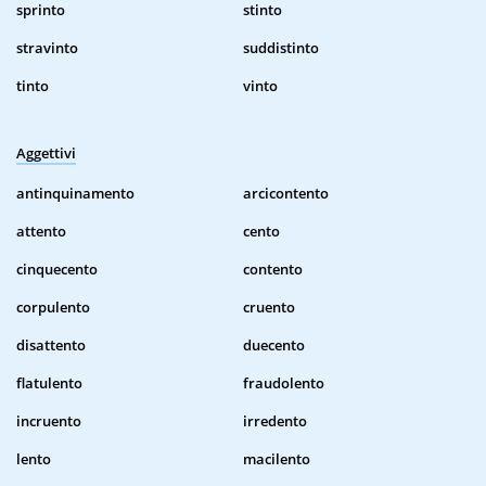
sprinto
stinto
stravinto
suddistinto
tinto
vinto
Aggettivi
antinquinamento
arcicontento
attento
cento
cinquecento
contento
corpulento
cruento
disattento
duecento
flatulento
fraudolento
incruento
irredento
lento
macilento