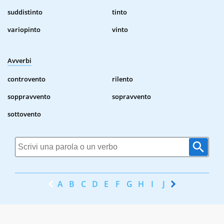
suddistinto
tinto
variopinto
vinto
Avverbi
controvento
rilento
soppravvento
sopravvento
sottovento
A
B
C
D
E
F
G
H
I
J
K
L
M
N