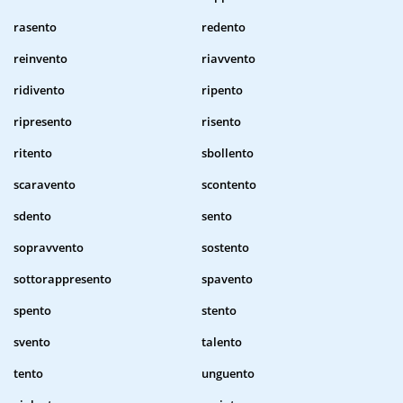
rasento
redento
reinvento
riavvento
ridivento
ripento
ripresento
risento
ritento
sbollento
scaravento
scontento
sdento
sento
sopravvento
sostento
sottorappresento
spavento
spento
stento
svento
talento
tento
unguento