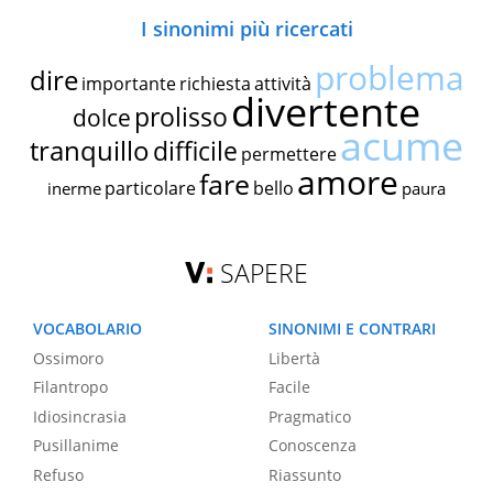
I sinonimi più ricercati
problema
dire
importante
richiesta
attività
divertente
prolisso
dolce
acume
tranquillo
difficile
permettere
amore
fare
particolare
bello
inerme
paura
SAPERE
VOCABOLARIO
SINONIMI E CONTRARI
Ossimoro
Libertà
Filantropo
Facile
Idiosincrasia
Pragmatico
Pusillanime
Conoscenza
Refuso
Riassunto