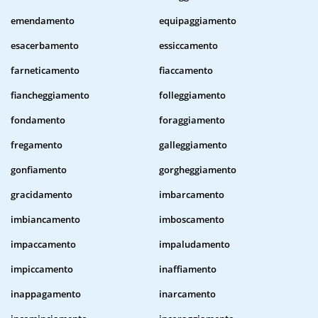
emendamento
equipaggiamento
esacerbamento
essiccamento
farneticamento
fiaccamento
fiancheggiamento
folleggiamento
fondamento
foraggiamento
fregamento
galleggiamento
gonfiamento
gorgheggiamento
gracidamento
imbarcamento
imbiancamento
imboscamento
impaccamento
impaludamento
impiccamento
inaffiamento
inappagamento
inarcamento