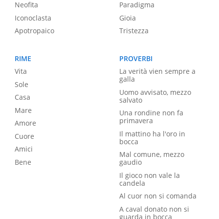
Neofita
Paradigma
Iconoclasta
Gioia
Apotropaico
Tristezza
RIME
PROVERBI
Vita
La verità vien sempre a
galla
Sole
Uomo avvisato, mezzo
Casa
salvato
Mare
Una rondine non fa
primavera
Amore
Il mattino ha l'oro in
Cuore
bocca
Amici
Mal comune, mezzo
Bene
gaudio
Il gioco non vale la
candela
Al cuor non si comanda
A caval donato non si
guarda in bocca