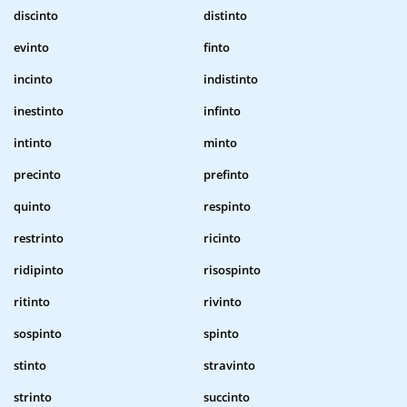
discinto
distinto
evinto
finto
incinto
indistinto
inestinto
infinto
intinto
minto
precinto
prefinto
quinto
respinto
restrinto
ricinto
ridipinto
risospinto
ritinto
rivinto
sospinto
spinto
stinto
stravinto
strinto
succinto