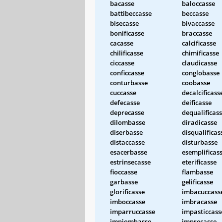
bacasse
baloccasse
battibeccasse
beccasse
bisecasse
bivaccasse
bonificasse
braccasse
cacasse
calcificasse
chilificasse
chimificasse
ciccasse
claudicasse
conficcasse
conglobasse
conturbasse
coobasse
cuccasse
decalcificass
defecasse
deificasse
deprecasse
dequalificas
dilombasse
diradicasse
diserbasse
disqualificas
distaccasse
disturbasse
esacerbasse
esemplificas
estrinsecasse
eterificasse
fioccasse
flambasse
garbasse
gelificasse
glorificasse
imbacuccass
imboccasse
imbracasse
imparruccasse
impasticcass
impiombasse
imprecasse