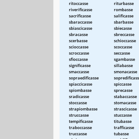
ritoccasse
riturbasse
riverificasse
rombasse
sacrificasse
salificasse
sbaraccasse
sbarbasse
sbiascicasse
sbiecasse
sbracasse
sbreccasse
scerbasse
schioccasse
scioccasse
scoccasse
scroccasse
seccasse
sfioccasse
sgambasse
significasse
sillabasse
smaccasse
smonacasse
sopraedificasse
sopredificas
spiaccicasse
spiccasse
spiombasse
sprecasse
sradicasse
stabaccasse
stoccasse
stomacasse
strapiombasse
strascicasse
struccasse
stuccasse
tempificasse
titubasse
traboccasse
trafficasse
truccasse
tubasse