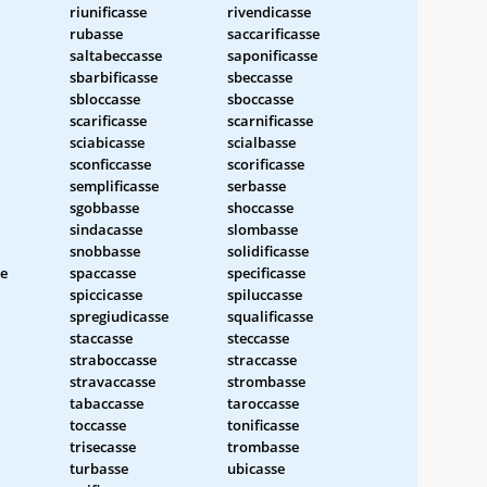
riunificasse
rivendicasse
rubasse
saccarificasse
saltabeccasse
saponificasse
sbarbificasse
sbeccasse
sbloccasse
sboccasse
scarificasse
scarnificasse
sciabicasse
scialbasse
sconficcasse
scorificasse
semplificasse
serbasse
sgobbasse
shoccasse
sindacasse
slombasse
snobbasse
solidificasse
se
spaccasse
specificasse
spiccicasse
spiluccasse
spregiudicasse
squalificasse
staccasse
steccasse
straboccasse
straccasse
stravaccasse
strombasse
tabaccasse
taroccasse
toccasse
tonificasse
trisecasse
trombasse
turbasse
ubicasse