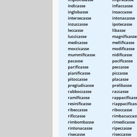
indicasse
infiaccasse
inglobasse
insaccasse
intersecasse
intonacasse
inzuccasse
ipotecasse
leccasse
libasse
luccicasse
magnificasse
medicasse
mellificasse
moccicasse
modificasse
mummificasse
nidificasse
pacasse
pacificasse
parificasse
peccasse
pianificasse
piccasse
pitoccasse
placasse
pregiudicasse
prelibasse
rabboccasse
raccasse
ramificasse
rappacificas
resinificasse
riappacificas
ribeccasse
riboccasse
rificcasse
rimbacuccas
rimbombasse
rimedicasse
rintonacasse
ripeccasse
risecasse
riseccasse