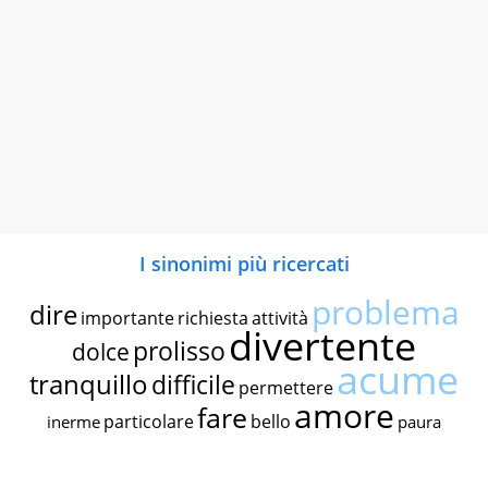
I sinonimi più ricercati
problema
dire
importante
richiesta
attività
divertente
prolisso
dolce
acume
tranquillo
difficile
permettere
amore
fare
particolare
bello
inerme
paura