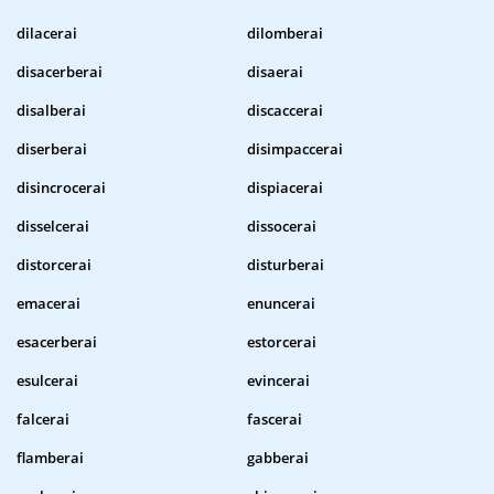
dilacerai
dilomberai
disacerberai
disaerai
disalberai
discaccerai
diserberai
disimpaccerai
disincrocerai
dispiacerai
disselcerai
dissocerai
distorcerai
disturberai
emacerai
enuncerai
esacerberai
estorcerai
esulcerai
evincerai
falcerai
fascerai
flamberai
gabberai