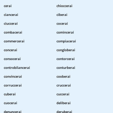
cerai
chioccerai
ciancerai
ciberai
ciuccerai
cocerai
combacerai
comincerai
commercerai
compiacerai
concerai
congloberai
consocerai
contorcerai
controbilancerai
conturberai
convincerai
cooberai
corruccerai
cruccerai
cuberai
cuccerai
cuocerai
deliberai
denuncerai
deruberai