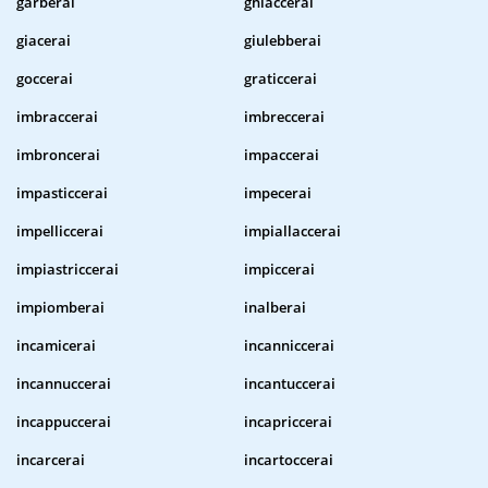
garberai
ghiaccerai
giacerai
giulebberai
goccerai
graticcerai
imbraccerai
imbreccerai
imbroncerai
impaccerai
impasticcerai
impecerai
impelliccerai
impiallaccerai
impiastriccerai
impiccerai
impiomberai
inalberai
incamicerai
incanniccerai
incannuccerai
incantuccerai
incappuccerai
incapriccerai
incarcerai
incartoccerai