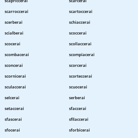
scapriccerai
scarcerai
scarroccerai
scartoccerai
scerberai
schiaccerai
scialberai
scoccerai
scocerai
scollaccerai
scombacerai
scompiacerai
sconcerai
scorcerai
scornicerai
scorteccerai
sculaccerai
scuocerai
selcerai
serberai
setaccerai
sfaccerai
sfascerai
sfilaccerai
sfocerai
sforbicerai