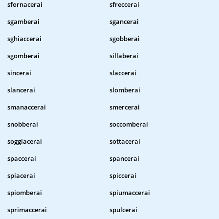
sfornacerai
sfreccerai
sgamberai
sgancerai
sghiaccerai
sgobberai
sgomberai
sillaberai
sincerai
slaccerai
slancerai
slomberai
smanaccerai
smercerai
snobberai
soccomberai
soggiacerai
sottacerai
spaccerai
spancerai
spiacerai
spiccerai
spiomberai
spiumaccerai
sprimaccerai
spulcerai