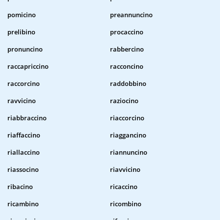
pomicino
preannuncino
prelibino
procaccino
pronuncino
rabbercino
raccapriccino
racconcino
raccorcino
raddobbino
ravvicino
raziocino
riabbraccino
riaccorcino
riaffaccino
riaggancino
riallaccino
riannuncino
riassocino
riavvicino
ribacino
ricaccino
ricambino
ricombino