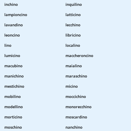
inchino
inquilino
lampioncino
latticino
lavandino
lecchino
leoncino
libricino
lino
localino
lumicino
maccheroncino
macubino
maialino
manichino
maraschino
mestichino
micino
mobilino
moccichino
modellino
monorecchino
morticino
moscardino
moschino
nanchino