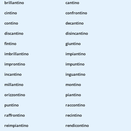
brillantino
cantino
cintino
confrontino
contino
decantino
discantino
disincantino
fintino
giuntino
imbrillantino
impiantino
improntino
impuntino
incantino
inguantino
millantino
montino
orizzontino
piantino
puntino
raccontino
raffrontino
recintino
reimpiantino
rendicontino