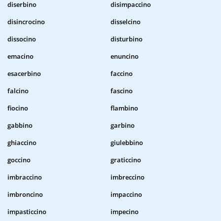
diserbino
disimpaccino
disincrocino
disselcino
dissocino
disturbino
emacino
enuncino
esacerbino
faccino
falcino
fascino
fiocino
flambino
gabbino
garbino
ghiaccino
giulebbino
goccino
graticcino
imbraccino
imbreccino
imbroncino
impaccino
impasticcino
impecino