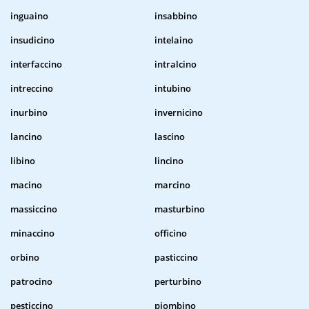
inguaino
insabbino
insudicino
intelaino
interfaccino
intralcino
intreccino
intubino
inurbino
invernicino
lancino
lascino
libino
lincino
macino
marcino
massiccino
masturbino
minaccino
officino
orbino
pasticcino
patrocino
perturbino
pesticcino
piombino