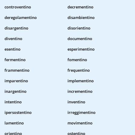
controventino
decrementino
deregolamentino
disambientino
disargentino
disorientino
diventino
documentino
esentino
esperimentino
fermentino
fomentino
frammentino
frequentino
imparentino
implementino
inargentino
incrementino
intentino
inventino
ipersostentino
irreggimentino
lamentino
movimentino
orientino
ostentino