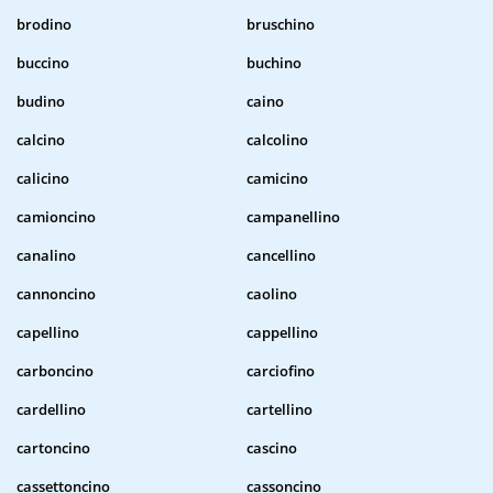
brodino
bruschino
buccino
buchino
budino
caino
calcino
calcolino
calicino
camicino
camioncino
campanellino
canalino
cancellino
cannoncino
caolino
capellino
cappellino
carboncino
carciofino
cardellino
cartellino
cartoncino
cascino
cassettoncino
cassoncino