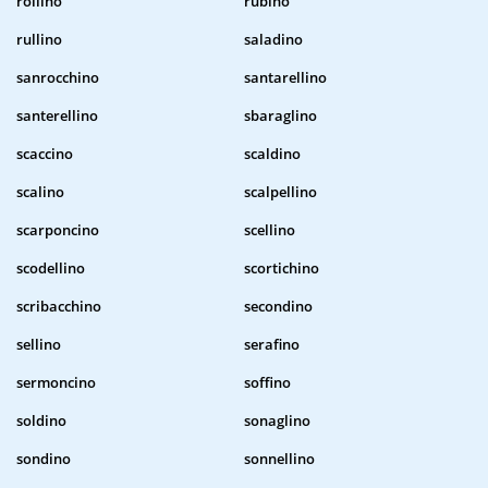
rollino
rubino
rullino
saladino
sanrocchino
santarellino
santerellino
sbaraglino
scaccino
scaldino
scalino
scalpellino
scarponcino
scellino
scodellino
scortichino
scribacchino
secondino
sellino
serafino
sermoncino
soffino
soldino
sonaglino
sondino
sonnellino