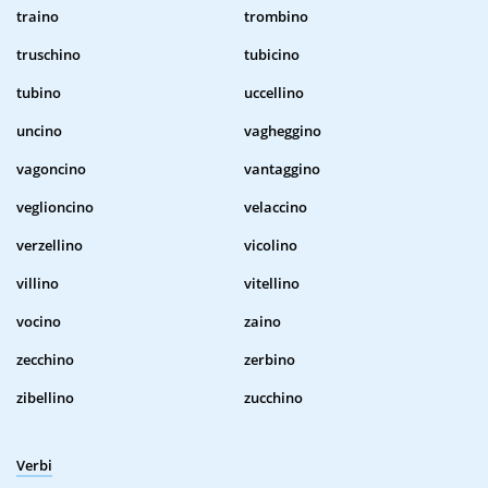
traino
trombino
truschino
tubicino
tubino
uccellino
uncino
vagheggino
vagoncino
vantaggino
veglioncino
velaccino
verzellino
vicolino
villino
vitellino
vocino
zaino
zecchino
zerbino
zibellino
zucchino
Verbi