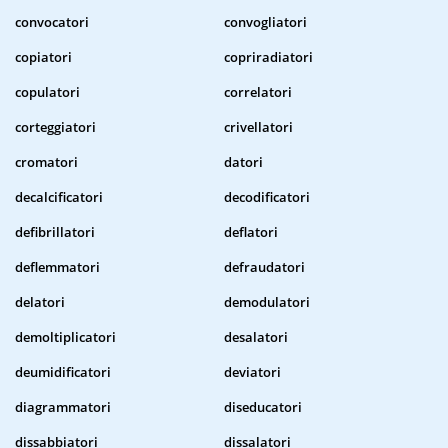
convocatori
convogliatori
copiatori
copriradiatori
copulatori
correlatori
corteggiatori
crivellatori
cromatori
datori
decalcificatori
decodificatori
defibrillatori
deflatori
deflemmatori
defraudatori
delatori
demodulatori
demoltiplicatori
desalatori
deumidificatori
deviatori
diagrammatori
diseducatori
dissabbiatori
dissalatori