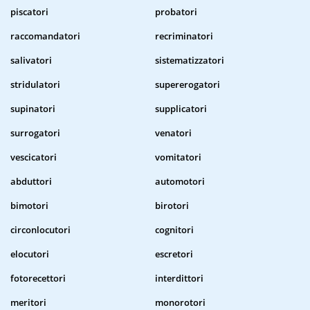
piscatori
probatori
raccomandatori
recriminatori
salivatori
sistematizzatori
stridulatori
supererogatori
supinatori
supplicatori
surrogatori
venatori
vescicatori
vomitatori
abduttori
automotori
bimotori
birotori
circonlocutori
cognitori
elocutori
escretori
fotorecettori
interdittori
meritori
monorotori