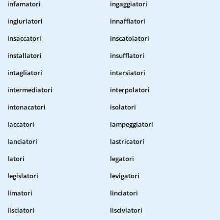
infamatori
ingaggiatori
ingiuriatori
innaffiatori
insaccatori
inscatolatori
installatori
insufflatori
intagliatori
intarsiatori
intermediatori
interpolatori
intonacatori
isolatori
laccatori
lampeggiatori
lanciatori
lastricatori
latori
legatori
legislatori
levigatori
limatori
linciatori
lisciatori
lisciviatori