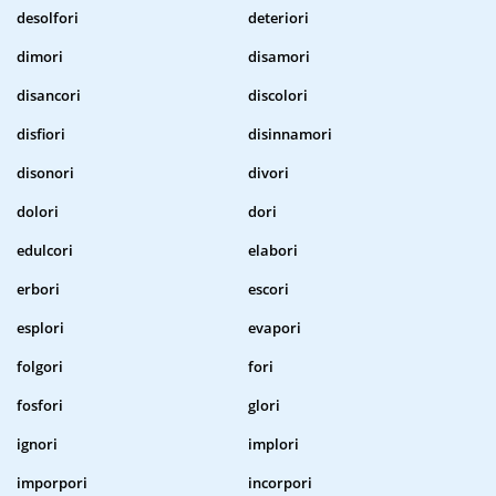
desolfori
deteriori
dimori
disamori
disancori
discolori
disfiori
disinnamori
disonori
divori
dolori
dori
edulcori
elabori
erbori
escori
esplori
evapori
folgori
fori
fosfori
glori
ignori
implori
imporpori
incorpori