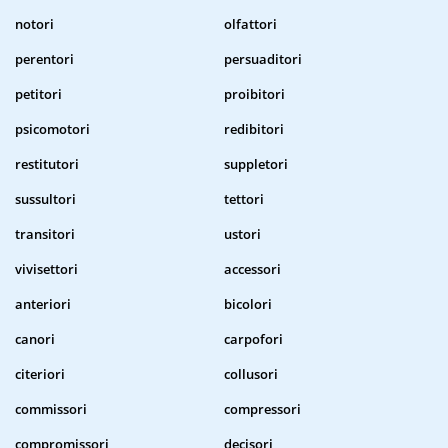
notori
olfattori
perentori
persuaditori
petitori
proibitori
psicomotori
redibitori
restitutori
suppletori
sussultori
tettori
transitori
ustori
vivisettori
accessori
anteriori
bicolori
canori
carpofori
citeriori
collusori
commissori
compressori
compromissori
decisori