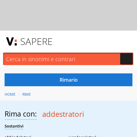
SAPERE
HOME
RIME
Rima con:
addestratori
Sostantivi