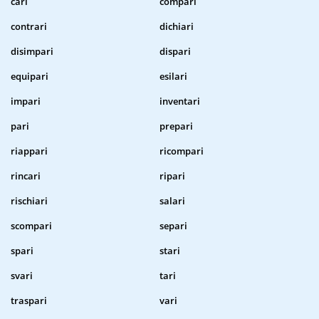
cari
compari
contrari
dichiari
disimpari
dispari
equipari
esilari
impari
inventari
pari
prepari
riappari
ricompari
rincari
ripari
rischiari
salari
scompari
separi
spari
stari
svari
tari
traspari
vari