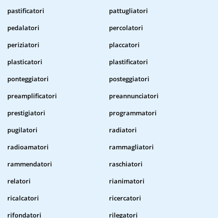
pastificatori
pattugliatori
pedalatori
percolatori
periziatori
placcatori
plasticatori
plastificatori
ponteggiatori
posteggiatori
preamplificatori
preannunciatori
prestigiatori
programmatori
pugilatori
radiatori
radioamatori
rammagliatori
rammendatori
raschiatori
relatori
rianimatori
ricalcatori
ricercatori
rifondatori
rilegatori