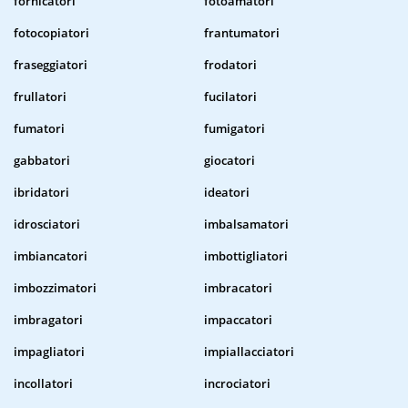
fornicatori
fotoamatori
fotocopiatori
frantumatori
fraseggiatori
frodatori
frullatori
fucilatori
fumatori
fumigatori
gabbatori
giocatori
ibridatori
ideatori
idrosciatori
imbalsamatori
imbiancatori
imbottigliatori
imbozzimatori
imbracatori
imbragatori
impaccatori
impagliatori
impiallacciatori
incollatori
incrociatori