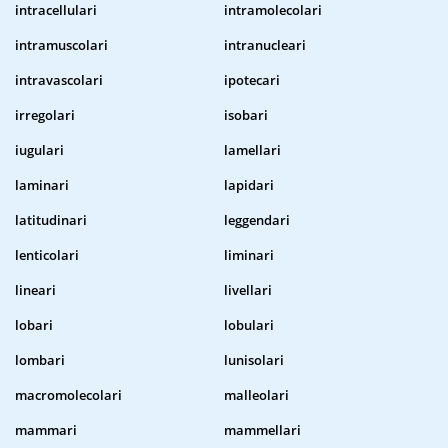
intracellulari
intramolecolari
intramuscolari
intranucleari
intravascolari
ipotecari
irregolari
isobari
iugulari
lamellari
laminari
lapidari
latitudinari
leggendari
lenticolari
liminari
lineari
livellari
lobari
lobulari
lombari
lunisolari
macromolecolari
malleolari
mammari
mammellari