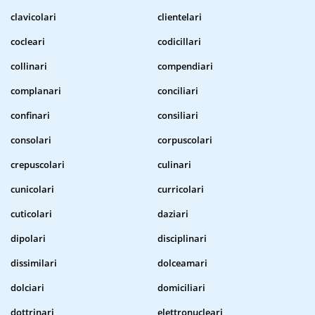
clavicolari
clientelari
cocleari
codicillari
collinari
compendiari
complanari
conciliari
confinari
consiliari
consolari
corpuscolari
crepuscolari
culinari
cunicolari
curricolari
cuticolari
daziari
dipolari
disciplinari
dissimilari
dolceamari
dolciari
domiciliari
dottrinari
elettronucleari