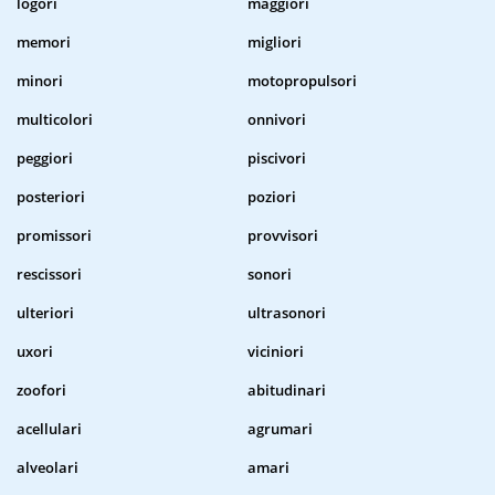
logori
maggiori
memori
migliori
minori
motopropulsori
multicolori
onnivori
peggiori
piscivori
posteriori
poziori
promissori
provvisori
rescissori
sonori
ulteriori
ultrasonori
uxori
viciniori
zoofori
abitudinari
acellulari
agrumari
alveolari
amari