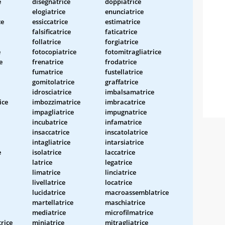
e
disegnatrice
doppiatrice
elogiatrice
enunciatrice
ce
essiccatrice
estimatrice
falsificatrice
faticatrice
follatrice
forgiatrice
e
fotocopiatrice
fotomitragliatrice
e
frenatrice
frodatrice
fumatrice
fustellatrice
gomitolatrice
graffatrice
idrosciatrice
imbalsamatrice
ice
imbozzimatrice
imbracatrice
impagliatrice
impugnatrice
incubatrice
infamatrice
insaccatrice
inscatolatrice
intagliatrice
intarsiatrice
e
isolatrice
laccatrice
latrice
legatrice
limatrice
linciatrice
livellatrice
locatrice
lucidatrice
macroassemblatrice
martellatrice
maschiatrice
mediatrice
microfilmatrice
trice
miniatrice
mitragliatrice