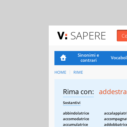
SAPERE
Sinonimi e
Vocabol
contrari
HOME
RIME
Rima con:
addestra
Sostantivi
abbindolatrice
accalappiatr
accomodatrice
accompagnat
accumulatrice
addobbatric