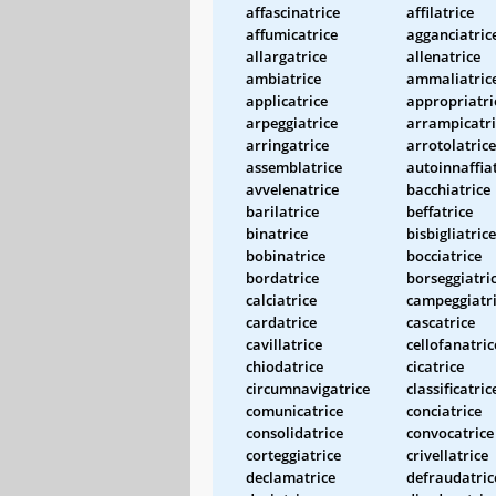
affascinatrice
affilatrice
affumicatrice
agganciatric
allargatrice
allenatrice
ambiatrice
ammaliatric
applicatrice
appropriatri
arpeggiatrice
arrampicatri
arringatrice
arrotolatrice
assemblatrice
autoinnaffia
avvelenatrice
bacchiatrice
barilatrice
beffatrice
binatrice
bisbigliatrice
bobinatrice
bocciatrice
bordatrice
borseggiatri
calciatrice
campeggiatr
cardatrice
cascatrice
cavillatrice
cellofanatric
chiodatrice
cicatrice
circumnavigatrice
classificatric
comunicatrice
conciatrice
consolidatrice
convocatrice
corteggiatrice
crivellatrice
declamatrice
defraudatric