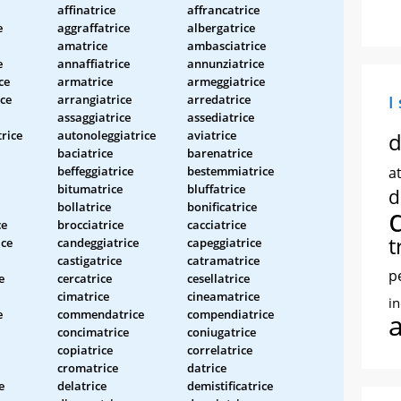
affinatrice
affrancatrice
e
aggraffatrice
albergatrice
amatrice
ambasciatrice
e
annaffiatrice
annunziatrice
ce
armatrice
armeggiatrice
ce
arrangiatrice
arredatrice
I
assaggiatrice
assediatrice
trice
autonoleggiatrice
aviatrice
d
baciatrice
barenatrice
beffeggiatrice
bestemmiatrice
at
bitumatrice
bluffatrice
d
bollatrice
bonificatrice
ce
brocciatrice
cacciatrice
t
ice
candeggiatrice
capeggiatrice
castigatrice
catramatrice
p
e
cercatrice
cesellatrice
cimatrice
cineamatrice
i
e
commendatrice
compendiatrice
concimatrice
coniugatrice
copiatrice
correlatrice
cromatrice
datrice
e
delatrice
demistificatrice