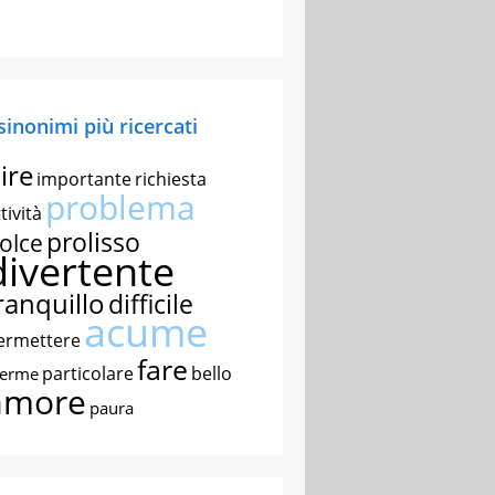
 sinonimi più ricercati
ire
importante
richiesta
problema
tività
prolisso
olce
divertente
ranquillo
difficile
acume
ermettere
fare
particolare
bello
nerme
amore
paura