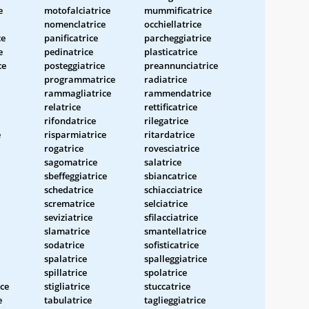
e
motofalciatrice
mummificatrice
nomenclatrice
occhiellatrice
ce
panificatrice
parcheggiatrice
e
pedinatrice
plasticatrice
ce
posteggiatrice
preannunciatrice
programmatrice
radiatrice
rammagliatrice
rammendatrice
relatrice
rettificatrice
rifondatrice
rilegatrice
e
risparmiatrice
ritardatrice
rogatrice
rovesciatrice
sagomatrice
salatrice
sbeffeggiatrice
sbiancatrice
schedatrice
schiacciatrice
scrematrice
selciatrice
seviziatrice
sfilacciatrice
slamatrice
smantellatrice
sodatrice
sofisticatrice
spalatrice
spalleggiatrice
spillatrice
spolatrice
ice
stigliatrice
stuccatrice
e
tabulatrice
taglieggiatrice