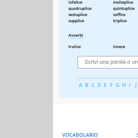
infelice
molteplice
quadruplice
quintuplice
sestuplice
soffice
supplice
triplice
Avverbi
tralice
invece
A
B
C
D
E
F
G
H
I
J
VOCABOLARIO