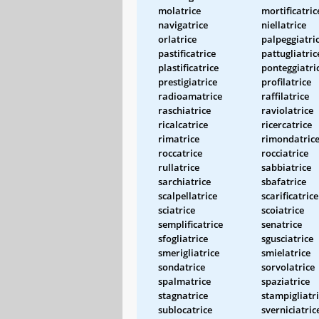
molatrice
mortificatric
navigatrice
niellatrice
orlatrice
palpeggiatri
pastificatrice
pattugliatric
plastificatrice
ponteggiatri
prestigiatrice
profilatrice
radioamatrice
raffilatrice
raschiatrice
raviolatrice
ricalcatrice
ricercatrice
rimatrice
rimondatric
roccatrice
rocciatrice
rullatrice
sabbiatrice
sarchiatrice
sbafatrice
scalpellatrice
scarificatrice
sciatrice
scoiatrice
semplificatrice
senatrice
sfogliatrice
sgusciatrice
smerigliatrice
smielatrice
sondatrice
sorvolatrice
spalmatrice
spaziatrice
stagnatrice
stampigliatr
sublocatrice
sverniciatric