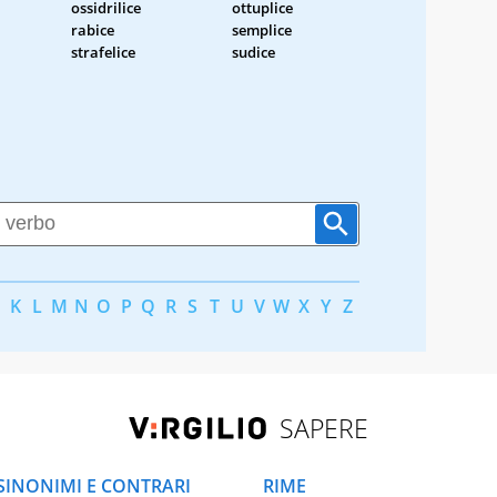
ossidrilice
ottuplice
rabice
semplice
strafelice
sudice
K
L
M
N
O
P
Q
R
S
T
U
V
W
X
Y
Z
SAPERE
SINONIMI E CONTRARI
RIME