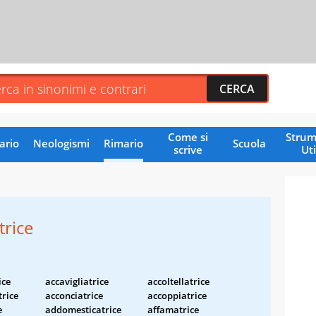
Come si
Strum
ario
Neologismi
Rimario
Scuola
scrive
Uti
trice
ice
accavigliatrice
accoltellatrice
rice
acconciatrice
accoppiatrice
e
addomesticatrice
affamatrice