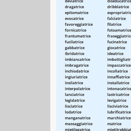
deviatrice
diseducatric
dragatrice
dribblatrice
epitomatrice
espropriatri
evocatrice
falciatrice
favoreggiatrice
filatrice
fornicatrice
fotoamatric
frantumatrice
fraseggiatric
fucilatrice
fucinatrice
gabbatrice
giocatrice
ibridatrice
ideatrice
imbiancatrice
imbottigliatr
imbragatrice
impaccatrice
inchiodatrice
incollatrice
ingiuriatrice
innaffiatrice
insilatrice
installatrice
interpolatrice
intonacatric
lanciatrice
lastricatrice
legislatrice
levigatrice
lisciatrice
lisciviatrice
lodatrice
lubrificatrice
manganatrice
marchiatrice
massaggiatrice
matrice
mietilegatrice
mietitrebbia