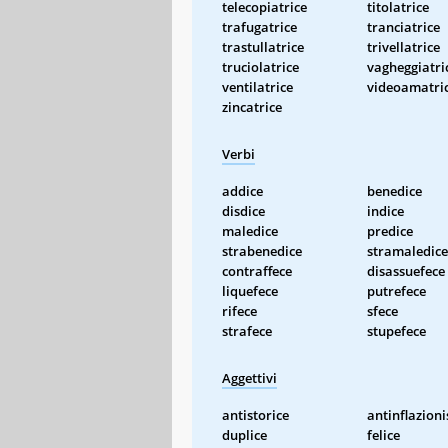
telecopiatrice
titolatrice
trafugatrice
tranciatrice
trastullatrice
trivellatrice
truciolatrice
vagheggiatri
ventilatrice
videoamatri
zincatrice
Verbi
addice
benedice
disdice
indice
maledice
predice
strabenedice
stramaledice
contraffece
disassuefece
liquefece
putrefece
rifece
sfece
strafece
stupefece
Aggettivi
antistorice
antinflazioni
duplice
felice