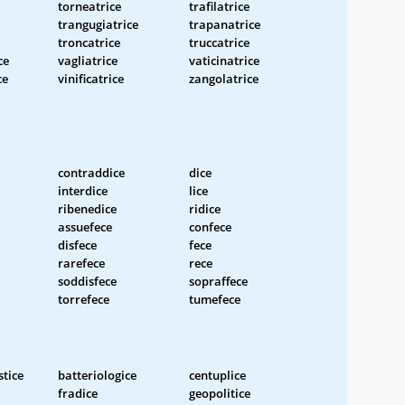
torneatrice
trafilatrice
trangugiatrice
trapanatrice
troncatrice
truccatrice
ce
vagliatrice
vaticinatrice
ce
vinificatrice
zangolatrice
contraddice
dice
interdice
lice
ribenedice
ridice
assuefece
confece
disfece
fece
rarefece
rece
soddisfece
sopraffece
torrefece
tumefece
stice
batteriologice
centuplice
fradice
geopolitice