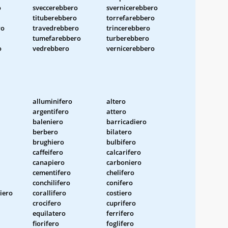
o
sveccerebbero
svernicerebbero
tituberebbero
torrefarebbero
ro
travedrebbero
trincerebbero
tumefarebbero
turberebbero
o
vedrebbero
vernicerebbero
alluminifero
altero
argentifero
attero
baleniero
barricadiero
berbero
bilatero
brughiero
bulbifero
caffeifero
calcarifero
canapiero
carboniero
cementifero
chelifero
conchilifero
conifero
iero
corallifero
costiero
crocifero
cuprifero
equilatero
ferrifero
fiorifero
foglifero