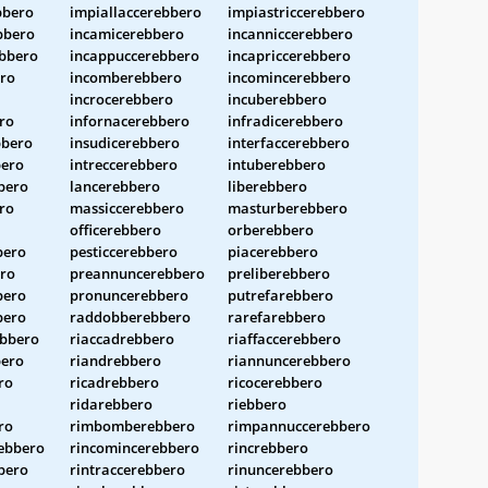
bbero
impiallaccerebbero
impiastriccerebbero
bbero
incamicerebbero
incanniccerebbero
ebbero
incappuccerebbero
incapriccerebbero
ero
incomberebbero
incomincerebbero
incrocerebbero
incuberebbero
ro
infornacerebbero
infradicerebbero
bbero
insudicerebbero
interfaccerebbero
bero
intreccerebbero
intuberebbero
bero
lancerebbero
liberebbero
ro
massiccerebbero
masturberebbero
officerebbero
orberebbero
bero
pesticcerebbero
piacerebbero
ro
preannuncerebbero
preliberebbero
bero
pronuncerebbero
putrefarebbero
bero
raddobberebbero
rarefarebbero
ebbero
riaccadrebbero
riaffaccerebbero
bero
riandrebbero
riannuncerebbero
ro
ricadrebbero
ricocerebbero
ridarebbero
riebbero
ro
rimbomberebbero
rimpannuccerebbero
rebbero
rincomincerebbero
rincrebbero
bero
rintraccerebbero
rinuncerebbero