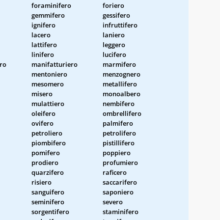
foraminifero
foriero
gemmifero
gessifero
ignifero
infruttifero
lacero
laniero
lattifero
leggero
linifero
lucifero
ro
manifatturiero
marmifero
mentoniero
menzognero
mesomero
metallifero
misero
monoalbero
mulattiero
nembifero
oleifero
ombrellifero
ovifero
palmifero
petroliero
petrolifero
piombifero
pistillifero
pomifero
poppiero
prodiero
profumiero
quarzifero
raficero
risiero
saccarifero
sanguifero
saponiero
seminifero
severo
sorgentifero
staminifero