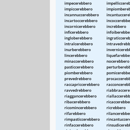
impecerebbero
impelliccere
impiccerebbero
impiombere
incannuccerebbero
incantuccer
incartoccerebbero
incoccerebb
incornicerebbero
increbbero
inficerebbero
infoiberebbe
ingloberebbero
ingraticcere
intralcerebbero
intravedreb
inurberebbero
invernicereb
lincerebbero
liquefarebbe
minaccerebbero
nocerebbero
pasticcerebbero
perturbereb
piomberebbero
pomicerebbe
prevedrebbero
procaccereb
raccapriccerebbero
racconcereb
ravvedrebbero
riabbraccer
riaggancerebbero
riallaccereb
ribacerebbero
ricaccerebbe
ricomincerebbero
ricrebbero
rifarebbero
rilancerebbe
rimpasticcerebbero
rincantucce
rinfaccerebbero
rinsudicereb