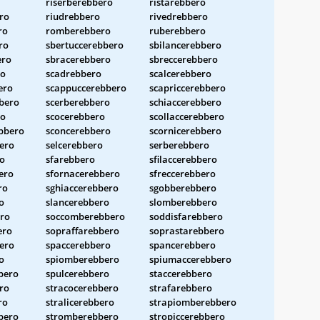
riserberebbero
ristarebbero
ro
riudrebbero
rivedrebbero
ro
romberebbero
ruberebbero
ro
sbertuccerebbero
sbilancerebbero
ero
sbracerebbero
sbreccerebbero
ro
scadrebbero
scalcerebbero
ero
scappuccerebbero
scapriccerebbero
bero
scerberebbero
schiaccerebbero
ro
scocerebbero
scollaccerebbero
bbero
sconcerebbero
scornicerebbero
ero
selcerebbero
serberebbero
ro
sfarebbero
sfilaccerebbero
ero
sfornacerebbero
sfreccerebbero
ro
sghiaccerebbero
sgobberebbero
o
slancerebbero
slomberebbero
ro
soccomberebbero
soddisfarebbero
ero
sopraffarebbero
soprastarebbero
ero
spaccerebbero
spancerebbero
o
spiomberebbero
spiumaccerebbero
bero
spulcerebbero
staccerebbero
ro
stracocerebbero
strafarebbero
ro
stralicerebbero
strapiomberebbero
bero
stromberebbero
stropiccerebbero