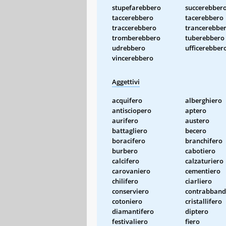
stupefarebbero
succerebber
taccerebbero
tacerebbero
traccerebbero
trancerebbe
tromberebbero
tuberebbero
udrebbero
ufficerebber
vincerebbero
Aggettivi
acquifero
alberghiero
antisciopero
aptero
aurifero
austero
battagliero
becero
boracifero
branchifero
burbero
cabotiero
calcifero
calzaturiero
carovaniero
cementiero
chilifero
ciarliero
conserviero
contrabband
cotoniero
cristallifero
diamantifero
diptero
festivaliero
fiero