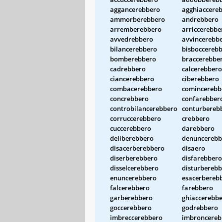
aggancerebbero
agghiaccere
ammorberebbero
andrebbero
arremberebbero
arriccerebbe
avvedrebbero
avvincerebb
bilancerebbero
bisboccereb
bomberebbero
braccerebbe
cadrebbero
calcerebbero
ciancerebbero
ciberebbero
combacerebbero
comincerebb
concrebbero
confarebber
controbilancerebbero
conturbereb
corruccerebbero
crebbero
cuccerebbero
darebbero
deliberebbero
denuncerebb
disacerberebbero
disaero
diserberebbero
disfarebbero
disselcerebbero
disturbereb
enuncerebbero
esacerbereb
falcerebbero
farebbero
garberebbero
ghiaccerebb
goccerebbero
godrebbero
imbreccerebbero
imbroncereb