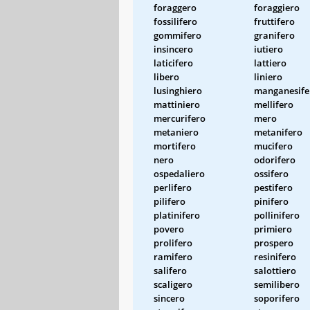
foraggero
foraggiero
fossilifero
fruttifero
gommifero
granifero
insincero
iutiero
laticifero
lattiero
libero
liniero
lusinghiero
manganesife
mattiniero
mellifero
mercurifero
mero
metaniero
metanifero
mortifero
mucifero
nero
odorifero
ospedaliero
ossifero
perlifero
pestifero
pilifero
pinifero
platinifero
pollinifero
povero
primiero
prolifero
prospero
ramifero
resinifero
salifero
salottiero
scaligero
semilibero
sincero
soporifero