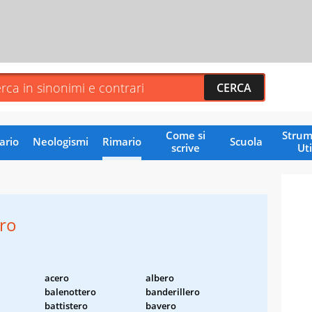
Come si
Strum
ario
Neologismi
Rimario
Scuola
scrive
Uti
ro
acero
albero
balenottero
banderillero
battistero
bavero