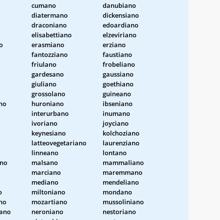
cumano
danubiano
diatermano
dickensiano
draconiano
edoardiano
elisabettiano
elzeviriano
o
erasmiano
erziano
fantozziano
faustiano
friulano
frobeliano
gardesano
gaussiano
giuliano
goethiano
grossolano
guineano
no
huroniano
ibseniano
interurbano
inumano
ivoriano
joyciano
keynesiano
kolchoziano
latteovegetariano
laurenziano
linneano
lontano
ano
malsano
mammaliano
marciano
maremmano
mediano
mendeliano
o
miltoniano
mondano
no
mozartiano
mussoliniano
ano
neroniano
nestoriano