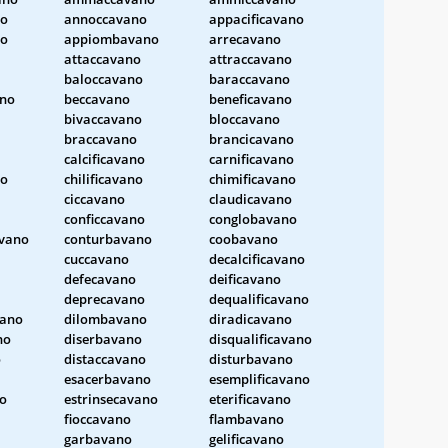
no
annoccavano
appacificavano
no
appiombavano
arrecavano
attaccavano
attraccavano
baloccavano
baraccavano
ano
beccavano
beneficavano
bivaccavano
bloccavano
braccavano
brancicavano
calcificavano
carnificavano
no
chilificavano
chimificavano
ciccavano
claudicavano
conficcavano
conglobavano
avano
conturbavano
coobavano
cuccavano
decalcificavano
defecavano
deificavano
deprecavano
dequalificavano
vano
dilombavano
diradicavano
no
diserbavano
disqualificavano
o
distaccavano
disturbavano
esacerbavano
esemplificavano
no
estrinsecavano
eterificavano
fioccavano
flambavano
garbavano
gelificavano