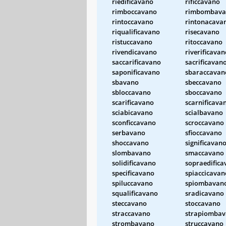
riedificavano
rificcavano
rimboccavano
rimbombava
rintoccavano
rintonacava
riqualificavano
risecavano
ristuccavano
ritoccavano
rivendicavano
riverificavan
saccarificavano
sacrificavan
saponificavano
sbaraccavan
sbavano
sbeccavano
sbloccavano
sboccavano
scarificavano
scarnificava
sciabicavano
scialbavano
sconficcavano
scroccavano
serbavano
sfioccavano
shoccavano
significavan
slombavano
smaccavano
solidificavano
sopraedifica
specificavano
spiaccicavan
spiluccavano
spiombavan
squalificavano
sradicavano
steccavano
stoccavano
straccavano
strapiomba
strombavano
struccavano