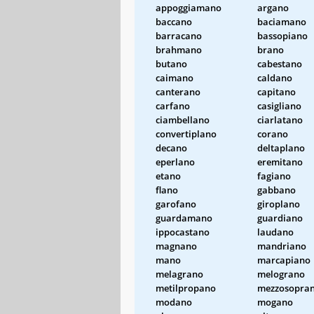
appoggiamano
argano
baccano
baciamano
barracano
bassopiano
brahmano
brano
butano
cabestano
caimano
caldano
canterano
capitano
carfano
casigliano
ciambellano
ciarlatano
convertiplano
corano
decano
deltaplano
eperlano
eremitano
etano
fagiano
flano
gabbano
garofano
giroplano
guardamano
guardiano
ippocastano
laudano
magnano
mandriano
mano
marcapiano
melagrano
melograno
metilpropano
mezzosopra
modano
mogano