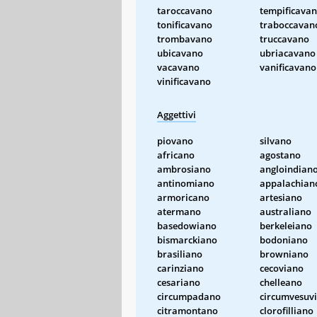
taroccavano
tempificava
tonificavano
traboccavan
trombavano
truccavano
ubicavano
ubriacavano
vacavano
vanificavano
vinificavano
Aggettivi
piovano
silvano
africano
agostano
ambrosiano
angloindian
antinomiano
appalachian
armoricano
artesiano
atermano
australiano
basedowiano
berkeleiano
bismarckiano
bodoniano
brasiliano
browniano
carinziano
cecoviano
cesariano
chelleano
circumpadano
circumvesuv
citramontano
clorofilliano