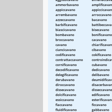
ammorbavano
amplificava
appiccavano
appiccicava
arrembavano
arroccavano
azzeccavano
bacavano
barbificavano
battibeccav
biascicavano
bisecavano
bombavano
bonificavano
broccavano
cacavano
cavano
chiarificava
ciancicavano
cibavano
codificavano
cokificavano
contrattaccavano
controindic
cornificavano
cubavano
decodificavano
dedicavano
delegificavano
delibavano
derubavano
deumidifica
diroccavano
disacerbava
dissecavano
disseccavan
dolcificavano
edificavano
essiccavano
esterificava
fiaccavano
ficcavano
fluidificavano
gabbavano