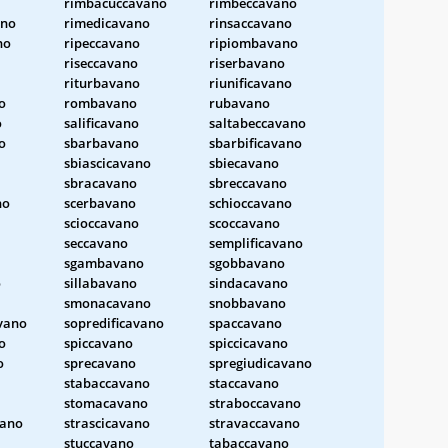
rimbacuccavano
rimbeccavano
no
rimedicavano
rinsaccavano
no
ripeccavano
ripiombavano
riseccavano
riserbavano
riturbavano
riunificavano
o
rombavano
rubavano
o
salificavano
saltabeccavano
o
sbarbavano
sbarbificavano
sbiascicavano
sbiecavano
sbracavano
sbreccavano
no
scerbavano
schioccavano
scioccavano
scoccavano
seccavano
semplificavano
sgambavano
sgobbavano
o
sillabavano
sindacavano
smonacavano
snobbavano
vano
sopredificavano
spaccavano
o
spiccavano
spiccicavano
o
sprecavano
spregiudicavano
stabaccavano
staccavano
stomacavano
straboccavano
vano
strascicavano
stravaccavano
stuccavano
tabaccavano