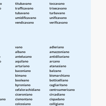
no
titubavano
toccavano
o
trafficavano
trisecavano
tubavano
turbavano
umidificavano
unificavano
vendicavano
verificavano
vano
adleriano
albano
amazzoniano
o
antelucano
antidiluviano
o
aquilano
arcano
arturiano
atanasiano
baconiano
balzano
bimano
bismarchiano
booleano
botticelliano
byroniano
cagliaritano
cefalorachidiano
centroamericano
ciceroniano
circadiano
iano
cismontano
cispadano
colcosiano
colligiano