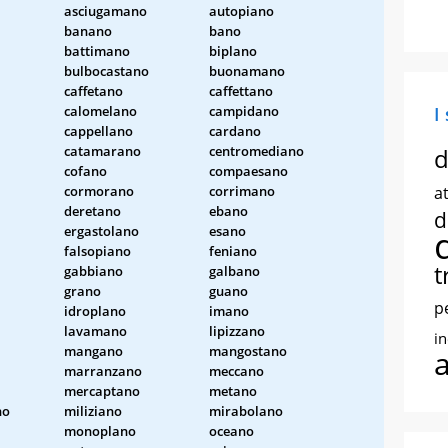
asciugamano
autopiano
banano
bano
battimano
biplano
bulbocastano
buonamano
caffetano
caffettano
calomelano
campidano
I
cappellano
cardano
catamarano
centromediano
d
cofano
compaesano
cormorano
corrimano
at
deretano
ebano
d
ergastolano
esano
falsopiano
feniano
t
gabbiano
galbano
grano
guano
p
idroplano
imano
lavamano
lipizzano
i
mangano
mangostano
marranzano
meccano
mercaptano
metano
no
miliziano
mirabolano
monoplano
oceano