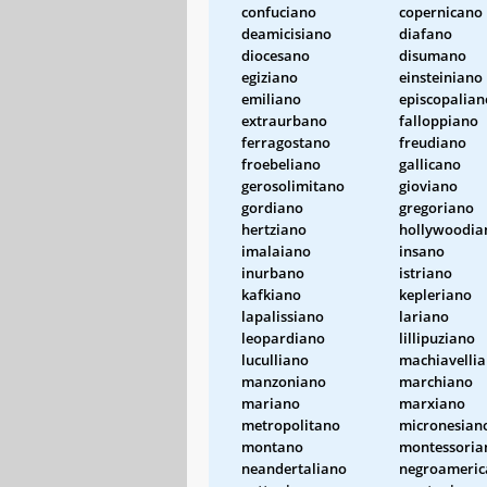
confuciano
copernicano
deamicisiano
diafano
diocesano
disumano
egiziano
einsteiniano
emiliano
episcopalian
extraurbano
falloppiano
ferragostano
freudiano
froebeliano
gallicano
gerosolimitano
gioviano
gordiano
gregoriano
hertziano
hollywoodia
imalaiano
insano
inurbano
istriano
kafkiano
kepleriano
lapalissiano
lariano
leopardiano
lillipuziano
luculliano
machiavelli
manzoniano
marchiano
mariano
marxiano
metropolitano
micronesian
montano
montessoria
neandertaliano
negroameric