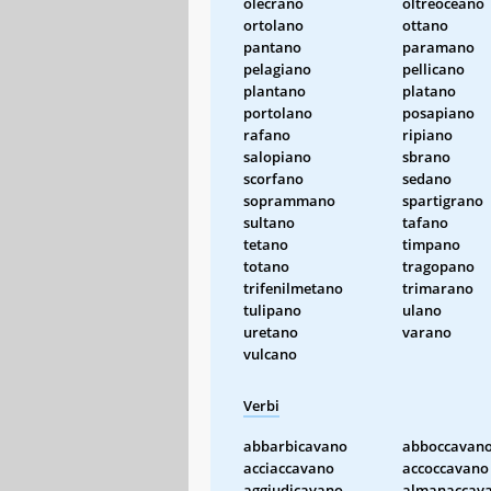
olecrano
oltreoceano
ortolano
ottano
pantano
paramano
pelagiano
pellicano
plantano
platano
portolano
posapiano
rafano
ripiano
salopiano
sbrano
scorfano
sedano
soprammano
spartigrano
sultano
tafano
tetano
timpano
totano
tragopano
trifenilmetano
trimarano
tulipano
ulano
uretano
varano
vulcano
Verbi
abbarbicavano
abboccavan
acciaccavano
accoccavano
aggiudicavano
almanaccav