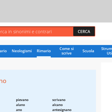
Come si
Strum
ario
Neologismi
Rimario
Scuola
scrive
Uti
ano
pievano
scrivano
alano
alcano
ano
antesignano