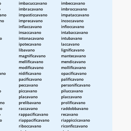
o
imbacuccavano
imbeccavano
o
imbracavano
imbroccavano
ano
impasticcavano
impataccavano
no
imprecavano
incoccavano
infiaccavano
infioccavano
insaccavano
intabaccavano
no
intonacavano
intubavano
ipotecavano
laccavano
libavano
lignificavano
magnificavano
mantecavano
mellificavano
mendicavano
modificavano
mollificavano
ano
nidificavano
opacificavano
pacificavano
palificavano
peccavano
personificavano
o
piccavano
piluccavano
placavano
placcavano
ano
prelibavano
prolificavano
no
raccavano
raddobbavano
o
rappacificavano
recavano
no
riappacificavano
riappiccicavano
riboccavano
riconficcavano