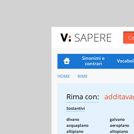
SAPERE
Sinonimi e
Vocabol
contrari
HOME
RIME
Rima con:
additav
Sostantivi
divano
galvano
acquaplano
aeroplano
altipiano
altopiano