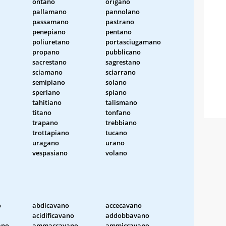
ontano
origano
pallamano
pannolano
passamano
pastrano
penepiano
pentano
poliuretano
portasciugamano
propano
pubblicano
sacrestano
sagrestano
sciamano
sciarrano
semipiano
solano
sperlano
spiano
tahitiano
talismano
titano
tonfano
trapano
trebbiano
trottapiano
tucano
uragano
urano
vespasiano
volano
o
abdicavano
accecavano
acidificavano
addobbavano
ano
ammaccavano
ammiccavano