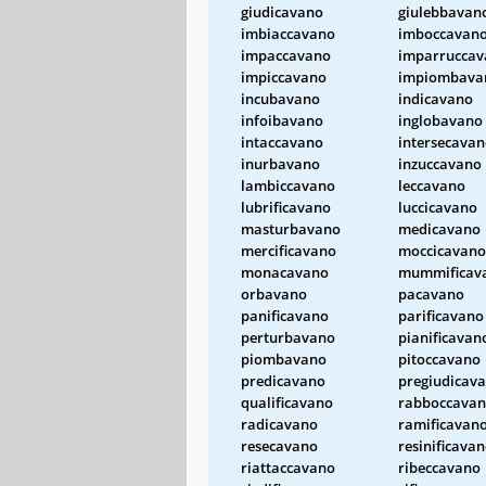
giudicavano
giulebbavan
imbiaccavano
imboccavan
impaccavano
imparruccav
impiccavano
impiombava
incubavano
indicavano
infoibavano
inglobavano
intaccavano
intersecava
inurbavano
inzuccavano
lambiccavano
leccavano
lubrificavano
luccicavano
masturbavano
medicavano
mercificavano
moccicavano
monacavano
mummificav
orbavano
pacavano
panificavano
parificavano
perturbavano
pianificavan
piombavano
pitoccavano
predicavano
pregiudicav
qualificavano
rabboccava
radicavano
ramificavan
resecavano
resinificava
riattaccavano
ribeccavano