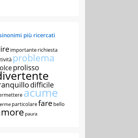
 sinonimi più ricercati
ire
importante
richiesta
problema
tività
prolisso
olce
divertente
ranquillo
difficile
acume
ermettere
fare
particolare
bello
nerme
amore
paura