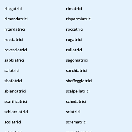
rilegatrici
rimatrici
rimondatrici
risparmiatrici
ritardatrici
roccatrici
rocciatrici
rogatrici
rovesciatrici
rullatrici
sabbiatrici
sagomatrici
salatrici
sarchiatrici
sbafatrici
sbeffeggiatrici
sbiancatrici
scalpellatrici
scarificatrici
schedatrici
schiacciatrici
sciatrici
scoiatrici
scrematrici