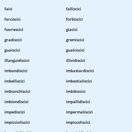
faici
falliscici
farciscici
forbiscici
fuoriescici
giacici
gradiscici
gremiscici
guaiscici
gualciscici
illanguidiscici
illividiscici
imbandiscici
imbastardiscici
imbelliscici
imbestialiscici
imbianchiscici
imbibiscici
imbiondiscici
impallidiscici
impediscici
impermaliscici
impiccioliscici
impiccoliscici