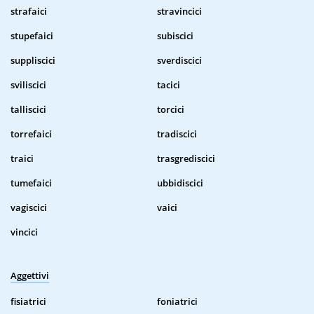
strafaici
stravincici
stupefaici
subiscici
suppliscici
sverdiscici
sviliscici
tacici
talliscici
torcici
torrefaici
tradiscici
traici
trasgrediscici
tumefaici
ubbidiscici
vagiscici
vaici
vincici
Aggettivi
fisiatrici
foniatrici