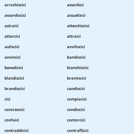
arrochiscici
assorbici
assordiscici
assuefaici
astraici
attecchiscici
attorcici
attraici
auliscici
avviliscici
avvincici
bandiscici
benedicici
bianchiscici
blandiscici
bramiscici
brandiscici
candiscici
cici
compiacici
concrescici
condiscici
confaici
contorcici
contraddicici
contraffaici