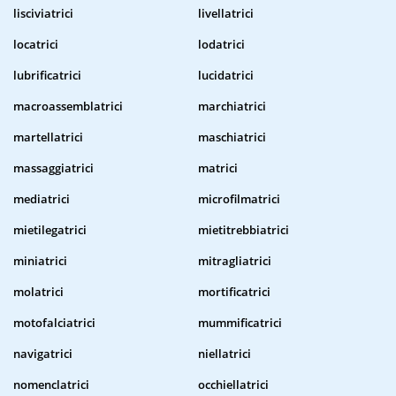
lisciviatrici
livellatrici
locatrici
lodatrici
lubrificatrici
lucidatrici
macroassemblatrici
marchiatrici
martellatrici
maschiatrici
massaggiatrici
matrici
mediatrici
microfilmatrici
mietilegatrici
mietitrebbiatrici
miniatrici
mitragliatrici
molatrici
mortificatrici
motofalciatrici
mummificatrici
navigatrici
niellatrici
nomenclatrici
occhiellatrici