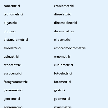
concentrici
craniometrici
cronometrici
dieselettrici
digastrici
dinamoelettrici
diottrici
dissimmetrici
distanziometrici
eliocentrici
elioelettrici
emocromocitometrici
epigastrici
ergometrici
etnocentrici
eudiometrici
eurocentrici
fotoelettrici
fotogrammetrici
fotometrici
gassometrici
gastrici
geocentrici
geometrici
goniometrici
gravimetrici