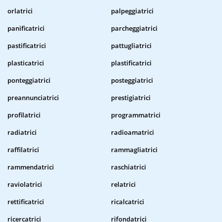
orlatrici
palpeggiatrici
panificatrici
parcheggiatrici
pastificatrici
pattugliatrici
plasticatrici
plastificatrici
ponteggiatrici
posteggiatrici
preannunciatrici
prestigiatrici
profilatrici
programmatrici
radiatrici
radioamatrici
raffilatrici
rammagliatrici
rammendatrici
raschiatrici
raviolatrici
relatrici
rettificatrici
ricalcatrici
ricercatrici
rifondatrici