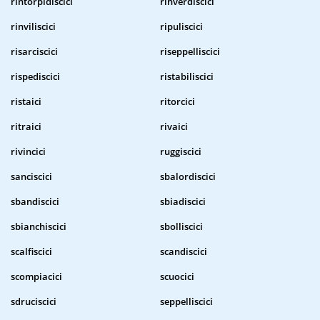
rintorpidiscici
rinverdiscici
rinviliscici
ripuliscici
risarciscici
riseppelliscici
rispediscici
ristabiliscici
ristaici
ritorcici
ritraici
rivaici
rivincici
ruggiscici
sanciscici
sbalordiscici
sbandiscici
sbiadiscici
sbianchiscici
sbolliscici
scalfiscici
scandiscici
scompiacici
scuocici
sdruciscici
seppelliscici