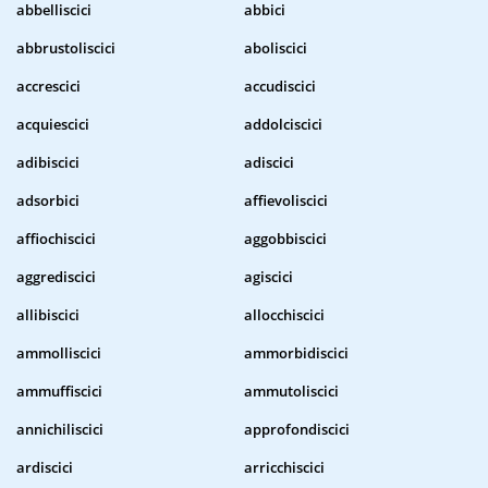
abbelliscici
abbici
abbrustoliscici
aboliscici
accrescici
accudiscici
acquiescici
addolciscici
adibiscici
adiscici
adsorbici
affievoliscici
affiochiscici
aggobbiscici
aggrediscici
agiscici
allibiscici
allocchiscici
ammolliscici
ammorbidiscici
ammuffiscici
ammutoliscici
annichiliscici
approfondiscici
ardiscici
arricchiscici