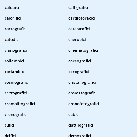
caldaici
calligrafici
calorifici
cardiotoracici
cartografici
catastrofici
catodici
cherubici
cianografici
cinematografici
coliambici
coreografici
coriambici
corografici
cosmografici
cristallografici
crittografici
cromatografici
cromolitografici
cronofotografici
cronografici
cubici
cufici
dattilografici
delfici
demografici