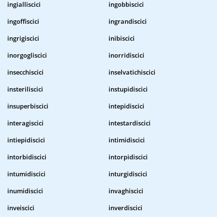
ingialliscici
ingobbiscici
ingoffiscici
ingrandiscici
ingrigiscici
inibiscici
inorgogliscici
inorridiscici
insecchiscici
inselvatichiscici
insteriliscici
instupidiscici
insuperbiscici
intepidiscici
interagiscici
intestardiscici
intiepidiscici
intimidiscici
intorbidiscici
intorpidiscici
intumidiscici
inturgidiscici
inumidiscici
invaghiscici
inveiscici
inverdiscici