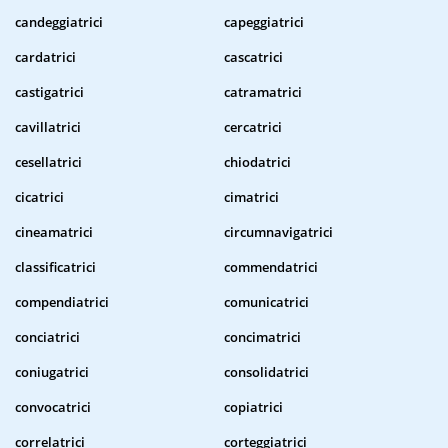
candeggiatrici
capeggiatrici
cardatrici
cascatrici
castigatrici
catramatrici
cavillatrici
cercatrici
cesellatrici
chiodatrici
cicatrici
cimatrici
cineamatrici
circumnavigatrici
classificatrici
commendatrici
compendiatrici
comunicatrici
conciatrici
concimatrici
coniugatrici
consolidatrici
convocatrici
copiatrici
correlatrici
corteggiatrici