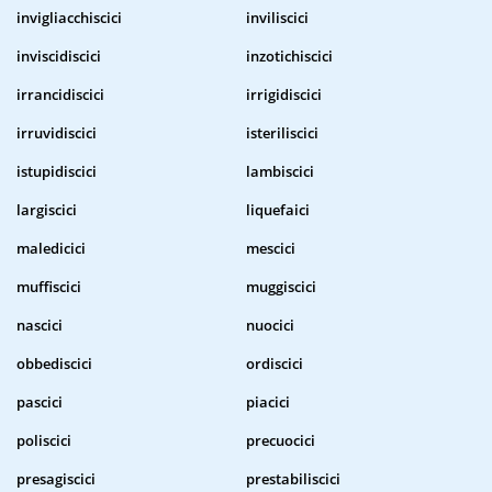
invigliacchiscici
inviliscici
inviscidiscici
inzotichiscici
irrancidiscici
irrigidiscici
irruvidiscici
isteriliscici
istupidiscici
lambiscici
largiscici
liquefaici
maledicici
mescici
muffiscici
muggiscici
nascici
nuocici
obbediscici
ordiscici
pascici
piacici
poliscici
precuocici
presagiscici
prestabiliscici