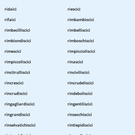
ridaici
riescici
rifaici
rimbambiscici
rimbecilliscici
rimbelliscici
rimbiondiscici
rimboschiscici
rimescici
rimpiccioliscici
rimpiccoliscici
rinascici
rincitrulliscici
rinciviliscici
rincrescici
rincrudeliscici
rincrudiscici
rindeboliscici
ringagliardiscici
ringentiliscici
ringrandiscici
rinsecchiscici
rinselvatichiscici
rintiepidiscici