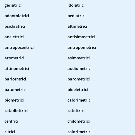
geriatrici
idolatrici
odontoiatrici
pediatrici
psichiatrici
altimetrici
anelettrici
antisimmetrici
antropocentrici
antropometrici
arometrici
asimmetrici
attinometrici
audiometrici
baricentrici
barometrici
batometrici
bioelettrici
biometrici
calorimetrici
catadiottrici
catottrici
centrici
chilometrici
citrici
colorimetrici