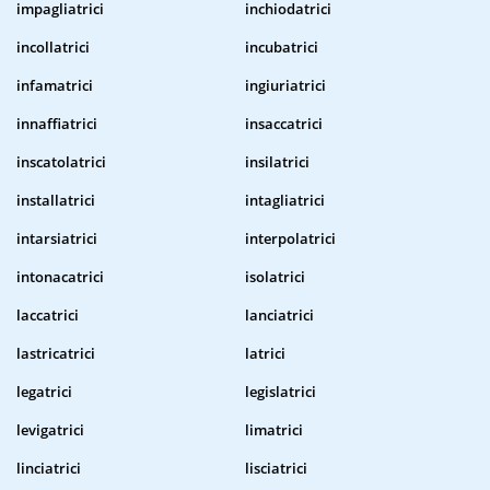
impagliatrici
inchiodatrici
incollatrici
incubatrici
infamatrici
ingiuriatrici
innaffiatrici
insaccatrici
inscatolatrici
insilatrici
installatrici
intagliatrici
intarsiatrici
interpolatrici
intonacatrici
isolatrici
laccatrici
lanciatrici
lastricatrici
latrici
legatrici
legislatrici
levigatrici
limatrici
linciatrici
lisciatrici