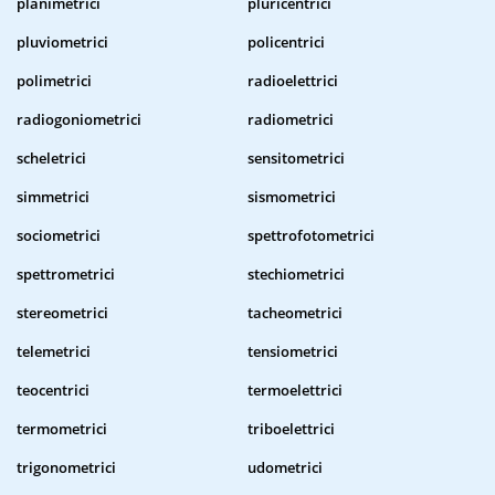
planimetrici
pluricentrici
pluviometrici
policentrici
polimetrici
radioelettrici
radiogoniometrici
radiometrici
scheletrici
sensitometrici
simmetrici
sismometrici
sociometrici
spettrofotometrici
spettrometrici
stechiometrici
stereometrici
tacheometrici
telemetrici
tensiometrici
teocentrici
termoelettrici
termometrici
triboelettrici
trigonometrici
udometrici