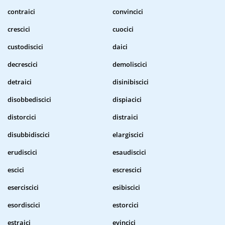
contraici
convincici
crescici
cuocici
custodiscici
daici
decrescici
demoliscici
detraici
disinibiscici
disobbediscici
dispiacici
distorcici
distraici
disubbidiscici
elargiscici
erudiscici
esaudiscici
escici
escrescici
eserciscici
esibiscici
esordiscici
estorcici
estraici
evincici