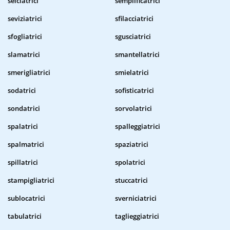
selciatrici
semplificatrici
seviziatrici
sfilacciatrici
sfogliatrici
sgusciatrici
slamatrici
smantellatrici
smerigliatrici
smielatrici
sodatrici
sofisticatrici
sondatrici
sorvolatrici
spalatrici
spalleggiatrici
spalmatrici
spaziatrici
spillatrici
spolatrici
stampigliatrici
stuccatrici
sublocatrici
sverniciatrici
tabulatrici
taglieggiatrici