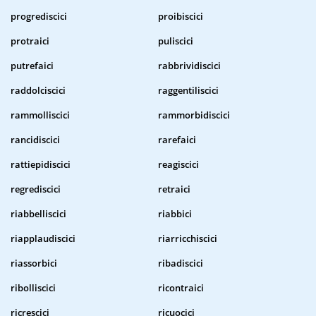
progrediscici
proibiscici
protraici
puliscici
putrefaici
rabbrividiscici
raddolciscici
raggentiliscici
rammolliscici
rammorbidiscici
rancidiscici
rarefaici
rattiepidiscici
reagiscici
regrediscici
retraici
riabbelliscici
riabbici
riapplaudiscici
riarricchiscici
riassorbici
ribadiscici
ribolliscici
ricontraici
ricrescici
ricuocici