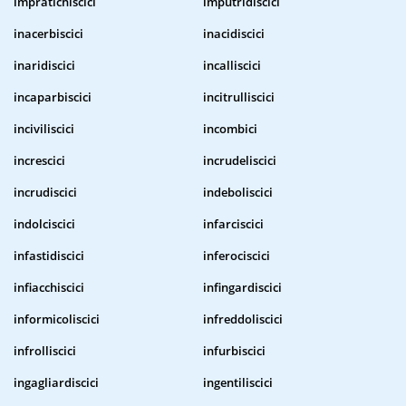
impratichiscici
imputridiscici
inacerbiscici
inacidiscici
inaridiscici
incalliscici
incaparbiscici
incitrulliscici
inciviliscici
incombici
increscici
incrudeliscici
incrudiscici
indeboliscici
indolciscici
infarciscici
infastidiscici
inferociscici
infiacchiscici
infingardiscici
informicoliscici
infreddoliscici
infrolliscici
infurbiscici
ingagliardiscici
ingentiliscici