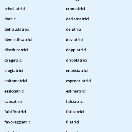
crivellatrici
cromatrici
datrici
declamatrici
defraudatrici
delatrici
demistificatrici
deviatrici
diseducatrici
doppiatrici
dragatrici
dribblatrici
elogiatrici
enunciatrici
epitomatrici
espropriatrici
essiccatrici
estimatrici
evocatrici
falciatrici
falsificatrici
faticatrici
favoreggiatrici
filatrici