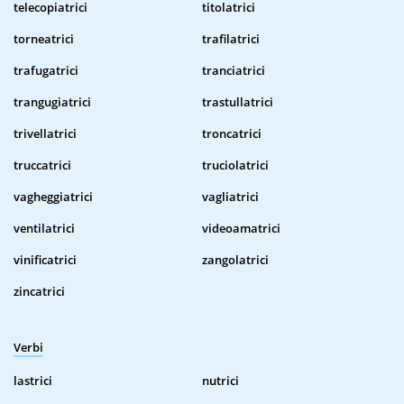
telecopiatrici
titolatrici
torneatrici
trafilatrici
trafugatrici
tranciatrici
trangugiatrici
trastullatrici
trivellatrici
troncatrici
truccatrici
truciolatrici
vagheggiatrici
vagliatrici
ventilatrici
videoamatrici
vinificatrici
zangolatrici
zincatrici
Verbi
lastrici
nutrici