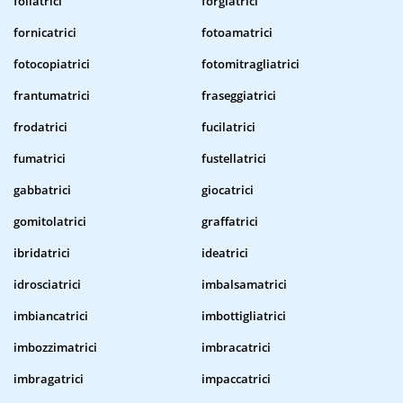
follatrici
forgiatrici
fornicatrici
fotoamatrici
fotocopiatrici
fotomitragliatrici
frantumatrici
fraseggiatrici
frodatrici
fucilatrici
fumatrici
fustellatrici
gabbatrici
giocatrici
gomitolatrici
graffatrici
ibridatrici
ideatrici
idrosciatrici
imbalsamatrici
imbiancatrici
imbottigliatrici
imbozzimatrici
imbracatrici
imbragatrici
impaccatrici