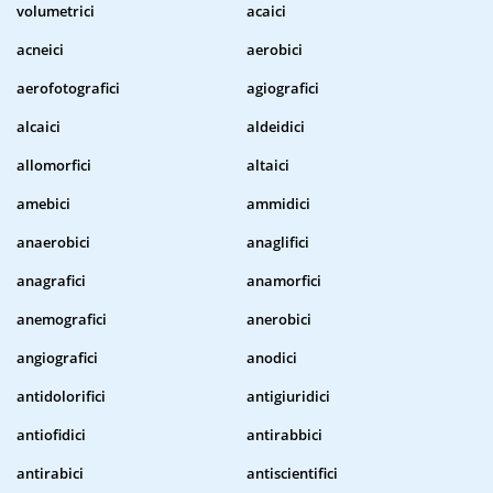
volumetrici
acaici
acneici
aerobici
aerofotografici
agiografici
alcaici
aldeidici
allomorfici
altaici
amebici
ammidici
anaerobici
anaglifici
anagrafici
anamorfici
anemografici
anerobici
angiografici
anodici
antidolorifici
antigiuridici
antiofidici
antirabbici
antirabici
antiscientifici