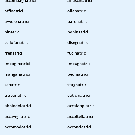
accompagnatrici
affascinatrici
affinatrici
allenatrici
avvelenatrici
barenatrici
binatrici
bobinatrici
cellofanatrici
disegnatrici
frenatrici
fucinatrici
impaginatrici
impugnatrici
manganatrici
pedinatrici
senatrici
stagnatrici
trapanatrici
vaticinatrici
abbindolatrici
accalappiatrici
accavigliatrici
accoltellatrici
accomodatrici
acconciatrici