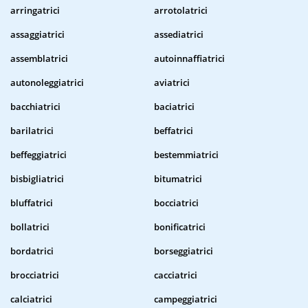
arringatrici
arrotolatrici
assaggiatrici
assediatrici
assemblatrici
autoinnaffiatrici
autonoleggiatrici
aviatrici
bacchiatrici
baciatrici
barilatrici
beffatrici
beffeggiatrici
bestemmiatrici
bisbigliatrici
bitumatrici
bluffatrici
bocciatrici
bollatrici
bonificatrici
bordatrici
borseggiatrici
brocciatrici
cacciatrici
calciatrici
campeggiatrici