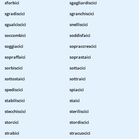
sforbici
sgagliardiscici
sgradiscici
sgranchiscici
sgualciscici
snelliscici
soccombici
soddisfaici
soggiacici
sopraccrescici
sopraffaici
soprastaici
sorbiscici
sottacici
sottostaici
sottraici
spediscici
spiacici
stabiliscici
staici
stecchiscici
steriliscici
storcici
stordiscici
strabici
stracuocici