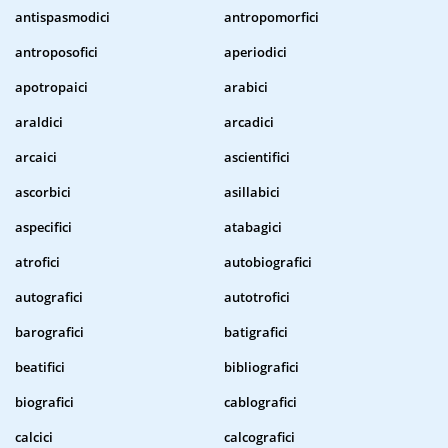
antispasmodici
antropomorfici
antroposofici
aperiodici
apotropaici
arabici
araldici
arcadici
arcaici
ascientifici
ascorbici
asillabici
aspecifici
atabagici
atrofici
autobiografici
autografici
autotrofici
barografici
batigrafici
beatifici
bibliografici
biografici
cablografici
calcici
calcografici