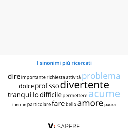
I sinonimi più ricercati
problema
dire
importante
richiesta
attività
divertente
prolisso
dolce
acume
tranquillo
difficile
permettere
amore
fare
particolare
bello
inerme
paura
SAPERE