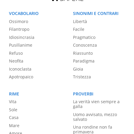
VOCABOLARIO
SINONIMI E CONTRARI
Ossimoro
Libertà
Filantropo
Facile
Idiosincrasia
Pragmatico
Pusillanime
Conoscenza
Refuso
Riassunto
Neofita
Paradigma
Iconoclasta
Gioia
Apotropaico
Tristezza
RIME
PROVERBI
Vita
La verità vien sempre a
galla
Sole
Uomo avvisato, mezzo
Casa
salvato
Mare
Una rondine non fa
primavera
Amore