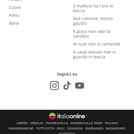
Il mattino ha l'oro in
Cuore
bocca
Amici
Mal comune, mezzo
Bene
gaudio
Il gioco non vale la
candela
Al cuor non si comanda
A caval donato non si
guarda in bocca
Seguici su
LIBERO
VIRGILIO
PAGINEGIALLE
PAGINEGIALLE SHOP
PGCASA
PAGINEBIANCHE
TUTTOCITTÀ
DILEI
SIVIAGGIA
QUIFINANZA
BUONISSIMO
SUPEREVA