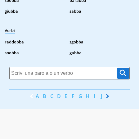
sbobba
barabba
giubba
sabba
Verbi
raddobba
sgobba
snobba
gabba
A
B
C
D
E
F
G
H
I
J
K
L
M
N