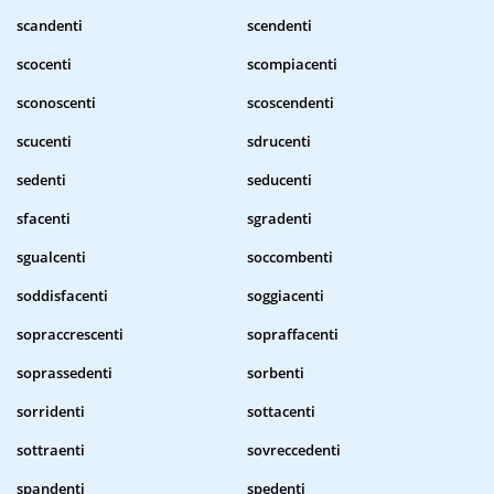
scandenti
scendenti
scocenti
scompiacenti
sconoscenti
scoscendenti
scucenti
sdrucenti
sedenti
seducenti
sfacenti
sgradenti
sgualcenti
soccombenti
soddisfacenti
soggiacenti
sopraccrescenti
sopraffacenti
soprassedenti
sorbenti
sorridenti
sottacenti
sottraenti
sovreccedenti
spandenti
spedenti