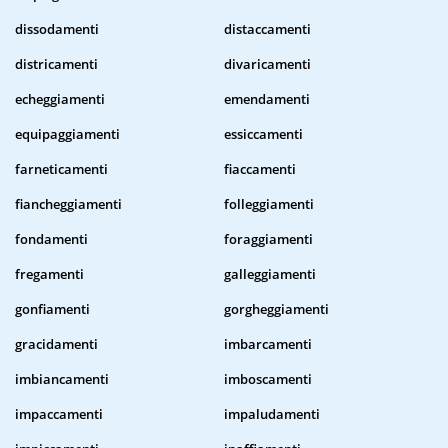
dissodamenti
distaccamenti
districamenti
divaricamenti
echeggiamenti
emendamenti
equipaggiamenti
essiccamenti
farneticamenti
fiaccamenti
fiancheggiamenti
folleggiamenti
fondamenti
foraggiamenti
fregamenti
galleggiamenti
gonfiamenti
gorgheggiamenti
gracidamenti
imbarcamenti
imbiancamenti
imboscamenti
impaccamenti
impaludamenti