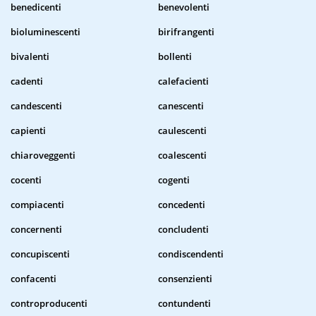
benedicenti
benevolenti
bioluminescenti
birifrangenti
bivalenti
bollenti
cadenti
calefacienti
candescenti
canescenti
capienti
caulescenti
chiaroveggenti
coalescenti
cocenti
cogenti
compiacenti
concedenti
concernenti
concludenti
concupiscenti
condiscendenti
confacenti
consenzienti
controproducenti
contundenti