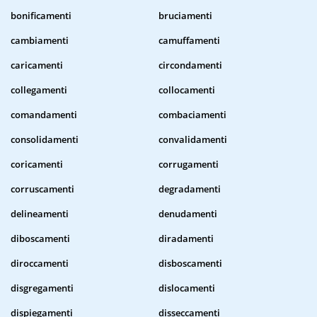
bonificamenti
bruciamenti
cambiamenti
camuffamenti
caricamenti
circondamenti
collegamenti
collocamenti
comandamenti
combaciamenti
consolidamenti
convalidamenti
coricamenti
corrugamenti
corruscamenti
degradamenti
delineamenti
denudamenti
diboscamenti
diradamenti
diroccamenti
disboscamenti
disgregamenti
dislocamenti
dispiegamenti
disseccamenti