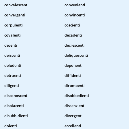
convalescenti
convenienti
convergenti
convincenti
corpulenti
coscienti
covalenti
decadenti
decenti
decrescenti
deiscenti
deliquescenti
deludenti
deponenti
detraenti
diffidenti
diligenti
dirompenti
disconoscenti
disobbedienti
dispiacenti
dissenzienti
disubbidienti
divergenti
dolenti
eccellenti