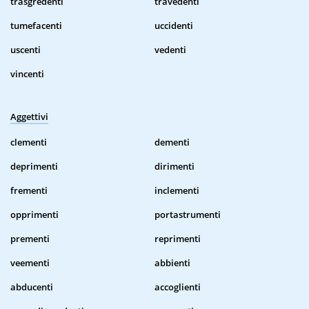
trasgredenti
travedenti
tumefacenti
uccidenti
uscenti
vedenti
vincenti
Aggettivi
clementi
dementi
deprimenti
dirimenti
frementi
inclementi
opprimenti
portastrumenti
prementi
reprimenti
veementi
abbienti
abducenti
accoglienti