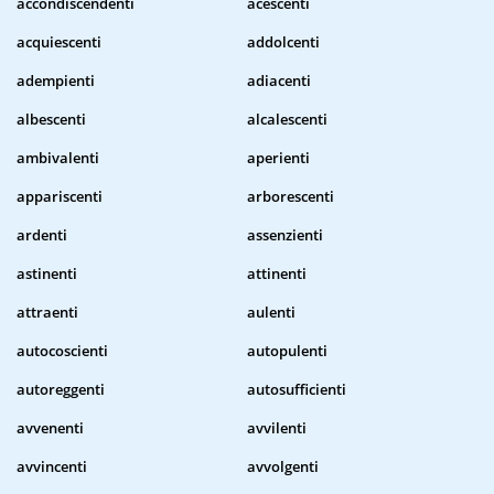
accondiscendenti
acescenti
acquiescenti
addolcenti
adempienti
adiacenti
albescenti
alcalescenti
ambivalenti
aperienti
appariscenti
arborescenti
ardenti
assenzienti
astinenti
attinenti
attraenti
aulenti
autocoscienti
autopulenti
autoreggenti
autosufficienti
avvenenti
avvilenti
avvincenti
avvolgenti