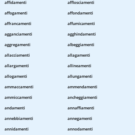
affidamenti
afflosciamenti
affogamenti
affondamenti
affrancamenti
affumicamenti
agganciamenti
agghindamenti
aggregamenti
albeggiamenti
allacciamenti
allagamenti
allargamenti
allineamenti
allogamenti
allungamenti
ammaccamenti
ammendamenti
ammiccamenti
ancheggiamenti
andamenti
annaffiamenti
annebbiamenti
annegamenti
annidamenti
annodamenti