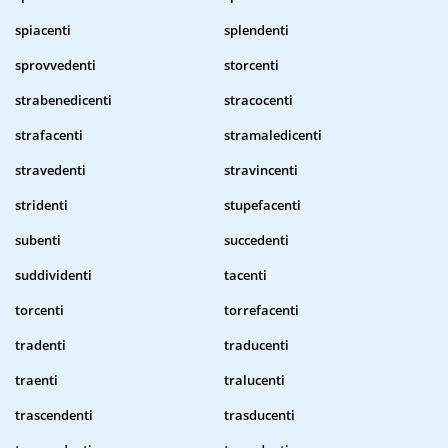
spiacenti
splendenti
sprovvedenti
storcenti
strabenedicenti
stracocenti
strafacenti
stramaledicenti
stravedenti
stravincenti
stridenti
stupefacenti
subenti
succedenti
suddividenti
tacenti
torcenti
torrefacenti
tradenti
traducenti
traenti
tralucenti
trascendenti
trasducenti