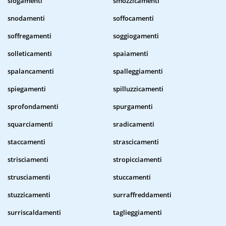
slogamenti
smozzicamenti
snodamenti
soffocamenti
soffregamenti
soggiogamenti
solleticamenti
spaiamenti
spalancamenti
spalleggiamenti
spiegamenti
spilluzzicamenti
sprofondamenti
spurgamenti
squarciamenti
sradicamenti
staccamenti
strascicamenti
strisciamenti
stropicciamenti
strusciamenti
stuccamenti
stuzzicamenti
surraffreddamenti
surriscaldamenti
taglieggiamenti