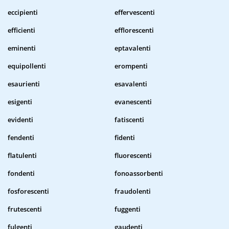
eccipienti
effervescenti
efficienti
efflorescenti
eminenti
eptavalenti
equipollenti
erompenti
esaurienti
esavalenti
esigenti
evanescenti
evidenti
fatiscenti
fendenti
fidenti
flatulenti
fluorescenti
fondenti
fonoassorbenti
fosforescenti
fraudolenti
frutescenti
fuggenti
fulgenti
gaudenti