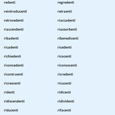
redenti
regredenti
reintroducenti
retraenti
retrocedenti
riaccadenti
riaccendenti
riassorbenti
ribadenti
ribenedicenti
ricadenti
ricedenti
richiedenti
ricocenti
riconcedenti
riconoscenti
ricontraenti
ricredenti
ricrescenti
ricucenti
ridenti
ridicenti
ridiscendenti
ridividenti
riducenti
rifacenti