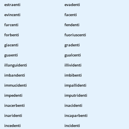
estraenti
evadenti
evincenti
facenti
farcenti
fendenti
forbenti
fuoriuscenti
giacenti
gradenti
guaenti
gualcenti
illanguidenti
illividenti
imbandenti
imbibenti
immucidenti
impallidenti
impedenti
imputridenti
inacerbenti
inacidenti
inaridenti
incaparbenti
incedenti
incidenti