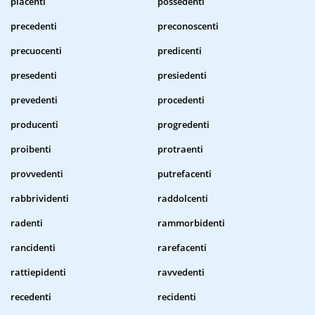
piacenti
possedenti
precedenti
preconoscenti
precuocenti
predicenti
presedenti
presiedenti
prevedenti
procedenti
producenti
progredenti
proibenti
protraenti
provvedenti
putrefacenti
rabbrividenti
raddolcenti
radenti
rammorbidenti
rancidenti
rarefacenti
rattiepidenti
ravvedenti
recedenti
recidenti