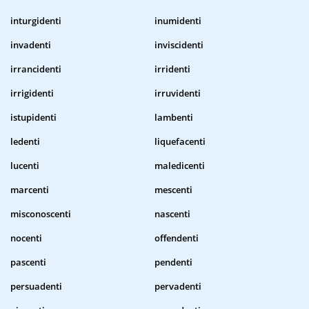
inturgidenti
inumidenti
invadenti
inviscidenti
irrancidenti
irridenti
irrigidenti
irruvidenti
istupidenti
lambenti
ledenti
liquefacenti
lucenti
maledicenti
marcenti
mescenti
misconoscenti
nascenti
nocenti
offendenti
pascenti
pendenti
persuadenti
pervadenti