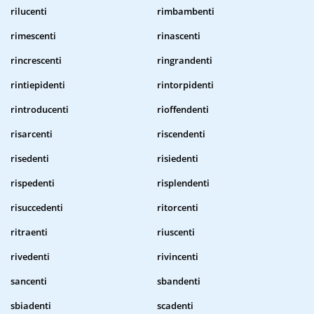
rilucenti
rimbambenti
rimescenti
rinascenti
rincrescenti
ringrandenti
rintiepidenti
rintorpidenti
rintroducenti
rioffendenti
risarcenti
riscendenti
risedenti
risiedenti
rispedenti
risplendenti
risuccedenti
ritorcenti
ritraenti
riuscenti
rivedenti
rivincenti
sancenti
sbandenti
sbiadenti
scadenti