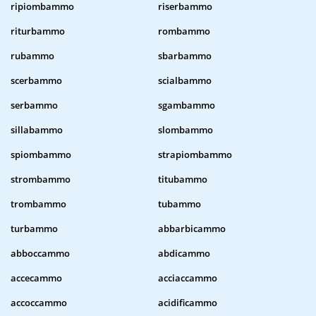
ripiombammo
riserbammo
riturbammo
rombammo
rubammo
sbarbammo
scerbammo
scialbammo
serbammo
sgambammo
sillabammo
slombammo
spiombammo
strapiombammo
strombammo
titubammo
trombammo
tubammo
turbammo
abbarbicammo
abboccammo
abdicammo
accecammo
acciaccammo
accoccammo
acidificammo