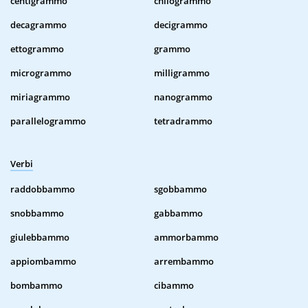
centigrammo
chilogrammo
decagrammo
decigrammo
ettogrammo
grammo
microgrammo
milligrammo
miriagrammo
nanogrammo
parallelogrammo
tetradrammo
Verbi
raddobbammo
sgobbammo
snobbammo
gabbammo
giulebbammo
ammorbammo
appiombammo
arrembammo
bombammo
cibammo