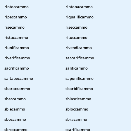
rintoccammo
rintonacammo
ripeccammo
riqualificammo
risecammo
riseccammo
ristuccammo
ritoccammo
riunificammo
rivendicammo
riverificammo
saccarificammo
sacrificammo
salificammo
saltabeccammo
saponificammo
sbaraccammo
sbarbificammo
sbeccammo
sbiascicammo
sbiecammo
sbloccammo
sboccammo
sbracammo
sbreccammo
scarificammo