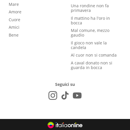
Mare
Una rondine non fa
primavera
Amore
Il mattino ha l'oro in
Cuore
bocca
Amici
Mal comune, mezzo
Bene
gaudio
Il gioco non vale la
candela
Al cuor non si comanda
A caval donato non si
guarda in bocca
Seguici su