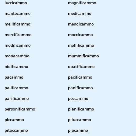
luccicammo
magnificammo
mantecammo
medicammo
mellificammo
mendicammo
mercificammo
moccicammo
modificammo
mollificammo
monacammo
mummificammo
nidificammo
opacificammo
pacammo
pacificammo
palificammo
panificammo
parificammo
peccammo
personificammo
pianificammo
piccammo
piluccammo
pitoccammo
placammo