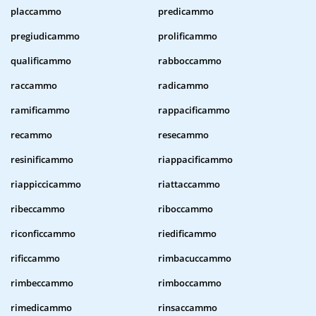
placcammo
predicammo
pregiudicammo
prolificammo
qualificammo
rabboccammo
raccammo
radicammo
ramificammo
rappacificammo
recammo
resecammo
resinificammo
riappacificammo
riappiccicammo
riattaccammo
ribeccammo
riboccammo
riconficcammo
riedificammo
rificcammo
rimbacuccammo
rimbeccammo
rimboccammo
rimedicammo
rinsaccammo