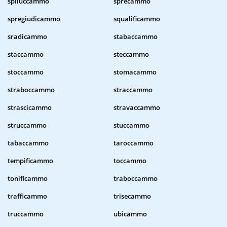
spiluccammo
sprecammo
spregiudicammo
squalificammo
sradicammo
stabaccammo
staccammo
steccammo
stoccammo
stomacammo
straboccammo
straccammo
strascicammo
stravaccammo
struccammo
stuccammo
tabaccammo
taroccammo
tempificammo
toccammo
tonificammo
traboccammo
trafficammo
trisecammo
truccammo
ubicammo