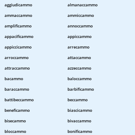
aggiudicammo
almanaccammo
ammaccammo
ammiccammo
amplificammo
annoccammo
appacificammo
appiccammo
appiccicammo
arrecammo
arroccammo
attaccammo
attraccammo
azzeccammo
bacammo
baloccammo
baraccammo
barbificammo
battibeccammo
beccammo
beneficammo
biascicammo
bisecammo
bivaccammo
bloccammo
bonificammo