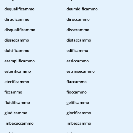
dequalificammo
deumidificammo
diradicammo
diroccammo
disqualificammo
dissecammo
disseccammo
distaccammo
dolcificammo
edificammo
esemplificammo
essiccammo
esterificammo
estrinsecammo
eterificammo
fiaccammo
ficcammo
fioccammo
fluidificammo
gelificammo
giudicammo
glorificammo
imbacuccammo
imbeccammo