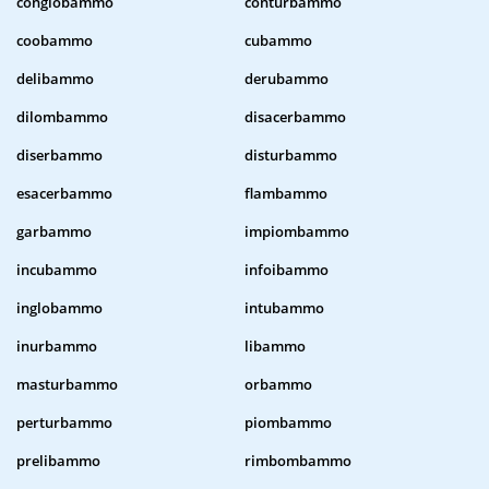
conglobammo
conturbammo
coobammo
cubammo
delibammo
derubammo
dilombammo
disacerbammo
diserbammo
disturbammo
esacerbammo
flambammo
garbammo
impiombammo
incubammo
infoibammo
inglobammo
intubammo
inurbammo
libammo
masturbammo
orbammo
perturbammo
piombammo
prelibammo
rimbombammo