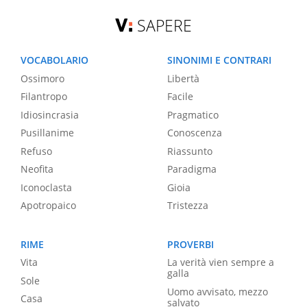
SAPERE
VOCABOLARIO
SINONIMI E CONTRARI
Ossimoro
Libertà
Filantropo
Facile
Idiosincrasia
Pragmatico
Pusillanime
Conoscenza
Refuso
Riassunto
Neofita
Paradigma
Iconoclasta
Gioia
Apotropaico
Tristezza
RIME
PROVERBI
Vita
La verità vien sempre a
galla
Sole
Uomo avvisato, mezzo
Casa
salvato