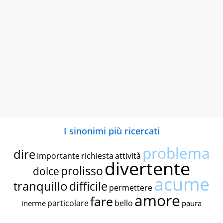
I sinonimi più ricercati
problema
dire
importante
richiesta
attività
divertente
prolisso
dolce
acume
tranquillo
difficile
permettere
amore
fare
particolare
bello
inerme
paura