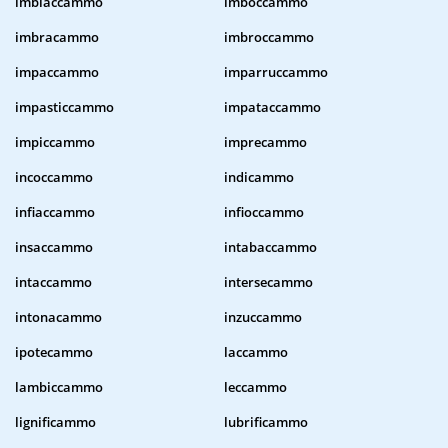
imbiaccammo
imboccammo
imbracammo
imbroccammo
impaccammo
imparruccammo
impasticcammo
impataccammo
impiccammo
imprecammo
incoccammo
indicammo
infiaccammo
infioccammo
insaccammo
intabaccammo
intaccammo
intersecammo
intonacammo
inzuccammo
ipotecammo
laccammo
lambiccammo
leccammo
lignificammo
lubrificammo