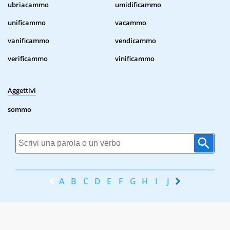
ubriacammo
umidificammo
unificammo
vacammo
vanificammo
vendicammo
verificammo
vinificammo
Aggettivi
sommo
A
B
C
D
E
F
G
H
I
J
K
L
M
N