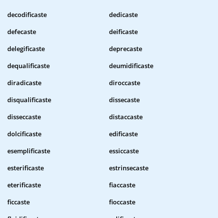
decodificaste
dedicaste
defecaste
deificaste
delegificaste
deprecaste
dequalificaste
deumidificaste
diradicaste
diroccaste
disqualificaste
dissecaste
disseccaste
distaccaste
dolcificaste
edificaste
esemplificaste
essiccaste
esterificaste
estrinsecaste
eterificaste
fiaccaste
ficcaste
fioccaste