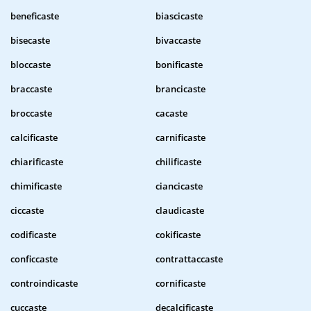
beneficaste
biascicaste
bisecaste
bivaccaste
bloccaste
bonificaste
braccaste
brancicaste
broccaste
cacaste
calcificaste
carnificaste
chiarificaste
chilificaste
chimificaste
ciancicaste
ciccaste
claudicaste
codificaste
cokificaste
conficcaste
contrattaccaste
controindicaste
cornificaste
cuccaste
decalcificaste