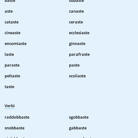
baste
subaste
aste
canaste
cataste
ceraste
cineaste
ecclesiaste
encomiaste
ginnaste
laste
parafraste
paraste
paste
peltaste
scoliaste
taste
Verbi
raddobbaste
sgobbaste
snobbaste
gabbaste