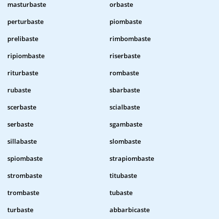
masturbaste
orbaste
perturbaste
piombaste
prelibaste
rimbombaste
ripiombaste
riserbaste
riturbaste
rombaste
rubaste
sbarbaste
scerbaste
scialbaste
serbaste
sgambaste
sillabaste
slombaste
spiombaste
strapiombaste
strombaste
titubaste
trombaste
tubaste
turbaste
abbarbicaste