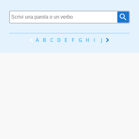
A
B
C
D
E
F
G
H
I
J
K
L
M
N