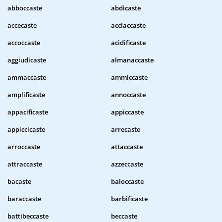
abboccaste
abdicaste
accecaste
acciaccaste
accoccaste
acidificaste
aggiudicaste
almanaccaste
ammaccaste
ammiccaste
amplificaste
annoccaste
appacificaste
appiccaste
appiccicaste
arrecaste
arroccaste
attaccaste
attraccaste
azzeccaste
bacaste
baloccaste
baraccaste
barbificaste
battibeccaste
beccaste