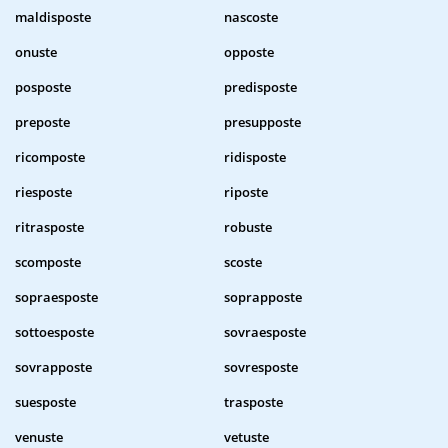
maldisposte
nascoste
onuste
opposte
posposte
predisposte
preposte
presupposte
ricomposte
ridisposte
riesposte
riposte
ritrasposte
robuste
scomposte
scoste
sopraesposte
soprapposte
sottoesposte
sovraesposte
sovrapposte
sovresposte
suesposte
trasposte
venuste
vetuste