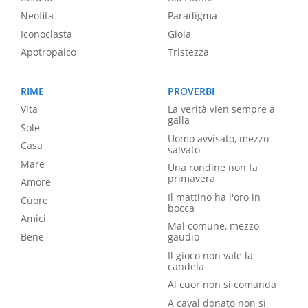
Neofita
Paradigma
Iconoclasta
Gioia
Apotropaico
Tristezza
RIME
PROVERBI
Vita
La verità vien sempre a
galla
Sole
Uomo avvisato, mezzo
Casa
salvato
Mare
Una rondine non fa
primavera
Amore
Il mattino ha l'oro in
Cuore
bocca
Amici
Mal comune, mezzo
Bene
gaudio
Il gioco non vale la
candela
Al cuor non si comanda
A caval donato non si