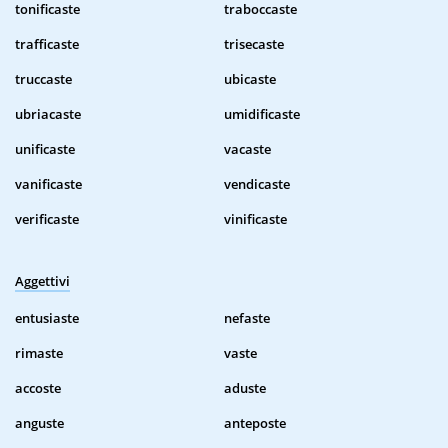
tonificaste
traboccaste
trafficaste
trisecaste
truccaste
ubicaste
ubriacaste
umidificaste
unificaste
vacaste
vanificaste
vendicaste
verificaste
vinificaste
Aggettivi
entusiaste
nefaste
rimaste
vaste
accoste
aduste
anguste
anteposte