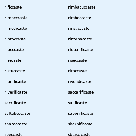
rificcaste
rimbacuccaste
rimbeccaste
rimboccaste
rimedicaste
rinsaccaste
rintoccaste
rintonacaste
ripeccaste
riqualificaste
risecaste
riseccaste
ristuccaste
ritoccaste
riunificaste
rivendicaste
riverificaste
saccarificaste
sacrificaste
salificaste
saltabeccaste
saponificaste
sbaraccaste
sbarbificaste
sbeccaste
sbiascicaste