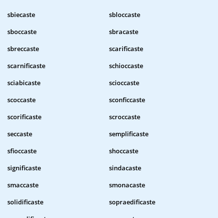
sbiecaste
sbloccaste
sboccaste
sbracaste
sbreccaste
scarificaste
scarnificaste
schioccaste
sciabicaste
scioccaste
scoccaste
sconficcaste
scorificaste
scroccaste
seccaste
semplificaste
sfioccaste
shoccaste
significaste
sindacaste
smaccaste
smonacaste
solidificaste
sopraedificaste