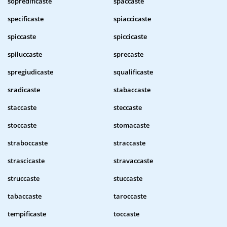
sopredificaste
spaccaste
specificaste
spiaccicaste
spiccaste
spiccicaste
spiluccaste
sprecaste
spregiudicaste
squalificaste
sradicaste
stabaccaste
staccaste
steccaste
stoccaste
stomacaste
straboccaste
straccaste
strascicaste
stravaccaste
struccaste
stuccaste
tabaccaste
taroccaste
tempificaste
toccaste