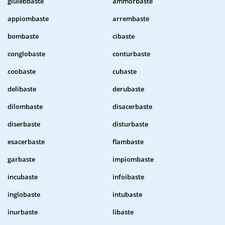
giulebbaste
ammorbaste
appiombaste
arrembaste
bombaste
cibaste
conglobaste
conturbaste
coobaste
cubaste
delibaste
derubaste
dilombaste
disacerbaste
diserbaste
disturbaste
esacerbaste
flambaste
garbaste
impiombaste
incubaste
infoibaste
inglobaste
intubaste
inurbaste
libaste