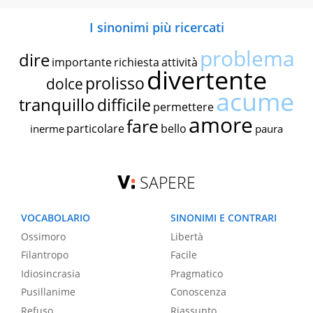
I sinonimi più ricercati
problema
dire
importante
richiesta
attività
divertente
prolisso
dolce
acume
tranquillo
difficile
permettere
amore
fare
particolare
bello
inerme
paura
SAPERE
VOCABOLARIO
SINONIMI E CONTRARI
Ossimoro
Libertà
Filantropo
Facile
Idiosincrasia
Pragmatico
Pusillanime
Conoscenza
Refuso
Riassunto