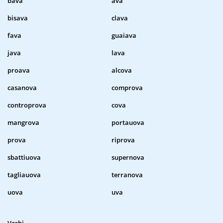
bava
ava
bisava
clava
fava
guaiava
java
lava
proava
alcova
casanova
comprova
controprova
cova
mangrova
portauova
prova
riprova
sbattiuova
supernova
tagliauova
terranova
uova
uva