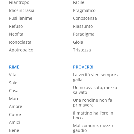
Filantropo
Facile
Idiosincrasia
Pragmatico
Pusillanime
Conoscenza
Refuso
Riassunto
Neofita
Paradigma
Iconoclasta
Gioia
Apotropaico
Tristezza
RIME
PROVERBI
Vita
La verità vien sempre a
galla
Sole
Uomo avvisato, mezzo
Casa
salvato
Mare
Una rondine non fa
primavera
Amore
Il mattino ha l'oro in
Cuore
bocca
Amici
Mal comune, mezzo
Bene
gaudio