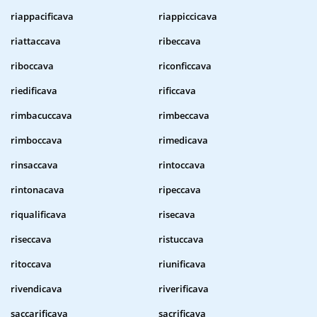
riappacificava
riappiccicava
riattaccava
ribeccava
riboccava
riconficcava
riedificava
rificcava
rimbacuccava
rimbeccava
rimboccava
rimedicava
rinsaccava
rintoccava
rintonacava
ripeccava
riqualificava
risecava
riseccava
ristuccava
ritoccava
riunificava
rivendicava
riverificava
saccarificava
sacrificava