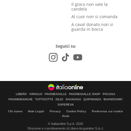
Il gioco non vale la
candela
Al cuor non si comanda
A caval donato non si
guarda in bocca
Seguici su
LIBERO
VIRGILIO
PAGINEGIALLE
PAGINEGIALLE SHOP
PGCASA
PAGINEBIANCHE
TUTTOCITTÀ
DILEI
SIVIAGGIA
QUIFINANZA
BUONISSIMO
SUPEREVA
Chi siamo
Note Legali
Privacy
Cookie Policy
Preferenze sui cookie
Aiuto
© Italiaonline S.p.A. 2026
Direzione e coordinamento di Libero Acquisition S.á r.l.