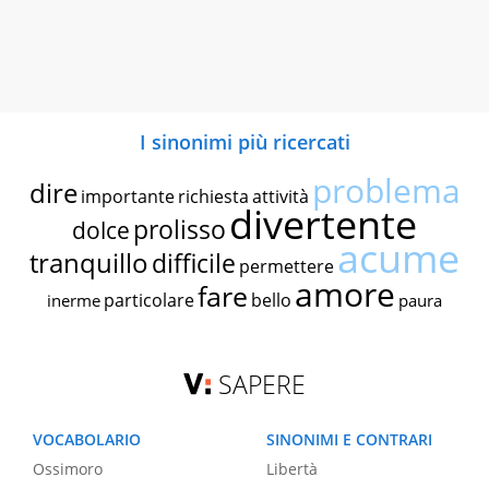
I sinonimi più ricercati
problema
dire
importante
richiesta
attività
divertente
prolisso
dolce
acume
tranquillo
difficile
permettere
amore
fare
particolare
bello
inerme
paura
SAPERE
VOCABOLARIO
SINONIMI E CONTRARI
Ossimoro
Libertà