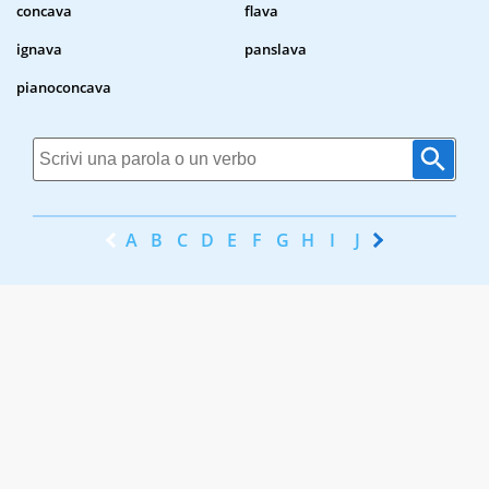
concava
flava
ignava
panslava
pianoconcava
A
B
C
D
E
F
G
H
I
J
K
L
M
N