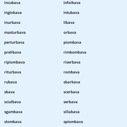
incubava
infoibava
inglobava
intubava
inurbava
libava
masturbava
orbava
perturbava
piombava
prelibava
rimbombava
ripiombava
riserbava
riturbava
rombava
rubava
sbarbava
sbava
scerbava
scialbava
serbava
sgambava
sillabava
slombava
spiombava