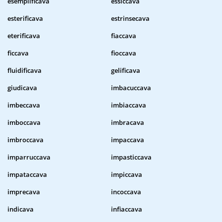
esemplificava
essiccava
esterificava
estrinsecava
eterificava
fiaccava
ficcava
fioccava
fluidificava
gelificava
giudicava
imbacuccava
imbeccava
imbiaccava
imboccava
imbracava
imbroccava
impaccava
imparruccava
impasticcava
impataccava
impiccava
imprecava
incoccava
indicava
infiaccava