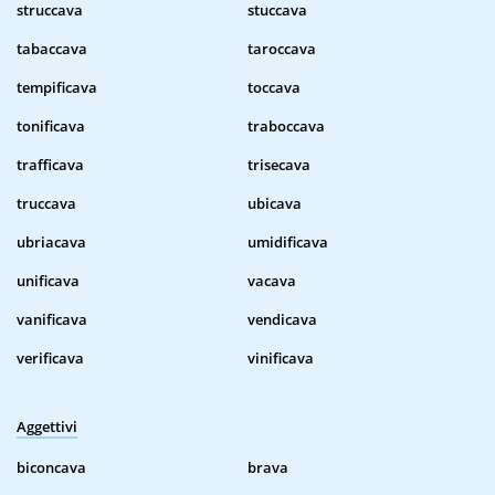
struccava
stuccava
tabaccava
taroccava
tempificava
toccava
tonificava
traboccava
trafficava
trisecava
truccava
ubicava
ubriacava
umidificava
unificava
vacava
vanificava
vendicava
verificava
vinificava
Aggettivi
biconcava
brava