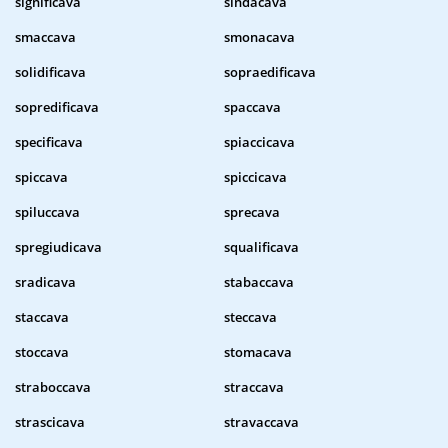
significava
sindacava
smaccava
smonacava
solidificava
sopraedificava
sopredificava
spaccava
specificava
spiaccicava
spiccava
spiccicava
spiluccava
sprecava
spregiudicava
squalificava
sradicava
stabaccava
staccava
steccava
stoccava
stomacava
straboccava
straccava
strascicava
stravaccava