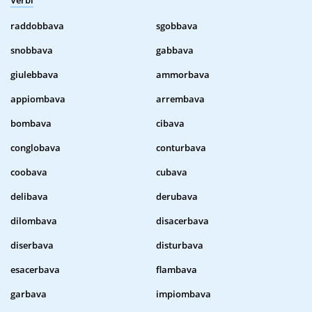
Verbi
raddobbava
sgobbava
snobbava
gabbava
giulebbava
ammorbava
appiombava
arrembava
bombava
cibava
conglobava
conturbava
coobava
cubava
delibava
derubava
dilombava
disacerbava
diserbava
disturbava
esacerbava
flambava
garbava
impiombava