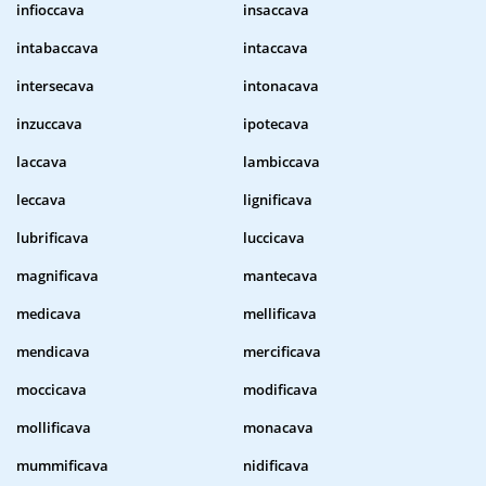
infioccava
insaccava
intabaccava
intaccava
intersecava
intonacava
inzuccava
ipotecava
laccava
lambiccava
leccava
lignificava
lubrificava
luccicava
magnificava
mantecava
medicava
mellificava
mendicava
mercificava
moccicava
modificava
mollificava
monacava
mummificava
nidificava