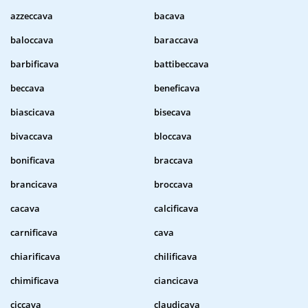
azzeccava
bacava
baloccava
baraccava
barbificava
battibeccava
beccava
beneficava
biascicava
bisecava
bivaccava
bloccava
bonificava
braccava
brancicava
broccava
cacava
calcificava
carnificava
cava
chiarificava
chilificava
chimificava
ciancicava
ciccava
claudicava