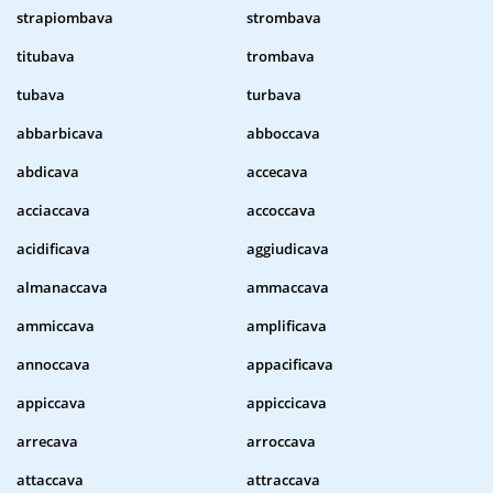
strapiombava
strombava
titubava
trombava
tubava
turbava
abbarbicava
abboccava
abdicava
accecava
acciaccava
accoccava
acidificava
aggiudicava
almanaccava
ammaccava
ammiccava
amplificava
annoccava
appacificava
appiccava
appiccicava
arrecava
arroccava
attaccava
attraccava