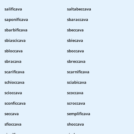
salificava
saltabeccava
saponificava
sbaraccava
sbarbificava
sbeccava
sbiascicava
sbiecava
sbloccava
sboccava
sbracava
sbreccava
scarificava
scarnificava
schioccava
sciabicava
scioccava
scoccava
sconficcava
scroccava
seccava
semplificava
sfioccava
shoccava