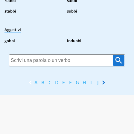
riabbi
sabbi
stabbi
subbi
Aggettivi
gobbi
indubbi
A
B
C
D
E
F
G
H
I
J
K
L
M
N