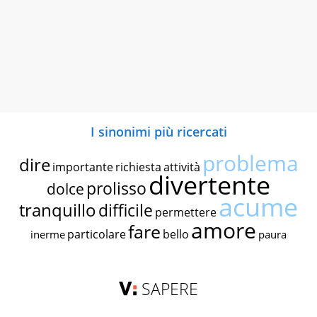
I sinonimi più ricercati
problema
dire
importante
richiesta
attività
divertente
prolisso
dolce
acume
tranquillo
difficile
permettere
amore
fare
particolare
bello
inerme
paura
SAPERE