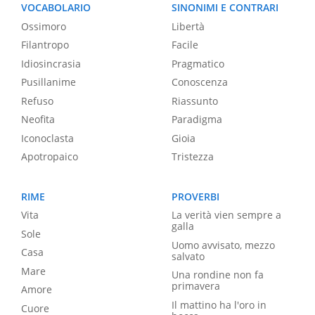
VOCABOLARIO
SINONIMI E CONTRARI
Ossimoro
Libertà
Filantropo
Facile
Idiosincrasia
Pragmatico
Pusillanime
Conoscenza
Refuso
Riassunto
Neofita
Paradigma
Iconoclasta
Gioia
Apotropaico
Tristezza
RIME
PROVERBI
Vita
La verità vien sempre a
galla
Sole
Uomo avvisato, mezzo
Casa
salvato
Mare
Una rondine non fa
primavera
Amore
Il mattino ha l'oro in
Cuore