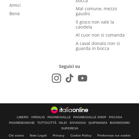
bocca
Amici
Mal comune, mezzo
Bene
gaudio
Il gioco non vale la
candela
Al cuor non si comanda
A caval donato non si
guarda in bocca
Seguici su
LIBERO
VIRGILIO
PAGINEGIALLE
PAGINEGIALLE SHOP
PGCASA
PAGINEBIANCHE
TUTTOCITTÀ
DILEI
SIVIAGGIA
QUIFINANZA
BUONISSIMO
SUPEREVA
Chi siamo
Note Legali
Privacy
Cookie Policy
Preferenze sui cookie