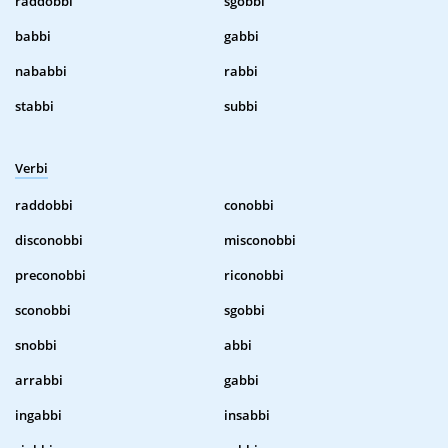
raddobbi
sgobbi
babbi
gabbi
nababbi
rabbi
stabbi
subbi
Verbi
raddobbi
conobbi
disconobbi
misconobbi
preconobbi
riconobbi
sconobbi
sgobbi
snobbi
abbi
arrabbi
gabbi
ingabbi
insabbi