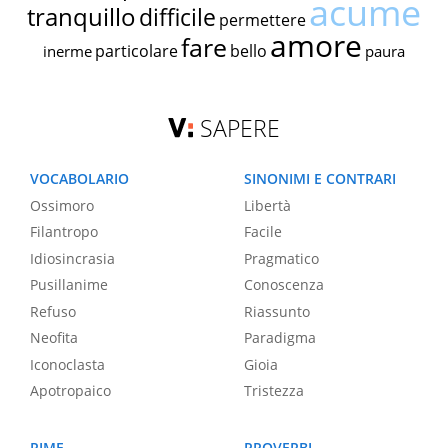
acume
tranquillo
difficile
permettere
amore
fare
particolare
bello
inerme
paura
SAPERE
VOCABOLARIO
SINONIMI E CONTRARI
Ossimoro
Libertà
Filantropo
Facile
Idiosincrasia
Pragmatico
Pusillanime
Conoscenza
Refuso
Riassunto
Neofita
Paradigma
Iconoclasta
Gioia
Apotropaico
Tristezza
RIME
PROVERBI