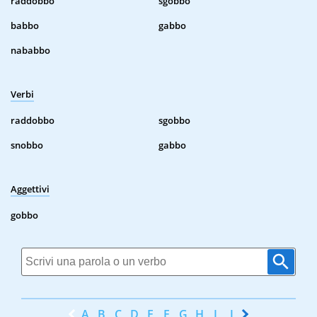
raddobbo
sgobbo
babbo
gabbo
nababbo
Verbi
raddobbo
sgobbo
snobbo
gabbo
Aggettivi
gobbo
A
B
C
D
E
F
G
H
I
J
K
L
M
N