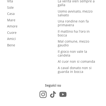
Vita
La verità vien sempre a
galla
Sole
Uomo avvisato, mezzo
Casa
salvato
Mare
Una rondine non fa
primavera
Amore
Il mattino ha l'oro in
Cuore
bocca
Amici
Mal comune, mezzo
Bene
gaudio
Il gioco non vale la
candela
Al cuor non si comanda
A caval donato non si
guarda in bocca
Seguici su