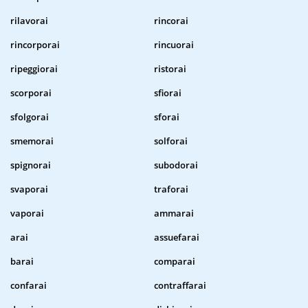
rilavorai
rincorai
rincorporai
rincuorai
ripeggiorai
ristorai
scorporai
sfiorai
sfolgorai
sforai
smemorai
solforai
spignorai
subodorai
svaporai
traforai
vaporai
ammarai
arai
assuefarai
barai
comparai
confarai
contraffarai