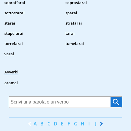
sopraffarai
soprastarai
sottostarai
sparai
starai
strafarai
stupefarai
tarai
torrefarai
tumefarai
varai
Avverbi
oramai
A
B
C
D
E
F
G
H
I
J
K
L
M
N