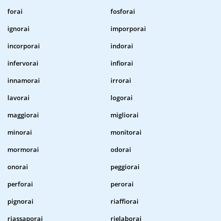
forai
fosforai
ignorai
imporporai
incorporai
indorai
infervorai
infiorai
innamorai
irrorai
lavorai
logorai
maggiorai
migliorai
minorai
monitorai
mormorai
odorai
onorai
peggiorai
perforai
perorai
pignorai
riaffiorai
riassaporai
rielaborai