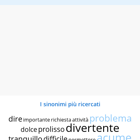
I sinonimi più ricercati
problema
dire
importante
richiesta
attività
divertente
prolisso
dolce
acume
tranquillo
difficile
permettere