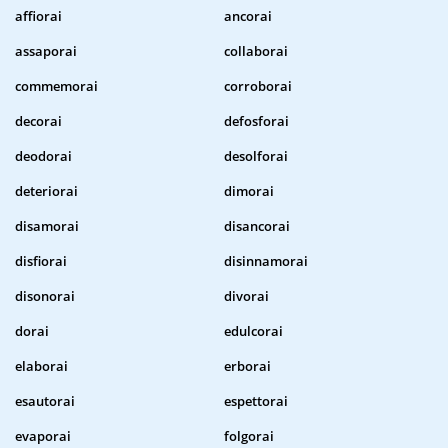
affiorai
ancorai
assaporai
collaborai
commemorai
corroborai
decorai
defosforai
deodorai
desolforai
deteriorai
dimorai
disamorai
disancorai
disfiorai
disinnamorai
disonorai
divorai
dorai
edulcorai
elaborai
erborai
esautorai
espettorai
evaporai
folgorai