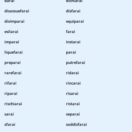
darai
dichiarai
disassuefarai
disfarai
disimparai
equiparai
esilarai
farai
imparai
instarai
liquefarai
parai
preparai
putrefarai
rarefarai
ridarai
rifarai
rincarai
riparai
risarai
rischiarai
ristarai
sarai
separai
sfarai
soddisfarai