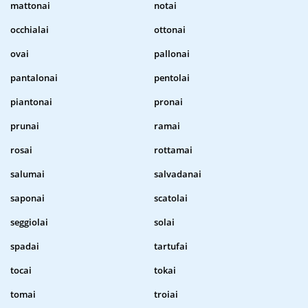
mattonai
notai
occhialai
ottonai
ovai
pallonai
pantalonai
pentolai
piantonai
pronai
prunai
ramai
rosai
rottamai
salumai
salvadanai
saponai
scatolai
seggiolai
solai
spadai
tartufai
tocai
tokai
tomai
troiai