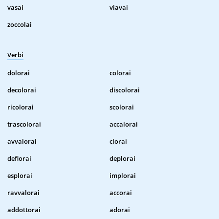
vasai
viavai
zoccolai
Verbi
dolorai
colorai
decolorai
discolorai
ricolorai
scolorai
trascolorai
accalorai
avvalorai
clorai
deflorai
deplorai
esplorai
implorai
ravvalorai
accorai
addottorai
adorai