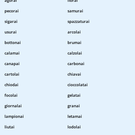
agorai
fiorai
pecorai
samurai
sigarai
spazzaturai
usurai
arcolai
bottonai
brumai
calamai
calzolai
canapai
carbonai
cartolai
chiavai
chiodai
cioccolatai
focolai
gelatai
giornalai
granai
lampionai
letamai
liutai
lodolai