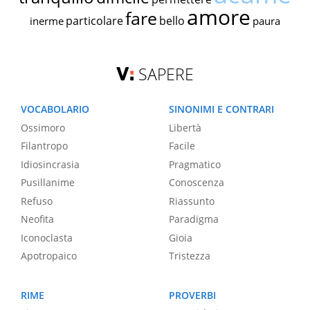
amore
fare
particolare
bello
inerme
paura
SAPERE
VOCABOLARIO
SINONIMI E CONTRARI
Ossimoro
Libertà
Filantropo
Facile
Idiosincrasia
Pragmatico
Pusillanime
Conoscenza
Refuso
Riassunto
Neofita
Paradigma
Iconoclasta
Gioia
Apotropaico
Tristezza
RIME
PROVERBI