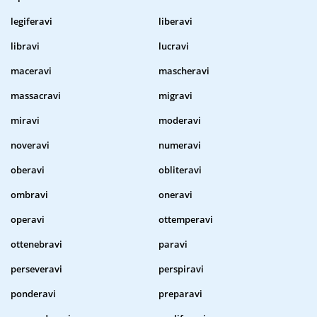
legiferavi
liberavi
libravi
lucravi
maceravi
mascheravi
massacravi
migravi
miravi
moderavi
noveravi
numeravi
oberavi
obliteravi
ombravi
oneravi
operavi
ottemperavi
ottenebravi
paravi
perseveravi
perspiravi
ponderavi
preparavi