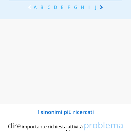
A
B
C
D
E
F
G
H
I
J
K
L
M
N
I sinonimi più ricercati
problema
dire
importante
richiesta
attività