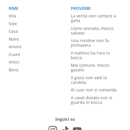
RIME
PROVERBI
Vita
La verità vien sempre a
galla
Sole
Uomo avvisato, mezzo
Casa
salvato
Mare
Una rondine non fa
primavera
Amore
Il mattino ha l'oro in
Cuore
bocca
Amici
Mal comune, mezzo
Bene
gaudio
Il gioco non vale la
candela
Al cuor non si comanda
A caval donato non si
guarda in bocca
Seguici su