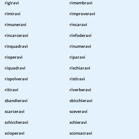
rigiravi
rimembravi
rimiravi
rimproveravi
rimuneravi
rincaravi
rincarceravi
rinfoderavi
rinquadravi
rinumeravi
rioperavi
riparavi
riquadravi
rischiaravi
rispolveravi
ristiravi
ritiravi
riverberavi
sbandieravi
sbicchieravi
scarceravi
sceveravi
schiccheravi
schieravi
scioperavi
sconsacravi