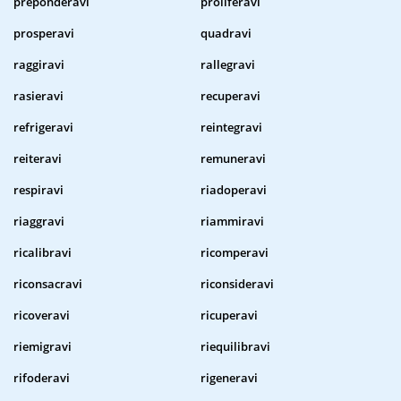
preponderavi
proliferavi
prosperavi
quadravi
raggiravi
rallegravi
rasieravi
recuperavi
refrigeravi
reintegravi
reiteravi
remuneravi
respiravi
riadoperavi
riaggravi
riammiravi
ricalibravi
ricomperavi
riconsacravi
riconsideravi
ricoveravi
ricuperavi
riemigravi
riequilibravi
rifoderavi
rigeneravi