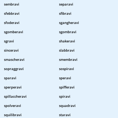
sembravi
separavi
sfebbravi
sfibravi
sfoderavi
sgangheravi
sgomberavi
sgombravi
sgravi
shakeravi
sinceravi
slabbravi
smascheravi
smembravi
sopraggravi
sospiravi
sparavi
speravi
sperperavi
spifferavi
spillaccheravi
spiravi
spolveravi
squadravi
squilibravi
staravi