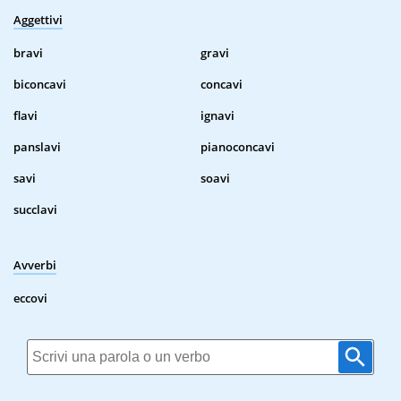
Aggettivi
bravi
gravi
biconcavi
concavi
flavi
ignavi
panslavi
pianoconcavi
savi
soavi
succlavi
Avverbi
eccovi