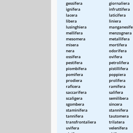
gessifera
giornaliera
ignifera
infruttifera
lacera
laticifera
libera
liniera
lusinghiera
manganesife
mellifera
menzognera
mesomera
metallifera
misera
mortifera
nera
odorifera
ossifera
ovifera
pestifera
petrolifera
piombifera
pistillifera
pomifera
poppiera
prodiera
prolifera
raficera
ramifera
saccarifera
salifera
scaligera
semilibera
sgombera
sincera
staminifera
stannifera
tannifera
tautomera
transfrontaliera
trilatera
uvifera
velenifera