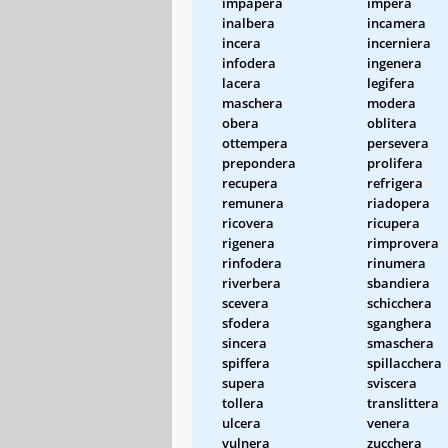
impapera
impera
inalbera
incamera
incera
incerniera
infodera
ingenera
lacera
legifera
maschera
modera
obera
oblitera
ottempera
persevera
prepondera
prolifera
recupera
refrigera
remunera
riadopera
ricovera
ricupera
rigenera
rimprovera
rinfodera
rinumera
riverbera
sbandiera
scevera
schicchera
sfodera
sganghera
sincera
smaschera
spiffera
spillacchera
supera
sviscera
tollera
translittera
ulcera
venera
vulnera
zucchera