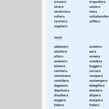
trincera
troposfera
ulcera
usciera
verduriera
viera
voliera
voltabandie
zacchera
zaffera
zuppiera
Verbi
abbevera
accelera
adultera
aera
altera
annera
assevera
assidera
blatera
buggera
calmiera
carcera
commisera
compera
considera
contempera
degenera
delegifera
depolvera
desidera
disalbera
dispera
esagera
esaspera
federa
fodera