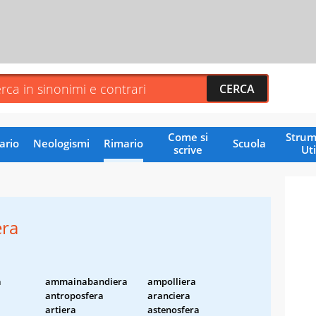
Come si
Strum
ario
Neologismi
Rimario
Scuola
scrive
Uti
era
a
ammainabandiera
ampolliera
antroposfera
aranciera
artiera
astenosfera