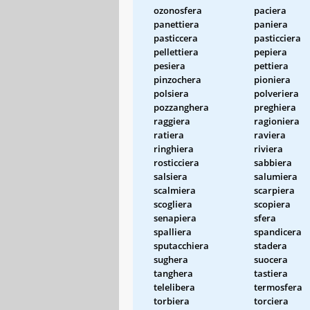
ozonosfera
paciera
panettiera
paniera
pasticcera
pasticciera
pellettiera
pepiera
pesiera
pettiera
pinzochera
pioniera
polsiera
polveriera
pozzanghera
preghiera
raggiera
ragioniera
ratiera
raviera
ringhiera
riviera
rosticciera
sabbiera
salsiera
salumiera
scalmiera
scarpiera
scogliera
scopiera
senapiera
sfera
spalliera
spandicera
sputacchiera
stadera
sughera
suocera
tanghera
tastiera
telelibera
termosfera
torbiera
torciera