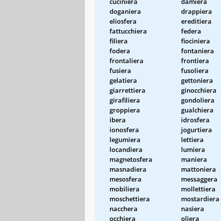
cuciniera
damiera
doganiera
drappiera
eliosfera
ereditiera
fattucchiera
federa
filiera
fiociniera
fodera
fontaniera
frontaliera
frontiera
fusiera
fusoliera
gelatiera
gettoniera
giarrettiera
ginocchiera
girafiliera
gondoliera
groppiera
gualchiera
ibera
idrosfera
ionosfera
jogurtiera
legumiera
lettiera
locandiera
lumiera
magnetosfera
maniera
masnadiera
mattoniera
mesosfera
messaggera
mobiliera
mollettiera
moschettiera
mostardiera
nacchera
nasiera
occhiera
oliera