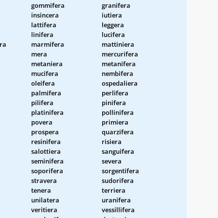
gommifera
granifera
insincera
iutiera
lattifera
leggera
linifera
lucifera
ra
marmifera
mattiniera
mera
mercurifera
metaniera
metanifera
mucifera
nembifera
oleifera
ospedaliera
palmifera
perlifera
pilifera
pinifera
platinifera
pollinifera
povera
primiera
prospera
quarzifera
resinifera
risiera
salottiera
sanguifera
seminifera
severa
soporifera
sorgentifera
stravera
sudorifera
tenera
terriera
unilatera
uranifera
veritiera
vessillifera