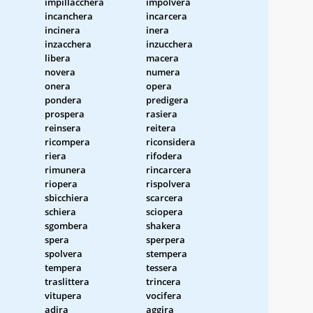
impillacchera
impolvera
incanchera
incarcera
incinera
inera
inzacchera
inzucchera
libera
macera
novera
numera
onera
opera
pondera
predigera
prospera
rasiera
reinsera
reitera
ricompera
riconsidera
riera
rifodera
rimunera
rincarcera
riopera
rispolvera
sbicchiera
scarcera
schiera
sciopera
sgombera
shakera
spera
sperpera
spolvera
stempera
tempera
tessera
traslittera
trincera
vitupera
vocifera
adira
aggira