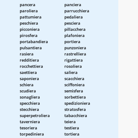
pancera
panciera
paroliera
parrucchiera
pattumiera
pedaliera
peschiera
pesciera
picconiera
pillacchera
pirosfera
plafoniera
portabandiera
portiera
pulsantiera
punzoniera
rasiera
rastrelliera
redditiera
rigattiera
rocchettiera
rosoliera
saettiera
saliera
saponiera
scacchiera
schiera
sciffoniera
scudiera
semisfera
sonagliera
sorbettiera
specchiera
spedizioniera
stecchiera
stratosfera
superpetroliera
tabacchiera
taverniera
teiera
tesoriera
testiera
torpediniera
tortiera