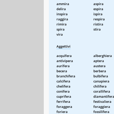
ammira
aspira
delira
espira
inspira
ispira
raggira
respira
rimira
ristira
spira
stira
vira
Aggettivi
acquifera
alberghiera
antivipera
aptera
aurifera
austera
becera
berbera
branchifera
bulbifera
calcifera
canapiera
chelifera
chilifera
conifera
corallifera
cuprifera
diamantifer
ferrifera
festivaliera
foraggera
foraggiera
foriera
fossilifera