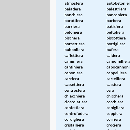
atmosfera
autobetonie
baiadera
balestriera
banchiera
banconiera
barattiera
barbera
barriera
batisfera
betoniera
bettoliera
bischera
biscottiera
borsettiera
bottigliera
bubboliera
bufera
caffettiera
caldera
caminiera
camomillier
cantiniera
capocannoni
caponiera
cappelliera
carriera
cartelliera
cassettiera
cassiera
centrosfera
cera
chiacchiera
chicchera
cioccolatiera
cocchiera
confettiera
conigliera
controfodera
coppiera
cordigliera
corriera
cristalliera
crociera