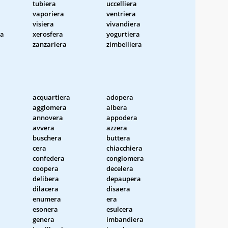
tubiera
uccelliera
vaporiera
ventriera
visiera
vivandiera
ra
xerosfera
yogurtiera
zanzariera
zimbelliera
acquartiera
adopera
agglomera
albera
annovera
appodera
avvera
azzera
buschera
buttera
cera
chiacchiera
confedera
conglomera
coopera
decelera
delibera
depaupera
dilacera
disaera
enumera
era
esonera
esulcera
genera
imbandiera