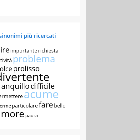
 sinonimi più ricercati
ire
importante
richiesta
problema
tività
prolisso
olce
divertente
ranquillo
difficile
acume
ermettere
fare
particolare
bello
nerme
amore
paura