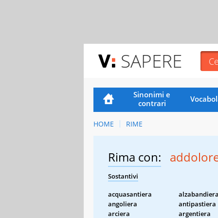
SAPERE
Sinonimi e
Vocabol
contrari
HOME
RIME
Rima con:
addolor
Sostantivi
acquasantiera
alzabandier
angoliera
antipastiera
arciera
argentiera