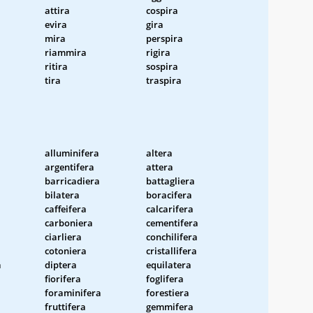
attira
cospira
evira
gira
mira
perspira
riammira
rigira
ritira
sospira
tira
traspira
alluminifera
altera
argentifera
attera
barricadiera
battagliera
bilatera
boracifera
caffeifera
calcarifera
carboniera
cementifera
ciarliera
conchilifera
cotoniera
cristallifera
a
diptera
equilatera
fiorifera
foglifera
foraminifera
forestiera
fruttifera
gemmifera