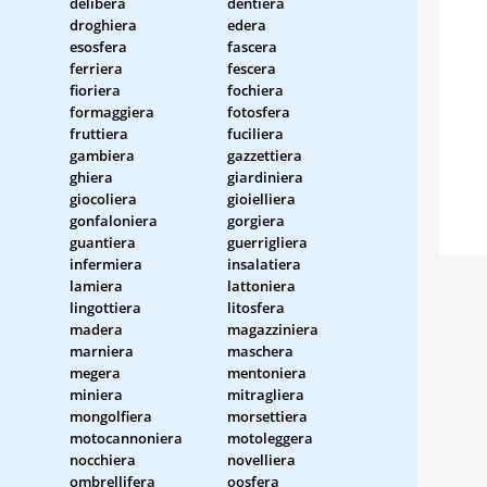
delibera
dentiera
droghiera
edera
esosfera
fascera
ferriera
fescera
fioriera
fochiera
formaggiera
fotosfera
fruttiera
fuciliera
gambiera
gazzettiera
ghiera
giardiniera
giocoliera
gioielliera
gonfaloniera
gorgiera
guantiera
guerrigliera
infermiera
insalatiera
lamiera
lattoniera
lingottiera
litosfera
madera
magazziniera
marniera
maschera
megera
mentoniera
miniera
mitragliera
mongolfiera
morsettiera
motocannoniera
motoleggera
nocchiera
novelliera
ombrellifera
oosfera