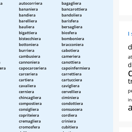
ra
autocorriera
bagagliera
bananiera
bancarottiera
bandiera
bandoliera
barelliera
barisfera
bauliera
bersagliera
bigattiera
biosfera
I
bistecchiera
bomboniera
bottoniera
bracconiera
d
burriera
cabotiera
cambusiera
cameriera
at
a
cannoniera
canottiera
d
era
capocarceriera
capoinfermiera
carceriera
carrettiera
t
cartiera
cartucciera
cavaliera
cavigliera
p
cerniera
cervelliera
chincagliera
ciminiera
i
compostiera
condottiera
consigliera
consuocera
copriteiera
cordiera
cremagliera
criniera
cromosfera
cubitiera