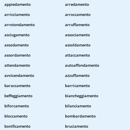
appiedamento
arredamento
arricciamento
arroccamento
arrotondamento
arruffamento
asciugamento
associamento
assodamento
assoldamento
assordamento
attaccamento
attendamento
autoaffondamento
avvicendamento
azzuffamento
baraccamento
barricamento
beffeggiamento
biancheggiamento
biforcamento
bilanciamento
bloccamento
bombardamento
bonificamento
bruciamento