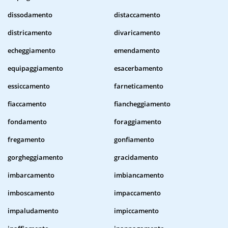
dissodamento
distaccamento
districamento
divaricamento
echeggiamento
emendamento
equipaggiamento
esacerbamento
essiccamento
farneticamento
fiaccamento
fiancheggiamento
fondamento
foraggiamento
fregamento
gonfiamento
gorgheggiamento
gracidamento
imbarcamento
imbiancamento
imboscamento
impaccamento
impaludamento
impiccamento