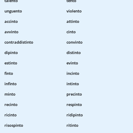
talento
tento
unguento
violento
accinto
attinto
avvinto
cinto
contraddistinto
convinto
dipinto
distinto
estinto
evinto
finto
incinto
infinto
intinto
minto
precinto
recinto
respinto
ricinto
ridipinto
risospinto
ritinto