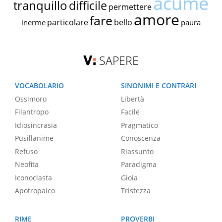
acume
tranquillo
difficile
permettere
amore
fare
particolare
bello
inerme
paura
SAPERE
VOCABOLARIO
SINONIMI E CONTRARI
Ossimoro
Libertà
Filantropo
Facile
Idiosincrasia
Pragmatico
Pusillanime
Conoscenza
Refuso
Riassunto
Neofita
Paradigma
Iconoclasta
Gioia
Apotropaico
Tristezza
RIME
PROVERBI