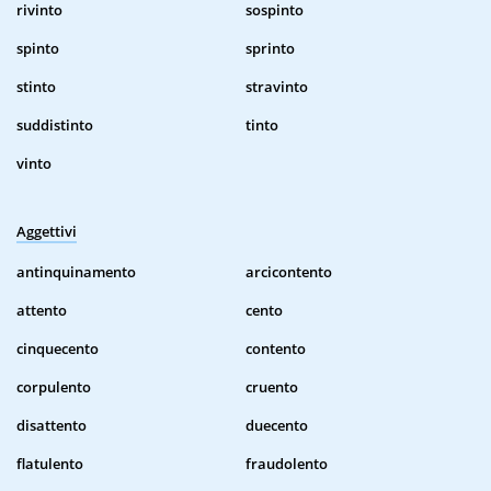
rivinto
sospinto
spinto
sprinto
stinto
stravinto
suddistinto
tinto
vinto
Aggettivi
antinquinamento
arcicontento
attento
cento
cinquecento
contento
corpulento
cruento
disattento
duecento
flatulento
fraudolento