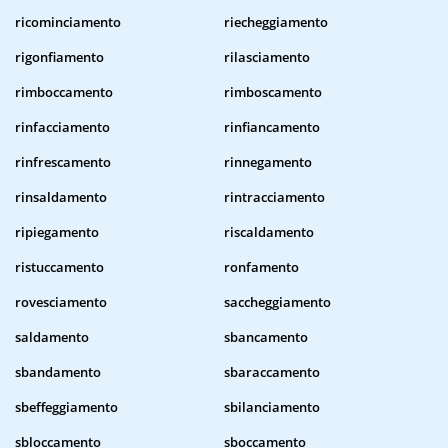
ricominciamento
riecheggiamento
rigonfiamento
rilasciamento
rimboccamento
rimboscamento
rinfacciamento
rinfiancamento
rinfrescamento
rinnegamento
rinsaldamento
rintracciamento
ripiegamento
riscaldamento
ristuccamento
ronfamento
rovesciamento
saccheggiamento
saldamento
sbancamento
sbandamento
sbaraccamento
sbeffeggiamento
sbilanciamento
sbloccamento
sboccamento