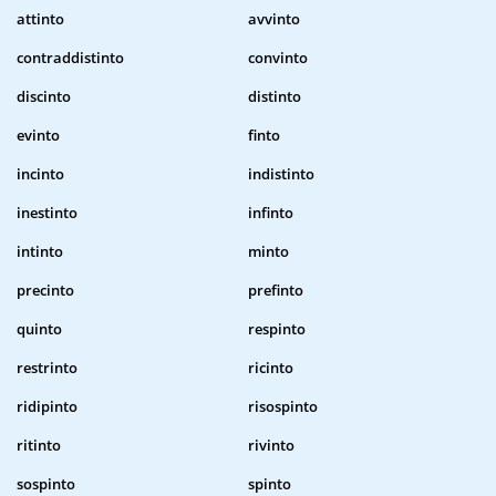
attinto
avvinto
contraddistinto
convinto
discinto
distinto
evinto
finto
incinto
indistinto
inestinto
infinto
intinto
minto
precinto
prefinto
quinto
respinto
restrinto
ricinto
ridipinto
risospinto
ritinto
rivinto
sospinto
spinto