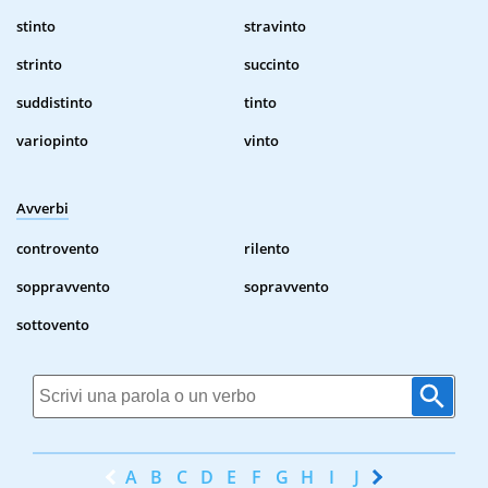
stinto
stravinto
strinto
succinto
suddistinto
tinto
variopinto
vinto
Avverbi
controvento
rilento
soppravvento
sopravvento
sottovento
A
B
C
D
E
F
G
H
I
J
K
L
M
N