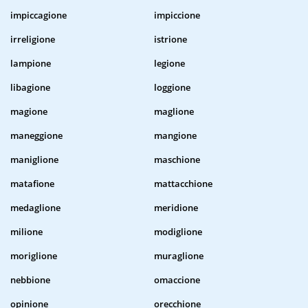
impiccagione
impiccione
irreligione
istrione
lampione
legione
libagione
loggione
magione
maglione
maneggione
mangione
maniglione
maschione
matafione
mattacchione
medaglione
meridione
milione
modiglione
moriglione
muraglione
nebbione
omaccione
opinione
orecchione