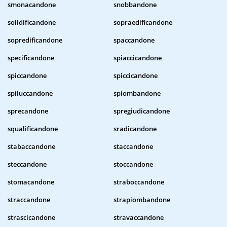
smonacandone
snobbandone
solidificandone
sopraedificandone
sopredificandone
spaccandone
specificandone
spiaccicandone
spiccandone
spiccicandone
spiluccandone
spiombandone
sprecandone
spregiudicandone
squalificandone
sradicandone
stabaccandone
staccandone
steccandone
stoccandone
stomacandone
straboccandone
straccandone
strapiombandone
strascicandone
stravaccandone