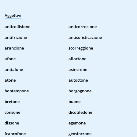
Aggettivi
anticollisione
anticorrosione
antifrizione
antisofisticazione
arancione
scorreggione
afone
alloctone
antialone
asincrone
atone
autoctone
bontempone
borgognone
bretone
buone
consone
dicotiledone
dissone
egemone
francofone
geosincrone