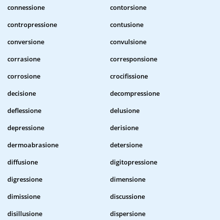
connessione
contorsione
contropressione
contusione
conversione
convulsione
corrasione
corresponsione
corrosione
crocifissione
decisione
decompressione
deflessione
delusione
depressione
derisione
dermoabrasione
detersione
diffusione
digitopressione
digressione
dimensione
dimissione
discussione
disillusione
dispersione