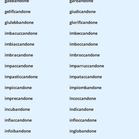
gabbandone
garbandone
gelificandone
giudicandone
giulebbandone
glorificandone
imbacuccandone
imbeccandone
imbiaccandone
imboccandone
imbracandone
imbroccandone
impaccandone
imparruccandone
impasticcandone
impataccandone
impiccandone
impiombandone
imprecandone
incoccandone
incubandone
indicandone
infiaccandone
infioccandone
infoibandone
inglobandone