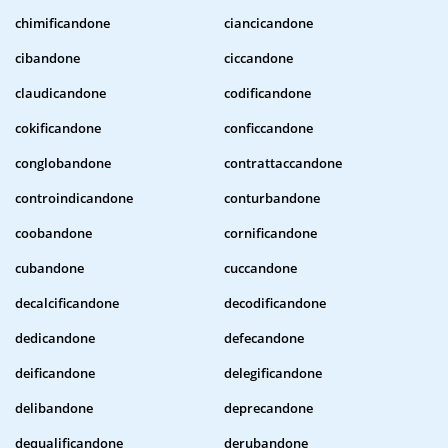
chimificandone
ciancicandone
cibandone
ciccandone
claudicandone
codificandone
cokificandone
conficcandone
conglobandone
contrattaccandone
controindicandone
conturbandone
coobandone
cornificandone
cubandone
cuccandone
decalcificandone
decodificandone
dedicandone
defecandone
deificandone
delegificandone
delibandone
deprecandone
dequalificandone
derubandone