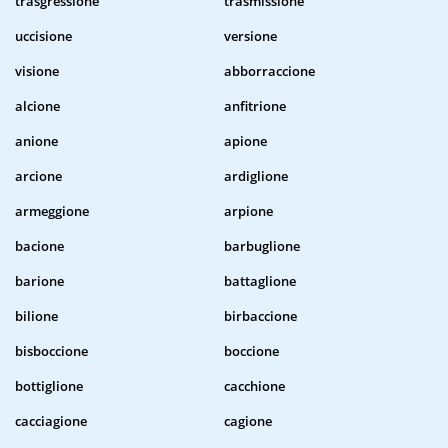
trasgressione
trasmissione
uccisione
versione
visione
abborraccione
alcione
anfitrione
anione
apione
arcione
ardiglione
armeggione
arpione
bacione
barbuglione
barione
battaglione
bilione
birbaccione
bisboccione
boccione
bottiglione
cacchione
cacciagione
cagione