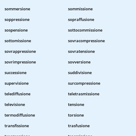
sommersione
sommissione
soppressione
sopraffusione
sospensione
sottocommissione
sottomissione
sovracompressione
sovrappressione
sovratensione
sovrimpressione
sovversione
successione
suddivisione
supervisione
surcompressione
telediffusione
teletrasmissione
televisione
tensione
termodiffusione
torsione
transfissione
trasfusione