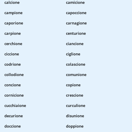
calcione
camicione
campione
capoccione
caporione
carnagione
carpione
centurione
cerchione
ciancione
ciccione
ciglione
codrione
colascione
collodione
comunione
concione
copione
cornicione
crescione
cucchiaione
curculione
decurione
disunione
doccione
doppione