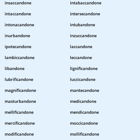
insaccandone
intabaccandone
intaccandone
intersecandone
intonacandone
intubandone
inurbandone
inzuccandone
ipotecandone
laccandone
lambiccandone
leccandone
libandone
lignificandone
lubrificandone
luccicandone
magnificandone
mantecandone
masturbandone
medicandone
mellificandone
mendicandone
mercificandone
moccicandone
modificandone
mollificandone