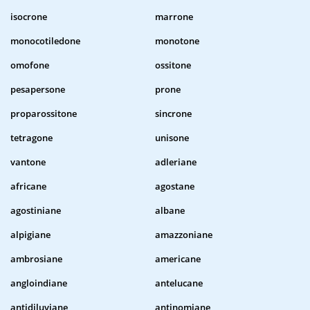
isocrone
marrone
monocotiledone
monotone
omofone
ossitone
pesapersone
prone
proparossitone
sincrone
tetragone
unisone
vantone
adleriane
africane
agostane
agostiniane
albane
alpigiane
amazzoniane
ambrosiane
americane
angloindiane
antelucane
antidiluviane
antinomiane