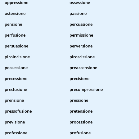
oppressione
ossessione
ostensione
passione
pensione
percussione
perfusione
permissione
persuasione
perversione
piroincisione
piroscissione
possessione
preaccensione
precessione
precisione
preclusione
precompressione
prensione
pressione
pressofusione
pretensione
previsione
processione
professione
profusione