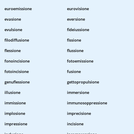
euroemissione
eurovisione
evasione
eversione
evulsione
fideiussione
filodiffusione
fissione
flessione
flussione
fonoincisione
fotoemissione
fotoincisione
fusione
genuflessione
gettopropulsione
illusione
immersione
immissione
immunosoppressione
implosione
imprecisione
impressione
incisione