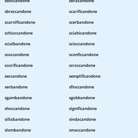
sboccandone
sbracandone
sbreccandone
scarificandone
scarnificandone
scerbandone
schioccandone
sciabicandone
scialbandone
scioccandone
scoccandone
sconficcandone
scorificandone
scroccandone
seccandone
semplificandone
serbandone
sfioccandone
sgambandone
sgobbandone
shoccandone
significandone
sillabandone
sindacandone
slombandone
smaccandone