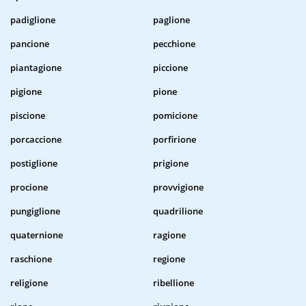
padiglione
paglione
pancione
pecchione
piantagione
piccione
pigione
pione
piscione
pomicione
porcaccione
porfirione
postiglione
prigione
procione
provvigione
pungiglione
quadrilione
quaternione
ragione
raschione
regione
religione
ribellione