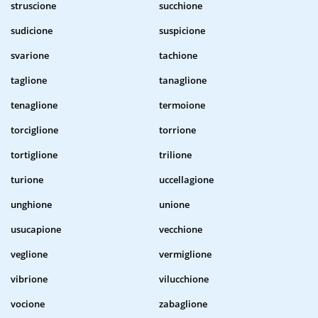
struscione
succhione
sudicione
suspicione
svarione
tachione
taglione
tanaglione
tenaglione
termoione
torciglione
torrione
tortiglione
trilione
turione
uccellagione
unghione
unione
usucapione
vecchione
veglione
vermiglione
vibrione
vilucchione
vocione
zabaglione