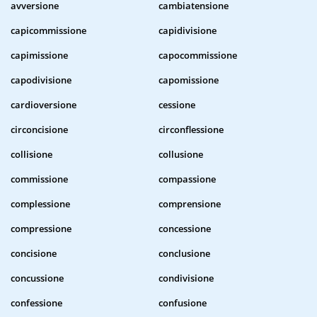
avversione
cambiatensione
capicommissione
capidivisione
capimissione
capocommissione
capodivisione
capomissione
cardioversione
cessione
circoncisione
circonflessione
collisione
collusione
commissione
compassione
complessione
comprensione
compressione
concessione
concisione
conclusione
concussione
condivisione
confessione
confusione