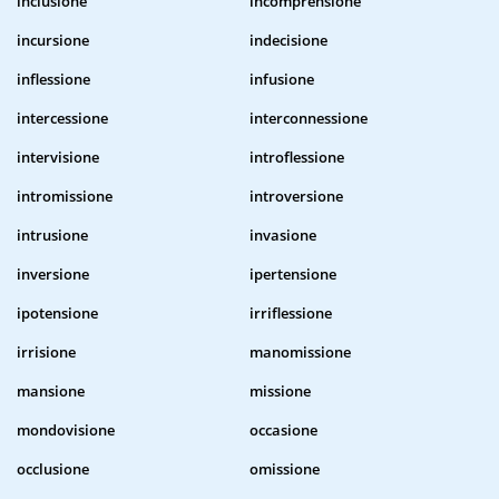
inclusione
incomprensione
incursione
indecisione
inflessione
infusione
intercessione
interconnessione
intervisione
introflessione
intromissione
introversione
intrusione
invasione
inversione
ipertensione
ipotensione
irriflessione
irrisione
manomissione
mansione
missione
mondovisione
occasione
occlusione
omissione