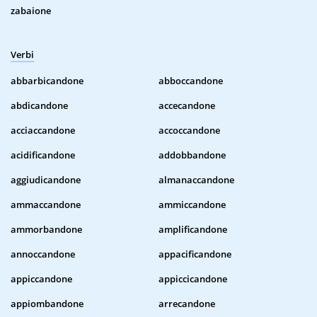
zabaione
Verbi
abbarbicandone
abboccandone
abdicandone
accecandone
acciaccandone
accoccandone
acidificandone
addobbandone
aggiudicandone
almanaccandone
ammaccandone
ammiccandone
ammorbandone
amplificandone
annoccandone
appacificandone
appiccandone
appiccicandone
appiombandone
arrecandone