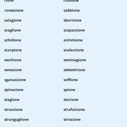
rione
riunione
rovescione
sabbione
salagione
sbornione
scaglione
scapaccione
schidione
scimmione
scorpione
sculaccione
secchione
seminagione
senecione
settentrione
sganascione
soffione
spinacione
spione
stagione
storione
straccione
strafalcione
stranguglione
striscione