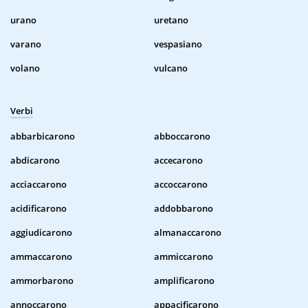
urano
uretano
varano
vespasiano
volano
vulcano
Verbi
abbarbicarono
abboccarono
abdicarono
accecarono
acciaccarono
accoccarono
acidificarono
addobbarono
aggiudicarono
almanaccarono
ammaccarono
ammiccarono
ammorbarono
amplificarono
annoccarono
appacificarono