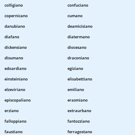
colligiano
confuciano
copernicano
cumano
danubiano
deamicisiano
diafano
diatermano
dickensiano
diocesano
disumano
draconiano
edoardiano
egiziano
einsteiniano
elisabettiano
elzeviriano
emiliano
episcopaliano
erasmiano
erziano
extraurbano
falloppiano
fantozziano
faustiano
ferragostano