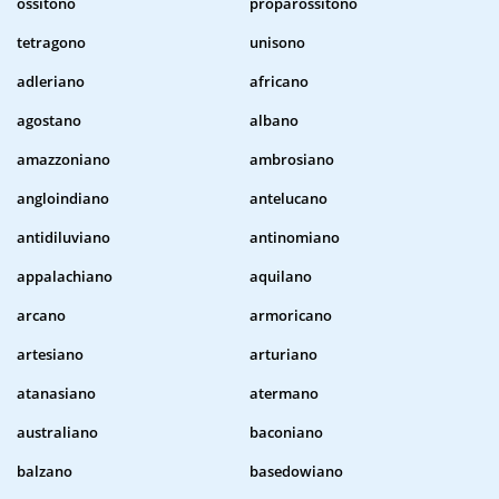
ossitono
proparossitono
tetragono
unisono
adleriano
africano
agostano
albano
amazzoniano
ambrosiano
angloindiano
antelucano
antidiluviano
antinomiano
appalachiano
aquilano
arcano
armoricano
artesiano
arturiano
atanasiano
atermano
australiano
baconiano
balzano
basedowiano