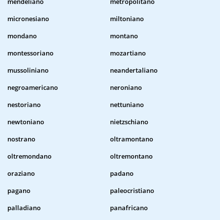
mendeliano
metropolitano
micronesiano
miltoniano
mondano
montano
montessoriano
mozartiano
mussoliniano
neandertaliano
negroamericano
neroniano
nestoriano
nettuniano
newtoniano
nietzschiano
nostrano
oltramontano
oltremondano
oltremontano
oraziano
padano
pagano
paleocristiano
palladiano
panafricano