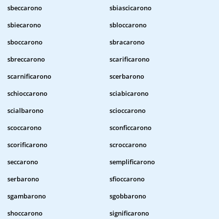
sbeccarono
sbiascicarono
sbiecarono
sbloccarono
sboccarono
sbracarono
sbreccarono
scarificarono
scarnificarono
scerbarono
schioccarono
sciabicarono
scialbarono
scioccarono
scoccarono
sconficcarono
scorificarono
scroccarono
seccarono
semplificarono
serbarono
sfioccarono
sgambarono
sgobbarono
shoccarono
significarono