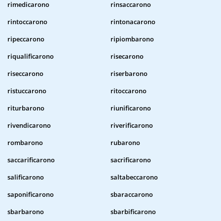
rimedicarono
rinsaccarono
rintoccarono
rintonacarono
ripeccarono
ripiombarono
riqualificarono
risecarono
riseccarono
riserbarono
ristuccarono
ritoccarono
riturbarono
riunificarono
rivendicarono
riverificarono
rombarono
rubarono
saccarificarono
sacrificarono
salificarono
saltabeccarono
saponificarono
sbaraccarono
sbarbarono
sbarbificarono