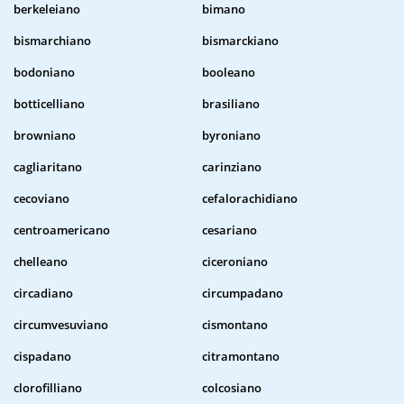
berkeleiano
bimano
bismarchiano
bismarckiano
bodoniano
booleano
botticelliano
brasiliano
browniano
byroniano
cagliaritano
carinziano
cecoviano
cefalorachidiano
centroamericano
cesariano
chelleano
ciceroniano
circadiano
circumpadano
circumvesuviano
cismontano
cispadano
citramontano
clorofilliano
colcosiano