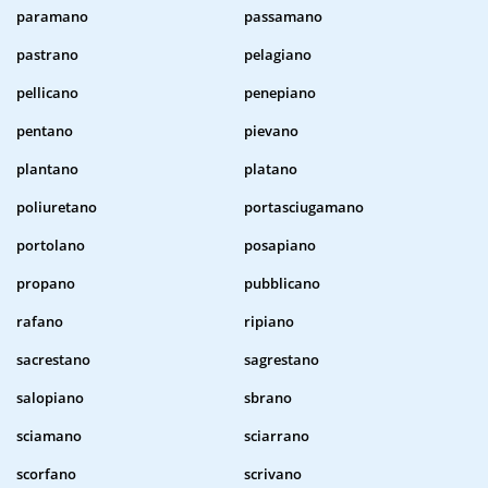
paramano
passamano
pastrano
pelagiano
pellicano
penepiano
pentano
pievano
plantano
platano
poliuretano
portasciugamano
portolano
posapiano
propano
pubblicano
rafano
ripiano
sacrestano
sagrestano
salopiano
sbrano
sciamano
sciarrano
scorfano
scrivano