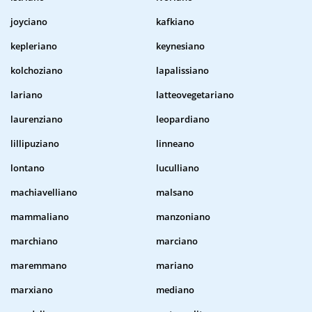
joyciano
kafkiano
kepleriano
keynesiano
kolchoziano
lapalissiano
lariano
latteovegetariano
laurenziano
leopardiano
lillipuziano
linneano
lontano
luculliano
machiavelliano
malsano
mammaliano
manzoniano
marchiano
marciano
maremmano
mariano
marxiano
mediano