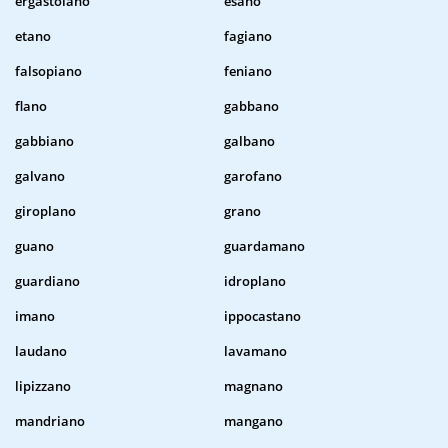
ergastolano
esano
etano
fagiano
falsopiano
feniano
flano
gabbano
gabbiano
galbano
galvano
garofano
giroplano
grano
guano
guardamano
guardiano
idroplano
imano
ippocastano
laudano
lavamano
lipizzano
magnano
mandriano
mangano