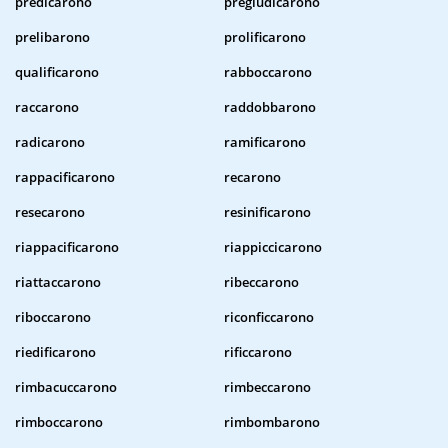
predicarono
pregiudicarono
prelibarono
prolificarono
qualificarono
rabboccarono
raccarono
raddobbarono
radicarono
ramificarono
rappacificarono
recarono
resecarono
resinificarono
riappacificarono
riappiccicarono
riattaccarono
ribeccarono
riboccarono
riconficcarono
riedificarono
rificcarono
rimbacuccarono
rimbeccarono
rimboccarono
rimbombarono