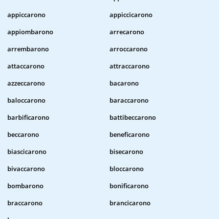
appiccarono
appiccicarono
appiombarono
arrecarono
arrembarono
arroccarono
attaccarono
attraccarono
azzeccarono
bacarono
baloccarono
baraccarono
barbificarono
battibeccarono
beccarono
beneficarono
biascicarono
bisecarono
bivaccarono
bloccarono
bombarono
bonificarono
braccarono
brancicarono