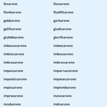
ficcarono
fioccarono
flambarono
fluidificarono
gabbarono
garbarono
gelificarono
giudicarono
giulebbarono
glorificarono
imbacuccarono
imbeccarono
imbiaccarono
imboccarono
imbracarono
imbroccarono
impaccarono
imparruccarono
impasticcarono
impataccarono
impiccarono
impiombarono
imprecarono
incoccarono
incubarono
indicarono