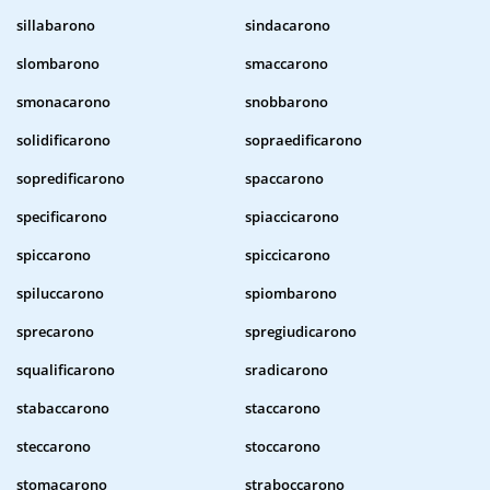
sillabarono
sindacarono
slombarono
smaccarono
smonacarono
snobbarono
solidificarono
sopraedificarono
sopredificarono
spaccarono
specificarono
spiaccicarono
spiccarono
spiccicarono
spiluccarono
spiombarono
sprecarono
spregiudicarono
squalificarono
sradicarono
stabaccarono
staccarono
steccarono
stoccarono
stomacarono
straboccarono