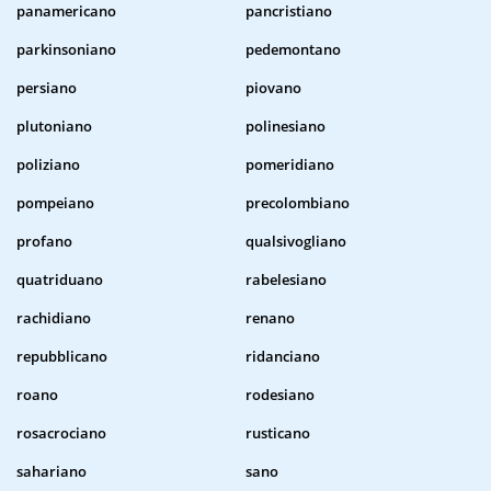
panamericano
pancristiano
parkinsoniano
pedemontano
persiano
piovano
plutoniano
polinesiano
poliziano
pomeridiano
pompeiano
precolombiano
profano
qualsivogliano
quatriduano
rabelesiano
rachidiano
renano
repubblicano
ridanciano
roano
rodesiano
rosacrociano
rusticano
sahariano
sano