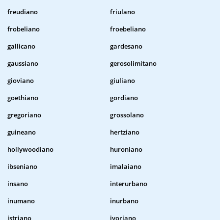
freudiano
friulano
frobeliano
froebeliano
gallicano
gardesano
gaussiano
gerosolimitano
gioviano
giuliano
goethiano
gordiano
gregoriano
grossolano
guineano
hertziano
hollywoodiano
huroniano
ibseniano
imalaiano
insano
interurbano
inumano
inurbano
istriano
ivoriano