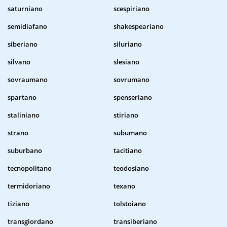
saturniano
scespiriano
semidiafano
shakespeariano
siberiano
siluriano
silvano
slesiano
sovraumano
sovrumano
spartano
spenseriano
staliniano
stiriano
strano
subumano
suburbano
tacitiano
tecnopolitano
teodosiano
termidoriano
texano
tiziano
tolstoiano
transgiordano
transiberiano