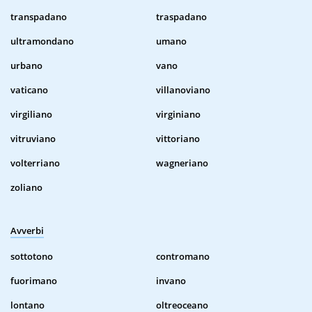
transpadano
traspadano
ultramondano
umano
urbano
vano
vaticano
villanoviano
virgiliano
virginiano
vitruviano
vittoriano
volterriano
wagneriano
zoliano
Avverbi
sottotono
contromano
fuorimano
invano
lontano
oltreoceano