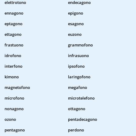
elettrotono
endecagono
ennagono
epigono
eptagono
esagono
ettagono
euzono
frastuono
grammofono
idrofono
infrasuono
interfono
ipsofono
kimono
laringofono
magnetofono
megafono
microfono
microtelefono
nonagono
ottagono
ozono
pentadecagono
pentagono
perdono