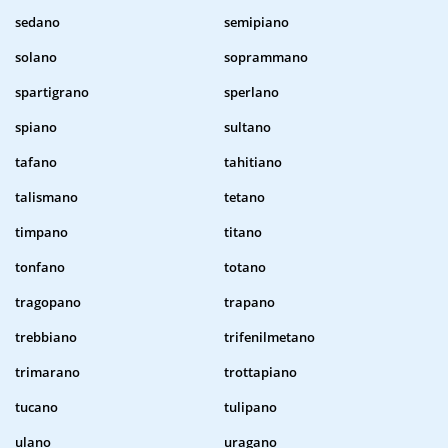
sedano
semipiano
solano
soprammano
spartigrano
sperlano
spiano
sultano
tafano
tahitiano
talismano
tetano
timpano
titano
tonfano
totano
tragopano
trapano
trebbiano
trifenilmetano
trimarano
trottapiano
tucano
tulipano
ulano
uragano