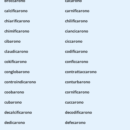
broccarono
cacarono
calcificarono
carnificarono
chiarificarono
chilificarono
chimificarono
ciancicarono
cibarono
ciccarono
claudicarono
codificarono
cokificarono
conficcarono
conglobarono
contrattaccarono
controindicarono
conturbarono
coobarono
cornificarono
cubarono
cuccarono
decalcificarono
decodificarono
dedicarono
defecarono