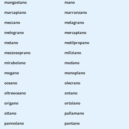
mangostano
mano
marcapiano
marranzano
meccano
melagrano
melograno
mercaptano
metano
metilpropano
mezzosoprano
miliziano
mirabolano
modano
mogano
monoplano
oceano
olecrano
oltreoceano
ontano
origano
ortolano
ottano
pallamano
pannolano
pantano