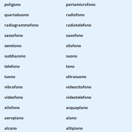
poligono
portamicrofono
quartabuono
radiofono
radiogrammofono
radiotelefono
sassofono
saxofono
semitono
silofono
suddiacono
suono
telefono
tono
tuono
ultrasuono
vibrafono
videocitofono
videofono
videotelefono
xilofono
acquaplano
aeroplano
alano
alcano
altipiano