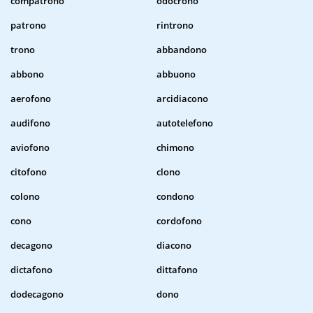
compatrono
odocrono
patrono
rintrono
trono
abbandono
abbono
abbuono
aerofono
arcidiacono
audifono
autotelefono
aviofono
chimono
citofono
clono
colono
condono
cono
cordofono
decagono
diacono
dictafono
dittafono
dodecagono
dono