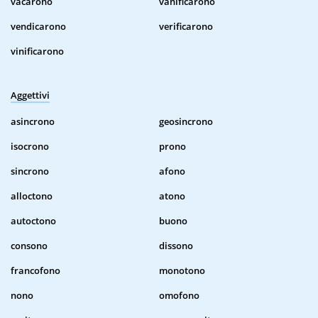
vacarono
vanificarono
vendicarono
verificarono
vinificarono
Aggettivi
asincrono
geosincrono
isocrono
prono
sincrono
afono
alloctono
atono
autoctono
buono
consono
dissono
francofono
monotono
nono
omofono