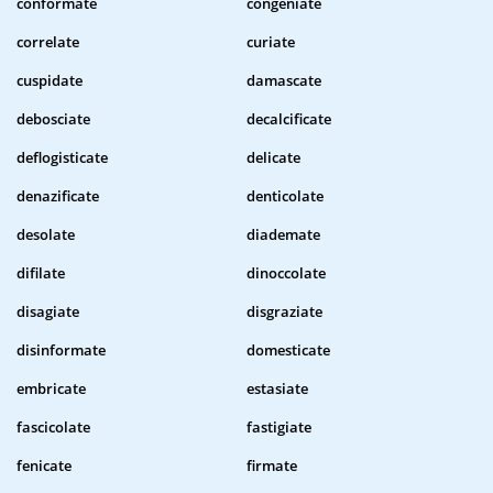
conformate
congeniate
correlate
curiate
cuspidate
damascate
debosciate
decalcificate
deflogisticate
delicate
denazificate
denticolate
desolate
diademate
difilate
dinoccolate
disagiate
disgraziate
disinformate
domesticate
embricate
estasiate
fascicolate
fastigiate
fenicate
firmate