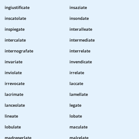
ingiustificate
insaziate
inscatolate
insondate
inspiegate
interalleate
intercalate
intermediate
internografate
interrelate
invariate
invendicate
inviolate
irrelate
irrevocate
laccate
lacrimate
lamellate
lanceolate
legate
lineate
lobate
lobulate
maculate
madreperlate
malcelate