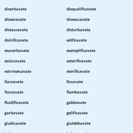
diserbavate
disqualificavate
dissecavate
disseccavate
distaccavate
disturbavate
dolcificavate
edificavate
esacerbavate
esemplificavate
essiccavate
esterificavate
estrinsecavate
eterificavate
fiaccavate
ficcavate
fioccavate
flambavate
fluidificavate
gabbavate
garbavate
gelificavate
giudicavate
giulebbavate