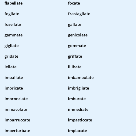
flabellate
focate
fogliate
frastagliate
fusellate
gallate
gammate
genicolate
gigliate
gommate
gridate
griffate
iellate
illibate
imballate
imbambolate
imbricate
imbrigliate
imbronciate
imbucate
immacolate
immediate
imparruccate
impasticcate
imperturbate
implacate