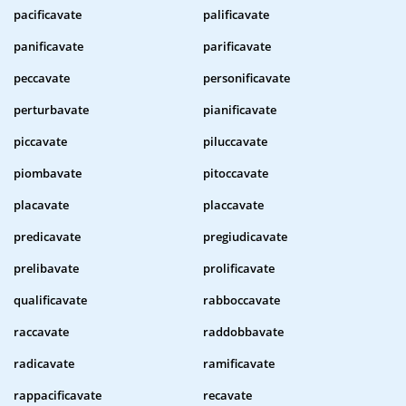
pacificavate
palificavate
panificavate
parificavate
peccavate
personificavate
perturbavate
pianificavate
piccavate
piluccavate
piombavate
pitoccavate
placavate
placcavate
predicavate
pregiudicavate
prelibavate
prolificavate
qualificavate
rabboccavate
raccavate
raddobbavate
radicavate
ramificavate
rappacificavate
recavate