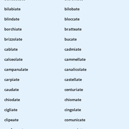
bilabiate
bilobate
blindate
bloccate
borchiate
bratteate
brizzolate
bucate
cablate
cadmiate
calceolate
cammellate
campanulate
canalicolate
carpiate
castellate
caudate
centuriate
chiodate
chiomate
cigliate
cingolate
clipeate
comunicate