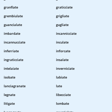
granfiate
graticciate
grembiulate
grigliate
guancialate
gugliate
imbardate
incannicciate
incannucciate
inculate
inferriate
inforcate
ingraticciate
insalate
intelaiate
inverniciate
isobate
labiate
lanciagranate
late
legnate
libecciate
litigate
lombate