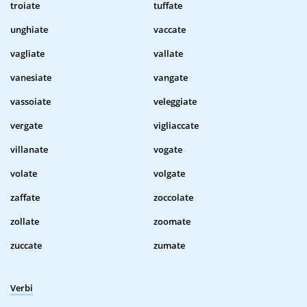
troiate
tuffate
unghiate
vaccate
vagliate
vallate
vanesiate
vangate
vassoiate
veleggiate
vergate
vigliaccate
villanate
vogate
volate
volgate
zaffate
zoccolate
zollate
zoomate
zuccate
zumate
Verbi