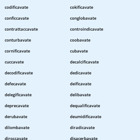
codificavate
cokificavate
conficcavate
conglobavate
contrattaccavate
controindicavate
conturbavate
coobavate
cornificavate
cubavate
cuccavate
decalcificavate
decodificavate
dedicavate
defecavate
deificavate
delegificavate
delibavate
deprecavate
dequalificavate
derubavate
deumidificavate
dilombavate
diradicavate
diroccavate
disacerbavate