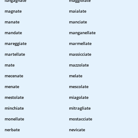
lungagnate
maggiolate
magnate
maialate
manate
manciate
mandate
manganellate
mareggiate
marmellate
martellate
massicciate
mate
mazzolate
mecenate
melate
menate
mescolate
mestolate
miagolate
minchiate
mitragliate
monellate
mostacciate
nerbate
nevicate