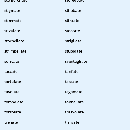
stenterellate
stereobate
stigmate
stilobate
stimmate
stincate
stivalate
stoccate
stornellate
strigliate
strimpellate
stupidate
suricate
sventagliate
taccate
tanfate
tartufate
tascate
tavolate
tegamate
tombolate
tonnellate
torsolate
trasvolate
trenate
trincate