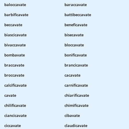
baloccavate
baraccavate
barbificavate
battibeccavate
beccavate
beneficavate
biascicavate
bisecavate
bivaccavate
bloccavate
bombavate
bonificavate
braccavate
brancicavate
broccavate
cacavate
calcificavate
carnificavate
cavate
chiarificavate
chilificavate
chimificavate
ciancicavate
cibavate
ciccavate
claudicavate