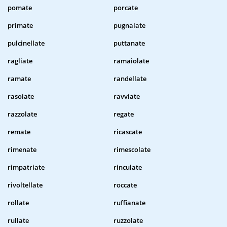
pomate
porcate
primate
pugnalate
pulcinellate
puttanate
ragliate
ramaiolate
ramate
randellate
rasoiate
ravviate
razzolate
regate
remate
ricascate
rimenate
rimescolate
rimpatriate
rinculate
rivoltellate
roccate
rollate
ruffianate
rullate
ruzzolate