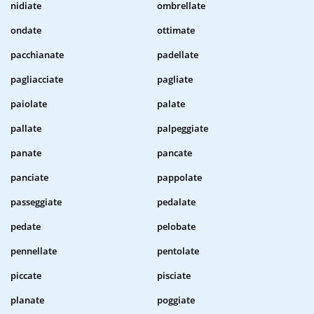
nidiate
ombrellate
ondate
ottimate
pacchianate
padellate
pagliacciate
pagliate
paiolate
palate
pallate
palpeggiate
panate
pancate
panciate
pappolate
passeggiate
pedalate
pedate
pelobate
pennellate
pentolate
piccate
pisciate
planate
poggiate