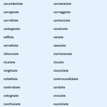
carambolate
carnevalate
carognate
carreggiate
carrellate
cartocciate
castagnate
cavalcate
ceffate
cenate
cervellate
cesoiate
chiocciate
ciarlatanate
cicalate
ciccate
cinghiate
cioccolate
coltellate
controcandidate
controdate
cordate
cotognate
crociate
cucchiaiate
cucciolate