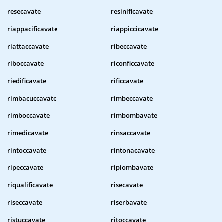
resecavate
resinificavate
riappacificavate
riappiccicavate
riattaccavate
ribeccavate
riboccavate
riconficcavate
riedificavate
rificcavate
rimbacuccavate
rimbeccavate
rimboccavate
rimbombavate
rimedicavate
rinsaccavate
rintoccavate
rintonacavate
ripeccavate
ripiombavate
riqualificavate
risecavate
riseccavate
riserbavate
ristuccavate
ritoccavate