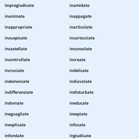
impregiudicate
inamidate
inanimate
inappagate
inappropriate
inarticolate
inauspicate
incartocciate
incastellate
inconsolate
incontrollate
increate
incrociate
indelicate
indemoniate
indiavolate
indifferenziate
indisturbate
indomate
ineducate
ineguagliate
inespiate
inesplicate
infocate
infondate
ingiudicate