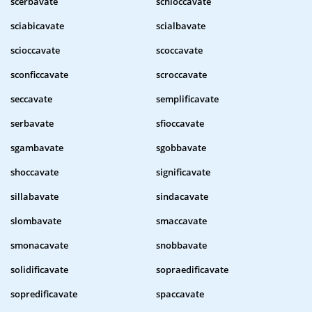
scerbavate
schioccavate
sciabicavate
scialbavate
scioccavate
scoccavate
sconficcavate
scroccavate
seccavate
semplificavate
serbavate
sfioccavate
sgambavate
sgobbavate
shoccavate
significavate
sillabavate
sindacavate
slombavate
smaccavate
smonacavate
snobbavate
solidificavate
sopraedificavate
sopredificavate
spaccavate