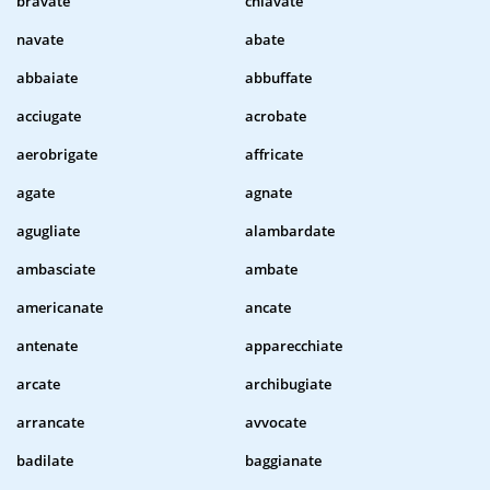
bravate
chiavate
navate
abate
abbaiate
abbuffate
acciugate
acrobate
aerobrigate
affricate
agate
agnate
agugliate
alambardate
ambasciate
ambate
americanate
ancate
antenate
apparecchiate
arcate
archibugiate
arrancate
avvocate
badilate
baggianate