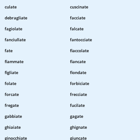
culate
cuscinate
debragliate
facciate
fagiolate
falcate
fanciullate
fantocciate
fate
fiaccolate
fiammate
fiancate
figliate
fiondate
folate
forbiciate
forcate
frecciate
fregate
fucilate
gabbiate
gagate
ghiaiate
ghignate
ginocchiate
giuncate