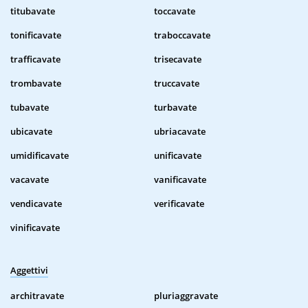
titubavate
toccavate
tonificavate
traboccavate
trafficavate
trisecavate
trombavate
truccavate
tubavate
turbavate
ubicavate
ubriacavate
umidificavate
unificavate
vacavate
vanificavate
vendicavate
verificavate
vinificavate
Aggettivi
architravate
pluriaggravate