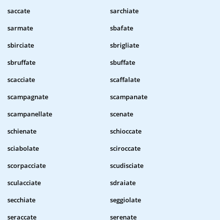
saccate
sarchiate
sarmate
sbafate
sbirciate
sbrigliate
sbruffate
sbuffate
scacciate
scaffalate
scampagnate
scampanate
scampanellate
scenate
schienate
schioccate
sciabolate
sciroccate
scorpacciate
scudisciate
sculacciate
sdraiate
secchiate
seggiolate
seraccate
serenate