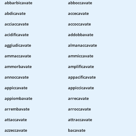
abbarbicavate
abboccavate
abdicavate
accecavate
acciaccavate
accoccavate
acidificavate
addobbavate
aggiudicavate
almanaccavate
ammaccavate
ammiccavate
ammorbavate
amplificavate
annoccavate
appacificavate
appiccavate
appiccicavate
appiombavate
arrecavate
arrembavate
arroccavate
attaccavate
attraccavate
azzeccavate
bacavate