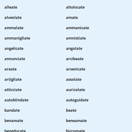
alleate
altolocate
alveolate
amate
ammalate
ammanicate
ammanigliate
amnistiate
angelicate
angolate
annunciate
arcibeate
areate
arsenicate
artigliate
assolate
atticciate
auricolate
autoblindate
autoguidate
bandate
beate
benamate
beneamate
beneducate
bicromate