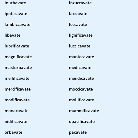
inurbavate
inzuccavate
ipotecavate
laccavate
lambiccavate
leccavate
libavate
lignificavate
lubrificavate
luccicavate
magnificavate
mantecavate
masturbavate
medicavate
mellificavate
mendicavate
mercificavate
moccicavate
modificavate
mollificavate
monacavate
mummificavate
nidificavate
opacificavate
orbavate
pacavate