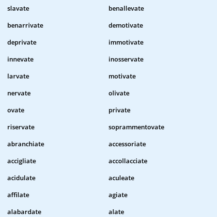
slavate
benallevate
benarrivate
demotivate
deprivate
immotivate
innevate
inosservate
larvate
motivate
nervate
olivate
ovate
private
riservate
soprammentovate
abranchiate
accessoriate
accigliate
accollacciate
acidulate
aculeate
affilate
agiate
alabardate
alate