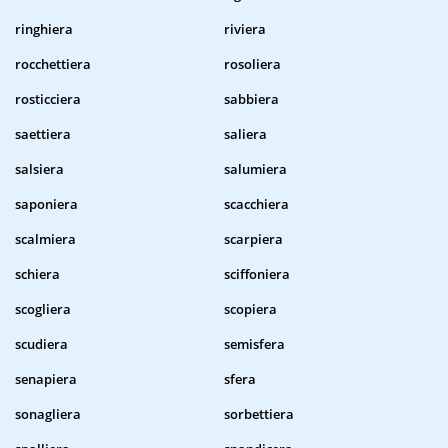
ringhiera
riviera
rocchettiera
rosoliera
rosticciera
sabbiera
saettiera
saliera
salsiera
salumiera
saponiera
scacchiera
scalmiera
scarpiera
schiera
sciffoniera
scogliera
scopiera
scudiera
semisfera
senapiera
sfera
sonagliera
sorbettiera