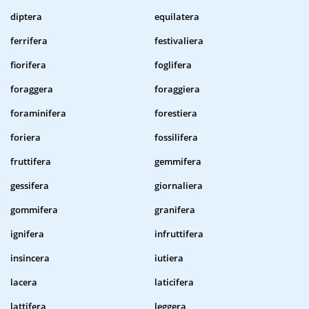
diptera
equilatera
ferrifera
festivaliera
fiorifera
foglifera
foraggera
foraggiera
foraminifera
forestiera
foriera
fossilifera
fruttifera
gemmifera
gessifera
giornaliera
gommifera
granifera
ignifera
infruttifera
insincera
iutiera
lacera
laticifera
lattifera
leggera