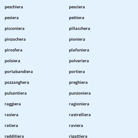
peschiera
pesciera
pesiera
pettiera
picconiera
pillacchera
pinzochera
pioniera
pirosfera
plafoniera
polsiera
polveriera
portabandiera
portiera
pozzanghera
preghiera
pulsantiera
punzoniera
raggiera
ragioniera
rasiera
rastrelliera
ratiera
raviera
redditiera
rigattiera