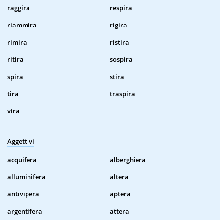
raggira
respira
riammira
rigira
rimira
ristira
ritira
sospira
spira
stira
tira
traspira
vira
Aggettivi
acquifera
alberghiera
alluminifera
altera
antivipera
aptera
argentifera
attera