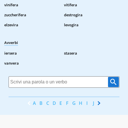
vinifera
vitifera
zuccherifera
destrogira
elzevira
levogira
Avverbi
iersera
stasera
vanvera
A
B
C
D
E
F
G
H
I
J
K
L
M
N