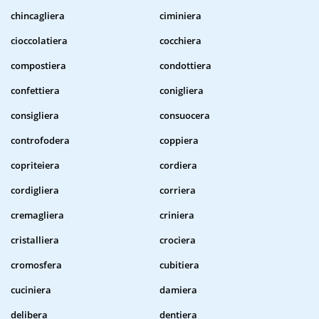
chincagliera
ciminiera
cioccolatiera
cocchiera
compostiera
condottiera
confettiera
conigliera
consigliera
consuocera
controfodera
coppiera
copriteiera
cordiera
cordigliera
corriera
cremagliera
criniera
cristalliera
crociera
cromosfera
cubitiera
cuciniera
damiera
delibera
dentiera