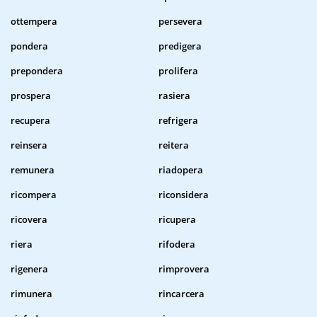
ottempera
persevera
pondera
predigera
prepondera
prolifera
prospera
rasiera
recupera
refrigera
reinsera
reitera
remunera
riadopera
ricompera
riconsidera
ricovera
ricupera
riera
rifodera
rigenera
rimprovera
rimunera
rincarcera