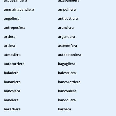
acquasantiera
alzabandiera
ammainabandiera
ampolliera
angoliera
antipastiera
antroposfera
aranciera
arciera
argentiera
artiera
astenosfera
atmosfera
autobetoniera
autocorriera
bagagliera
baiadera
balestriera
bananiera
bancarottiera
banchiera
banconiera
bandiera
bandoliera
barattiera
barbera