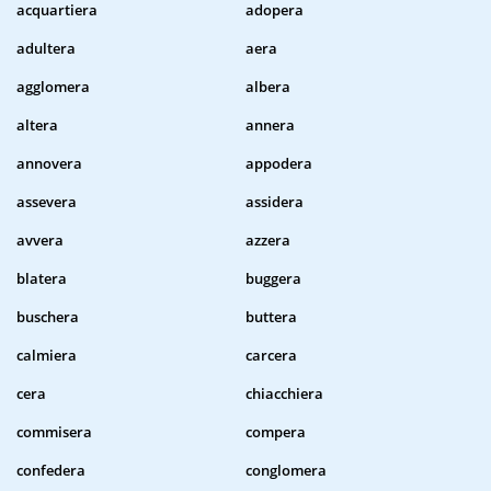
acquartiera
adopera
adultera
aera
agglomera
albera
altera
annera
annovera
appodera
assevera
assidera
avvera
azzera
blatera
buggera
buschera
buttera
calmiera
carcera
cera
chiacchiera
commisera
compera
confedera
conglomera