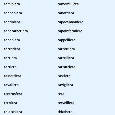
caminiera
camomilliera
cannoniera
canottiera
cantiniera
capocannoniera
capocarceriera
capoinfermiera
caponiera
cappelliera
carceriera
carrettiera
carriera
cartelliera
cartiera
cartucciera
cassettiera
cassiera
cavaliera
cavigliera
centrosfera
cera
cerniera
cervelliera
chiacchiera
chicchera