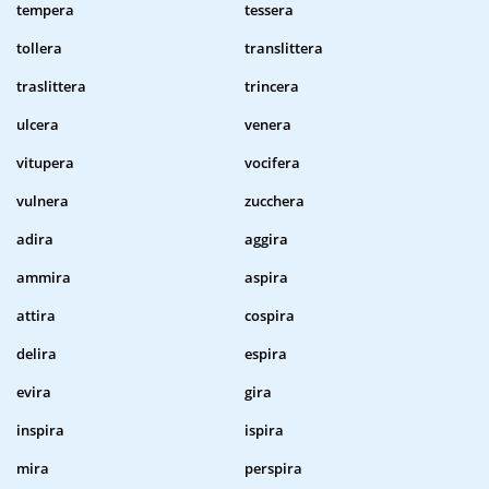
tempera
tessera
tollera
translittera
traslittera
trincera
ulcera
venera
vitupera
vocifera
vulnera
zucchera
adira
aggira
ammira
aspira
attira
cospira
delira
espira
evira
gira
inspira
ispira
mira
perspira