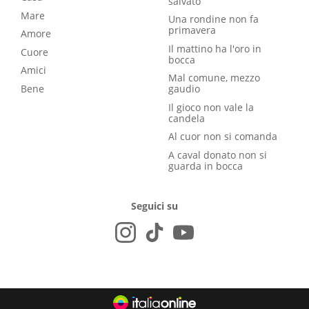
salvato
Mare
Una rondine non fa
primavera
Amore
Il mattino ha l'oro in
Cuore
bocca
Amici
Mal comune, mezzo
Bene
gaudio
Il gioco non vale la
candela
Al cuor non si comanda
A caval donato non si
guarda in bocca
Seguici su