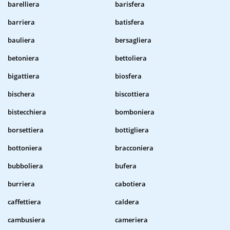
barelliera
barisfera
barriera
batisfera
bauliera
bersagliera
betoniera
bettoliera
bigattiera
biosfera
bischera
biscottiera
bistecchiera
bomboniera
borsettiera
bottigliera
bottoniera
bracconiera
bubboliera
bufera
burriera
cabotiera
caffettiera
caldera
cambusiera
cameriera