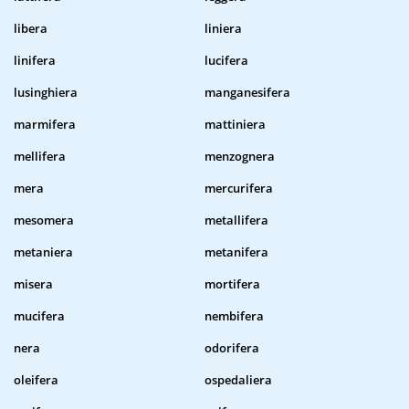
libera
liniera
linifera
lucifera
lusinghiera
manganesifera
marmifera
mattiniera
mellifera
menzognera
mera
mercurifera
mesomera
metallifera
metaniera
metanifera
misera
mortifera
mucifera
nembifera
nera
odorifera
oleifera
ospedaliera