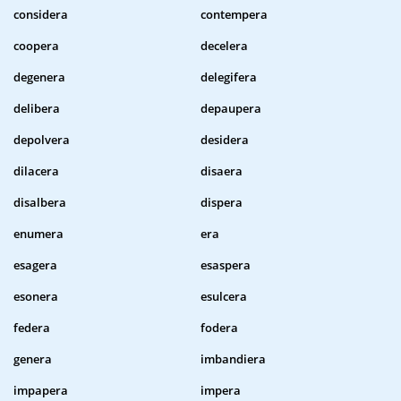
considera
contempera
coopera
decelera
degenera
delegifera
delibera
depaupera
depolvera
desidera
dilacera
disaera
disalbera
dispera
enumera
era
esagera
esaspera
esonera
esulcera
federa
fodera
genera
imbandiera
impapera
impera