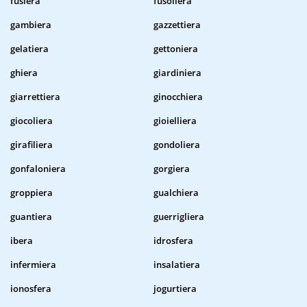
fusiera
fusoliera
gambiera
gazzettiera
gelatiera
gettoniera
ghiera
giardiniera
giarrettiera
ginocchiera
giocoliera
gioielliera
girafiliera
gondoliera
gonfaloniera
gorgiera
groppiera
gualchiera
guantiera
guerrigliera
ibera
idrosfera
infermiera
insalatiera
ionosfera
jogurtiera