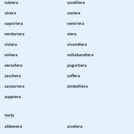
tubiera
uccelliera
ulcera
usciera
vaporiera
ventriera
verduriera
viera
visiera
vivandiera
voliera
voltabandiera
xerosfera
yogurtiera
zacchera
zaffera
zanzariera
zimbelliera
zuppiera
Verbi
abbevera
accelera