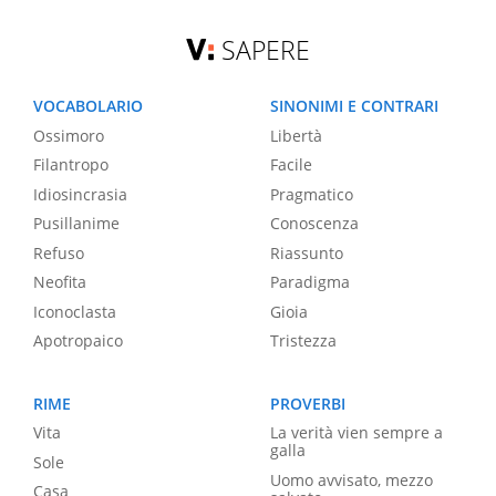
SAPERE
VOCABOLARIO
SINONIMI E CONTRARI
Ossimoro
Libertà
Filantropo
Facile
Idiosincrasia
Pragmatico
Pusillanime
Conoscenza
Refuso
Riassunto
Neofita
Paradigma
Iconoclasta
Gioia
Apotropaico
Tristezza
RIME
PROVERBI
Vita
La verità vien sempre a
galla
Sole
Uomo avvisato, mezzo
Casa