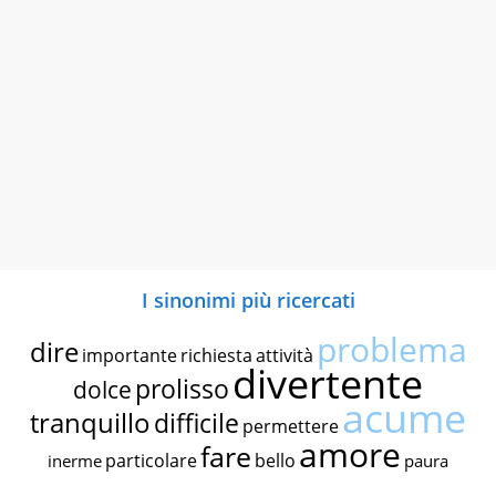
I sinonimi più ricercati
problema
dire
importante
richiesta
attività
divertente
prolisso
dolce
acume
tranquillo
difficile
permettere
amore
fare
particolare
bello
inerme
paura