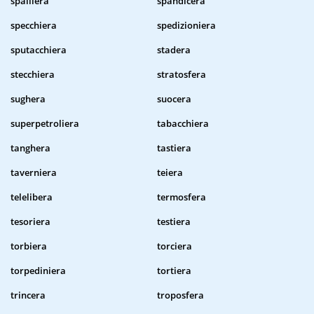
spalliera
spandicera
specchiera
spedizioniera
sputacchiera
stadera
stecchiera
stratosfera
sughera
suocera
superpetroliera
tabacchiera
tanghera
tastiera
taverniera
teiera
telelibera
termosfera
tesoriera
testiera
torbiera
torciera
torpediniera
tortiera
trincera
troposfera