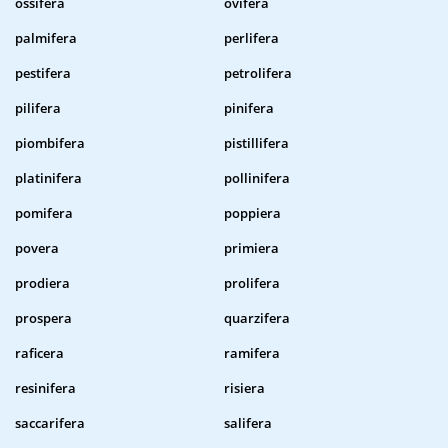
ossifera
ovifera
palmifera
perlifera
pestifera
petrolifera
pilifera
pinifera
piombifera
pistillifera
platinifera
pollinifera
pomifera
poppiera
povera
primiera
prodiera
prolifera
prospera
quarzifera
raficera
ramifera
resinifera
risiera
saccarifera
salifera