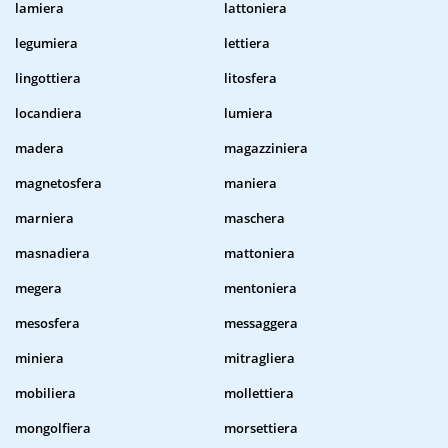
lamiera
lattoniera
legumiera
lettiera
lingottiera
litosfera
locandiera
lumiera
madera
magazziniera
magnetosfera
maniera
marniera
maschera
masnadiera
mattoniera
megera
mentoniera
mesosfera
messaggera
miniera
mitragliera
mobiliera
mollettiera
mongolfiera
morsettiera