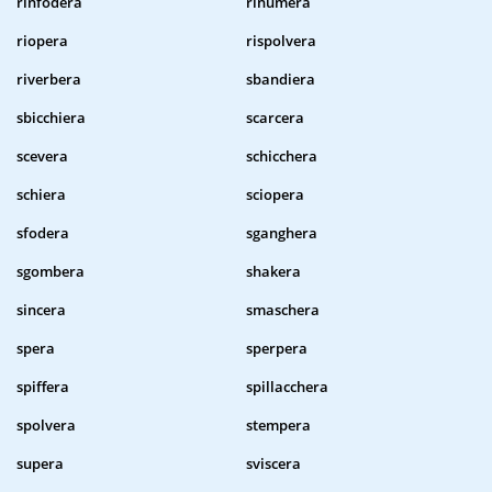
rinfodera
rinumera
riopera
rispolvera
riverbera
sbandiera
sbicchiera
scarcera
scevera
schicchera
schiera
sciopera
sfodera
sganghera
sgombera
shakera
sincera
smaschera
spera
sperpera
spiffera
spillacchera
spolvera
stempera
supera
sviscera