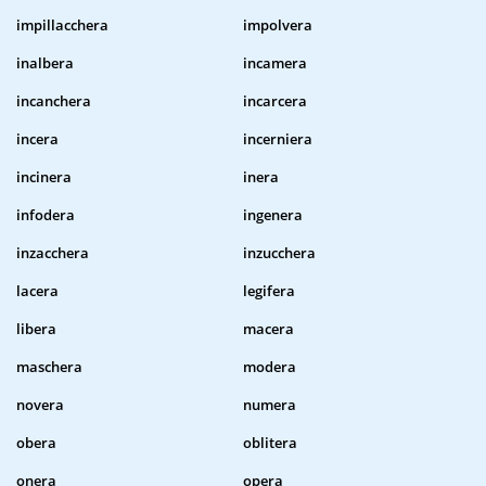
impillacchera
impolvera
inalbera
incamera
incanchera
incarcera
incera
incerniera
incinera
inera
infodera
ingenera
inzacchera
inzucchera
lacera
legifera
libera
macera
maschera
modera
novera
numera
obera
oblitera
onera
opera