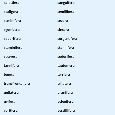
salottiera
sanguifera
scaligera
semilibera
seminifera
severa
sgombera
sincera
soporifera
sorgentifera
staminifera
stannifera
stravera
sudorifera
tannifera
tautomera
tenera
terriera
transfrontaliera
trilatera
unilatera
uranifera
uvifera
velenifera
veritiera
vessillifera