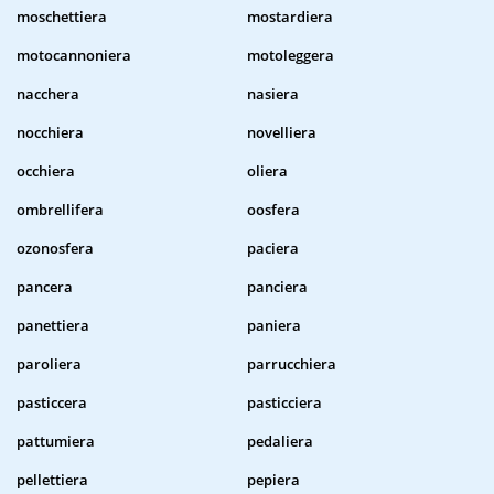
moschettiera
mostardiera
motocannoniera
motoleggera
nacchera
nasiera
nocchiera
novelliera
occhiera
oliera
ombrellifera
oosfera
ozonosfera
paciera
pancera
panciera
panettiera
paniera
paroliera
parrucchiera
pasticcera
pasticciera
pattumiera
pedaliera
pellettiera
pepiera