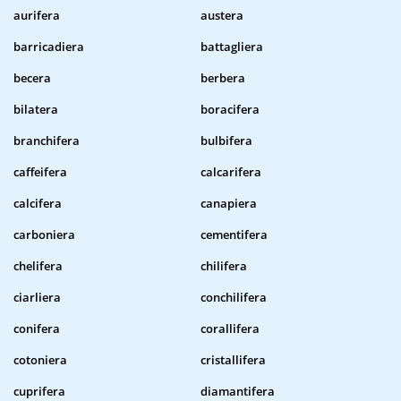
aurifera
austera
barricadiera
battagliera
becera
berbera
bilatera
boracifera
branchifera
bulbifera
caffeifera
calcarifera
calcifera
canapiera
carboniera
cementifera
chelifera
chilifera
ciarliera
conchilifera
conifera
corallifera
cotoniera
cristallifera
cuprifera
diamantifera