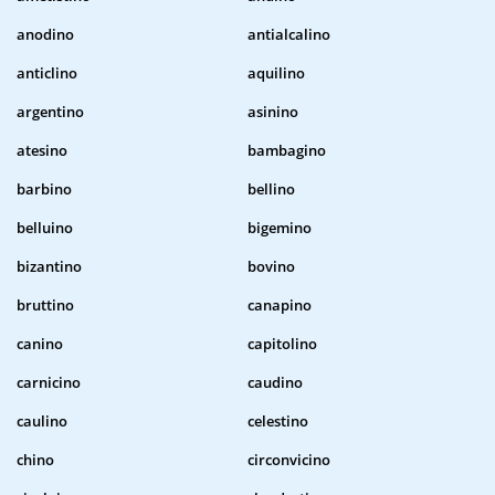
anodino
antialcalino
anticlino
aquilino
argentino
asinino
atesino
bambagino
barbino
bellino
belluino
bigemino
bizantino
bovino
bruttino
canapino
canino
capitolino
carnicino
caudino
caulino
celestino
chino
circonvicino