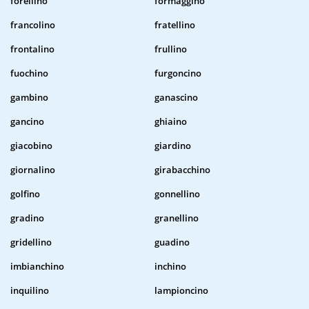
forellino
formaggino
francolino
fratellino
frontalino
frullino
fuochino
furgoncino
gambino
ganascino
gancino
ghiaino
giacobino
giardino
giornalino
girabacchino
golfino
gonnellino
gradino
granellino
gridellino
guadino
imbianchino
inchino
inquilino
lampioncino