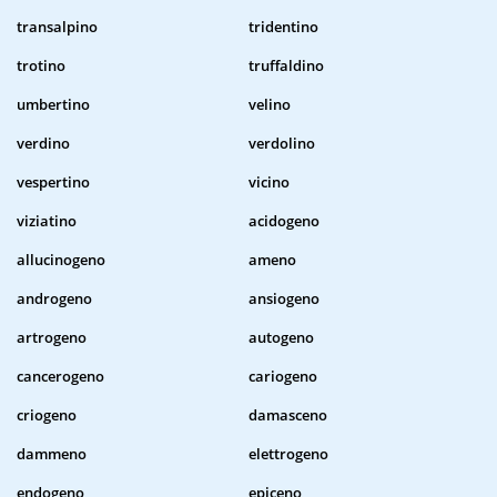
transalpino
tridentino
trotino
truffaldino
umbertino
velino
verdino
verdolino
vespertino
vicino
viziatino
acidogeno
allucinogeno
ameno
androgeno
ansiogeno
artrogeno
autogeno
cancerogeno
cariogeno
criogeno
damasceno
dammeno
elettrogeno
endogeno
epiceno