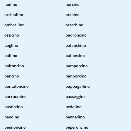
nodino
norcino
occhialino
occhino
ombrellino
orecchino
ossicino
padroncino
paglino
palanchino
pallino
palloncino
paltoncino
pamporcino
pancino
panporcino
pantaloncino
pappagallino
parrucchino
passeggino
pasticcino
pedalino
pendino
pennellino
pennoncino
peperoncino