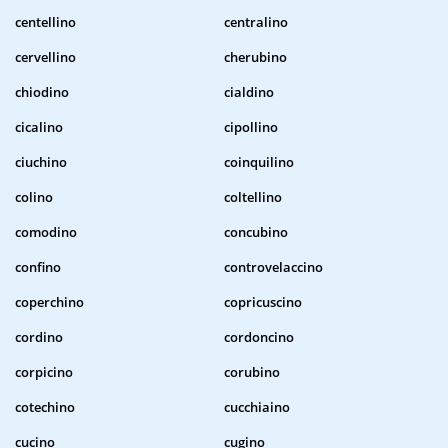
centellino
centralino
cervellino
cherubino
chiodino
cialdino
cicalino
cipollino
ciuchino
coinquilino
colino
coltellino
comodino
concubino
confino
controvelaccino
coperchino
copricuscino
cordino
cordoncino
corpicino
corubino
cotechino
cucchiaino
cucino
cugino