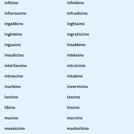
inficino
infoibino
infornacino
infradicino
ingabbino
inghiaino
inglobino
ingraticcino
inguaino
insabbino
insudicino
intelaino
interfaccino
intralcino
intreccino
intubino
inurbino
invernicino
lancino
lascino
libino
lincino
macino
marcino
massiccino
masturbino