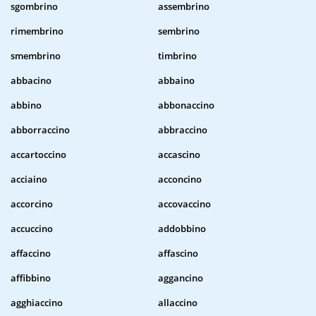
sgombrino
assembrino
rimembrino
sembrino
smembrino
timbrino
abbacino
abbaino
abbino
abbonaccino
abborraccino
abbraccino
accartoccino
accascino
acciaino
acconcino
accorcino
accovaccino
accuccino
addobbino
affaccino
affascino
affibbino
aggancino
agghiaccino
allaccino