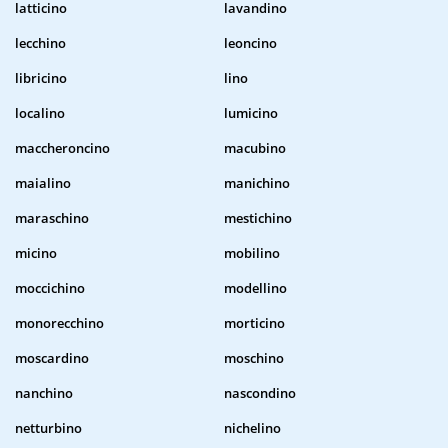
latticino
lavandino
lecchino
leoncino
libricino
lino
localino
lumicino
maccheroncino
macubino
maialino
manichino
maraschino
mestichino
micino
mobilino
moccichino
modellino
monorecchino
morticino
moscardino
moschino
nanchino
nascondino
netturbino
nichelino