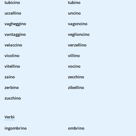
tubicino
tubino
uccellino
uncino
vagheggino
vagoncino
vantaggino
veglioncino
velaccino
verzellino
vicolino
villino
vitellino
vocino
zaino
zecchino
zerbino
zibellino
zucchino
Verbi
ingombrino
ombrino