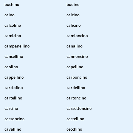
buchino
budino
caino
calcino
calcolino
calicino
camicino
camioncino
campanellino
canalino
cancellino
cannoncino
caolino
capellino
cappellino
carboncino
carciofino
cardellino
cartellino
cartoncino
cascino
cassettoncino
cassoncino
castellino
cavallino
cecchino