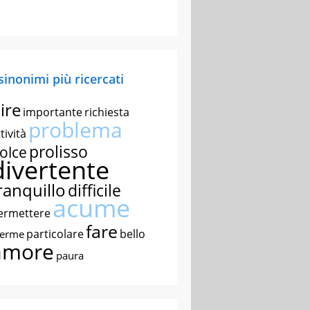
 sinonimi più ricercati
ire
importante
richiesta
problema
tività
prolisso
olce
divertente
ranquillo
difficile
acume
ermettere
fare
particolare
bello
nerme
amore
paura