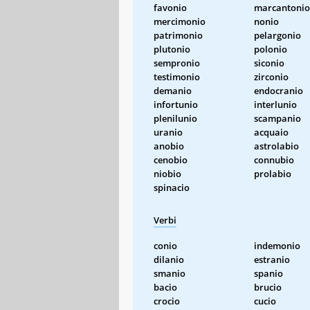
favonio
marcantonio
mercimonio
nonio
patrimonio
pelargonio
plutonio
polonio
sempronio
siconio
testimonio
zirconio
demanio
endocranio
infortunio
interlunio
plenilunio
scampanio
uranio
acquaio
anobio
astrolabio
cenobio
connubio
niobio
prolabio
spinacio
Verbi
conio
indemonio
dilanio
estranio
smanio
spanio
bacio
brucio
crocio
cucio