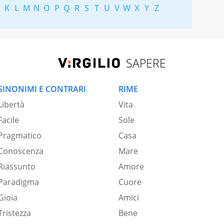
K
L
M
N
O
P
Q
R
S
T
U
V
W
X
Y
Z
SAPERE
SINONIMI E CONTRARI
RIME
Libertà
Vita
Facile
Sole
Pragmatico
Casa
Conoscenza
Mare
Riassunto
Amore
Paradigma
Cuore
Gioia
Amici
Tristezza
Bene