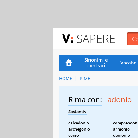
SAPERE
Sinonimi e
Vocabol
contrari
HOME
RIME
Rima con:
adonio
Sostantivi
calcedonio
comprendon
archegonio
armonio
conio
demonio