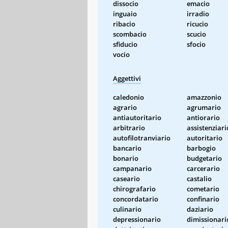
dissocio
emacio
inguaio
irradio
ribacio
ricucio
scombacio
scucio
sfiducio
sfocio
vocio
Aggettivi
caledonio
amazzonio
agrario
agrumario
antiautoritario
antiorario
arbitrario
assistenziari
autofilotranviario
autoritario
bancario
barbogio
bonario
budgetario
campanario
carcerario
caseario
castalio
chirografario
cometario
concordatario
confinario
culinario
daziario
depressionario
dimissionari