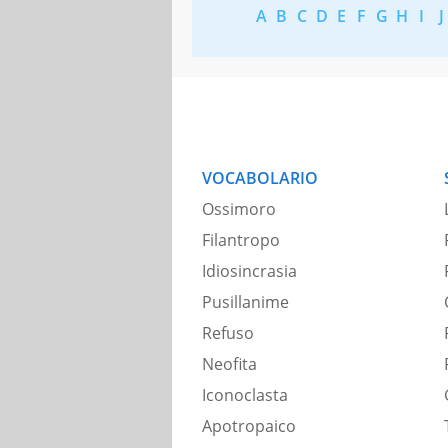
A
B
C
D
E
F
G
H
I
J
VOCABOLARIO
Ossimoro
Filantropo
Idiosincrasia
Pusillanime
Refuso
Neofita
Iconoclasta
Apotropaico