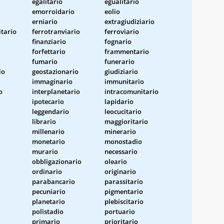
egalitario
egualitario
emorroidario
eolio
erniario
extragiudiziario
itario
ferrotranviario
ferroviario
finanziario
fognario
forfettario
frammentario
fumario
funerario
io
geostazionario
giudiziario
immaginario
immunitario
o
interplanetario
intracomunitario
ipotecario
lapidario
leggendario
leocucitario
librario
maggioritario
millenario
minerario
monetario
monostadio
murario
necessario
obbligazionario
oleario
ordinario
originario
parabancario
parassitario
pecuniario
pigmentario
planetario
plebiscitario
polistadio
portuario
primario
prioritario