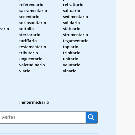
referendario
refrattario
sacramentario
saltuario
sedentario
sedimentario
sociosanitario
solidario
rario
sottolio
statuario
stercorario
strumentario
tariffario
tegumentario
testamentario
topiario
tributario
trinitario
unguentario
unitario
valetudinario
valutario
viario
vinario
inintermediario