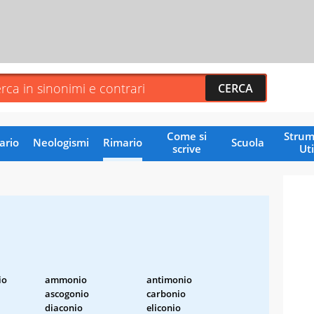
Come si
Strum
ario
Neologismi
Rimario
Scuola
scrive
Uti
io
ammonio
antimonio
ascogonio
carbonio
diaconio
eliconio