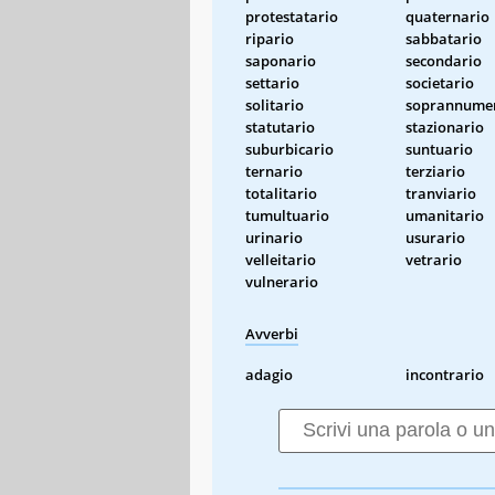
protestatario
quaternario
ripario
sabbatario
saponario
secondario
settario
societario
solitario
soprannume
statutario
stazionario
suburbicario
suntuario
ternario
terziario
totalitario
tranviario
tumultuario
umanitario
urinario
usurario
velleitario
vetrario
vulnerario
Avverbi
adagio
incontrario