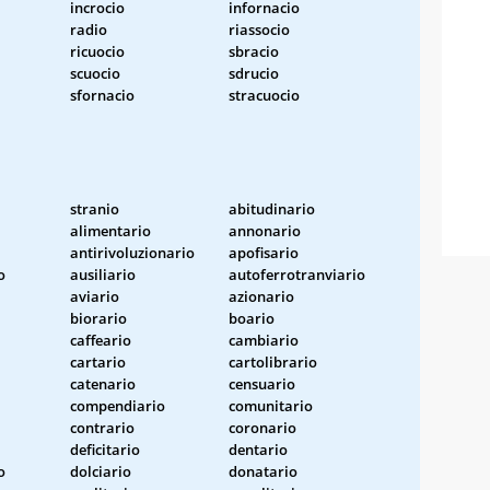
incrocio
infornacio
radio
riassocio
ricuocio
sbracio
scuocio
sdrucio
sfornacio
stracuocio
stranio
abitudinario
alimentario
annonario
antirivoluzionario
apofisario
o
ausiliario
autoferrotranviario
aviario
azionario
biorario
boario
caffeario
cambiario
cartario
cartolibrario
catenario
censuario
compendiario
comunitario
contrario
coronario
deficitario
dentario
o
dolciario
donatario