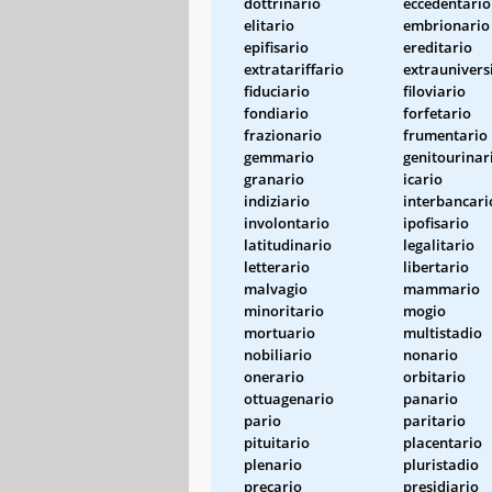
dottrinario
eccedentario
elitario
embrionario
epifisario
ereditario
extratariffario
extraunivers
fiduciario
filoviario
fondiario
forfetario
frazionario
frumentario
gemmario
genitourinar
granario
icario
indiziario
interbancari
involontario
ipofisario
latitudinario
legalitario
letterario
libertario
malvagio
mammario
minoritario
mogio
mortuario
multistadio
nobiliario
nonario
onerario
orbitario
ottuagenario
panario
pario
paritario
pituitario
placentario
plenario
pluristadio
precario
presidiario