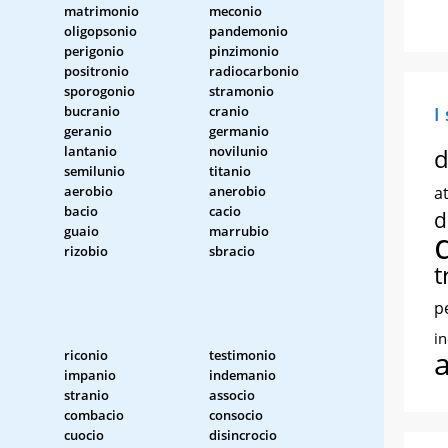
matrimonio
meconio
oligopsonio
pandemonio
perigonio
pinzimonio
positronio
radiocarbonio
sporogonio
stramonio
bucranio
cranio
I
geranio
germanio
lantanio
novilunio
d
semilunio
titanio
aerobio
anerobio
at
bacio
cacio
d
guaio
marrubio
rizobio
sbracio
t
p
i
riconio
testimonio
impanio
indemanio
stranio
associo
combacio
consocio
cuocio
disincrocio