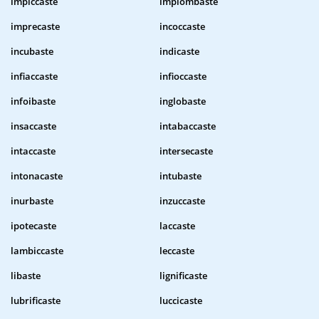
impiccaste
impiombaste
imprecaste
incoccaste
incubaste
indicaste
infiaccaste
infioccaste
infoibaste
inglobaste
insaccaste
intabaccaste
intaccaste
intersecaste
intonacaste
intubaste
inurbaste
inzuccaste
ipotecaste
laccaste
lambiccaste
leccaste
libaste
lignificaste
lubrificaste
luccicaste