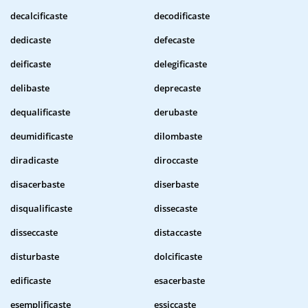
decalcificaste
decodificaste
dedicaste
defecaste
deificaste
delegificaste
delibaste
deprecaste
dequalificaste
derubaste
deumidificaste
dilombaste
diradicaste
diroccaste
disacerbaste
diserbaste
disqualificaste
dissecaste
disseccaste
distaccaste
disturbaste
dolcificaste
edificaste
esacerbaste
esemplificaste
essiccaste