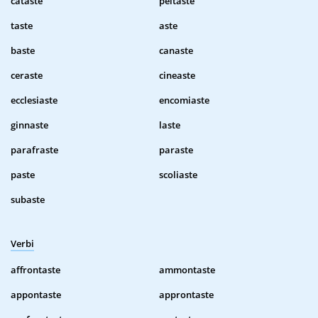
cataste
peltaste
taste
aste
baste
canaste
ceraste
cineaste
ecclesiaste
encomiaste
ginnaste
laste
parafraste
paraste
paste
scoliaste
subaste
Verbi
affrontaste
ammontaste
appontaste
approntaste