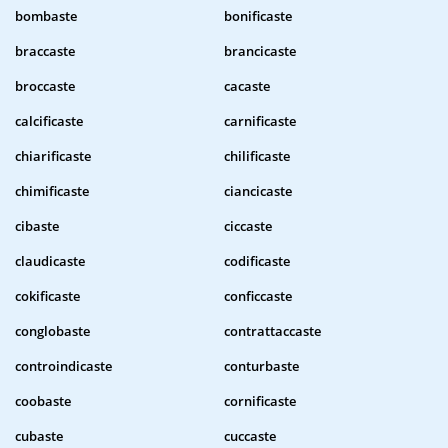
bombaste
bonificaste
braccaste
brancicaste
broccaste
cacaste
calcificaste
carnificaste
chiarificaste
chilificaste
chimificaste
ciancicaste
cibaste
ciccaste
claudicaste
codificaste
cokificaste
conficcaste
conglobaste
contrattaccaste
controindicaste
conturbaste
coobaste
cornificaste
cubaste
cuccaste