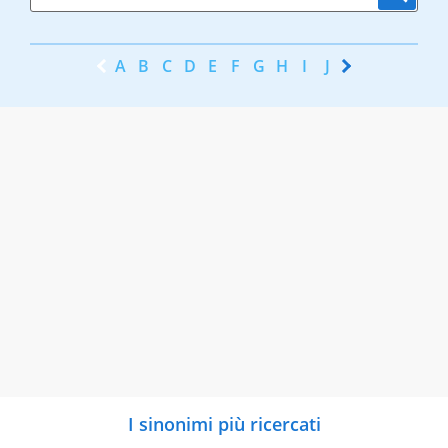
A
B
C
D
E
F
G
H
I
J
K
L
M
N
I sinonimi più ricercati