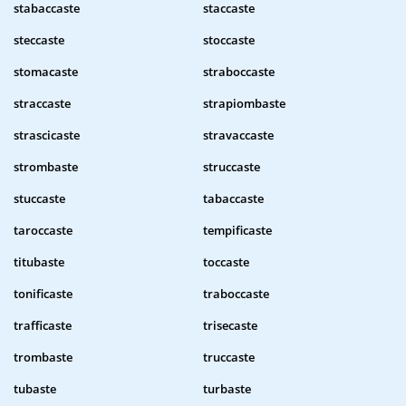
stabaccaste
staccaste
steccaste
stoccaste
stomacaste
straboccaste
straccaste
strapiombaste
strascicaste
stravaccaste
strombaste
struccaste
stuccaste
tabaccaste
taroccaste
tempificaste
titubaste
toccaste
tonificaste
traboccaste
trafficaste
trisecaste
trombaste
truccaste
tubaste
turbaste