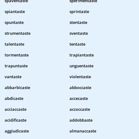
spaventaste
sperimentaste
spiantaste
sprintaste
spuntaste
stentaste
strumentaste
sventaste
talentaste
tentaste
tormentaste
trapiantaste
trapuntaste
unguentaste
vantaste
violentaste
abbarbicaste
abboccaste
abdicaste
accecaste
acciaccaste
accoccaste
acidificaste
addobbaste
aggiudicaste
almanaccaste