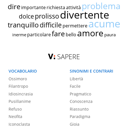
problema
dire
importante
richiesta
attività
divertente
prolisso
dolce
acume
tranquillo
difficile
permettere
amore
fare
particolare
bello
inerme
paura
SAPERE
VOCABOLARIO
SINONIMI E CONTRARI
Ossimoro
Libertà
Filantropo
Facile
Idiosincrasia
Pragmatico
Pusillanime
Conoscenza
Refuso
Riassunto
Neofita
Paradigma
Iconoclasta
Gioia