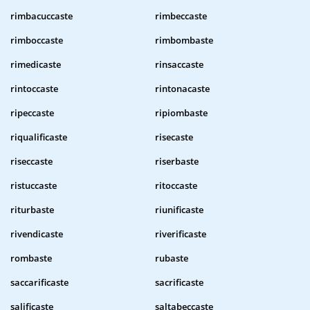
rimbacuccaste
rimbeccaste
rimboccaste
rimbombaste
rimedicaste
rinsaccaste
rintoccaste
rintonacaste
ripeccaste
ripiombaste
riqualificaste
risecaste
riseccaste
riserbaste
ristuccaste
ritoccaste
riturbaste
riunificaste
rivendicaste
riverificaste
rombaste
rubaste
saccarificaste
sacrificaste
salificaste
saltabeccaste