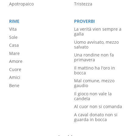
Apotropaico
Tristezza
RIME
PROVERBI
Vita
La verità vien sempre a
galla
Sole
Uomo avvisato, mezzo
Casa
salvato
Mare
Una rondine non fa
primavera
Amore
Il mattino ha l'oro in
Cuore
bocca
Amici
Mal comune, mezzo
Bene
gaudio
Il gioco non vale la
candela
Al cuor non si comanda
A caval donato non si
guarda in bocca