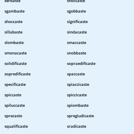
serbaste
sfioccaste
sgambaste
sgobbaste
shoccaste
significaste
sillabaste
sindacaste
slombaste
smaccaste
smonacaste
snobbaste
solidificaste
sopraedificaste
sopredificaste
spaccaste
specificaste
spiaccicaste
spiccaste
spiccicaste
spiluccaste
spiombaste
sprecaste
spregiudicaste
squalificaste
sradicaste