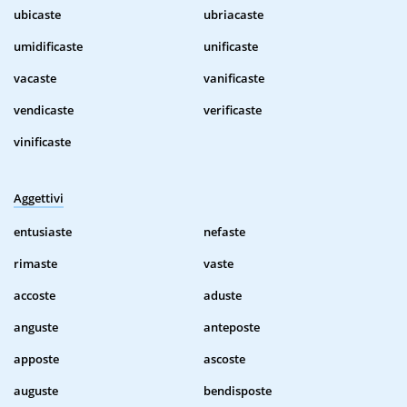
ubicaste
ubriacaste
umidificaste
unificaste
vacaste
vanificaste
vendicaste
verificaste
vinificaste
Aggettivi
entusiaste
nefaste
rimaste
vaste
accoste
aduste
anguste
anteposte
apposte
ascoste
auguste
bendisposte