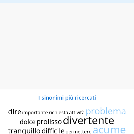
I sinonimi più ricercati
problema
dire
importante
richiesta
attività
divertente
prolisso
dolce
acume
tranquillo
difficile
permettere