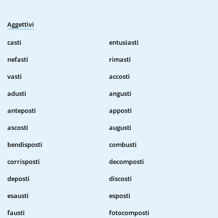
Aggettivi
casti
entusiasti
nefasti
rimasti
vasti
accosti
adusti
angusti
anteposti
apposti
ascosti
augusti
bendisposti
combusti
corrisposti
decomposti
deposti
discosti
esausti
esposti
fausti
fotocomposti