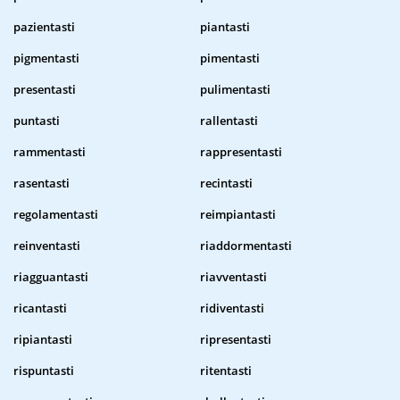
pazientasti
piantasti
pigmentasti
pimentasti
presentasti
pulimentasti
puntasti
rallentasti
rammentasti
rappresentasti
rasentasti
recintasti
regolamentasti
reimpiantasti
reinventasti
riaddormentasti
riagguantasti
riavventasti
ricantasti
ridiventasti
ripiantasti
ripresentasti
rispuntasti
ritentasti