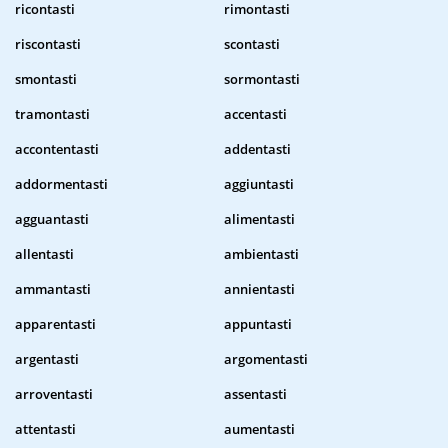
ricontasti
rimontasti
riscontasti
scontasti
smontasti
sormontasti
tramontasti
accentasti
accontentasti
addentasti
addormentasti
aggiuntasti
agguantasti
alimentasti
allentasti
ambientasti
ammantasti
annientasti
apparentasti
appuntasti
argentasti
argomentasti
arroventasti
assentasti
attentasti
aumentasti