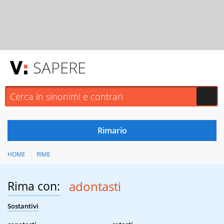
SAPERE
HOME
RIME
Rima con:
adontasti
Sostantivi