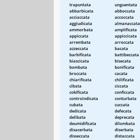
trapuntata
unguentata
abbarbicata
abboccata
acciaccata
accoccata
aggiudicata
almanaccata
ammorbata
amplificata
appiccata
appiccicata
arrembata
arroccata
azzeccata
bacata
barbificata
battibeccata
biascicata
bisecata
bombata
bonificata
broccata
cacata
chiarificata
chilificata
cibata
ciccata
cokificata
conficcata
controindicata
conturbata
cubata
cuccata
dedicata
defecata
delibata
deprecata
deumidificata
dilombata
disacerbata
diserbata
disseccata
distaccata