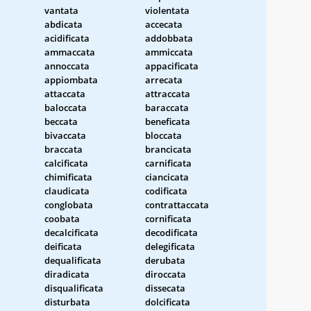
vantata
violentata
abdicata
accecata
acidificata
addobbata
ammaccata
ammiccata
annoccata
appacificata
appiombata
arrecata
attaccata
attraccata
baloccata
baraccata
beccata
beneficata
bivaccata
bloccata
braccata
brancicata
calcificata
carnificata
chimificata
ciancicata
claudicata
codificata
conglobata
contrattaccata
coobata
cornificata
decalcificata
decodificata
deificata
delegificata
dequalificata
derubata
diradicata
diroccata
disqualificata
dissecata
disturbata
dolcificata