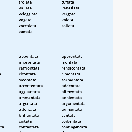
troiata
tuffata
vallata
vanesiata
veleggiata
vergata
vogata
volata
zoccolata
zollata
zumata
appontata
approntata
improntata
montata
raffrontata
rendicontata
a
ricontata
rimontata
smontata
sormontata
accontentata
addentata
agguantata
alimentata
ammantata
annientata
argentata
argomentata
attentata
aumentata
brillantata
cantata
cintata
coibentata
ta
contentata
contingentata