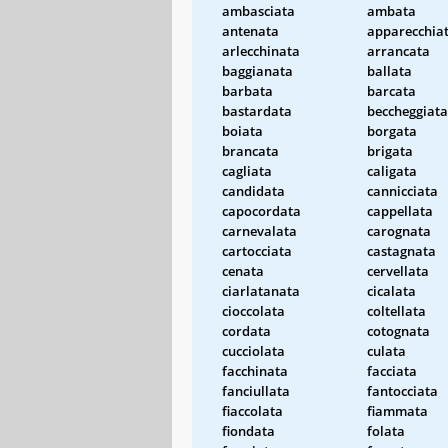
ambasciata
ambata
antenata
apparecchia
arlecchinata
arrancata
baggianata
ballata
barbata
barcata
bastardata
beccheggiata
boiata
borgata
brancata
brigata
cagliata
caligata
candidata
cannicciata
capocordata
cappellata
carnevalata
carognata
cartocciata
castagnata
cenata
cervellata
ciarlatanata
cicalata
cioccolata
coltellata
cordata
cotognata
cucciolata
culata
facchinata
facciata
fanciullata
fantocciata
fiaccolata
fiammata
fiondata
folata