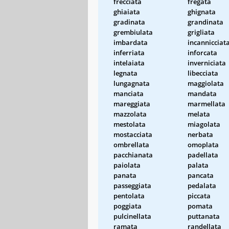
frecciata
fregata
ghiaiata
ghignata
gradinata
grandinata
grembiulata
grigliata
imbardata
incannicciat
inferriata
inforcata
intelaiata
inverniciata
legnata
libecciata
lungagnata
maggiolata
manciata
mandata
mareggiata
marmellata
mazzolata
melata
mestolata
miagolata
mostacciata
nerbata
ombrellata
omoplata
pacchianata
padellata
paiolata
palata
panata
pancata
passeggiata
pedalata
pentolata
piccata
poggiata
pomata
pulcinellata
puttanata
ramata
randellata