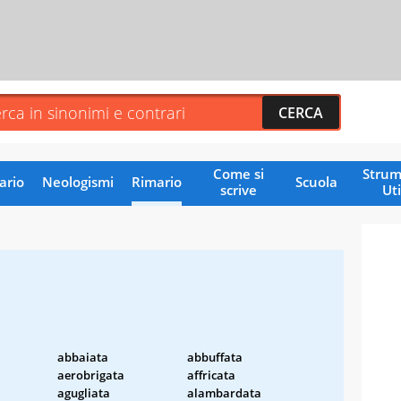
Come si
Strum
ario
Neologismi
Rimario
Scuola
scrive
Uti
a
abbaiata
abbuffata
aerobrigata
affricata
agugliata
alambardata