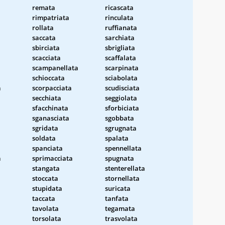
remata
ricascata
rimpatriata
rinculata
rollata
ruffianata
saccata
sarchiata
sbirciata
sbrigliata
scacciata
scaffalata
scampanellata
scarpinata
schioccata
sciabolata
a
scorpacciata
scudisciata
secchiata
seggiolata
sfacchinata
sforbiciata
sganasciata
sgobbata
sgridata
sgrugnata
soldata
spalata
spanciata
spennellata
a
sprimacciata
spugnata
stangata
stenterellata
stoccata
stornellata
stupidata
suricata
taccata
tanfata
tavolata
tegamata
torsolata
trasvolata