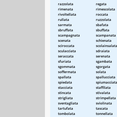
razzolata
regata
rimenata
rimescolata
rivoltellata
roccata
rullata
ruzzolata
sarmata
sbafata
sbruffata
sbuffata
scampagnata
scampanata
scenata
schienata
sciroccata
scolainsalat
sculacciata
sdraiata
seraccata
serenata
sfuriata
sgambata
sgommata
sgorgata
soffermata
solata
spallata
spallucciata
spiedata
spiumacciat
stacciata
staffilata
stincata
stivalata
strigliata
strimpellata
sventagliata
sviolinata
tartufata
tascata
tombolata
tonnellata