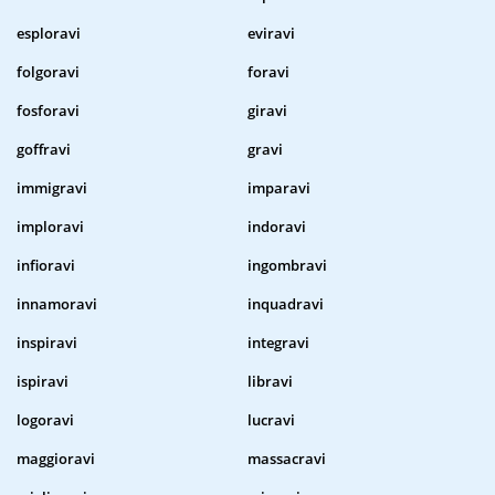
esploravi
eviravi
folgoravi
foravi
fosforavi
giravi
goffravi
gravi
immigravi
imparavi
imploravi
indoravi
infioravi
ingombravi
innamoravi
inquadravi
inspiravi
integravi
ispiravi
libravi
logoravi
lucravi
maggioravi
massacravi