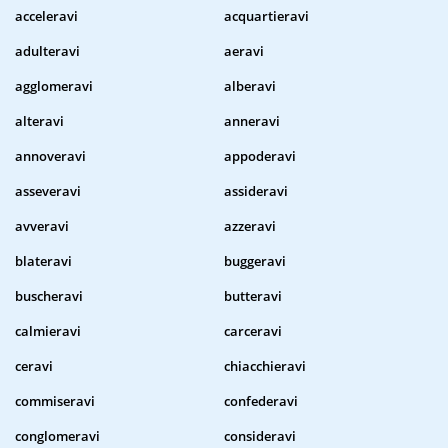
acceleravi
acquartieravi
adulteravi
aeravi
agglomeravi
alberavi
alteravi
anneravi
annoveravi
appoderavi
asseveravi
assideravi
avveravi
azzeravi
blateravi
buggeravi
buscheravi
butteravi
calmieravi
carceravi
ceravi
chiacchieravi
commiseravi
confederavi
conglomeravi
consideravi