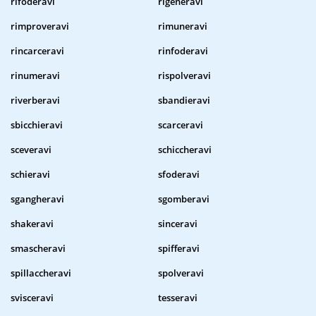
rifoderavi
rigeneravi
rimproveravi
rimuneravi
rincarceravi
rinfoderavi
rinumeravi
rispolveravi
riverberavi
sbandieravi
sbicchieravi
scarceravi
sceveravi
schiccheravi
schieravi
sfoderavi
sgangheravi
sgomberavi
shakeravi
sinceravi
smascheravi
spifferavi
spillaccheravi
spolveravi
svisceravi
tesseravi