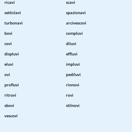
ricavi
scavi
setticlavi
spazionavi
turbonavi
arcivescovi
bovi
compluvi
covi
diluvi
displuvi
effluvi
eluvi
impluvi
ovi
pediluvi
profluvi
rinnovi
ritrovi
rovi
sbovi
stilnovi
vescovi