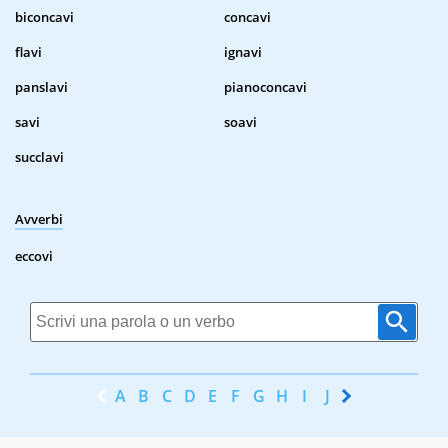
biconcavi
concavi
flavi
ignavi
panslavi
pianoconcavi
savi
soavi
succlavi
Avverbi
eccovi
A
B
C
D
E
F
G
H
I
J
K
L
M
N