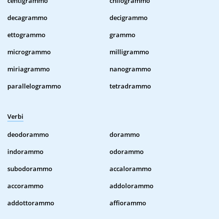
centigrammo
chilogrammo
decagrammo
decigrammo
ettogrammo
grammo
microgrammo
milligrammo
miriagrammo
nanogrammo
parallelogrammo
tetradrammo
Verbi
deodorammo
dorammo
indorammo
odorammo
subodorammo
accalorammo
accorammo
addolorammo
addottorammo
affiorammo