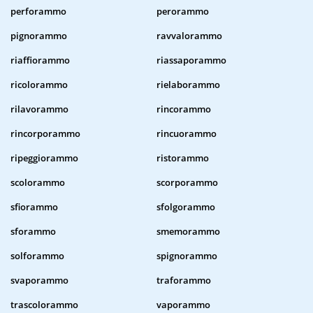
perforammo
perorammo
pignorammo
ravvalorammo
riaffiorammo
riassaporammo
ricolorammo
rielaborammo
rilavorammo
rincorammo
rincorporammo
rincuorammo
ripeggiorammo
ristorammo
scolorammo
scorporammo
sfiorammo
sfolgorammo
sforammo
smemorammo
solforammo
spignorammo
svaporammo
traforammo
trascolorammo
vaporammo