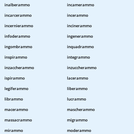
inalberammo
incamerammo
incarcerammo
incerammo
incernierammo
incinerammo
infoderammo
ingenerammo
ingombrammo
inquadrammo
inspirammo
integrammo
inzaccherammo
inzuccherammo
ispirammo
lacerammo
legiferammo
liberammo
librammo
lucrammo
macerammo
mascherammo
massacrammo
migrammo
mirammo
moderammo