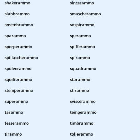
shakerammo
sincerammo
slabbrammo
smascherammo
smembrammo
sospirammo
sparammo
sperammo
sperperammo
spifferammo
spillaccherammo
spirammo
spolverammo
squadrammo
squilibrammo
starammo
stemperammo
stirammo
superammo
sviscerammo
tarammo
temperammo
tesserammo
timbrammo
tirammo
tollerammo