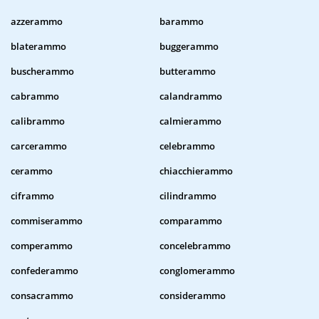
azzerammo
barammo
blaterammo
buggerammo
buscherammo
butterammo
cabrammo
calandrammo
calibrammo
calmierammo
carcerammo
celebrammo
cerammo
chiacchierammo
ciframmo
cilindrammo
commiserammo
comparammo
comperammo
concelebrammo
confederammo
conglomerammo
consacrammo
considerammo