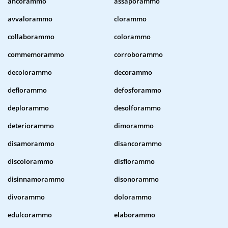
ancorammo
assaporammo
avvalorammo
clorammo
collaborammo
colorammo
commemorammo
corroborammo
decolorammo
decorammo
deflorammo
defosforammo
deplorammo
desolforammo
deteriorammo
dimorammo
disamorammo
disancorammo
discolorammo
disfiorammo
disinnamorammo
disonorammo
divorammo
dolorammo
edulcorammo
elaborammo