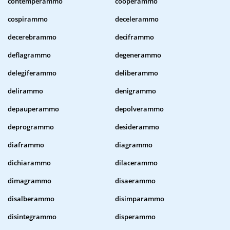
contemperammo
cooperammo
cospirammo
decelerammo
decerebrammo
deciframmo
deflagrammo
degenerammo
delegiferammo
deliberammo
delirammo
denigrammo
depauperammo
depolverammo
deprogrammo
desiderammo
diaframmo
diagrammo
dichiarammo
dilacerammo
dimagrammo
disaerammo
disalberammo
disimparammo
disintegrammo
disperammo