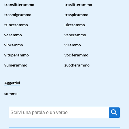
translitterammo
traslitterammo
trasmigrammo
traspirammo
trincerammo
ulcerammo
varammo
venerammo
vibrammo
virammo
vituperammo
vociferammo
vulnerammo
zuccherammo
Aggettivi
sommo