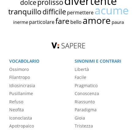
divertente
prolisso
dolce
acume
tranquillo
difficile
permettere
amore
fare
particolare
bello
inerme
paura
SAPERE
VOCABOLARIO
SINONIMI E CONTRARI
Ossimoro
Libertà
Filantropo
Facile
Idiosincrasia
Pragmatico
Pusillanime
Conoscenza
Refuso
Riassunto
Neofita
Paradigma
Iconoclasta
Gioia
Apotropaico
Tristezza