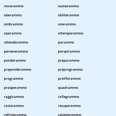
noverammo
numerammo
oberammo
obliterammo
ombrammo
onerammo
operammo
ottemperammo
ottenebrammo
parammo
perseverammo
perspirammo
ponderammo
preparammo
preponderammo
preprogrammo
programmo
proliferammo
prosperammo
quadrammo
raggirammo
rallegrammo
rasierammo
recuperammo
refrigerammo
reintegrammo