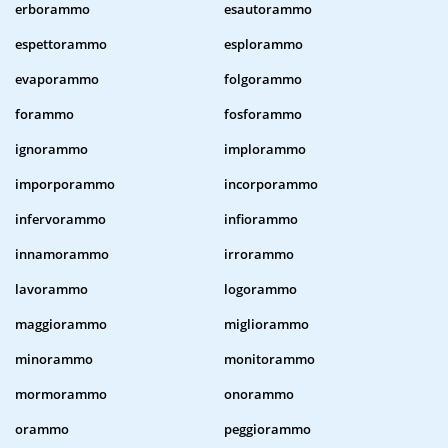
erborammo
esautorammo
espettorammo
esplorammo
evaporammo
folgorammo
forammo
fosforammo
ignorammo
implorammo
imporporammo
incorporammo
infervorammo
infiorammo
innamorammo
irrorammo
lavorammo
logorammo
maggiorammo
migliorammo
minorammo
monitorammo
mormorammo
onorammo
orammo
peggiorammo