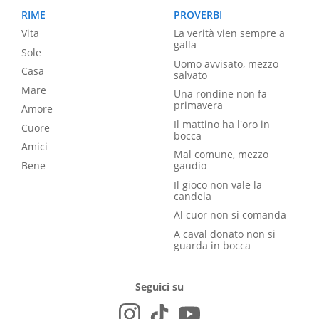
RIME
PROVERBI
Vita
La verità vien sempre a
galla
Sole
Uomo avvisato, mezzo
Casa
salvato
Mare
Una rondine non fa
primavera
Amore
Il mattino ha l'oro in
Cuore
bocca
Amici
Mal comune, mezzo
Bene
gaudio
Il gioco non vale la
candela
Al cuor non si comanda
A caval donato non si
guarda in bocca
Seguici su