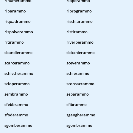
rinumerammo
rioperammo
riparammo
riprogrammo
riquadrammo
rischiarammo
rispolverammo
ristirammo
ritirammo
riverberammo
sbandierammo
sbicchierammo
scarcerammo
sceverammo
schiccherammo
schierammo
scioperammo
sconsacrammo
sembrammo
separammo
sfebbrammo
sfibrammo
sfoderammo
sgangherammo
sgomberammo
sgombrammo