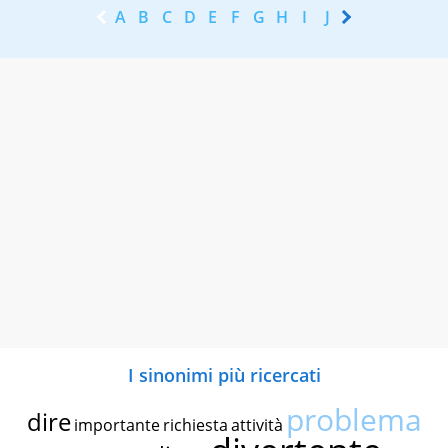
A
B
C
D
E
F
G
H
I
J
K
L
M
N
I sinonimi più ricercati
problema
dire
importante
richiesta
attività