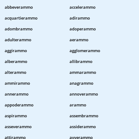
abbeverammo
accelerammo
acquartierammo
adirammo
adombrammo
adoperammo
adulterammo
aerammo
aggirammo
agglomerammo
alberammo
allibrammo
alterammo
ammarammo
ammirammo
anagrammo
annerammo
annoverammo
appoderammo
arammo
aspirammo
assembrammo
asseverammo
assiderammo
attirammo
avverammo