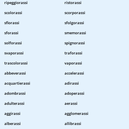
ripeggiorassi
ristorassi
scolorassi
scorporassi
sfiorassi
sfolgorassi
sforassi
smemorassi
solforassi
spignorassi
svaporassi
traforassi
trascolorassi
vaporassi
abbeverassi
accelerassi
acquartierassi
adirassi
adombrassi
adoperassi
adulterassi
aerassi
aggirassi
agglomerassi
alberassi
allibrassi