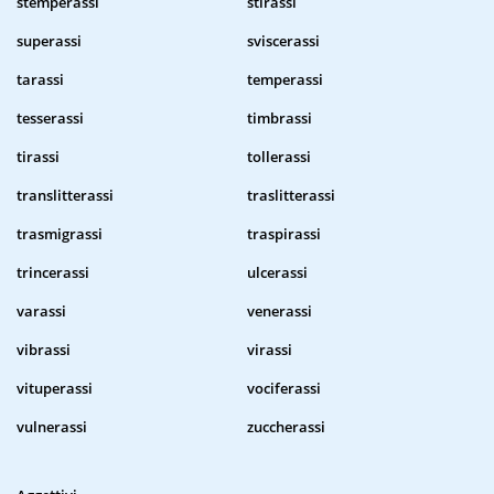
stemperassi
stirassi
superassi
sviscerassi
tarassi
temperassi
tesserassi
timbrassi
tirassi
tollerassi
translitterassi
traslitterassi
trasmigrassi
traspirassi
trincerassi
ulcerassi
varassi
venerassi
vibrassi
virassi
vituperassi
vociferassi
vulnerassi
zuccherassi