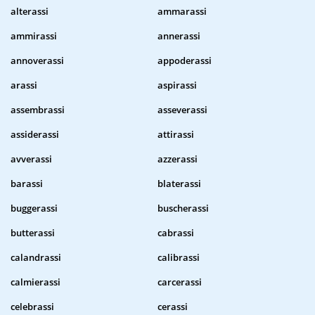
alterassi
ammarassi
ammirassi
annerassi
annoverassi
appoderassi
arassi
aspirassi
assembrassi
asseverassi
assiderassi
attirassi
avverassi
azzerassi
barassi
blaterassi
buggerassi
buscherassi
butterassi
cabrassi
calandrassi
calibrassi
calmierassi
carcerassi
celebrassi
cerassi