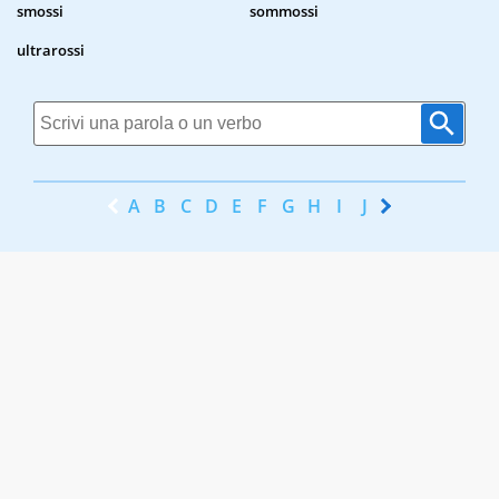
smossi
sommossi
ultrarossi
A
B
C
D
E
F
G
H
I
J
K
L
M
N