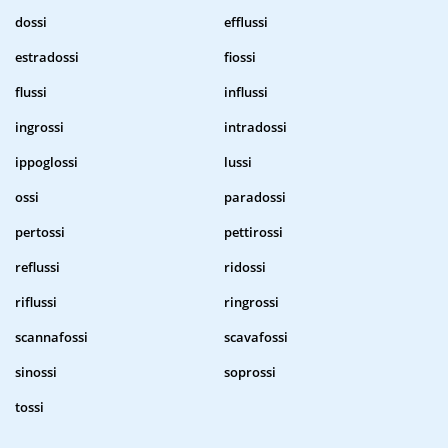
dossi
efflussi
estradossi
fiossi
flussi
influssi
ingrossi
intradossi
ippoglossi
lussi
ossi
paradossi
pertossi
pettirossi
reflussi
ridossi
riflussi
ringrossi
scannafossi
scavafossi
sinossi
soprossi
tossi