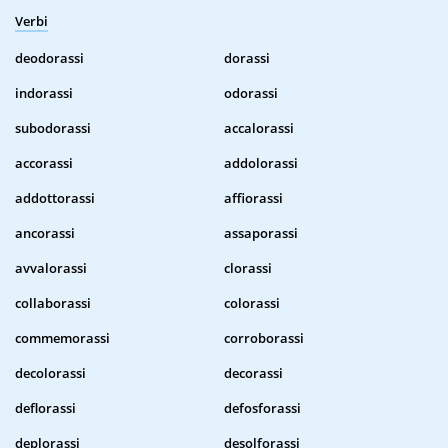
Verbi
deodorassi
dorassi
indorassi
odorassi
subodorassi
accalorassi
accorassi
addolorassi
addottorassi
affiorassi
ancorassi
assaporassi
avvalorassi
clorassi
collaborassi
colorassi
commemorassi
corroborassi
decolorassi
decorassi
deflorassi
defosforassi
deplorassi
desolforassi