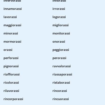
infervorassi
infiorassi
innamorassi
irrorassi
lavorassi
logorassi
maggiorassi
migliorassi
minorassi
monitorassi
mormorassi
onorassi
orassi
peggiorassi
perforassi
perorassi
pignorassi
ravvalorassi
riaffiorassi
riassaporassi
ricolorassi
rielaborassi
rilavorassi
rincorassi
rincorporassi
rincuorassi