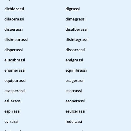
dichiarassi
digrassi
dilacerassi
dimagrassi
disaerassi
disalberassi
disimparassi
disintegrassi
disperassi
dissacrassi
elucubrassi
emigrassi
enumerassi
equilibrassi
equiparassi
esagerassi
esasperassi
esecrassi
esilarassi
esonerassi
espirassi
esulcerassi
evirassi
federassi