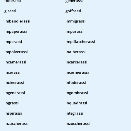
foderassi
generassi
girassi
goffrassi
imbandierassi
immigrassi
impaperassi
imparassi
imperassi
impillaccherassi
impolverassi
inalberassi
incamerassi
incarcerassi
incerassi
incernierassi
incinerassi
infoderassi
ingenerassi
ingombrassi
ingrassi
inquadrassi
inspirassi
integrassi
inzaccherassi
inzuccherassi