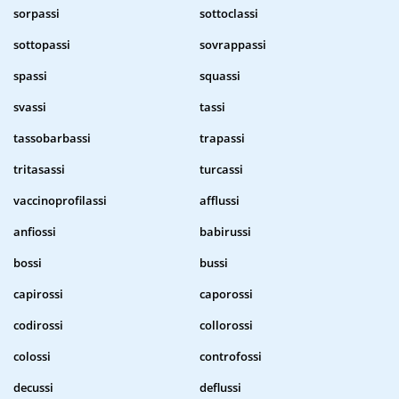
sorpassi
sottoclassi
sottopassi
sovrappassi
spassi
squassi
svassi
tassi
tassobarbassi
trapassi
tritasassi
turcassi
vaccinoprofilassi
afflussi
anfiossi
babirussi
bossi
bussi
capirossi
caporossi
codirossi
collorossi
colossi
controfossi
decussi
deflussi