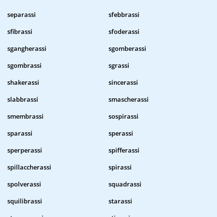
separassi
sfebbrassi
sfibrassi
sfoderassi
sgangherassi
sgomberassi
sgombrassi
sgrassi
shakerassi
sincerassi
slabbrassi
smascherassi
smembrassi
sospirassi
sparassi
sperassi
sperperassi
spifferassi
spillaccherassi
spirassi
spolverassi
squadrassi
squilibrassi
starassi