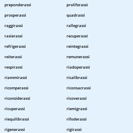
preponderassi
proliferassi
prosperassi
quadrassi
raggirassi
rallegrassi
rasierassi
recuperassi
refrigerassi
reintegrassi
reiterassi
remunerassi
respirassi
riadoperassi
riammirassi
ricalibrassi
ricomperassi
riconsacrassi
riconsiderassi
ricoverassi
ricuperassi
riemigrassi
riequilibrassi
rifoderassi
rigenerassi
rigirassi