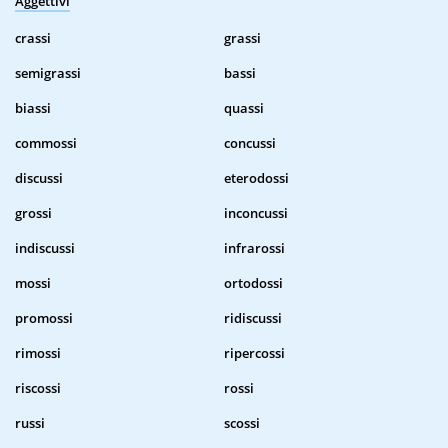
Aggettivi
crassi
grassi
semigrassi
bassi
biassi
quassi
commossi
concussi
discussi
eterodossi
grossi
inconcussi
indiscussi
infrarossi
mossi
ortodossi
promossi
ridiscussi
rimossi
ripercossi
riscossi
rossi
russi
scossi