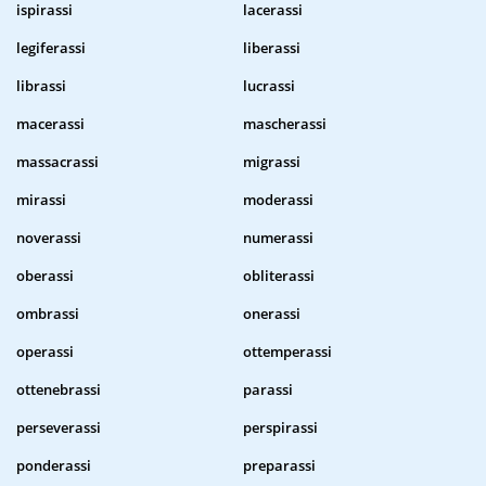
ispirassi
lacerassi
legiferassi
liberassi
librassi
lucrassi
macerassi
mascherassi
massacrassi
migrassi
mirassi
moderassi
noverassi
numerassi
oberassi
obliterassi
ombrassi
onerassi
operassi
ottemperassi
ottenebrassi
parassi
perseverassi
perspirassi
ponderassi
preparassi