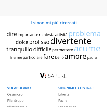
I sinonimi più ricercati
problema
dire
importante
richiesta
attività
divertente
prolisso
dolce
acume
tranquillo
difficile
permettere
amore
fare
particolare
bello
inerme
paura
SAPERE
VOCABOLARIO
SINONIMI E CONTRARI
Ossimoro
Libertà
Filantropo
Facile
Idiosincrasia
Pragmatico