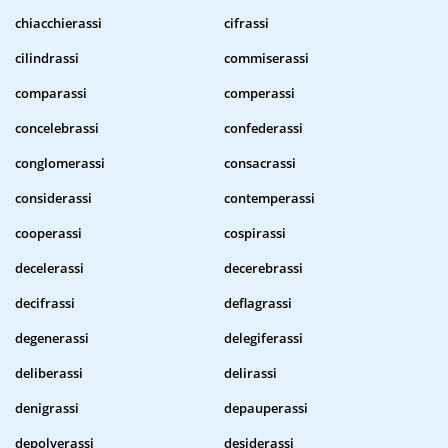
chiacchierassi
cifrassi
cilindrassi
commiserassi
comparassi
comperassi
concelebrassi
confederassi
conglomerassi
consacrassi
considerassi
contemperassi
cooperassi
cospirassi
decelerassi
decerebrassi
decifrassi
deflagrassi
degenerassi
delegiferassi
deliberassi
delirassi
denigrassi
depauperassi
depolverassi
desiderassi