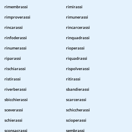
rimembrassi
rimirassi
rimproverassi
rimunerassi
rincarassi
rincarcerassi
rinfoderassi
rinquadrassi
rinumerassi
rioperassi
riparassi
riquadrassi
rischiarassi
rispolverassi
ristirassi
ritirassi
riverberassi
sbandierassi
sbicchierassi
scarcerassi
sceverassi
schiccherassi
schierassi
scioperassi
sconsacrassi
sembrassi