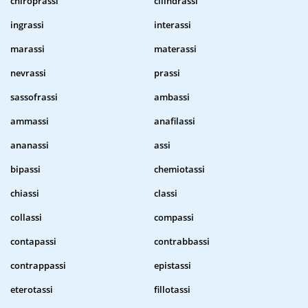
chiroprassi
cilindrassi
ingrassi
interassi
marassi
materassi
nevrassi
prassi
sassofrassi
ambassi
ammassi
anafilassi
ananassi
assi
bipassi
chemiotassi
chiassi
classi
collassi
compassi
contapassi
contrabbassi
contrappassi
epistassi
eterotassi
fillotassi