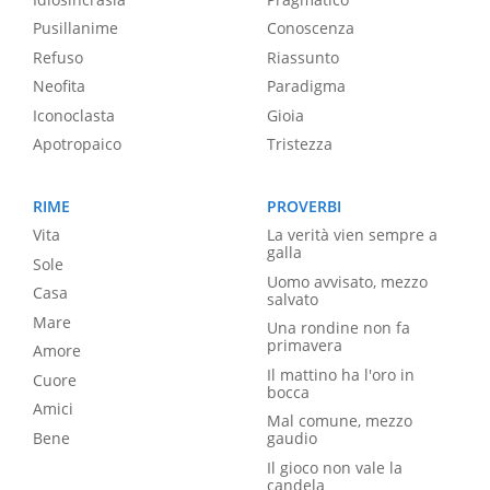
Pusillanime
Conoscenza
Refuso
Riassunto
Neofita
Paradigma
Iconoclasta
Gioia
Apotropaico
Tristezza
RIME
PROVERBI
Vita
La verità vien sempre a
galla
Sole
Uomo avvisato, mezzo
Casa
salvato
Mare
Una rondine non fa
primavera
Amore
Il mattino ha l'oro in
Cuore
bocca
Amici
Mal comune, mezzo
Bene
gaudio
Il gioco non vale la
candela