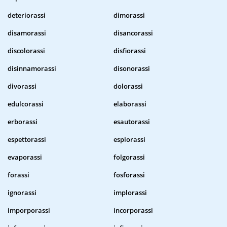
deteriorassi
dimorassi
disamorassi
disancorassi
discolorassi
disfiorassi
disinnamorassi
disonorassi
divorassi
dolorassi
edulcorassi
elaborassi
erborassi
esautorassi
espettorassi
esplorassi
evaporassi
folgorassi
forassi
fosforassi
ignorassi
implorassi
imporporassi
incorporassi