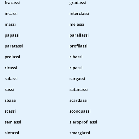
fracassi
gradassi
incassi
interclassi
massi
melassi
papassi
parallassi
paratassi
profilassi
prolassi
ribassi
ricassi
ripassi
salassi
sargassi
sassi
satanassi
sbassi
scardassi
scassi
sconquassi
semiassi
sieroprofilassi
sintassi
smargiassi