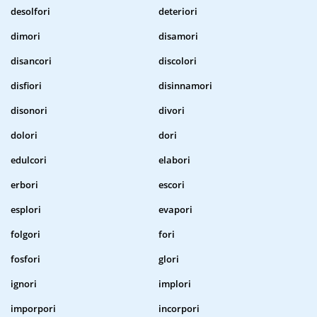
desolfori
deteriori
dimori
disamori
disancori
discolori
disfiori
disinnamori
disonori
divori
dolori
dori
edulcori
elabori
erbori
escori
esplori
evapori
folgori
fori
fosfori
glori
ignori
implori
imporpori
incorpori