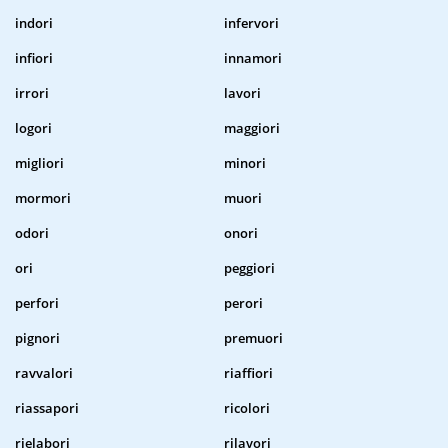
indori
infervori
infiori
innamori
irrori
lavori
logori
maggiori
migliori
minori
mormori
muori
odori
onori
ori
peggiori
perfori
perori
pignori
premuori
ravvalori
riaffiori
riassapori
ricolori
rielabori
rilavori