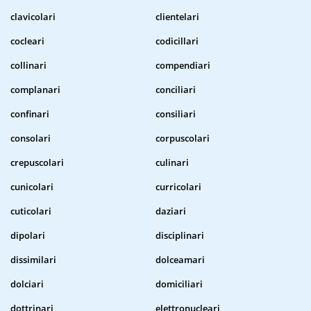
clavicolari
clientelari
cocleari
codicillari
collinari
compendiari
complanari
conciliari
confinari
consiliari
consolari
corpuscolari
crepuscolari
culinari
cunicolari
curricolari
cuticolari
daziari
dipolari
disciplinari
dissimilari
dolceamari
dolciari
domiciliari
dottrinari
elettronucleari