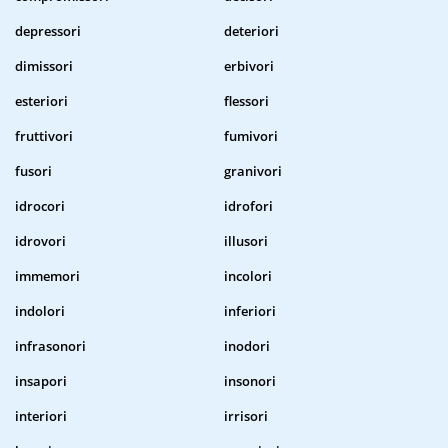
depressori
deteriori
dimissori
erbivori
esteriori
flessori
fruttivori
fumivori
fusori
granivori
idrocori
idrofori
idrovori
illusori
immemori
incolori
indolori
inferiori
infrasonori
inodori
insapori
insonori
interiori
irrisori