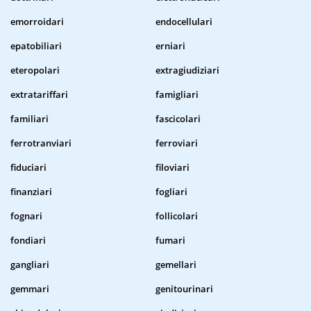
emorroidari
endocellulari
epatobiliari
erniari
eteropolari
extragiudiziari
extratariffari
famigliari
familiari
fascicolari
ferrotranviari
ferroviari
fiduciari
filoviari
finanziari
fogliari
fognari
follicolari
fondiari
fumari
gangliari
gemellari
gemmari
genitourinari