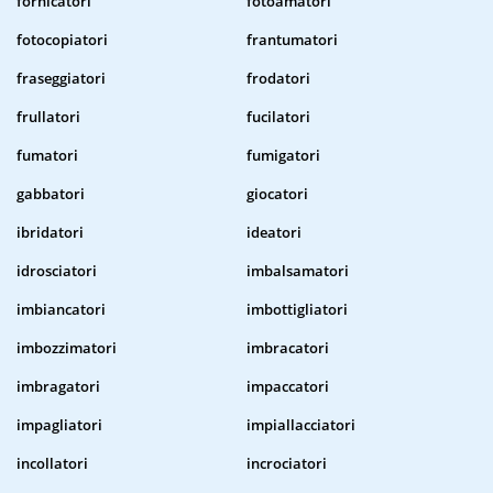
fornicatori
fotoamatori
fotocopiatori
frantumatori
fraseggiatori
frodatori
frullatori
fucilatori
fumatori
fumigatori
gabbatori
giocatori
ibridatori
ideatori
idrosciatori
imbalsamatori
imbiancatori
imbottigliatori
imbozzimatori
imbracatori
imbragatori
impaccatori
impagliatori
impiallacciatori
incollatori
incrociatori