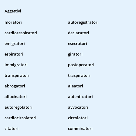
Aggettivi
moratori
autoregistratori
cardiorespiratori
declaratori
emigratori
esecratori
espiratori
giratori
immigratori
postoperatori
transpiratori
traspiratori
abrogatori
aleatori
allucinatori
autenticatori
autoregolatori
avvocatori
cardiocircolatori
circolatori
citatori
comminatori