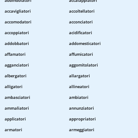
abbindolatori
accalappiatori
accavigliatori
accoltellatori
accomodatori
acconciatori
accoppiatori
acidificatori
addobbatori
addomesticatori
affamatori
affumicatori
agganciatori
aggomitolatori
albergatori
allargatori
alligatori
allineatori
ambasciatori
ambiatori
ammaliatori
annunziatori
applicatori
appropriatori
armatori
armeggiatori