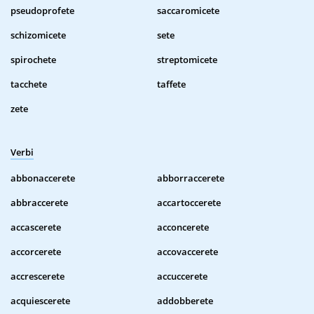
pseudoprofete
saccaromicete
schizomicete
sete
spirochete
streptomicete
tacchete
taffete
zete
Verbi
abbonaccerete
abborraccerete
abbraccerete
accartoccerete
accascerete
acconcerete
accorcerete
accovaccerete
accrescerete
accuccerete
acquiescerete
addobberete