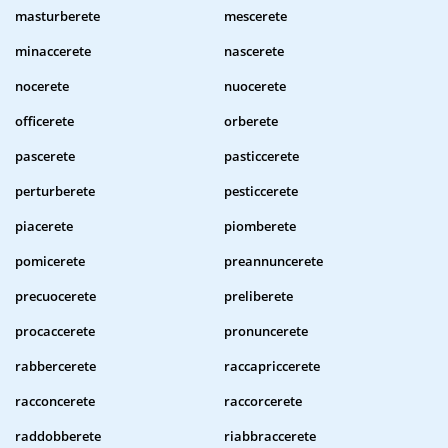
masturberete
mescerete
minaccerete
nascerete
nocerete
nuocerete
officerete
orberete
pascerete
pasticcerete
perturberete
pesticcerete
piacerete
piomberete
pomicerete
preannuncerete
precuocerete
preliberete
procaccerete
pronuncerete
rabbercerete
raccapriccerete
racconcerete
raccorcerete
raddobberete
riabbraccerete