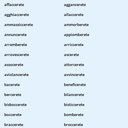
affaccerete
aggancerete
agghiaccerete
allaccerete
ammassiccerete
ammorberete
annuncerete
appiomberete
arremberete
arriccerete
arrovescerete
ascerete
assocerete
attorcerete
aviolancerete
avvincerete
bacerete
beneficerete
bercerete
bilancerete
bisboccerete
bisticcerete
boccerete
bomberete
braccerete
broccerete