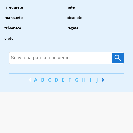
irrequiete
liete
mansuete
obsolete
trivenete
vegete
viete
A
B
C
D
E
F
G
H
I
J
K
L
M
N