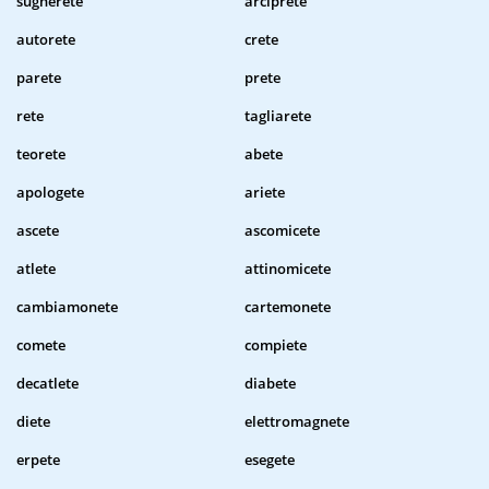
sugherete
arciprete
autorete
crete
parete
prete
rete
tagliarete
teorete
abete
apologete
ariete
ascete
ascomicete
atlete
attinomicete
cambiamonete
cartemonete
comete
compiete
decatlete
diabete
diete
elettromagnete
erpete
esegete