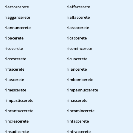
riaccorcerete
riaffaccerete
riaggancerete
riallaccerete
riannuncerete
riassocerete
ribacerete
ricaccerete
ricocerete
ricomincerete
ricrescerete
ricuocerete
rifascerete
rilancerete
rilascerete
rimbomberete
rimescerete
rimpannuccerete
rimpasticcerete
rinascerete
rincantuccerete
rincomincerete
rincrescerete
rinfaccerete
rinsudicerete
rintraccerete