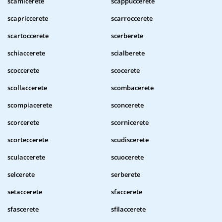
scamicerete
scappuccerete
scapriccerete
scarroccerete
scartoccerete
scerberete
schiaccerete
scialberete
scoccerete
scocerete
scollaccerete
scombacerete
scompiacerete
sconcerete
scorcerete
scornicerete
scorteccerete
scudiscerete
sculaccerete
scuocerete
selcerete
serberete
setaccerete
sfaccerete
sfascerete
sfilaccerete