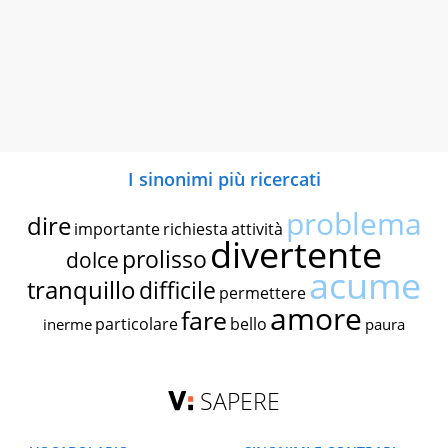
I sinonimi più ricercati
problema
dire
importante
richiesta
attività
divertente
prolisso
dolce
acume
tranquillo
difficile
permettere
amore
fare
particolare
bello
inerme
paura
SAPERE