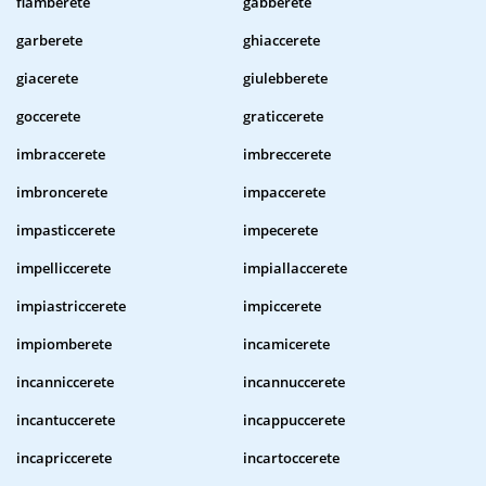
flamberete
gabberete
garberete
ghiaccerete
giacerete
giulebberete
goccerete
graticcerete
imbraccerete
imbreccerete
imbroncerete
impaccerete
impasticcerete
impecerete
impelliccerete
impiallaccerete
impiastriccerete
impiccerete
impiomberete
incamicerete
incanniccerete
incannuccerete
incantuccerete
incappuccerete
incapriccerete
incartoccerete