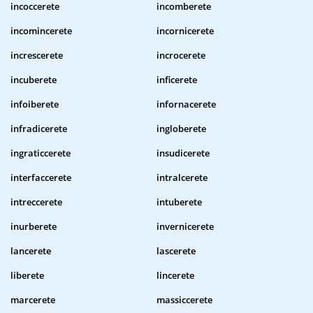
incoccerete
incomberete
incomincerete
incornicerete
increscerete
incrocerete
incuberete
inficerete
infoiberete
infornacerete
infradicerete
ingloberete
ingraticcerete
insudicerete
interfaccerete
intralcerete
intreccerete
intuberete
inurberete
invernicerete
lancerete
lascerete
liberete
lincerete
marcerete
massiccerete