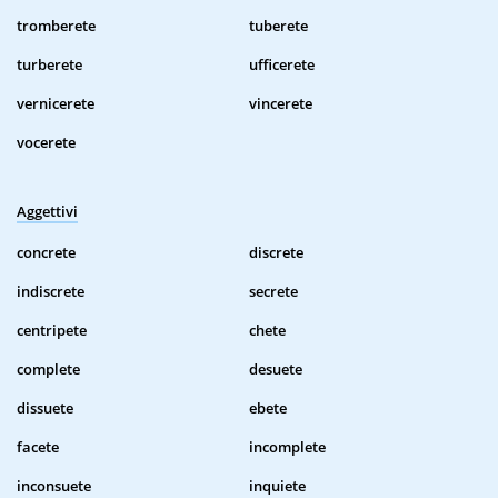
tromberete
tuberete
turberete
ufficerete
vernicerete
vincerete
vocerete
Aggettivi
concrete
discrete
indiscrete
secrete
centripete
chete
complete
desuete
dissuete
ebete
facete
incomplete
inconsuete
inquiete