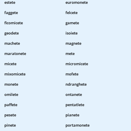
estete
euromonete
faggete
felcete
ficomicete
gamete
geodete
isoiete
machete
magnete
maratonete
mete
micete
micromicete
mixomicete
mofete
monete
ndranghete
omilete
ontanete
paffete
pentatlete
pesete
pianete
pinete
portamonete