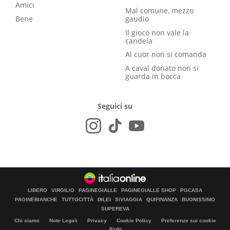
Amici
Mal comune, mezzo
Bene
gaudio
Il gioco non vale la
candela
Al cuor non si comanda
A caval donato non si
guarda in bocca
Seguici su
LIBERO
VIRGILIO
PAGINEGIALLE
PAGINEGIALLE SHOP
PGCASA
PAGINEBIANCHE
TUTTOCITTÀ
DILEI
SIVIAGGIA
QUIFINANZA
BUONISSIMO
SUPEREVA
Chi siamo
Note Legali
Privacy
Cookie Policy
Preferenze sui cookie
Aiuto