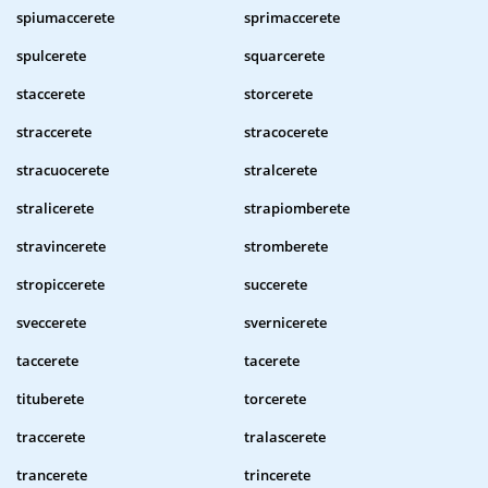
spiumaccerete
sprimaccerete
spulcerete
squarcerete
staccerete
storcerete
straccerete
stracocerete
stracuocerete
stralcerete
stralicerete
strapiomberete
stravincerete
stromberete
stropiccerete
succerete
sveccerete
svernicerete
taccerete
tacerete
tituberete
torcerete
traccerete
tralascerete
trancerete
trincerete