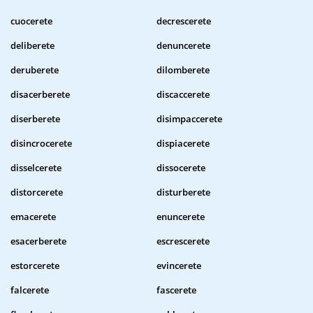
cuocerete
decrescerete
deliberete
denuncerete
deruberete
dilomberete
disacerberete
discaccerete
diserberete
disimpaccerete
disincrocerete
dispiacerete
disselcerete
dissocerete
distorcerete
disturberete
emacerete
enuncerete
esacerberete
escrescerete
estorcerete
evincerete
falcerete
fascerete