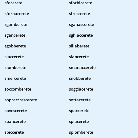
sfocerete
sforbicerete
sfornacerete
sfreccerete
sgamberete
sganascerete
sgancerete
sghiaccerete
sgobberete
sillaberete
slaccerete
slancerete
slomberete
smanaccerete
smercerete
snobberete
soccomberete
soggiacerete
sopraccrescerete
sottacerete
sovescerete
spaccerete
spancerete
spiacerete
spiccerete
spiomberete