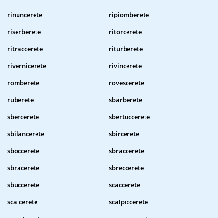
rinuncerete
ripiomberete
riserberete
ritorcerete
ritraccerete
riturberete
rivernicerete
rivincerete
romberete
rovescerete
ruberete
sbarberete
sbercerete
sbertuccerete
sbilancerete
sbircerete
sboccerete
sbraccerete
sbracerete
sbreccerete
sbuccerete
scaccerete
scalcerete
scalpiccerete