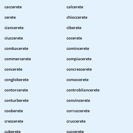
caccerete
calcerete
cerete
chioccerete
ciancerete
ciberete
ciuccerete
cocerete
combacerete
comincerete
commercerete
compiacerete
concerete
concrescerete
congloberete
consocerete
contorcerete
controbilancerete
conturberete
convincerete
cooberete
corruccerete
crescerete
cruccerete
cuberete
cuccerete