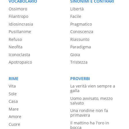
VOCABOLARIO
SINONIMI E CONTRARI
Ossimoro
Libertà
Filantropo
Facile
Idiosincrasia
Pragmatico
Pusillanime
Conoscenza
Refuso
Riassunto
Neofita
Paradigma
Iconoclasta
Gioia
Apotropaico
Tristezza
RIME
PROVERBI
Vita
La verità vien sempre a
galla
Sole
Uomo avvisato, mezzo
Casa
salvato
Mare
Una rondine non fa
primavera
Amore
Il mattino ha l'oro in
Cuore
bocca