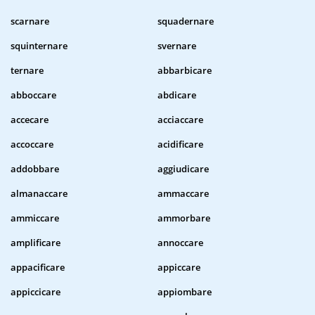
scarnare
squadernare
squinternare
svernare
ternare
abbarbicare
abboccare
abdicare
accecare
acciaccare
accoccare
acidificare
addobbare
aggiudicare
almanaccare
ammaccare
ammiccare
ammorbare
amplificare
annoccare
appacificare
appiccare
appiccicare
appiombare