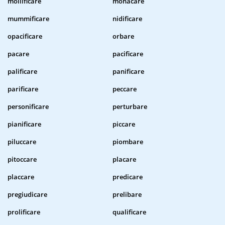
mollificare
monacare
mummificare
nidificare
opacificare
orbare
pacare
pacificare
palificare
panificare
parificare
peccare
personificare
perturbare
pianificare
piccare
piluccare
piombare
pitoccare
placare
placcare
predicare
pregiudicare
prelibare
prolificare
qualificare