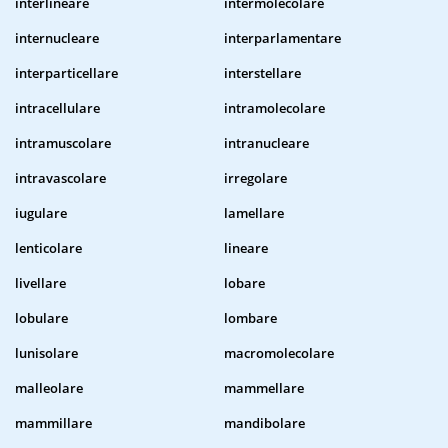
interlineare
intermolecolare
internucleare
interparlamentare
interparticellare
interstellare
intracellulare
intramolecolare
intramuscolare
intranucleare
intravascolare
irregolare
iugulare
lamellare
lenticolare
lineare
livellare
lobare
lobulare
lombare
lunisolare
macromolecolare
malleolare
mammellare
mammillare
mandibolare