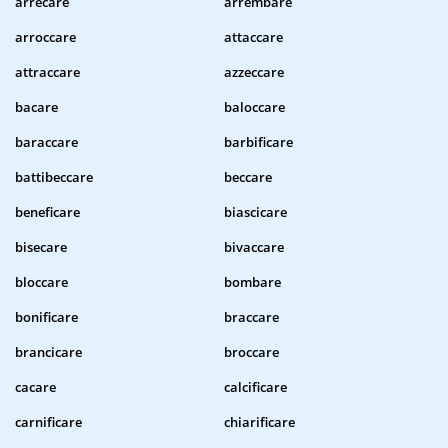
arrecare
arrembare
arroccare
attaccare
attraccare
azzeccare
bacare
baloccare
baraccare
barbificare
battibeccare
beccare
beneficare
biascicare
bisecare
bivaccare
bloccare
bombare
bonificare
braccare
brancicare
broccare
cacare
calcificare
carnificare
chiarificare