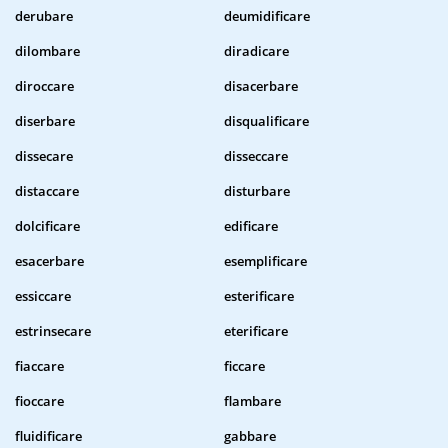
derubare
deumidificare
dilombare
diradicare
diroccare
disacerbare
diserbare
disqualificare
dissecare
disseccare
distaccare
disturbare
dolcificare
edificare
esacerbare
esemplificare
essiccare
esterificare
estrinsecare
eterificare
fiaccare
ficcare
fioccare
flambare
fluidificare
gabbare