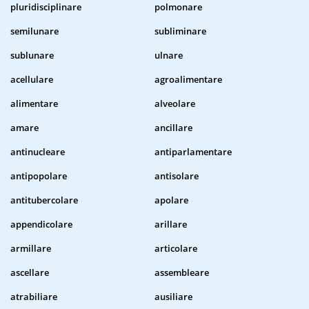
pluridisciplinare
polmonare
semilunare
subliminare
sublunare
ulnare
acellulare
agroalimentare
alimentare
alveolare
amare
ancillare
antinucleare
antiparlamentare
antipopolare
antisolare
antitubercolare
apolare
appendicolare
arillare
armillare
articolare
ascellare
assembleare
atrabiliare
ausiliare