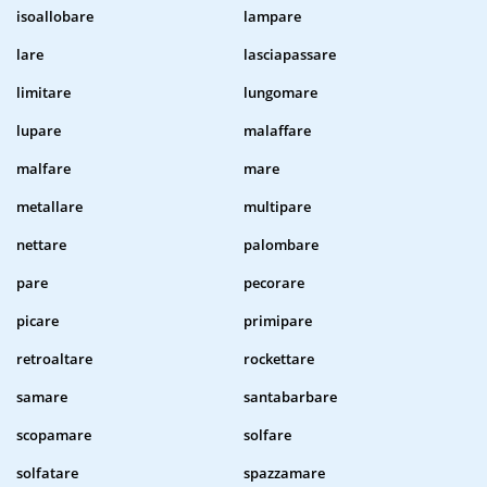
isoallobare
lampare
lare
lasciapassare
limitare
lungomare
lupare
malaffare
malfare
mare
metallare
multipare
nettare
palombare
pare
pecorare
picare
primipare
retroaltare
rockettare
samare
santabarbare
scopamare
solfare
solfatare
spazzamare