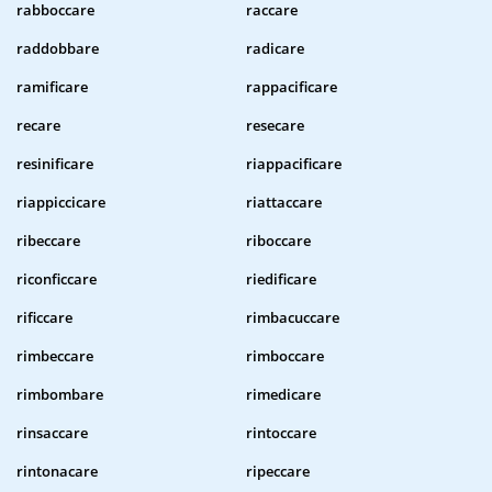
rabboccare
raccare
raddobbare
radicare
ramificare
rappacificare
recare
resecare
resinificare
riappacificare
riappiccicare
riattaccare
ribeccare
riboccare
riconficcare
riedificare
rificcare
rimbacuccare
rimbeccare
rimboccare
rimbombare
rimedicare
rinsaccare
rintoccare
rintonacare
ripeccare