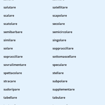
salutare
satellitare
scalare
scapolare
scatolare
secolare
semibarbare
semicircolare
similare
singolare
solare
soppracciliare
sopracciliare
sottomascellare
sovralimentare
speculare
spettacolare
stellare
stracare
subpolare
sudoripare
supplementare
tabellare
tabulare