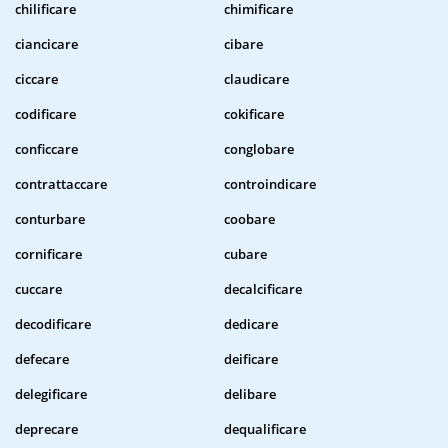
chilificare
chimificare
ciancicare
cibare
ciccare
claudicare
codificare
cokificare
conficcare
conglobare
contrattaccare
controindicare
conturbare
coobare
cornificare
cubare
cuccare
decalcificare
decodificare
dedicare
defecare
deificare
delegificare
delibare
deprecare
dequalificare