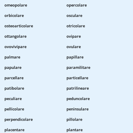
omeopolare
opercolare
orbicolare
osculare
osteoarticolare
otricolare
ottangolare
ovipare
ovovivipare
ovulare
palmare
papillare
papulare
paramilitare
parcellare
particellare
patibolare
patrilineare
peculiare
peduncolare
pellicolare
peninsulare
perpendicolare
pillolare
placentare
plantare