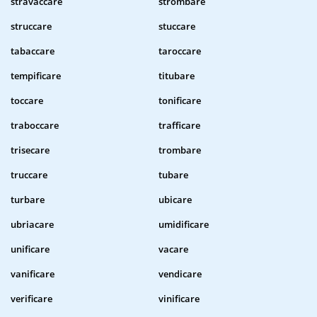
stravaccare
strombare
struccare
stuccare
tabaccare
taroccare
tempificare
titubare
toccare
tonificare
traboccare
trafficare
trisecare
trombare
truccare
tubare
turbare
ubicare
ubriacare
umidificare
unificare
vacare
vanificare
vendicare
verificare
vinificare