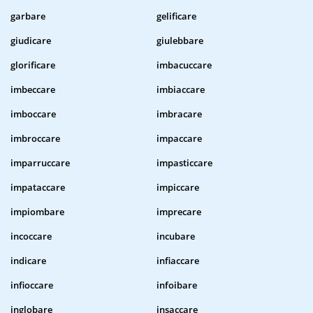
garbare
gelificare
giudicare
giulebbare
glorificare
imbacuccare
imbeccare
imbiaccare
imboccare
imbracare
imbroccare
impaccare
imparruccare
impasticcare
impataccare
impiccare
impiombare
imprecare
incoccare
incubare
indicare
infiaccare
infioccare
infoibare
inglobare
insaccare