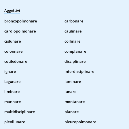
Aggettivi
broncopolmonare
carbonare
cardiopolmonare
caulinare
cislunare
collinare
colonnare
complanare
cotiledonare
disciplinare
ignare
interdisciplinare
lagunare
laminare
liminare
lunare
mannare
montanare
multidisciplinare
planare
plenilunare
pleuropolmonare