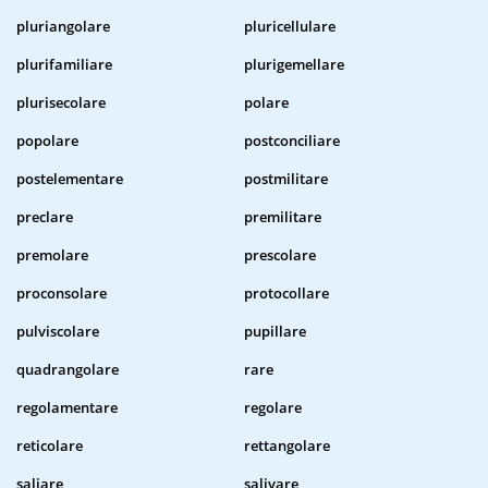
pluriangolare
pluricellulare
plurifamiliare
plurigemellare
plurisecolare
polare
popolare
postconciliare
postelementare
postmilitare
preclare
premilitare
premolare
prescolare
proconsolare
protocollare
pulviscolare
pupillare
quadrangolare
rare
regolamentare
regolare
reticolare
rettangolare
saliare
salivare