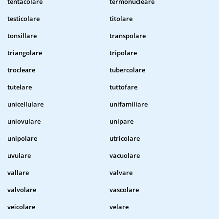
tentacolare
termonucleare
testicolare
titolare
tonsillare
transpolare
triangolare
tripolare
trocleare
tubercolare
tutelare
tuttofare
unicellulare
unifamiliare
uniovulare
unipare
unipolare
utricolare
uvulare
vacuolare
vallare
valvare
valvolare
vascolare
veicolare
velare