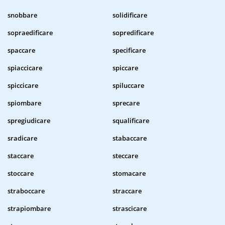
snobbare
solidificare
sopraedificare
sopredificare
spaccare
specificare
spiaccicare
spiccare
spiccicare
spiluccare
spiombare
sprecare
spregiudicare
squalificare
sradicare
stabaccare
staccare
steccare
stoccare
stomacare
straboccare
straccare
strapiombare
strascicare