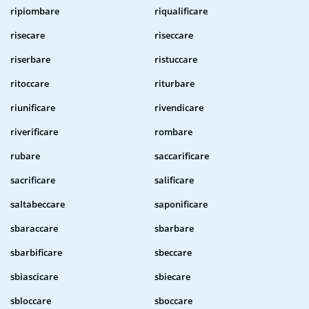
ripiombare
riqualificare
risecare
riseccare
riserbare
ristuccare
ritoccare
riturbare
riunificare
rivendicare
riverificare
rombare
rubare
saccarificare
sacrificare
salificare
saltabeccare
saponificare
sbaraccare
sbarbare
sbarbificare
sbeccare
sbiascicare
sbiecare
sbloccare
sboccare