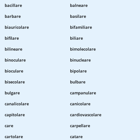
bacillare
balneare
barbare
basilare
biauricolare
bifamiliare
bifilare
biliare
bilineare
bimolecolare
binoculare
binucleare
bioculare
bipolare
bisecolare
bulbare
bulgare
campanulare
canalicolare
canicolare
capitolare
cardiovascolare
care
carpellare
cartolare
catare