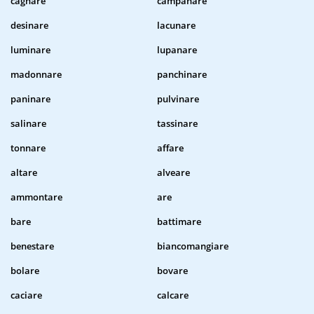
cagnare
campanare
desinare
lacunare
luminare
lupanare
madonnare
panchinare
paninare
pulvinare
salinare
tassinare
tonnare
affare
altare
alveare
ammontare
are
bare
battimare
benestare
biancomangiare
bolare
bovare
caciare
calcare