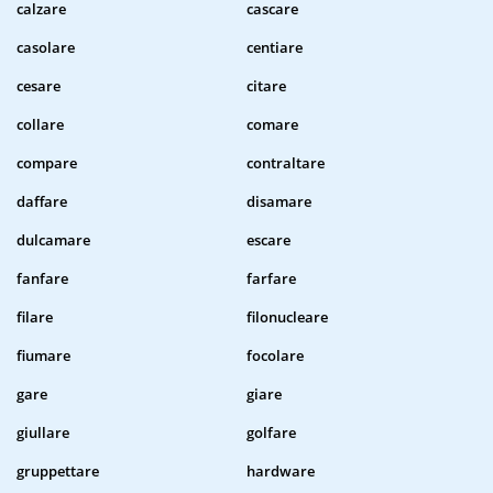
calzare
cascare
casolare
centiare
cesare
citare
collare
comare
compare
contraltare
daffare
disamare
dulcamare
escare
fanfare
farfare
filare
filonucleare
fiumare
focolare
gare
giare
giullare
golfare
gruppettare
hardware