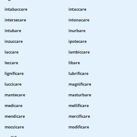
intabaccare
intaccare
intersecare
intonacare
intubare
inurbare
inzuccare
ipotecare
laccare
lambiccare
leccare
libare
lignificare
lubrificare
luccicare
magnificare
mantecare
masturbare
medicare
mellificare
mendicare
mercificare
moccicare
modificare