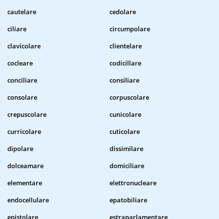
cautelare
cedolare
ciliare
circumpolare
clavicolare
clientelare
cocleare
codicillare
conciliare
consiliare
consolare
corpuscolare
crepuscolare
cunicolare
curricolare
cuticolare
dipolare
dissimilare
dolceamare
domiciliare
elementare
elettronucleare
endocellulare
epatobiliare
epistolare
estraparlamentare