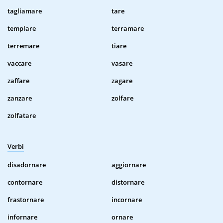
tagliamare
tare
templare
terramare
terremare
tiare
vaccare
vasare
zaffare
zagare
zanzare
zolfare
zolfatare
Verbi
disadornare
aggiornare
contornare
distornare
frastornare
incornare
infornare
ornare