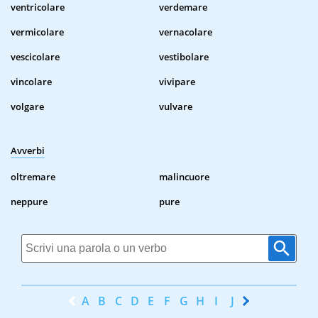
ventricolare
verdemare
vermicolare
vernacolare
vescicolare
vestibolare
vincolare
vivipare
volgare
vulvare
Avverbi
oltremare
malincuore
neppure
pure
A
B
C
D
E
F
G
H
I
J
K
L
M
N