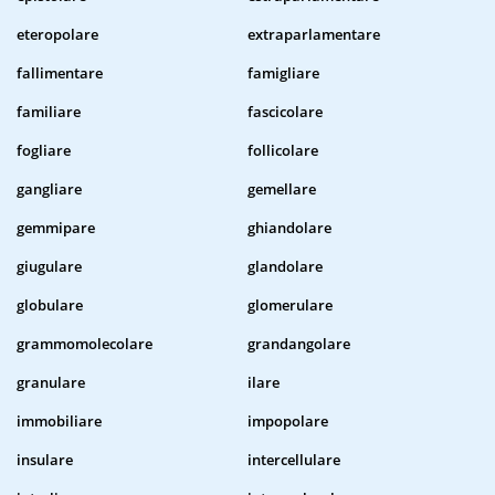
eteropolare
extraparlamentare
fallimentare
famigliare
familiare
fascicolare
fogliare
follicolare
gangliare
gemellare
gemmipare
ghiandolare
giugulare
glandolare
globulare
glomerulare
grammomolecolare
grandangolare
granulare
ilare
immobiliare
impopolare
insulare
intercellulare