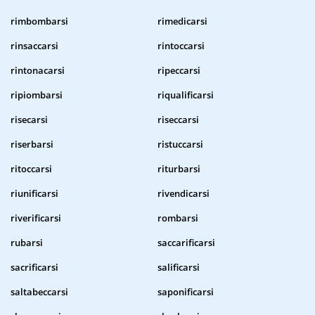
rimbombarsi
rimedicarsi
rinsaccarsi
rintoccarsi
rintonacarsi
ripeccarsi
ripiombarsi
riqualificarsi
risecarsi
riseccarsi
riserbarsi
ristuccarsi
ritoccarsi
riturbarsi
riunificarsi
rivendicarsi
riverificarsi
rombarsi
rubarsi
saccarificarsi
sacrificarsi
salificarsi
saltabeccarsi
saponificarsi