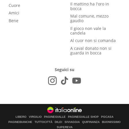
Il mattino ha l'oro in
Cuore
bocca
Amici
Mal comune, mezzo
Bene
gaudio
Il gioco non vale la
candela
Al cuor non si comanda
A caval donato non si
guarda in bocca
Seguici su
LIBERO
VIRGILIO
PAGINEGIALLE
PAGINEGIALLE SHOP
PGCASA
PAGINEBIANCHE
TUTTOCITTÀ
DILEI
SIVIAGGIA
QUIFINANZA
BUONISSIMO
SUPEREVA