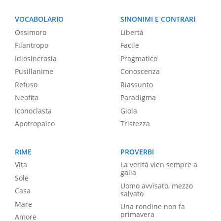
VOCABOLARIO
SINONIMI E CONTRARI
Ossimoro
Libertà
Filantropo
Facile
Idiosincrasia
Pragmatico
Pusillanime
Conoscenza
Refuso
Riassunto
Neofita
Paradigma
Iconoclasta
Gioia
Apotropaico
Tristezza
RIME
PROVERBI
Vita
La verità vien sempre a
galla
Sole
Uomo avvisato, mezzo
Casa
salvato
Mare
Una rondine non fa
primavera
Amore