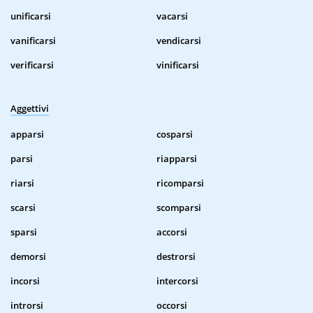
unificarsi
vacarsi
vanificarsi
vendicarsi
verificarsi
vinificarsi
Aggettivi
apparsi
cosparsi
parsi
riapparsi
riarsi
ricomparsi
scarsi
scomparsi
sparsi
accorsi
demorsi
destrorsi
incorsi
intercorsi
introrsi
occorsi