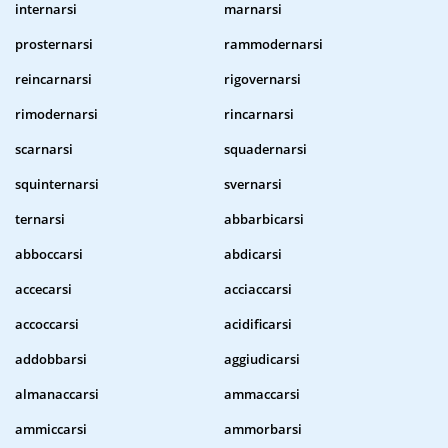
internarsi
marnarsi
prosternarsi
rammodernarsi
reincarnarsi
rigovernarsi
rimodernarsi
rincarnarsi
scarnarsi
squadernarsi
squinternarsi
svernarsi
ternarsi
abbarbicarsi
abboccarsi
abdicarsi
accecarsi
acciaccarsi
accoccarsi
acidificarsi
addobbarsi
aggiudicarsi
almanaccarsi
ammaccarsi
ammiccarsi
ammorbarsi