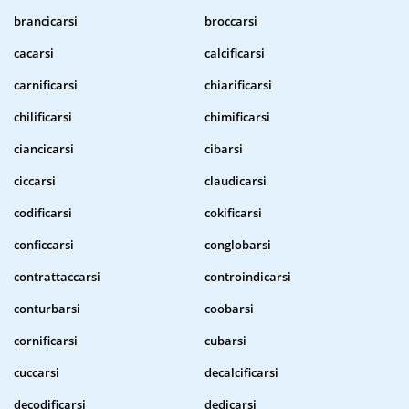
brancicarsi
broccarsi
cacarsi
calcificarsi
carnificarsi
chiarificarsi
chilificarsi
chimificarsi
ciancicarsi
cibarsi
ciccarsi
claudicarsi
codificarsi
cokificarsi
conficcarsi
conglobarsi
contrattaccarsi
controindicarsi
conturbarsi
coobarsi
cornificarsi
cubarsi
cuccarsi
decalcificarsi
decodificarsi
dedicarsi