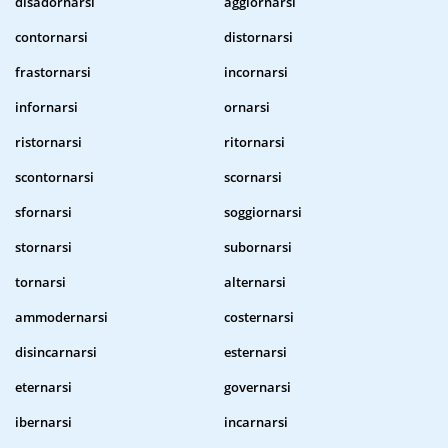
disadornarsi
aggiornarsi
contornarsi
distornarsi
frastornarsi
incornarsi
infornarsi
ornarsi
ristornarsi
ritornarsi
scontornarsi
scornarsi
sfornarsi
soggiornarsi
stornarsi
subornarsi
tornarsi
alternarsi
ammodernarsi
costernarsi
disincarnarsi
esternarsi
eternarsi
governarsi
ibernarsi
incarnarsi