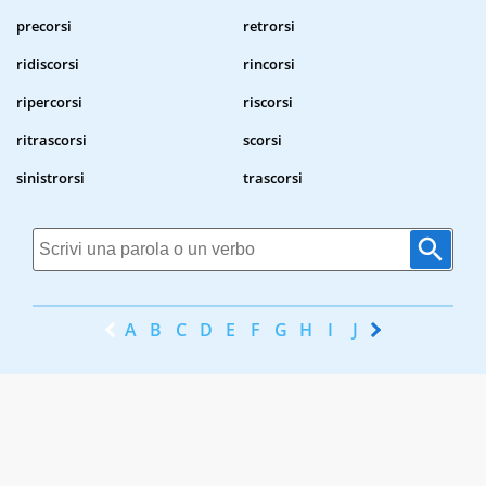
precorsi
retrorsi
ridiscorsi
rincorsi
ripercorsi
riscorsi
ritrascorsi
scorsi
sinistrorsi
trascorsi
A
B
C
D
E
F
G
H
I
J
K
L
M
N