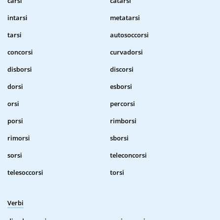
carsi
catarsi
intarsi
metatarsi
tarsi
autosoccorsi
concorsi
curvadorsi
disborsi
discorsi
dorsi
esborsi
orsi
percorsi
porsi
rimborsi
rimorsi
sborsi
sorsi
teleconcorsi
telesoccorsi
torsi
Verbi