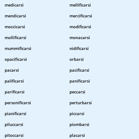
medicarsi
mellificarsi
mendicarsi
mercificarsi
moccicarsi
modificarsi
mollificarsi
monacarsi
mummificarsi
nidificarsi
opacificarsi
orbarsi
pacarsi
pacificarsi
palificarsi
panificarsi
parificarsi
peccarsi
personificarsi
perturbarsi
pianificarsi
piccarsi
piluccarsi
piombarsi
pitoccarsi
placarsi