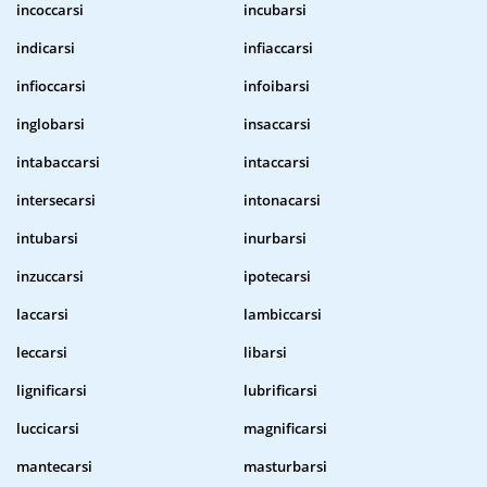
incoccarsi
incubarsi
indicarsi
infiaccarsi
infioccarsi
infoibarsi
inglobarsi
insaccarsi
intabaccarsi
intaccarsi
intersecarsi
intonacarsi
intubarsi
inurbarsi
inzuccarsi
ipotecarsi
laccarsi
lambiccarsi
leccarsi
libarsi
lignificarsi
lubrificarsi
luccicarsi
magnificarsi
mantecarsi
masturbarsi