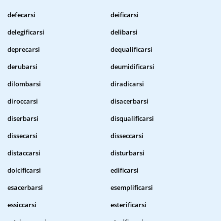
defecarsi
deificarsi
delegificarsi
delibarsi
deprecarsi
dequalificarsi
derubarsi
deumidificarsi
dilombarsi
diradicarsi
diroccarsi
disacerbarsi
diserbarsi
disqualificarsi
dissecarsi
disseccarsi
distaccarsi
disturbarsi
dolcificarsi
edificarsi
esacerbarsi
esemplificarsi
essiccarsi
esterificarsi