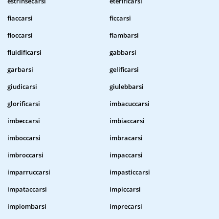
estrinsecarsi
eterificarsi
fiaccarsi
ficcarsi
fioccarsi
flambarsi
fluidificarsi
gabbarsi
garbarsi
gelificarsi
giudicarsi
giulebbarsi
glorificarsi
imbacuccarsi
imbeccarsi
imbiaccarsi
imboccarsi
imbracarsi
imbroccarsi
impaccarsi
imparruccarsi
impasticcarsi
impataccarsi
impiccarsi
impiombarsi
imprecarsi