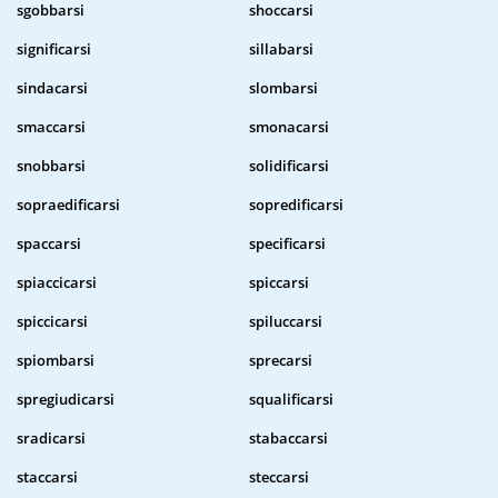
sgobbarsi
shoccarsi
significarsi
sillabarsi
sindacarsi
slombarsi
smaccarsi
smonacarsi
snobbarsi
solidificarsi
sopraedificarsi
sopredificarsi
spaccarsi
specificarsi
spiaccicarsi
spiccarsi
spiccicarsi
spiluccarsi
spiombarsi
sprecarsi
spregiudicarsi
squalificarsi
sradicarsi
stabaccarsi
staccarsi
steccarsi