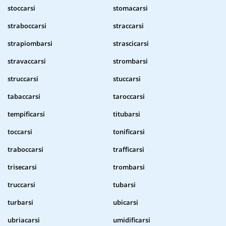
stoccarsi
stomacarsi
straboccarsi
straccarsi
strapiombarsi
strascicarsi
stravaccarsi
strombarsi
struccarsi
stuccarsi
tabaccarsi
taroccarsi
tempificarsi
titubarsi
toccarsi
tonificarsi
traboccarsi
trafficarsi
trisecarsi
trombarsi
truccarsi
tubarsi
turbarsi
ubicarsi
ubriacarsi
umidificarsi