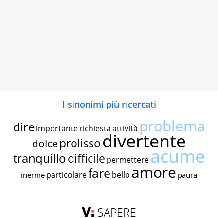
I sinonimi più ricercati
problema
dire
importante
richiesta
attività
divertente
prolisso
dolce
acume
tranquillo
difficile
permettere
amore
fare
particolare
bello
inerme
paura
SAPERE