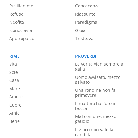
Pusillanime
Conoscenza
Refuso
Riassunto
Neofita
Paradigma
Iconoclasta
Gioia
Apotropaico
Tristezza
RIME
PROVERBI
Vita
La verità vien sempre a
galla
Sole
Uomo avvisato, mezzo
Casa
salvato
Mare
Una rondine non fa
primavera
Amore
Il mattino ha l'oro in
Cuore
bocca
Amici
Mal comune, mezzo
Bene
gaudio
Il gioco non vale la
candela