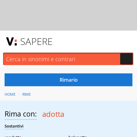
SAPERE
HOME
RIME
Rima con:
adotta
Sostantivi