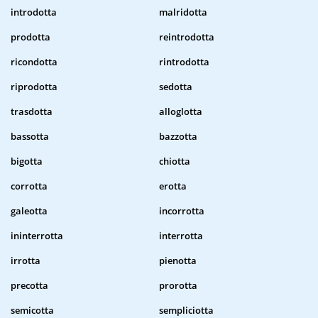
introdotta
malridotta
prodotta
reintrodotta
ricondotta
rintrodotta
riprodotta
sedotta
trasdotta
alloglotta
bassotta
bazzotta
bigotta
chiotta
corrotta
erotta
galeotta
incorrotta
ininterrotta
interrotta
irrotta
pienotta
precotta
prorotta
semicotta
sempliciotta