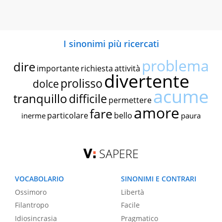
I sinonimi più ricercati
problema
dire
importante
richiesta
attività
divertente
prolisso
dolce
acume
tranquillo
difficile
permettere
amore
fare
particolare
bello
inerme
paura
SAPERE
VOCABOLARIO
SINONIMI E CONTRARI
Ossimoro
Libertà
Filantropo
Facile
Idiosincrasia
Pragmatico