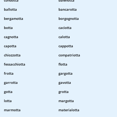
condotta
balenotta
ballotta
bancarotta
bergamotta
borgognotta
botta
caciotta
cagnotta
calotta
capotta
cappotta
chiozzotta
compatriotta
fessacchiotta
flotta
frotta
gargotta
garrotta
gavotta
gotta
grotta
lotta
margotta
marmotta
materialotta