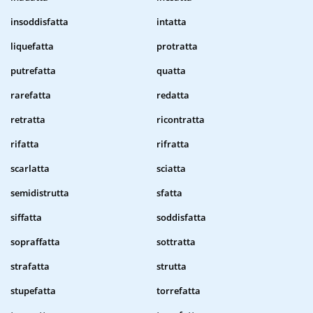
insoddisfatta
intatta
liquefatta
protratta
putrefatta
quatta
rarefatta
redatta
retratta
ricontratta
rifatta
rifratta
scarlatta
sciatta
semidistrutta
sfatta
siffatta
soddisfatta
sopraffatta
sottratta
strafatta
strutta
stupefatta
torrefatta