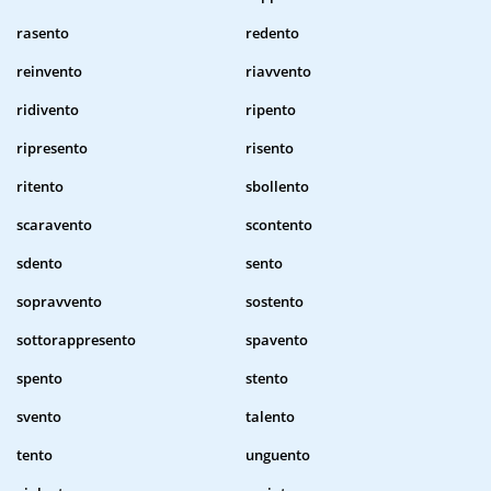
rasento
redento
reinvento
riavvento
ridivento
ripento
ripresento
risento
ritento
sbollento
scaravento
scontento
sdento
sento
sopravvento
sostento
sottorappresento
spavento
spento
stento
svento
talento
tento
unguento