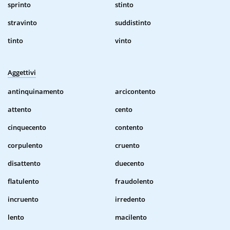
sprinto
stinto
stravinto
suddistinto
tinto
vinto
Aggettivi
antinquinamento
arcicontento
attento
cento
cinquecento
contento
corpulento
cruento
disattento
duecento
flatulento
fraudolento
incruento
irredento
lento
macilento