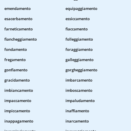
emendamento
equipaggiamento
esacerbamento
essiccamento
farneticamento
fiaccamento
fiancheggiamento
folleggiamento
fondamento
foraggiamento
fregamento
galleggiamento
gonfiamento
gorgheggiamento
gracidamento
imbarcamento
imbiancamento
imboscamento
impaccamento
impaludamento
impiccamento
inaffiamento
inappagamento
inarcamento