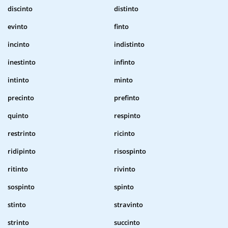
discinto
distinto
evinto
finto
incinto
indistinto
inestinto
infinto
intinto
minto
precinto
prefinto
quinto
respinto
restrinto
ricinto
ridipinto
risospinto
ritinto
rivinto
sospinto
spinto
stinto
stravinto
strinto
succinto