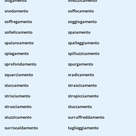
slogamento
smozzicamento
snodamento
soffocamento
soffregamento
soggiogamento
solleticamento
spaiamento
spalancamento
spalleggiamento
spiegamento
spilluzzicamento
sprofondamento
spurgamento
squarciamento
sradicamento
staccamento
strascicamento
strisciamento
stropicciamento
strusciamento
stuccamento
stuzzicamento
surraffreddamento
surriscaldamento
taglieggiamento