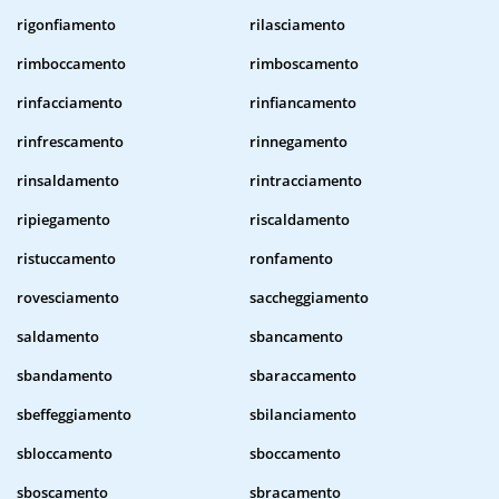
rigonfiamento
rilasciamento
rimboccamento
rimboscamento
rinfacciamento
rinfiancamento
rinfrescamento
rinnegamento
rinsaldamento
rintracciamento
ripiegamento
riscaldamento
ristuccamento
ronfamento
rovesciamento
saccheggiamento
saldamento
sbancamento
sbandamento
sbaraccamento
sbeffeggiamento
sbilanciamento
sbloccamento
sboccamento
sboscamento
sbracamento