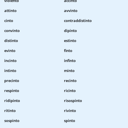
violento
accinto
attinto
avvinto
cinto
contraddistinto
convinto
dipinto
distinto
estinto
evinto
finto
incinto
infinto
intinto
minto
precinto
recinto
respinto
ricinto
ridipinto
risospinto
ritinto
rivinto
sospinto
spinto