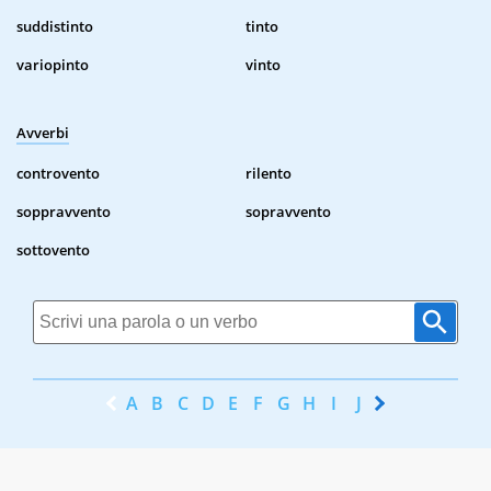
suddistinto
tinto
variopinto
vinto
Avverbi
controvento
rilento
soppravvento
sopravvento
sottovento
A
B
C
D
E
F
G
H
I
J
K
L
M
N