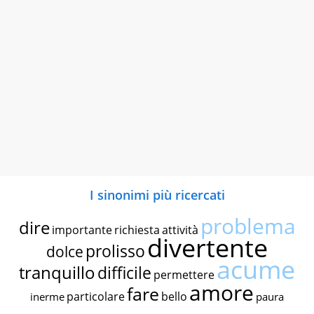
I sinonimi più ricercati
problema
dire
importante
richiesta
attività
divertente
prolisso
dolce
acume
tranquillo
difficile
permettere
amore
fare
particolare
bello
inerme
paura