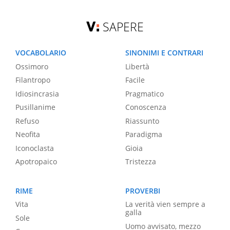
SAPERE
VOCABOLARIO
SINONIMI E CONTRARI
Ossimoro
Libertà
Filantropo
Facile
Idiosincrasia
Pragmatico
Pusillanime
Conoscenza
Refuso
Riassunto
Neofita
Paradigma
Iconoclasta
Gioia
Apotropaico
Tristezza
RIME
PROVERBI
Vita
La verità vien sempre a
galla
Sole
Uomo avvisato, mezzo